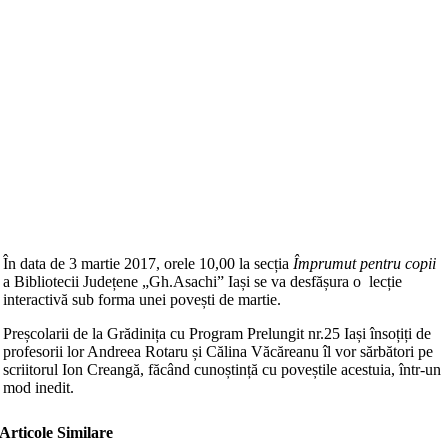
În data de 3 martie 2017, orele 10,00 la secția
Împrumut pentru copii
a Bibliotecii Județene „Gh.Asachi” Iași se va desfășura o lecție
interactivă sub forma unei povești de martie.
Preșcolarii de la Grădinița cu Program Prelungit nr.25 Iași însoțiți de
profesorii lor Andreea Rotaru și Călina Văcăreanu îl vor sărbători pe
scriitorul Ion Creangă, făcând cunoștință cu poveștile acestuia, într-un
mod inedit.
Articole Similare