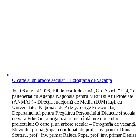
O carte și un arbore secular – Fotografia de vacanță
J
oi, 06 august 2026, Biblioteca Județeană „Gh. Asachi” Iași, în
parteneriat cu Agenția Națională pentru Mediu și Arii Protejate
(ANMAP) - Direcția Județeană de Mediu (DJM) Iași, cu
Universitatea Națională de Arte „George Enescu” Iași -
Departamentul pentru Pregătirea Personalului Didactic și școala
de vară EduCart, a organizat o nouă întâlnire din cadrul
proiectului: O carte și un arbore secular – Fotografia de vacanță.
Elevii din prima grupă, coordonați de prof . înv. primar Doina
Scutaru, prof . înv. primar Raluca Popa, prof. înv. primar Denisa