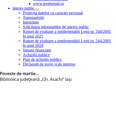
www.teodorenii.ro
Interes public
Protecția datelor cu caracter personal
Transparență
Integritate
Solicitarea informaţiilor de interes public
Raport de evaluare a implementării Legii nr. 544/2001
în anul 2025
Raport de evaluare a implementării Legii nr. 544/2001
în anul 2024
Situații financiare
Achiziții publice
Plan de achiziţii publice
Declarații de avere și de interese
Poveste de martie…
Biblioteca Judeţeană „Gh. Asachi” Iaşi