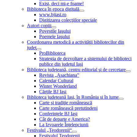
Exist, deci mi-e foame!
Biblioteca în epoca digitală
www.bjiasi.ro
Digitizarea colecţiilor speciale
Autori copiii
Poveştile Iaşului
Poemele Iaşului
Coordonarea metodică a activităţii bibliotecilor din
judeţ
ProBiblioteca
Strategia de dezvoltare a sistemului de biblioteci
publice din judeţul Iaşi
Biblioteca judeţeană, centru editorial şi de cercetare
Revista „Asachiana”
Calendar Cultural
Winter Wonderland
Cărţile BJ Iaşi
Biblioteca judeţeană Iaşi, în România şi în lume
Carte şi tradiţie românească
Carte românească pretutindeni
Conferințele BJ Iași
Cât de departe e America?
La Izvoarele Înţelepciunii
Festivalul „Teodorenii“
Festivalul Teodorenii