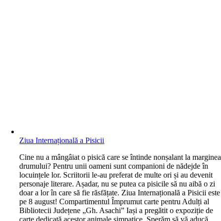
Ziua Internațională a Pisicii
C
ine nu a mângâiat o pisică care se întinde nonșalant la margine
drumului? Pentru unii oameni sunt companioni de nădejde în
locuințele lor. Scriitorii le-au preferat de multe ori și au devenit
personaje literare. Așadar, nu se putea ca pisicile să nu aibă o zi
doar a lor în care să fie răsfățate. Ziua Internațională a Pisicii este
pe 8 august! Compartimentul Împrumut carte pentru Adulți al
Bibliotecii Județene „Gh. Asachi” Iași a pregătit o expoziție de
carte dedicată acestor animale simpatice. Sperăm să vă aducă