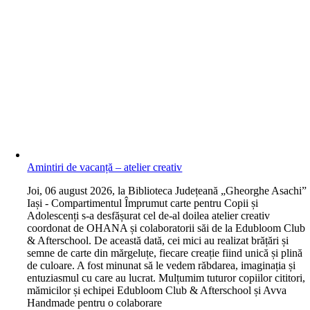
Amintiri de vacanță – atelier creativ
J
oi, 06 august 2026, la Biblioteca Județeană „Gheorghe Asachi”
Iași - Compartimentul Împrumut carte pentru Copii și
Adolescenți s-a desfășurat cel de-al doilea atelier creativ
coordonat de OHANA și colaboratorii săi de la Edubloom Club
& Afterschool. De această dată, cei mici au realizat brățări și
semne de carte din mărgeluțe, fiecare creație fiind unică și plină
de culoare. A fost minunat să le vedem răbdarea, imaginația și
entuziasmul cu care au lucrat. Mulțumim tuturor copiilor cititori,
mămicilor și echipei Edubloom Club & Afterschool și Avva
Handmade pentru o colaborare