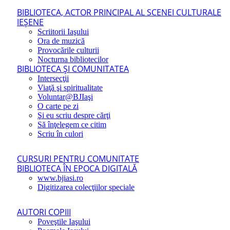
BIBLIOTECA, ACTOR PRINCIPAL AL SCENEI CULTURALE
IEŞENE
Scriitorii Iaşului
Ora de muzică
Provocările culturii
Nocturna bibliotecilor
BIBLIOTECA ŞI COMUNITATEA
Intersecţii
Viaţă şi spiritualitate
Voluntar@BJIaşi
O carte pe zi
Şi eu scriu despre cărţi
Să înţelegem ce citim
Scriu în culori
CURSURI PENTRU COMUNITATE
BIBLIOTECA ÎN EPOCA DIGITALĂ
www.bjiasi.ro
Digitizarea colecţiilor speciale
AUTORI COPIII
Poveştile Iaşului