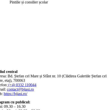
Pintilie și consilier școlar
iul central
esa: Bd. Ștefan cel Mare și Sfânt nr. 10 (Clădirea Galeriile Ștefan cel
e, etaj), 700063
efon:
(+4) 0332 110044
ail:
contact@bjiasi.ro
b:
https://bjiasi.ro/
gram cu publicul:
i: 09.30 – 16.30