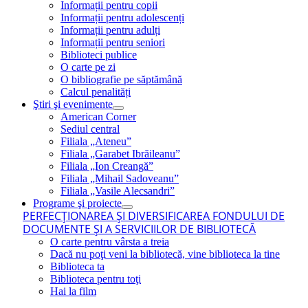
Informații pentru copii
Informații pentru adolescenți
Informații pentru adulți
Informații pentru seniori
Biblioteci publice
O carte pe zi
O bibliografie pe săptămână
Calcul penalități
Ştiri şi evenimente
American Corner
Sediul central
Filiala „Ateneu”
Filiala „Garabet Ibrăileanu”
Filiala „Ion Creangă”
Filiala „Mihail Sadoveanu”
Filiala „Vasile Alecsandri”
Programe şi proiecte
PERFECŢIONAREA ŞI DIVERSIFICAREA FONDULUI DE
DOCUMENTE ŞI A SERVICIILOR DE BIBLIOTECĂ
O carte pentru vârsta a treia
Dacă nu poţi veni la bibliotecă, vine biblioteca la tine
Biblioteca ta
Biblioteca pentru toţi
Hai la film