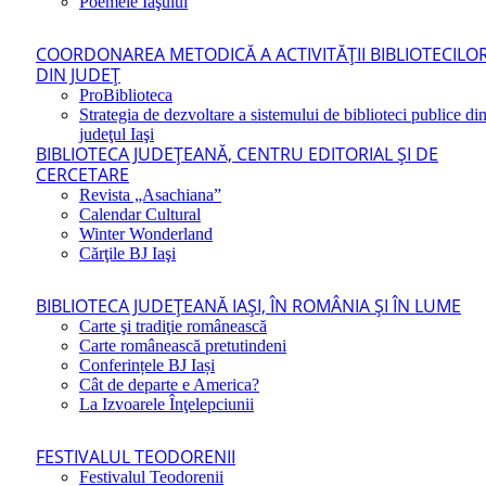
Poemele Iaşului
COORDONAREA METODICĂ A ACTIVITĂŢII BIBLIOTECILO
DIN JUDEŢ
ProBiblioteca
Strategia de dezvoltare a sistemului de biblioteci publice di
judeţul Iaşi
BIBLIOTECA JUDEŢEANĂ, CENTRU EDITORIAL ŞI DE
CERCETARE
Revista „Asachiana”
Calendar Cultural
Winter Wonderland
Cărţile BJ Iaşi
BIBLIOTECA JUDEŢEANĂ IAŞI, ÎN ROMÂNIA ŞI ÎN LUME
Carte şi tradiţie românească
Carte românească pretutindeni
Conferințele BJ Iași
Cât de departe e America?
La Izvoarele Înţelepciunii
FESTIVALUL TEODORENII
Festivalul Teodorenii