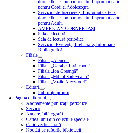
domiciliu – Compartimentul Împrumut carte
pentru Copii şi Adolescenţi
Serviciul de Inscriere şi Împrumut carte la
domiciliu – Compartimentul Împrumut carte
pentru Adulţi
AMERICAN CORNER IAŞI
Sala de lectură
Sala de lectură periodice
Serviciul Evidenţă, Prelucrare, Informare
Bibliografică
Filiale
Filiala „Ateneu”
Filiala „Garabet Ibrăileanu”
Filiala „Ion Creangă”
Filiala „Mihail Sadoveanu”
Filiala „Vasile Alecsandri”
Editură
Publicații proprii
Pagina cititorului
Abonamente publicaţii periodice
Servicii
Anuare, bibliografii
Cartea lunii din colecțiile speciale
Carte veche și rară
Noutăţi pe rafturile bibliotecii