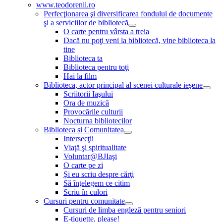
www.teodorenii.ro
Perfecţionarea şi diversificarea fondului de documente
şi a serviciilor de bibliotecă
O carte pentru vârsta a treia
Dacă nu poţi veni la bibliotecă, vine biblioteca la
tine
Biblioteca ta
Biblioteca pentru toţi
Hai la film
Biblioteca, actor principal al scenei culturale ieşene
Scriitorii Iaşului
Ora de muzică
Provocările culturii
Nocturna bibliotecilor
Biblioteca și Comunitatea
Intersecţii
Viaţă şi spiritualitate
Voluntar@BJIaşi
O carte pe zi
Şi eu scriu despre cărţi
Să înţelegem ce citim
Scriu în culori
Cursuri pentru comunitate
Cursuri de limba engleză pentru seniori
E-tiquette, please!