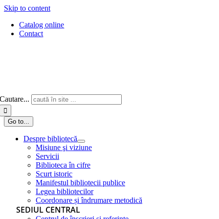
Skip to content
Catalog online
Contact
Cautare...
Go to...
Despre bibliotecă
Misiune şi viziune
Servicii
Biblioteca în cifre
Scurt istoric
Manifestul bibliotecii publice
Legea bibliotecilor
Coordonare și îndrumare metodică
SEDIUL CENTRAL
Centrul de înscrieri și referințe