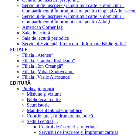
Serviciul de Inscriere şi Împrumut carte la domiciliu –
Compartimentul Împrumut carte pentru Copii şi Adolescenţ
Serviciul de Inscriere şi Împrumut carte la domiciliu –
Compartimentul Împrumut carte pentru Adulţi
American Corner Iaşi
Sala de lectură
Sala de lectură periodice
Serviciul Evidenţă, Prelucrare, Informare Bibliografică
FILIALE
Filiala „Ateneu”
Filiala „Garabet Ibrăileanu”
Filiala „Ion Creangă”
Filiala „Mihail Sadoveanu”
Filiala „Vasile Alecsandri”
EDITURĂ
Publicații proprii
Misiune şi viziune
Biblioteca în cifre
Scurt istoric
Manifestul bibliotecii publice
Coordonare și îndrumare metodică
Sediul central
Centrul de înscrieri și referințe
Serviciul de Inscriere şi Împrumut carte la