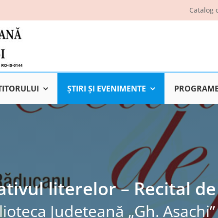
Catalog 
TITORULUI
ŞTIRI ŞI EVENIMENTE
PROGRAME 
tivul literelor – Recital d
lioteca Judeţeană „Gh. Asachi” 