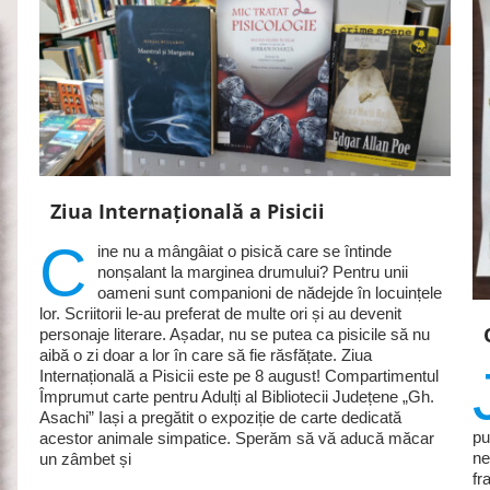
Ziua Internațională a Pisicii
C
ine nu a mângâiat o pisică care se întinde
nonșalant la marginea drumului? Pentru unii
oameni sunt companioni de nădejde în locuințele
lor. Scriitorii le-au preferat de multe ori și au devenit
personaje literare. Așadar, nu se putea ca pisicile să nu
aibă o zi doar a lor în care să fie răsfățate. Ziua
Internațională a Pisicii este pe 8 august! Compartimentul
Împrumut carte pentru Adulți al Bibliotecii Județene „Gh.
Asachi” Iași a pregătit o expoziție de carte dedicată
pu
acestor animale simpatice. Sperăm să vă aducă măcar
ne
un zâmbet și
fr