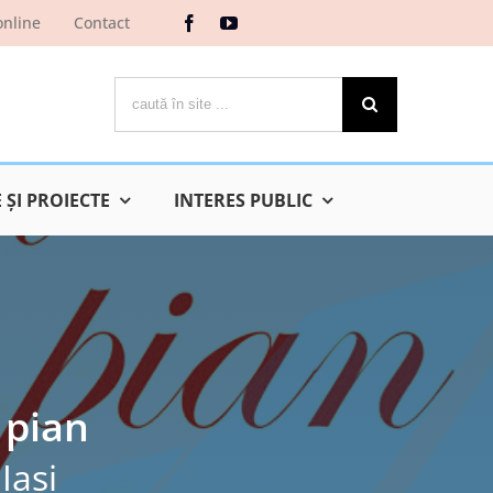
online
Contact
Cautare...
ŞI PROIECTE
INTERES PUBLIC
e pian
Iaşi