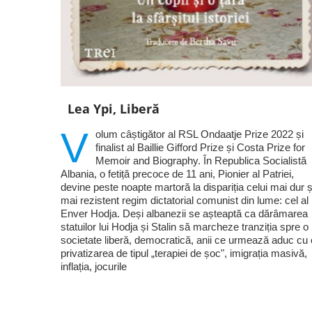
Lea Ypi, Liberă
V
olum câștigător al RSL Ondaatje Prize 2022 și
finalist al Baillie Gifford Prize și Costa Prize for
Memoir and Biography. În Republica Socialistă
Albania, o fetiță precoce de 11 ani, Pionier al Patriei,
devine peste noapte martoră la dispariția celui mai dur ș
mai rezistent regim dictatorial comunist din lume: cel al 
Enver Hodja. Deși albanezii se așteaptă ca dărâmarea
statuilor lui Hodja și Stalin să marcheze tranziția spre o
societate liberă, democratică, anii ce urmează aduc cu 
privatizarea de tipul „terapiei de șoc", imigrația masivă,
inflația, jocurile