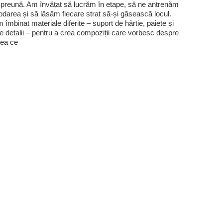
preună. Am învățat să lucrăm în etape, să ne antrenăm
bdarea și să lăsăm fiecare strat să-și găsească locul.
 îmbinat materiale diferite – suport de hârtie, paiete și
te detalii – pentru a crea compoziții care vorbesc despre
ea ce