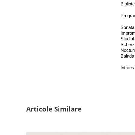
Bibliote
Progra
Sonata
Improm
Studiul
Scherzo
Nocturn
Balada 
Intrare
Articole Similare