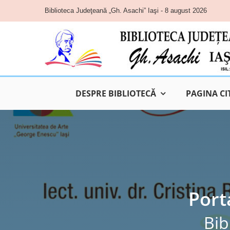
Skip
Biblioteca Judeţeană „Gh. Asachi” Iaşi - 8 august 2026
to
content
DESPRE BIBLIOTECĂ
PAGINA CI
Porta
Bib