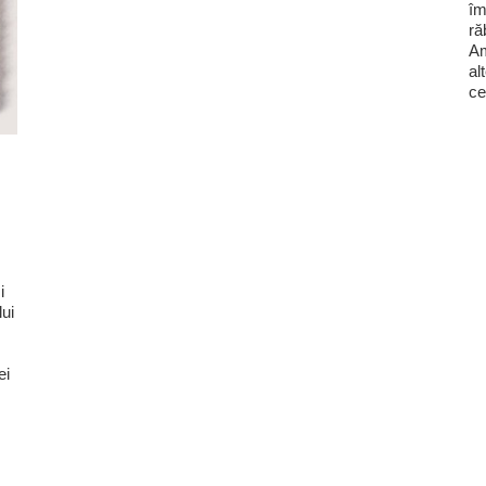
îm
ră
Am
al
ce
i
lui
ei