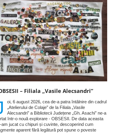
OBSESII – Filiala „Vasile Alecsandri”
J
oi, 6 august 2026, cea de-a patra întâlnire din cadrul
„Atelierului de Colaje” de la Filiala „Vasile
Alecsandri” a Bibliotecii Județene „Gh. Asachi” ne-a
rtat într-o nouă explorare - OBSESII. De data aceasta
-am jucat cu chipuri și cuvinte, descoperind cum
agmente aparent fără legătură pot spune o poveste