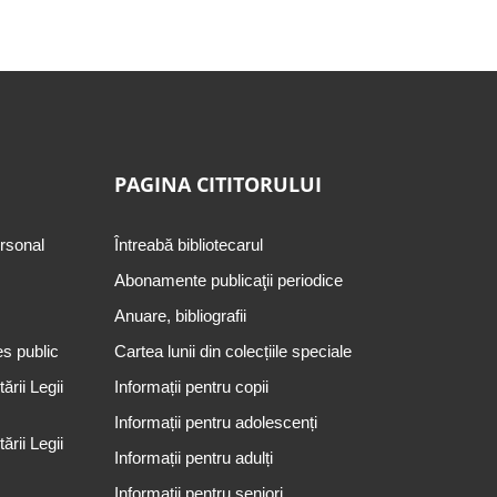
PAGINA CITITORULUI
ersonal
Întreabă bibliotecarul
Abonamente publicaţii periodice
Anuare, bibliografii
es public
Cartea lunii din colecțiile speciale
rii Legii
Informații pentru copii
Informații pentru adolescenți
rii Legii
Informații pentru adulți
Informații pentru seniori