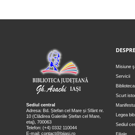
DESPRE
Misiune ş
Servicii
Biblioteca
Scurt isto
Sediul central
Manifestul
Adresa: Bd. Ștefan cel Mare și Sfânt nr.
Legea bibl
10 (Clădirea Galeriile Ștefan cel Mare,
etaj), 700063
Sediul cen
Telefon:
(+4) 0332 110044
E-mail:
contact@bjiasi.ro
Filiale