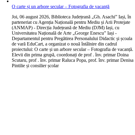
O carte și un arbore secular – Fotografia de vacanță
J
oi, 06 august 2026, Biblioteca Județeană „Gh. Asachi” Iași, în
parteneriat cu Agenția Națională pentru Mediu și Arii Protejate
(ANMAP) - Direcția Județeană de Mediu (DJM) Iași, cu
Universitatea Națională de Arte „George Enescu” Iași -
Departamentul pentru Pregătirea Personalului Didactic și școala
de vară EduCart, a organizat o nouă întâlnire din cadrul
proiectului: O carte și un arbore secular – Fotografia de vacanță.
Elevii din prima grupă, coordonați de prof . înv. primar Doina
Scutaru, prof . înv. primar Raluca Popa, prof. înv. primar Denisa
Pintilie și consilier școlar