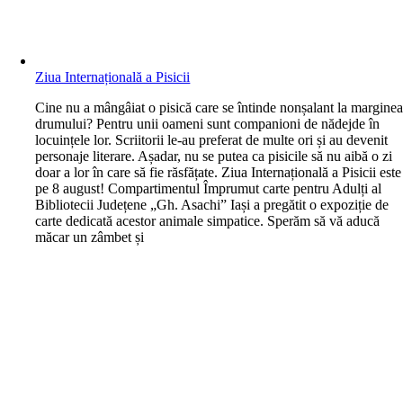
Ziua Internațională a Pisicii
C
ine nu a mângâiat o pisică care se întinde nonșalant la margine
drumului? Pentru unii oameni sunt companioni de nădejde în
locuințele lor. Scriitorii le-au preferat de multe ori și au devenit
personaje literare. Așadar, nu se putea ca pisicile să nu aibă o zi
doar a lor în care să fie răsfățate. Ziua Internațională a Pisicii este
pe 8 august! Compartimentul Împrumut carte pentru Adulți al
Bibliotecii Județene „Gh. Asachi” Iași a pregătit o expoziție de
carte dedicată acestor animale simpatice. Sperăm să vă aducă
măcar un zâmbet și