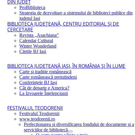
DIN JUDEŢ
ProBiblioteca
Strategia de dezvoltare a sistemului de biblioteci publice din
judeţul Iaşi
BIBLIOTECA JUDEŢEANĂ, CENTRU EDITORIAL ŞI DE
CERCETARE
Revista „Asachiana”
Calendar Cultural
Winter Wonderland
Cărţile BJ Iaşi
BIBLIOTECA JUDEŢEANĂ IAŞI, ÎN ROMÂNIA ŞI ÎN LUME
Carte şi tradiţie românească
Carte românească pretutindeni
Conferințele BJ Iași
Cât de departe e America?
La Izvoarele Înţelepciunii
FESTIVALUL TEODORENII
Festivalul Teodorenii
www.teodorenii.ro
Perfecţionarea şi diversificarea fondului de documente şi a
serviciilor de bibliotecă