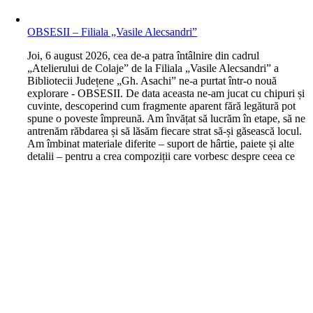
OBSESII – Filiala „Vasile Alecsandri”
J
oi, 6 august 2026, cea de-a patra întâlnire din cadrul
„Atelierului de Colaje” de la Filiala „Vasile Alecsandri” a
Bibliotecii Județene „Gh. Asachi” ne-a purtat într-o nouă
explorare - OBSESII. De data aceasta ne-am jucat cu chipuri și
cuvinte, descoperind cum fragmente aparent fără legătură pot
spune o poveste împreună. Am învățat să lucrăm în etape, să ne
antrenăm răbdarea și să lăsăm fiecare strat să-și găsească locul.
Am îmbinat materiale diferite – suport de hârtie, paiete și alte
detalii – pentru a crea compoziții care vorbesc despre ceea ce