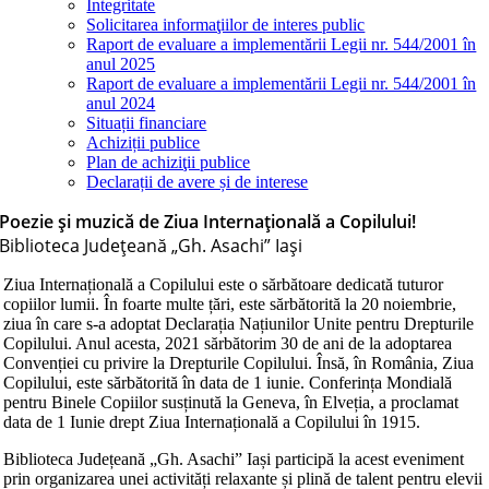
Integritate
Solicitarea informaţiilor de interes public
Raport de evaluare a implementării Legii nr. 544/2001 în
anul 2025
Raport de evaluare a implementării Legii nr. 544/2001 în
anul 2024
Situații financiare
Achiziții publice
Plan de achiziţii publice
Declarații de avere și de interese
Poezie și muzică de Ziua Internațională a Copilului!
Biblioteca Judeţeană „Gh. Asachi” Iaşi
Ziua Internațională a Copilului este o sărbătoare dedicată tuturor
copiilor lumii. În foarte multe țări, este sărbătorită la 20 noiembrie,
ziua în care s-a adoptat Declarația Națiunilor Unite pentru Drepturile
Copilului. Anul acesta, 2021 sărbătorim 30 de ani de la adoptarea
Convenției cu privire la Drepturile Copilului. Însă, în România, Ziua
Copilului, este sărbătorită în data de 1 iunie. Conferința Mondială
pentru Binele Copiilor susținută la Geneva, în Elveția, a proclamat
data de 1 Iunie drept Ziua Internațională a Copilului în 1915.
Biblioteca Județeană „Gh. Asachi” Iași participă la acest eveniment
prin organizarea unei activități relaxante și plină de talent pentru elevii