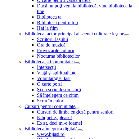
O carte pentru vârsta a treia
Dacă nu poţi veni la bibliotecă, vine biblioteca la
tine
Biblioteca ta
Biblioteca pentru toţi
Hai la film
Biblioteca, actor principal al scenei culturale ieşene
Scriitorii Iaşului
Ora de muzică
Provocările culturii
Nocturna bibliotecilor
Biblioteca și Comunitatea
Intersecţii
Viaţă şi spiritualitate
Voluntar@BJIaşi
O carte pe zi
Şi eu scriu despre cărţi
Să înţelegem ce citim
Scriu în culori
Cursuri pentru comunitate
Cursuri de limba engleză pentru seniori
E-tiquette, please!
Exist, deci mi-e foame!
Biblioteca în epoca digitală
www.bjiasi.ro