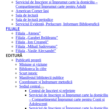
Serviciul de Inscriere şi Împrumut carte la domiciliu –
Compartimentul Împrumut carte pentru Adulţi
American Corner Iaşi
Sala de lectură
Sala de lectură periodice
Serviciul Evidenţă, Prelucrare, Informare Bibliografică
FILIALE
Filiala „Ateneu”
Filiala „Garabet Ibrăileanu”
Filiala „Ion Creangă”
Filiala „Mihail Sadoveanu”
Filiala „Vasile Alecsandri”
EDITURĂ
Publicații proprii
Misiune şi viziune
Biblioteca în cifre
Scurt istoric
Manifestul bibliotecii publice
Coordonare și îndrumare metodică
Sediul central
Centrul de înscrieri și referințe
Serviciul de Inscriere şi Împrumut carte la domiciliu
– Compartimentul Împrumut carte pentru Copii şi
Adolescenţi
Serviciul de Inscriere şi Împrumut carte la domiciliu