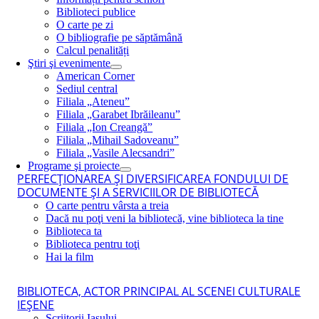
Biblioteci publice
O carte pe zi
O bibliografie pe săptămână
Calcul penalități
Ştiri şi evenimente
American Corner
Sediul central
Filiala „Ateneu”
Filiala „Garabet Ibrăileanu”
Filiala „Ion Creangă”
Filiala „Mihail Sadoveanu”
Filiala „Vasile Alecsandri”
Programe şi proiecte
PERFECŢIONAREA ŞI DIVERSIFICAREA FONDULUI DE
DOCUMENTE ŞI A SERVICIILOR DE BIBLIOTECĂ
O carte pentru vârsta a treia
Dacă nu poţi veni la bibliotecă, vine biblioteca la tine
Biblioteca ta
Biblioteca pentru toţi
Hai la film
BIBLIOTECA, ACTOR PRINCIPAL AL SCENEI CULTURALE
IEŞENE
Scriitorii Iaşului