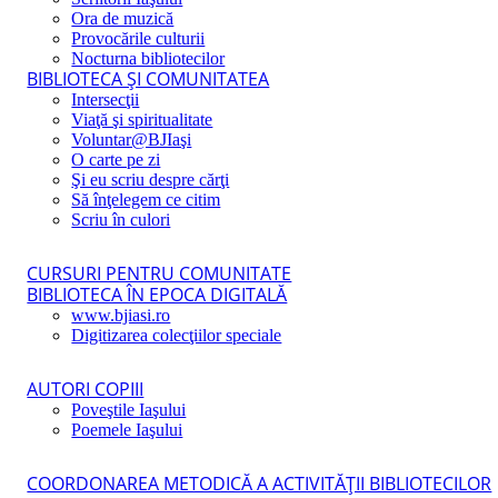
Ora de muzică
Provocările culturii
Nocturna bibliotecilor
BIBLIOTECA ŞI COMUNITATEA
Intersecţii
Viaţă şi spiritualitate
Voluntar@BJIaşi
O carte pe zi
Şi eu scriu despre cărţi
Să înţelegem ce citim
Scriu în culori
CURSURI PENTRU COMUNITATE
BIBLIOTECA ÎN EPOCA DIGITALĂ
www.bjiasi.ro
Digitizarea colecţiilor speciale
AUTORI COPIII
Poveştile Iaşului
Poemele Iaşului
COORDONAREA METODICĂ A ACTIVITĂŢII BIBLIOTECILOR