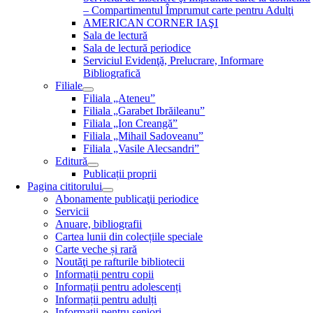
– Compartimentul Împrumut carte pentru Adulţi
AMERICAN CORNER IAŞI
Sala de lectură
Sala de lectură periodice
Serviciul Evidenţă, Prelucrare, Informare
Bibliografică
Filiale
Filiala „Ateneu”
Filiala „Garabet Ibrăileanu”
Filiala „Ion Creangă”
Filiala „Mihail Sadoveanu”
Filiala „Vasile Alecsandri”
Editură
Publicații proprii
Pagina cititorului
Abonamente publicaţii periodice
Servicii
Anuare, bibliografii
Cartea lunii din colecțiile speciale
Carte veche și rară
Noutăţi pe rafturile bibliotecii
Informații pentru copii
Informații pentru adolescenți
Informații pentru adulți
Informații pentru seniori