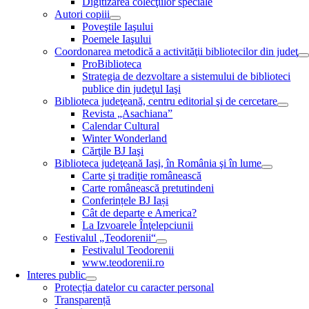
Digitizarea colecţiilor speciale
Autori copiii
Poveştile Iaşului
Poemele Iaşului
Coordonarea metodică a activităţii bibliotecilor din judeţ
ProBiblioteca
Strategia de dezvoltare a sistemului de biblioteci
publice din judeţul Iaşi
Biblioteca judeţeană, centru editorial şi de cercetare
Revista „Asachiana”
Calendar Cultural
Winter Wonderland
Cărţile BJ Iaşi
Biblioteca judeţeană Iaşi, în România şi în lume
Carte şi tradiţie românească
Carte românească pretutindeni
Conferințele BJ Iași
Cât de departe e America?
La Izvoarele Înţelepciunii
Festivalul „Teodorenii“
Festivalul Teodorenii
www.teodorenii.ro
Interes public
Protecția datelor cu caracter personal
Transparență