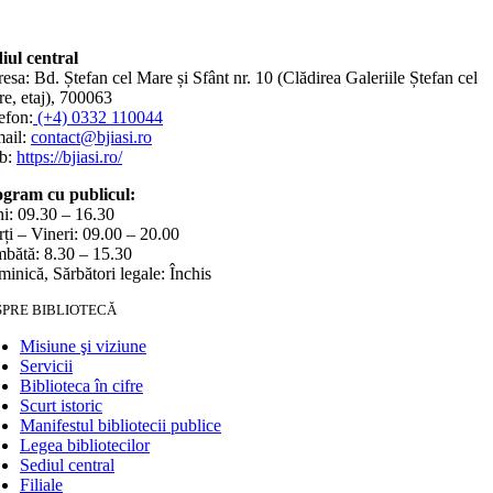
iul central
esa: Bd. Ștefan cel Mare și Sfânt nr. 10 (Clădirea Galeriile Ștefan cel
e, etaj), 700063
efon:
(+4) 0332 110044
ail:
contact@bjiasi.ro
b:
https://bjiasi.ro/
gram cu publicul:
i: 09.30 – 16.30
ți – Vineri: 09.00 – 20.00
bătă: 8.30 – 15.30
inică, Sărbători legale: Închis
SPRE BIBLIOTECĂ
Misiune şi viziune
Servicii
Biblioteca în cifre
Scurt istoric
Manifestul bibliotecii publice
Legea bibliotecilor
Sediul central
Filiale