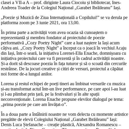
clasei a VII-a A – prof. diriginte Laura Ciocoiu și bibliotecar, Ines-
Andreea Toader de la Colegiul Național „Garabet Ibrăileanu” Iași.
„Poezie și Muzică de Ziua Internațională a Copilului!” se va derula pe
platforma zoom pe 3 iunie 2021, ora 13,00.
În prima parte a activității vom avea ocazia să cunoaștem o
reprezentantă și membru fondator al proiectului de poezie
performativă „Cozy Poetry Night” care a luat naștere la Iași acum
câțiva ani. „Cozy Poetry Night” a început ca o joacă în vechiul Acaju
din Iași, într-o seară, la inițiativa Lorenei-Ella Enache, domnișoara cu
inițiativa proiectului care va fi prezentă și în cadrul activității noastre.
Și-a dorit să descoase poezia în fața tuturor și să o scoată din cercurile
restrânse. De la jocuri creative și citiri de versuri, proiectul a căpătat
noi forme de-a lungul anilor.
Lorena și restul echipei de poeți tineri au îmbinat versurile cu muzica
și-au transformat actul într-un live performance, pe care apoi l-au luat
și l-au plimbat prin țară, pe la festivaluri și în alte spații
neconvenționale. Lorena Enache propune elevilor dialogul pe tema:
„prima poezie pe care am învățat-o”.
În a doua parte a întâlnirii noastre ne vom delecta cu momente artistice
pregătite de elevii Colegiului Național „Garabet Ibrăileanu” Iași:
Denis Luca Ștefanache – creație plastică, Alexandra Romanescu –