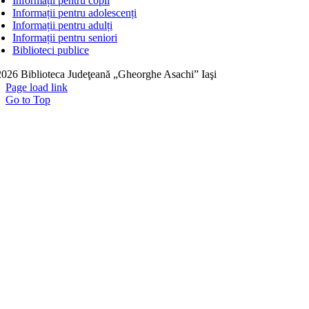
Informații pentru copii
Informații pentru adolescenți
Informații pentru adulți
Informații pentru seniori
Biblioteci publice
026 Biblioteca Judeţeană „Gheorghe Asachi” Iaşi
Page load link
Go to Top