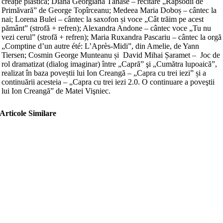
creație plastică; Diana Georgiana Tănase – recitare „Rapsodii de
Primăvară” de George Topîrceanu; Medeea Maria Doboș – cântec la
nai; Lorena Bulei – cântec la saxofon și voce „Cât trăim pe acest
pământ” (strofă + refren); Alexandra Andone – cântec voce „Tu nu
vezi cerul” (strofă + refren); Maria Ruxandra Pascariu – cântec la orgă
„Comptine d’un autre été: L’Après-Midi”, din Amelie, de Yann
Tiersen; Cosmin George Munteanu și David Mihai Șaramet – Joc de
rol dramatizat (dialog imaginar) între „Capră” şi „Cumătra lupoaică”,
realizat în baza poveștii lui Ion Creangă – „Capra cu trei iezi” și a
continuării acesteia – „Capra cu trei iezi 2.0. O continuare a poveştii
lui Ion Creangă” de Matei Vişniec.
Articole Similare