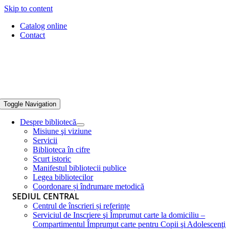
Skip to content
Catalog online
Contact
Toggle Navigation
Despre bibliotecă
Misiune şi viziune
Servicii
Biblioteca în cifre
Scurt istoric
Manifestul bibliotecii publice
Legea bibliotecilor
Coordonare și îndrumare metodică
SEDIUL CENTRAL
Centrul de înscrieri și referințe
Serviciul de Inscriere şi Împrumut carte la domiciliu –
Compartimentul Împrumut carte pentru Copii şi Adolescenţi