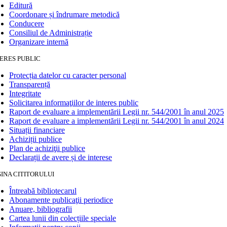
Editură
Coordonare și îndrumare metodică
Conducere
Consiliul de Administrație
Organizare internă
ERES PUBLIC
Protecția datelor cu caracter personal
Transparență
Integritate
Solicitarea informaţiilor de interes public
Raport de evaluare a implementării Legii nr. 544/2001 în anul 2025
Raport de evaluare a implementării Legii nr. 544/2001 în anul 2024
Situații financiare
Achiziții publice
Plan de achiziţii publice
Declarații de avere și de interese
INA CITITORULUI
Întreabă bibliotecarul
Abonamente publicaţii periodice
Anuare, bibliografii
Cartea lunii din colecțiile speciale