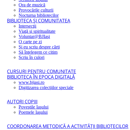
Ora de muzică
Provocările culturii
Nocturna bibliotecilor
BIBLIOTECA ŞI COMUNITATEA
Intersecţii
Viaţă şi spiritualitate
Voluntar@BJIaşi
O carte pe zi
Şi eu scriu despre cărţi
Să înţelegem ce citim
Scriu în culori
CURSURI PENTRU COMUNITATE
BIBLIOTECA ÎN EPOCA DIGITALĂ
www.bjiasi.ro
Digitizarea colecţiilor speciale
AUTORI COPIII
Poveştile Iaşului
Poemele Iaşului
COORDONAREA METODICĂ A ACTIVITĂŢII BIBLIOTECILOR