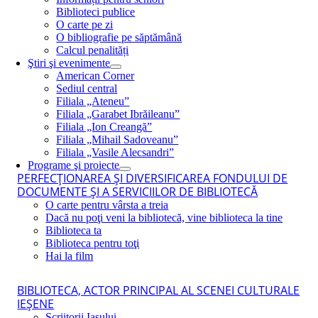
Biblioteci publice
O carte pe zi
O bibliografie pe săptămână
Calcul penalități
Ştiri şi evenimente
American Corner
Sediul central
Filiala „Ateneu”
Filiala „Garabet Ibrăileanu”
Filiala „Ion Creangă”
Filiala „Mihail Sadoveanu”
Filiala „Vasile Alecsandri”
Programe şi proiecte
PERFECŢIONAREA ŞI DIVERSIFICAREA FONDULUI DE
DOCUMENTE ŞI A SERVICIILOR DE BIBLIOTECĂ
O carte pentru vârsta a treia
Dacă nu poţi veni la bibliotecă, vine biblioteca la tine
Biblioteca ta
Biblioteca pentru toţi
Hai la film
BIBLIOTECA, ACTOR PRINCIPAL AL SCENEI CULTURALE
IEŞENE
Scriitorii Iaşului