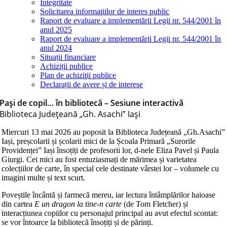
Integritate
Solicitarea informaţiilor de interes public
Raport de evaluare a implementării Legii nr. 544/2001 în
anul 2025
Raport de evaluare a implementării Legii nr. 544/2001 în
anul 2024
Situații financiare
Achiziții publice
Plan de achiziţii publice
Declarații de avere și de interese
Pași de copil… în bibliotecă – Sesiune interactivă
Biblioteca Judeţeană „Gh. Asachi” Iaşi
Miercuri 13 mai 2026 au poposit la Biblioteca Județeană „Gh.Asachiˮ
Iași, preșcolarii și școlarii mici de la Școala Primară „Surorile
Providențeiˮ Iași însoțiți de profesorii lor, d-nele Eliza Pavel și Paula
Giurgi. Cei mici au fost entuziasmați de mărimea și varietatea
colecțiilor de carte, în special cele destinate vârstei lor – volumele cu
imagini multe și text scurt.
Poveștile încântă și farmecă mereu, iar lectura întâmplărilor haioase
din cartea
E un dragon la tine-n carte
(de Tom Fletcher) și
interacțiunea copiilor cu personajul principal au avut efectul scontat:
se vor întoarce la bibliotecă însoțiți și de părinți.