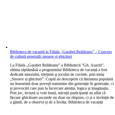
Biblioteca de vacanță la Filiala „Garabet Ibrăileanu” – Concurs
de cultură generală: snoave și ghicitori
L
a Filiala „Garabet Ibrăileanu” a Bibliotecii ”Gh. Asachi”,
ultima săptămână a programului Biblioteca de vacanță a fost
dedicată umorului, istețimii și jocului de cuvinte, prin tema
„Snoave și ghicitori”. Copiii au descoperit că literatura populară
nu înseamnă doar povești transmise din generație în generație, ci
și provocări care pun la încercare atenția, logica și imaginația.
Prin joc, lectură și voie bună, micuții participanți au aflat că
fiecare ghicitoare ascunde nu doar un răspuns, ci și o invitație de
a gândi, de a observa și de a învăța. Biblioteca de vacanță