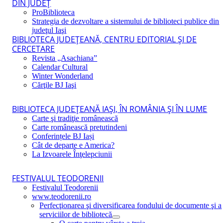
DIN JUDEŢ
ProBiblioteca
Strategia de dezvoltare a sistemului de biblioteci publice din
judeţul Iaşi
BIBLIOTECA JUDEŢEANĂ, CENTRU EDITORIAL ŞI DE
CERCETARE
Revista „Asachiana”
Calendar Cultural
Winter Wonderland
Cărţile BJ Iaşi
BIBLIOTECA JUDEŢEANĂ IAŞI, ÎN ROMÂNIA ŞI ÎN LUME
Carte şi tradiţie românească
Carte românească pretutindeni
Conferințele BJ Iași
Cât de departe e America?
La Izvoarele Înţelepciunii
FESTIVALUL TEODORENII
Festivalul Teodorenii
www.teodorenii.ro
Perfecţionarea şi diversificarea fondului de documente şi a
serviciilor de bibliotecă