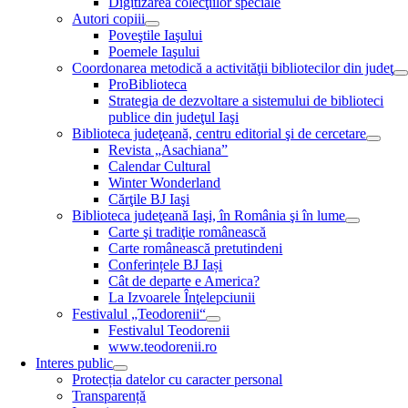
Digitizarea colecţiilor speciale
Autori copiii
Poveştile Iaşului
Poemele Iaşului
Coordonarea metodică a activităţii bibliotecilor din judeţ
ProBiblioteca
Strategia de dezvoltare a sistemului de biblioteci
publice din judeţul Iaşi
Biblioteca judeţeană, centru editorial şi de cercetare
Revista „Asachiana”
Calendar Cultural
Winter Wonderland
Cărţile BJ Iaşi
Biblioteca judeţeană Iaşi, în România şi în lume
Carte şi tradiţie românească
Carte românească pretutindeni
Conferințele BJ Iași
Cât de departe e America?
La Izvoarele Înţelepciunii
Festivalul „Teodorenii“
Festivalul Teodorenii
www.teodorenii.ro
Interes public
Protecția datelor cu caracter personal
Transparență