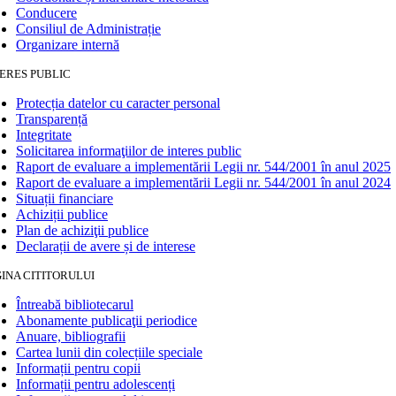
Conducere
Consiliul de Administrație
Organizare internă
ERES PUBLIC
Protecția datelor cu caracter personal
Transparență
Integritate
Solicitarea informaţiilor de interes public
Raport de evaluare a implementării Legii nr. 544/2001 în anul 2025
Raport de evaluare a implementării Legii nr. 544/2001 în anul 2024
Situații financiare
Achiziții publice
Plan de achiziţii publice
Declarații de avere și de interese
INA CITITORULUI
Întreabă bibliotecarul
Abonamente publicaţii periodice
Anuare, bibliografii
Cartea lunii din colecțiile speciale
Informații pentru copii
Informații pentru adolescenți