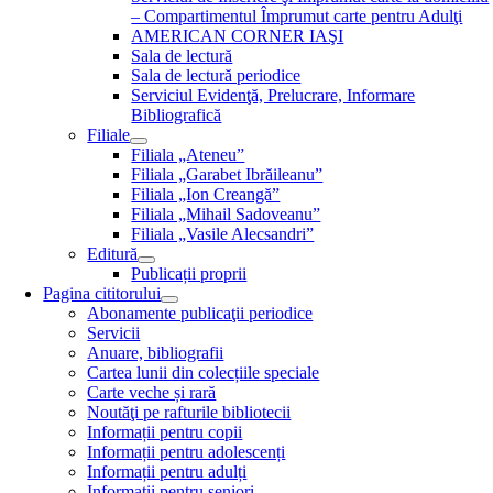
– Compartimentul Împrumut carte pentru Adulţi
AMERICAN CORNER IAŞI
Sala de lectură
Sala de lectură periodice
Serviciul Evidenţă, Prelucrare, Informare
Bibliografică
Filiale
Filiala „Ateneu”
Filiala „Garabet Ibrăileanu”
Filiala „Ion Creangă”
Filiala „Mihail Sadoveanu”
Filiala „Vasile Alecsandri”
Editură
Publicații proprii
Pagina cititorului
Abonamente publicaţii periodice
Servicii
Anuare, bibliografii
Cartea lunii din colecțiile speciale
Carte veche și rară
Noutăţi pe rafturile bibliotecii
Informații pentru copii
Informații pentru adolescenți
Informații pentru adulți
Informații pentru seniori