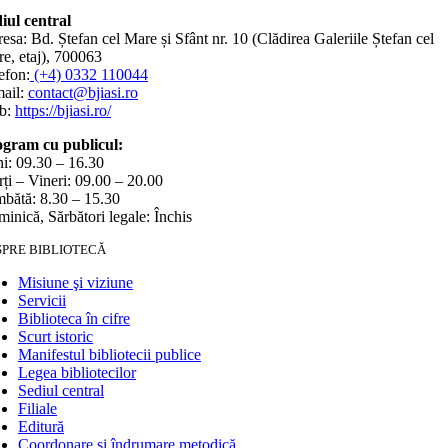
iul central
esa: Bd. Ștefan cel Mare și Sfânt nr. 10 (Clădirea Galeriile Ștefan cel
e, etaj), 700063
efon:
(+4) 0332 110044
ail:
contact@bjiasi.ro
b:
https://bjiasi.ro/
gram cu publicul:
i: 09.30 – 16.30
ți – Vineri: 09.00 – 20.00
bătă: 8.30 – 15.30
inică, Sărbători legale: Închis
SPRE BIBLIOTECĂ
Misiune şi viziune
Servicii
Biblioteca în cifre
Scurt istoric
Manifestul bibliotecii publice
Legea bibliotecilor
Sediul central
Filiale
Editură
Coordonare și îndrumare metodică