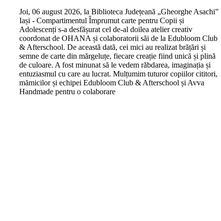
J
oi, 06 august 2026, la Biblioteca Județeană „Gheorghe Asachi”
Iași - Compartimentul Împrumut carte pentru Copii și
Adolescenți s-a desfășurat cel de-al doilea atelier creativ
coordonat de OHANA și colaboratorii săi de la Edubloom Club
& Afterschool. De această dată, cei mici au realizat brățări și
semne de carte din mărgeluțe, fiecare creație fiind unică și plină
de culoare. A fost minunat să le vedem răbdarea, imaginația și
entuziasmul cu care au lucrat. Mulțumim tuturor copiilor cititori,
mămicilor și echipei Edubloom Club & Afterschool și Avva
Handmade pentru o colaborare