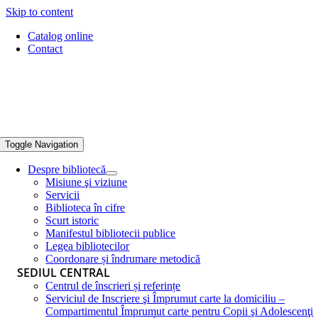
Skip to content
Catalog online
Contact
Toggle Navigation
Despre bibliotecă
Misiune şi viziune
Servicii
Biblioteca în cifre
Scurt istoric
Manifestul bibliotecii publice
Legea bibliotecilor
Coordonare și îndrumare metodică
SEDIUL CENTRAL
Centrul de înscrieri și referințe
Serviciul de Inscriere şi Împrumut carte la domiciliu –
Compartimentul Împrumut carte pentru Copii şi Adolescenţi