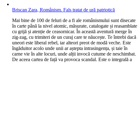
Briscan Zara, Românism. Fals tratat de ură patriotică
M
ai bine de 100 de feluri de a fi ale românismului sunt disecate
în carte până la nivel atomic, măsurate, catalogate și reasamblate
cu grijă și atenție de ceasornicar. În această aventură merge în
zig-zag, cu trimiteri de un curaj care te năucește. Te întrebi dacă
uneori este liberal rebel, iar alteori preot de modă veche. Este
îngăduitor acolo unde unii ar aștepta intrasingența, și taie în
carne vie în alte locuri, unde alții invocă cutume de neschimbat.
De aceea cartea de față va provoca scandal. Este o integrală a