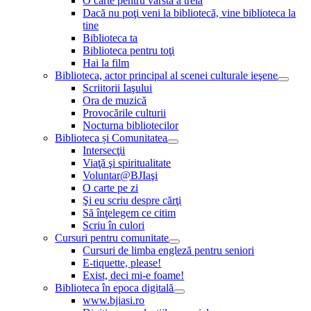
O carte pentru vârsta a treia
Dacă nu poţi veni la bibliotecă, vine biblioteca la
tine
Biblioteca ta
Biblioteca pentru toţi
Hai la film
Biblioteca, actor principal al scenei culturale ieşene
Scriitorii Iaşului
Ora de muzică
Provocările culturii
Nocturna bibliotecilor
Biblioteca și Comunitatea
Intersecţii
Viaţă şi spiritualitate
Voluntar@BJIaşi
O carte pe zi
Şi eu scriu despre cărţi
Să înţelegem ce citim
Scriu în culori
Cursuri pentru comunitate
Cursuri de limba engleză pentru seniori
E-tiquette, please!
Exist, deci mi-e foame!
Biblioteca în epoca digitală
www.bjiasi.ro