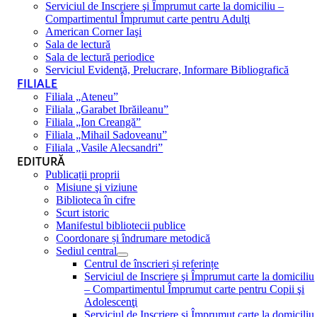
Serviciul de Inscriere şi Împrumut carte la domiciliu –
Compartimentul Împrumut carte pentru Adulţi
American Corner Iaşi
Sala de lectură
Sala de lectură periodice
Serviciul Evidenţă, Prelucrare, Informare Bibliografică
FILIALE
Filiala „Ateneu”
Filiala „Garabet Ibrăileanu”
Filiala „Ion Creangă”
Filiala „Mihail Sadoveanu”
Filiala „Vasile Alecsandri”
EDITURĂ
Publicații proprii
Misiune şi viziune
Biblioteca în cifre
Scurt istoric
Manifestul bibliotecii publice
Coordonare și îndrumare metodică
Sediul central
Centrul de înscrieri și referințe
Serviciul de Inscriere şi Împrumut carte la domiciliu
– Compartimentul Împrumut carte pentru Copii şi
Adolescenţi
Serviciul de Inscriere şi Împrumut carte la domiciliu