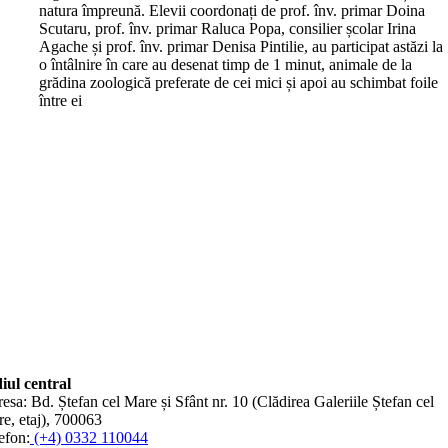
natura împreună. Elevii coordonați de prof. înv. primar Doina
Scutaru, prof. înv. primar Raluca Popa, consilier școlar Irina
Agache și prof. înv. primar Denisa Pintilie, au participat astăzi la
o întâlnire în care au desenat timp de 1 minut, animale de la
grădina zoologică preferate de cei mici și apoi au schimbat foile
între ei
iul central
esa: Bd. Ștefan cel Mare și Sfânt nr. 10 (Clădirea Galeriile Ștefan cel
e, etaj), 700063
efon:
(+4) 0332 110044