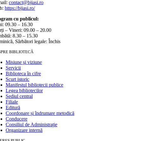
ail:
contact@bjiasi.ro
b:
https://bjiasi.ro/
gram cu publicul:
i: 09.30 – 16.30
ți – Vineri: 09.00 – 20.00
bătă: 8.30 – 15.30
inică, Sărbători legale: Închis
SPRE BIBLIOTECĂ
Misiune şi viziune
Servicii
Biblioteca în cifre
Scurt istoric
Manifestul bibliotecii publice
Legea bibliotecilor
Sediul central
Filiale
Editură
Coordonare și îndrumare metodică
Conducere
Consiliul de Administrație
Organizare internă
ERES PUBLIC