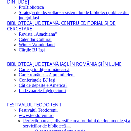
DIN JUDEŢ
ProBiblioteca
Strategia de dezvoltare a sistemului de biblioteci publice din
judeţul Iaşi
BIBLIOTECA JUDEŢEANĂ, CENTRU EDITORIAL ŞI DE
CERCETARE
Revista „Asachiana”
Calendar Cultural
Winter Wonderland
Cărţile BJ Iaşi
BIBLIOTECA JUDEŢEANĂ IAŞI, ÎN ROMÂNIA ŞI ÎN LUME
Carte şi tradiţie românească
Carte românească pretutindeni
Conferințele BJ Iași
Cât de departe e America?
La Izvoarele Înţelepciunii
FESTIVALUL TEODORENII
Festivalul Teodorenii
www.teodorenii.ro
Perfecţionarea şi diversificarea fondului de documente şi a
serviciilor de bibliotecă