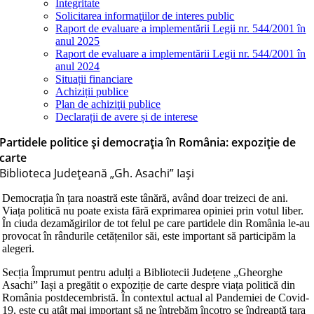
Integritate
Solicitarea informaţiilor de interes public
Raport de evaluare a implementării Legii nr. 544/2001 în
anul 2025
Raport de evaluare a implementării Legii nr. 544/2001 în
anul 2024
Situații financiare
Achiziții publice
Plan de achiziţii publice
Declarații de avere și de interese
Partidele politice și democrația în România: expoziție de
carte
Biblioteca Judeţeană „Gh. Asachi” Iaşi
Democrația în țara noastră este tânără, având doar treizeci de ani.
Viața politică nu poate exista fără exprimarea opiniei prin votul liber.
În ciuda dezamăgirilor de tot felul pe care partidele din România le-au
provocat în rândurile cetățenilor săi, este important să participăm la
alegeri.
Secția Împrumut pentru adulți a Bibliotecii Județene „Gheorghe
Asachi” Iași a pregătit o expoziție de carte despre viața politică din
România postdecembristă. În contextul actual al Pandemiei de Covid-
19, este cu atât mai important să ne întrebăm încotro se îndreaptă țara