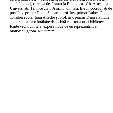
alte biblioteci, care s-a desfășurat la Biblioteca „Gh. Asachi” a
Universității Tehnice „Gh. Asachi” din Iași. Elevii coordonați de
prof. înv. primar Doina Scutaru, prof. înv. primar Raluca Popa,
consilier școlar Irina Agache și prof. înv. primar Denisa Pintilie,
au participat la o întâlnire deosebită cu istoria unei biblioteci
foarte vechi din țară, expusă nouă de un reprezentant al
bibliotecii gazdă. Mulțumim