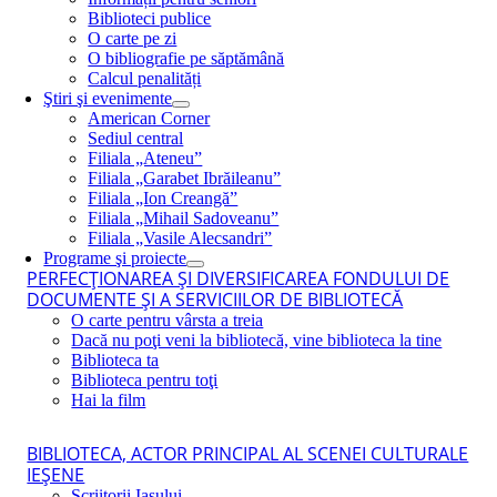
Biblioteci publice
O carte pe zi
O bibliografie pe săptămână
Calcul penalități
Ştiri şi evenimente
American Corner
Sediul central
Filiala „Ateneu”
Filiala „Garabet Ibrăileanu”
Filiala „Ion Creangă”
Filiala „Mihail Sadoveanu”
Filiala „Vasile Alecsandri”
Programe şi proiecte
PERFECŢIONAREA ŞI DIVERSIFICAREA FONDULUI DE
DOCUMENTE ŞI A SERVICIILOR DE BIBLIOTECĂ
O carte pentru vârsta a treia
Dacă nu poţi veni la bibliotecă, vine biblioteca la tine
Biblioteca ta
Biblioteca pentru toţi
Hai la film
BIBLIOTECA, ACTOR PRINCIPAL AL SCENEI CULTURALE
IEŞENE
Scriitorii Iaşului