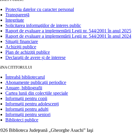
Protecția datelor cu caracter personal
Transparență
Integritate
Solicitarea informaţiilor de interes public
Raport de evaluare a implementării Legii nr. 544/2001 în anul 2025
Raport de evaluare a implementării Legii nr. 544/2001 în anul 2024
Situații financiare
Achiziții publice
Plan de achiziţii publice
Declarații de avere și de interese
INA CITITORULUI
Întreabă bibliotecarul
Abonamente publicaţii periodice
Anuare, bibliografii
Cartea lunii din colecțiile speciale
Informații pentru copii
Informații pentru adolescenți
Informații pentru adulți
Informații pentru seniori
Biblioteci publice
026 Biblioteca Judeţeană „Gheorghe Asachi” Iaşi