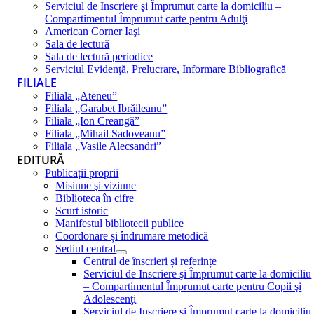
Serviciul de Inscriere şi Împrumut carte la domiciliu –
Compartimentul Împrumut carte pentru Adulţi
American Corner Iaşi
Sala de lectură
Sala de lectură periodice
Serviciul Evidenţă, Prelucrare, Informare Bibliografică
FILIALE
Filiala „Ateneu”
Filiala „Garabet Ibrăileanu”
Filiala „Ion Creangă”
Filiala „Mihail Sadoveanu”
Filiala „Vasile Alecsandri”
EDITURĂ
Publicații proprii
Misiune şi viziune
Biblioteca în cifre
Scurt istoric
Manifestul bibliotecii publice
Coordonare și îndrumare metodică
Sediul central
Centrul de înscrieri și referințe
Serviciul de Inscriere şi Împrumut carte la domiciliu
– Compartimentul Împrumut carte pentru Copii şi
Adolescenţi
Serviciul de Inscriere şi Împrumut carte la domiciliu