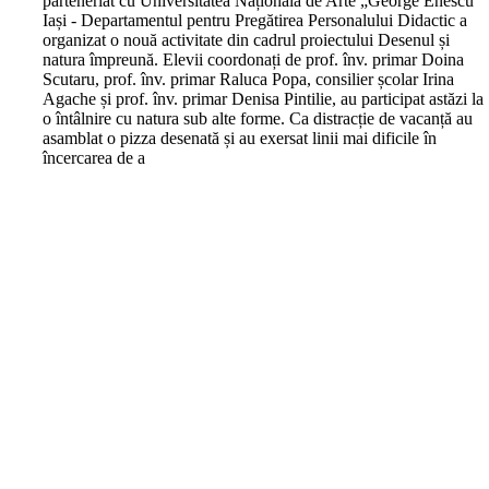
parteneriat cu Universitatea Națională de Arte „George Enescu”
Iași - Departamentul pentru Pregătirea Personalului Didactic a
organizat o nouă activitate din cadrul proiectului Desenul și
natura împreună. Elevii coordonați de prof. înv. primar Doina
Scutaru, prof. înv. primar Raluca Popa, consilier școlar Irina
Agache și prof. înv. primar Denisa Pintilie, au participat astăzi la
o întâlnire cu natura sub alte forme. Ca distracție de vacanță au
asamblat o pizza desenată și au exersat linii mai dificile în
încercarea de a