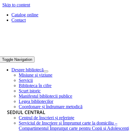
Skip to content
Catalog online
Contact
Toggle Navigation
Despre bibliotecă
Misiune şi viziune
Servicii
Biblioteca în cifre
Scurt istoric
Manifestul bibliotecii publice
Legea bibliotecilor
Coordonare și îndrumare metodică
SEDIUL CENTRAL
Centrul de înscrieri și referințe
Serviciul de Inscriere şi Împrumut carte la domiciliu –
Compartimentul Împrumut carte pentru Copii şi Adolescenţi