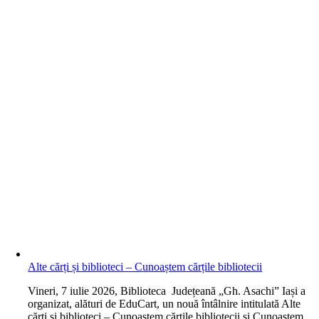
Alte cărți și biblioteci – Cunoaștem cărțile bibliotecii
V
ineri, 7 iulie 2026, Biblioteca Județeană „Gh. Asachi” Iași a
organizat, alături de EduCart, un nouă întâlnire intitulată Alte
cărți și biblioteci – Cunoaștem cărțile bibliotecii și Cunoaștem