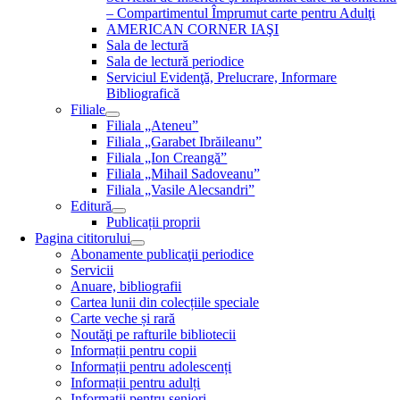
– Compartimentul Împrumut carte pentru Adulţi
AMERICAN CORNER IAŞI
Sala de lectură
Sala de lectură periodice
Serviciul Evidenţă, Prelucrare, Informare
Bibliografică
Filiale
Filiala „Ateneu”
Filiala „Garabet Ibrăileanu”
Filiala „Ion Creangă”
Filiala „Mihail Sadoveanu”
Filiala „Vasile Alecsandri”
Editură
Publicații proprii
Pagina cititorului
Abonamente publicaţii periodice
Servicii
Anuare, bibliografii
Cartea lunii din colecțiile speciale
Carte veche și rară
Noutăţi pe rafturile bibliotecii
Informații pentru copii
Informații pentru adolescenți
Informații pentru adulți
Informații pentru seniori