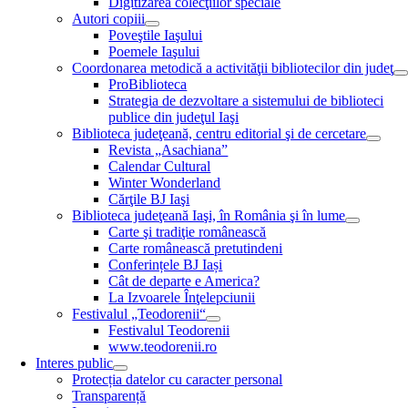
Digitizarea colecţiilor speciale
Autori copiii
Poveştile Iaşului
Poemele Iaşului
Coordonarea metodică a activităţii bibliotecilor din judeţ
ProBiblioteca
Strategia de dezvoltare a sistemului de biblioteci
publice din judeţul Iaşi
Biblioteca judeţeană, centru editorial şi de cercetare
Revista „Asachiana”
Calendar Cultural
Winter Wonderland
Cărţile BJ Iaşi
Biblioteca judeţeană Iaşi, în România şi în lume
Carte şi tradiţie românească
Carte românească pretutindeni
Conferințele BJ Iași
Cât de departe e America?
La Izvoarele Înţelepciunii
Festivalul „Teodorenii“
Festivalul Teodorenii
www.teodorenii.ro
Interes public
Protecția datelor cu caracter personal
Transparență