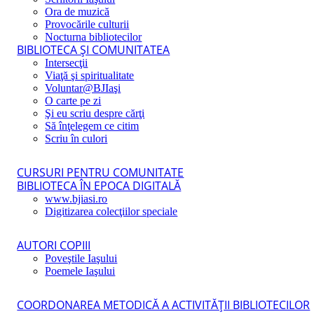
Ora de muzică
Provocările culturii
Nocturna bibliotecilor
BIBLIOTECA ŞI COMUNITATEA
Intersecţii
Viaţă şi spiritualitate
Voluntar@BJIaşi
O carte pe zi
Şi eu scriu despre cărţi
Să înţelegem ce citim
Scriu în culori
CURSURI PENTRU COMUNITATE
BIBLIOTECA ÎN EPOCA DIGITALĂ
www.bjiasi.ro
Digitizarea colecţiilor speciale
AUTORI COPIII
Poveştile Iaşului
Poemele Iaşului
COORDONAREA METODICĂ A ACTIVITĂŢII BIBLIOTECILOR