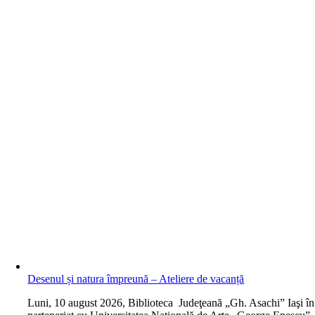
Desenul și natura împreună – Ateliere de vacanță
L
uni, 10 august 2026, Biblioteca Judeţeană „Gh. Asachi” Iaşi în