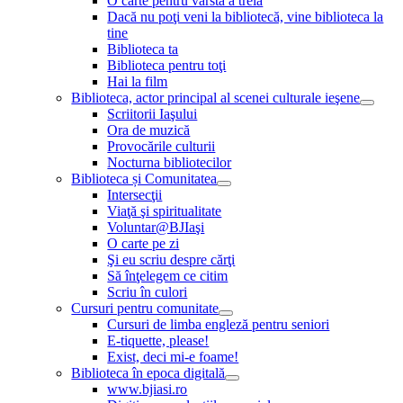
O carte pentru vârsta a treia
Dacă nu poţi veni la bibliotecă, vine biblioteca la
tine
Biblioteca ta
Biblioteca pentru toţi
Hai la film
Biblioteca, actor principal al scenei culturale ieşene
Scriitorii Iaşului
Ora de muzică
Provocările culturii
Nocturna bibliotecilor
Biblioteca și Comunitatea
Intersecţii
Viaţă şi spiritualitate
Voluntar@BJIaşi
O carte pe zi
Şi eu scriu despre cărţi
Să înţelegem ce citim
Scriu în culori
Cursuri pentru comunitate
Cursuri de limba engleză pentru seniori
E-tiquette, please!
Exist, deci mi-e foame!
Biblioteca în epoca digitală
www.bjiasi.ro