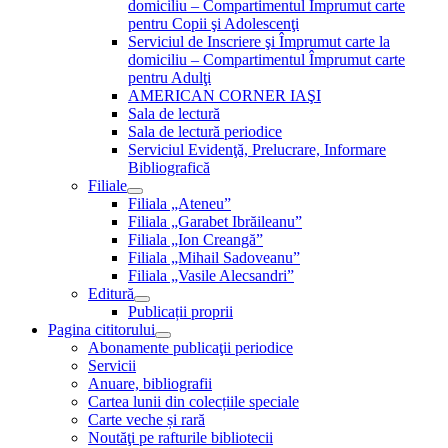
domiciliu – Compartimentul Împrumut carte
pentru Copii şi Adolescenţi
Serviciul de Inscriere şi Împrumut carte la
domiciliu – Compartimentul Împrumut carte
pentru Adulţi
AMERICAN CORNER IAŞI
Sala de lectură
Sala de lectură periodice
Serviciul Evidenţă, Prelucrare, Informare
Bibliografică
Filiale
Filiala „Ateneu”
Filiala „Garabet Ibrăileanu”
Filiala „Ion Creangă”
Filiala „Mihail Sadoveanu”
Filiala „Vasile Alecsandri”
Editură
Publicații proprii
Pagina cititorului
Abonamente publicaţii periodice
Servicii
Anuare, bibliografii
Cartea lunii din colecțiile speciale
Carte veche și rară
Noutăţi pe rafturile bibliotecii