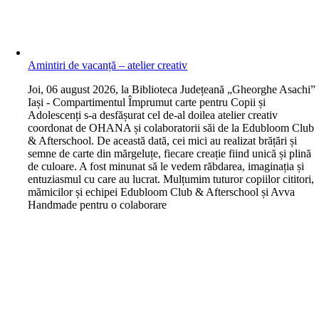
Amintiri de vacanță – atelier creativ
J
oi, 06 august 2026, la Biblioteca Județeană „Gheorghe Asachi”
Iași - Compartimentul Împrumut carte pentru Copii și
Adolescenți s-a desfășurat cel de-al doilea atelier creativ
coordonat de OHANA și colaboratorii săi de la Edubloom Club
& Afterschool. De această dată, cei mici au realizat brățări și
semne de carte din mărgeluțe, fiecare creație fiind unică și plină
de culoare. A fost minunat să le vedem răbdarea, imaginația și
entuziasmul cu care au lucrat. Mulțumim tuturor copiilor cititori,
mămicilor și echipei Edubloom Club & Afterschool și Avva
Handmade pentru o colaborare