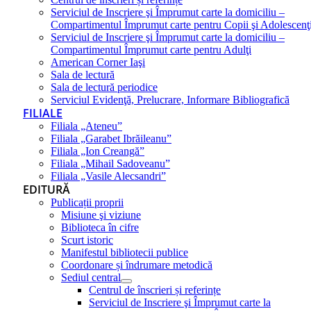
Serviciul de Inscriere şi Împrumut carte la domiciliu –
Compartimentul Împrumut carte pentru Copii şi Adolescenţ
Serviciul de Inscriere şi Împrumut carte la domiciliu –
Compartimentul Împrumut carte pentru Adulţi
American Corner Iaşi
Sala de lectură
Sala de lectură periodice
Serviciul Evidenţă, Prelucrare, Informare Bibliografică
FILIALE
Filiala „Ateneu”
Filiala „Garabet Ibrăileanu”
Filiala „Ion Creangă”
Filiala „Mihail Sadoveanu”
Filiala „Vasile Alecsandri”
EDITURĂ
Publicații proprii
Misiune şi viziune
Biblioteca în cifre
Scurt istoric
Manifestul bibliotecii publice
Coordonare și îndrumare metodică
Sediul central
Centrul de înscrieri și referințe
Serviciul de Inscriere şi Împrumut carte la