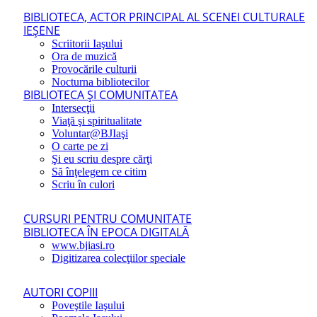
BIBLIOTECA, ACTOR PRINCIPAL AL SCENEI CULTURALE
IEŞENE
Scriitorii Iaşului
Ora de muzică
Provocările culturii
Nocturna bibliotecilor
BIBLIOTECA ŞI COMUNITATEA
Intersecţii
Viaţă şi spiritualitate
Voluntar@BJIaşi
O carte pe zi
Şi eu scriu despre cărţi
Să înţelegem ce citim
Scriu în culori
CURSURI PENTRU COMUNITATE
BIBLIOTECA ÎN EPOCA DIGITALĂ
www.bjiasi.ro
Digitizarea colecţiilor speciale
AUTORI COPIII
Poveştile Iaşului