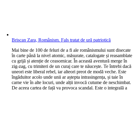
Briscan Zara, Românism. Fals tratat de ură patriotică
M
ai bine de 100 de feluri de a fi ale românismului sunt disecate
în carte până la nivel atomic, măsurate, catalogate și reasamblate
cu grijă și atenție de ceasornicar. În această aventură merge în
zig-zag, cu trimiteri de un curaj care te năucește. Te întrebi dacă
uneori este liberal rebel, iar alteori preot de modă veche. Este
îngăduitor acolo unde unii ar aștepta intrasingența, și taie în
carne vie în alte locuri, unde alții invocă cutume de neschimbat.
De aceea cartea de față va provoca scandal. Este o integrală a