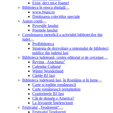
Exist, deci mi-e foame!
Biblioteca în epoca digitală
www.bjiasi.ro
Digitizarea colecţiilor speciale
Autori copiii
Poveştile Iaşului
Poemele Iaşului
Coordonarea metodică a activităţii bibliotecilor din
judeţ
ProBiblioteca
Strategia de dezvoltare a sistemului de biblioteci
publice din judeţul Iaşi
Biblioteca judeţeană, centru editorial şi de cercetare
Revista „Asachiana”
Calendar Cultural
Winter Wonderland
Cărţile BJ Iaşi
Biblioteca judeţeană Iaşi, în România şi în lume
Carte şi tradiţie românească
Carte românească pretutindeni
Conferințele BJ Iași
Cât de departe e America?
La Izvoarele Înţelepciunii
Festivalul „Teodorenii“
Festivalul Teodorenii