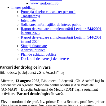
www.teodorenii.ro
Interes public
Protecția datelor cu caracter personal
Transparență
Integritate
Solicitarea informaţiilor de interes public
Raport de evaluare a implementării Legii nr. 544/2001
în anul 2025
Raport de evaluare a implementării Legii nr. 544/2001
în anul 2024
Situații financiare
Achiziții publice
Plan de achiziţii publice
Declarații de avere și de interese
Parcuri dendrologice în vară
Biblioteca Judeţeană „Gh. Asachi” Iaşi
Miercuri,
13 august 2025
, Biblioteca Judeţeană „Gh. Asachi” Iaşi în
parteneriat cu Agenția Națională pentru Mediu și Arii Protejate
(ANMAP) – Direcția Județeană de Mediu (DJM) Iași a organizat
activitatea
Parcuri dendrologice în vară
.
Elevii coordonați de prof. înv. primar Doina Scutaru, prof. înv. primar
Elena Murgășanu și prof. înv. primar Denisa Pintilie, au vizitat