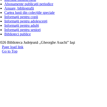
Abonamente publicaţii periodice
Anuare, bibliografii
Cartea lunii din colecțiile speciale
Informații pentru copii
Informații pentru adolescenți
Informații pentru adulți
Informații pentru seniori
Biblioteci publice
026 Biblioteca Judeţeană „Gheorghe Asachi” Iaşi
Page load link
Go to Top