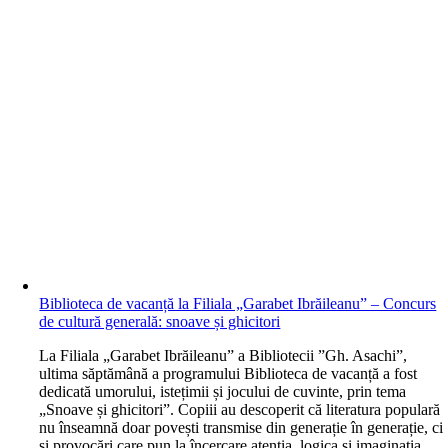
Biblioteca de vacanță la Filiala „Garabet Ibrăileanu” – Concurs
de cultură generală: snoave și ghicitori
L
a Filiala „Garabet Ibrăileanu” a Bibliotecii ”Gh. Asachi”,
ultima săptămână a programului Biblioteca de vacanță a fost
dedicată umorului, istețimii și jocului de cuvinte, prin tema
„Snoave și ghicitori”. Copiii au descoperit că literatura populară
nu înseamnă doar povești transmise din generație în generație, ci
și provocări care pun la încercare atenția, logica și imaginația.