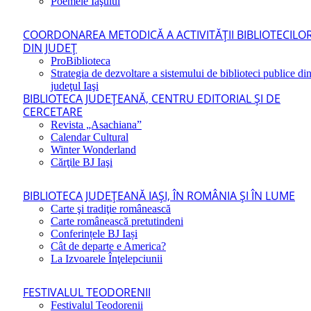
Poemele Iaşului
COORDONAREA METODICĂ A ACTIVITĂŢII BIBLIOTECILO
DIN JUDEŢ
ProBiblioteca
Strategia de dezvoltare a sistemului de biblioteci publice di
judeţul Iaşi
BIBLIOTECA JUDEŢEANĂ, CENTRU EDITORIAL ŞI DE
CERCETARE
Revista „Asachiana”
Calendar Cultural
Winter Wonderland
Cărţile BJ Iaşi
BIBLIOTECA JUDEŢEANĂ IAŞI, ÎN ROMÂNIA ŞI ÎN LUME
Carte şi tradiţie românească
Carte românească pretutindeni
Conferințele BJ Iași
Cât de departe e America?
La Izvoarele Înţelepciunii
FESTIVALUL TEODORENII
Festivalul Teodorenii