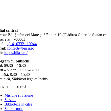
iul central
esa: Bd. Ștefan cel Mare și Sfânt nr. 10 (Clădirea Galeriile Ștefan cel
e, etaj), 700063
efon:
(+4) 0332 110044
ail:
contact@bjiasi.ro
b:
https://bjiasi.ro/
gram cu publicul:
i: 09.30 – 16.30
ți – Vineri: 09.00 – 20.00
bătă: 8.30 – 15.30
inică, Sărbători legale: Închis
SPRE BIBLIOTECĂ
Misiune şi viziune
Servicii
Biblioteca în cifre
Scurt istoric