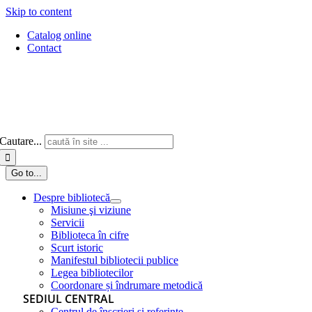
Skip to content
Catalog online
Contact
Cautare...
Go to...
Despre bibliotecă
Misiune şi viziune
Servicii
Biblioteca în cifre
Scurt istoric
Manifestul bibliotecii publice
Legea bibliotecilor
Coordonare și îndrumare metodică
SEDIUL CENTRAL
Centrul de înscrieri și referințe