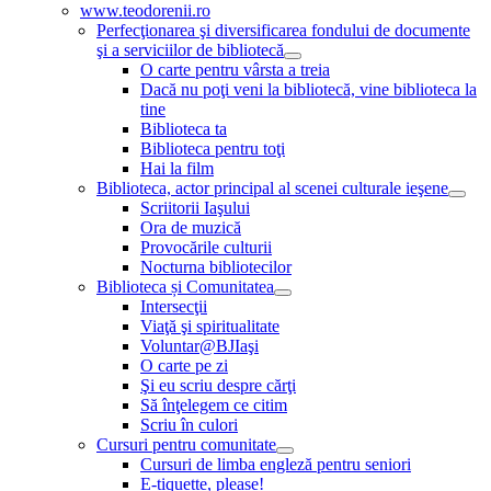
www.teodorenii.ro
Perfecţionarea şi diversificarea fondului de documente
şi a serviciilor de bibliotecă
O carte pentru vârsta a treia
Dacă nu poţi veni la bibliotecă, vine biblioteca la
tine
Biblioteca ta
Biblioteca pentru toţi
Hai la film
Biblioteca, actor principal al scenei culturale ieşene
Scriitorii Iaşului
Ora de muzică
Provocările culturii
Nocturna bibliotecilor
Biblioteca și Comunitatea
Intersecţii
Viaţă şi spiritualitate
Voluntar@BJIaşi
O carte pe zi
Şi eu scriu despre cărţi
Să înţelegem ce citim
Scriu în culori
Cursuri pentru comunitate
Cursuri de limba engleză pentru seniori
E-tiquette, please!