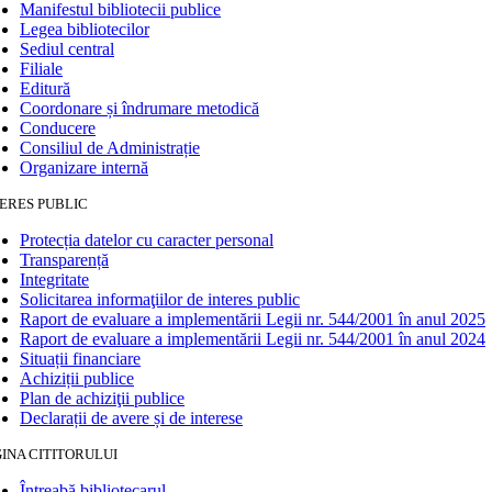
Manifestul bibliotecii publice
Legea bibliotecilor
Sediul central
Filiale
Editură
Coordonare și îndrumare metodică
Conducere
Consiliul de Administrație
Organizare internă
ERES PUBLIC
Protecția datelor cu caracter personal
Transparență
Integritate
Solicitarea informaţiilor de interes public
Raport de evaluare a implementării Legii nr. 544/2001 în anul 2025
Raport de evaluare a implementării Legii nr. 544/2001 în anul 2024
Situații financiare
Achiziții publice
Plan de achiziţii publice
Declarații de avere și de interese
INA CITITORULUI
Întreabă bibliotecarul