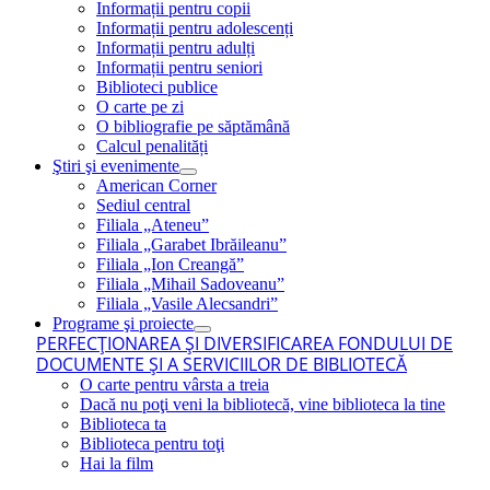
Informații pentru copii
Informații pentru adolescenți
Informații pentru adulți
Informații pentru seniori
Biblioteci publice
O carte pe zi
O bibliografie pe săptămână
Calcul penalități
Ştiri şi evenimente
American Corner
Sediul central
Filiala „Ateneu”
Filiala „Garabet Ibrăileanu”
Filiala „Ion Creangă”
Filiala „Mihail Sadoveanu”
Filiala „Vasile Alecsandri”
Programe şi proiecte
PERFECŢIONAREA ŞI DIVERSIFICAREA FONDULUI DE
DOCUMENTE ŞI A SERVICIILOR DE BIBLIOTECĂ
O carte pentru vârsta a treia
Dacă nu poţi veni la bibliotecă, vine biblioteca la tine
Biblioteca ta
Biblioteca pentru toţi
Hai la film