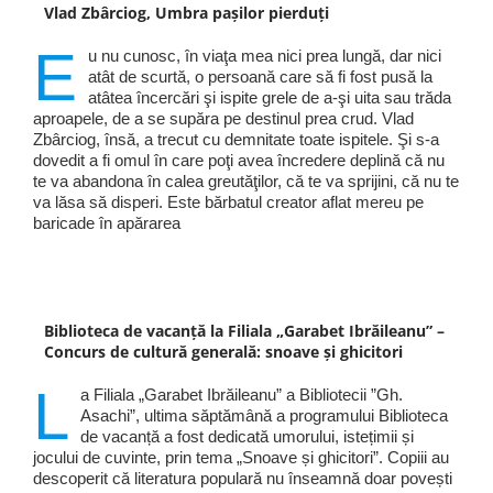
Vlad Zbârciog, Umbra pașilor pierduți
E
u nu cunosc, în viaţa mea nici prea lungă, dar nici
atât de scurtă, o persoană care să fi fost pusă la
atâtea încercări şi ispite grele de a-şi uita sau trăda
aproapele, de a se supăra pe destinul prea crud. Vlad
Zbârciog, însă, a trecut cu demnitate toate ispitele. Şi s-a
dovedit a fi omul în care poţi avea încredere deplină că nu
te va abandona în calea greutăţilor, că te va sprijini, că nu te
va lăsa să disperi. Este bărbatul creator aflat mereu pe
baricade în apărarea
Biblioteca de vacanță la Filiala „Garabet Ibrăileanu” –
Concurs de cultură generală: snoave și ghicitori
L
a Filiala „Garabet Ibrăileanu” a Bibliotecii ”Gh.
Asachi”, ultima săptămână a programului Biblioteca
de vacanță a fost dedicată umorului, istețimii și
jocului de cuvinte, prin tema „Snoave și ghicitori”. Copiii au
descoperit că literatura populară nu înseamnă doar povești