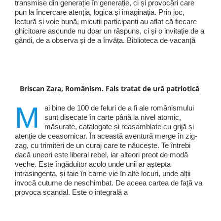
transmise din generație în generație, ci și provocări care
pun la încercare atenția, logica și imaginația. Prin joc,
lectură și voie bună, micuții participanți au aflat că fiecare
ghicitoare ascunde nu doar un răspuns, ci și o invitație de a
gândi, de a observa și de a învăța. Biblioteca de vacanță
Briscan Zara, Românism. Fals tratat de ură patriotică
M
ai bine de 100 de feluri de a fi ale românismului
sunt disecate în carte până la nivel atomic,
măsurate, catalogate și reasamblate cu grijă și
atenție de ceasornicar. În această aventură merge în zig-
zag, cu trimiteri de un curaj care te năucește. Te întrebi
dacă uneori este liberal rebel, iar alteori preot de modă
veche. Este îngăduitor acolo unde unii ar aștepta
intrasingența, și taie în carne vie în alte locuri, unde alții
invocă cutume de neschimbat. De aceea cartea de față va
provoca scandal. Este o integrală a