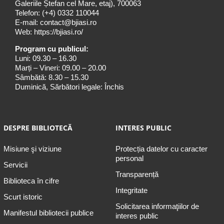
Galeriile Ștefan cel Mare, etaj), 700063
Telefon:
(+4) 0332 110044
E-mail:
contact@bjiasi.ro
Web:
https://bjiasi.ro/
Program cu publicul:
Luni: 09.30 – 16.30
Marți – Vineri: 09.00 – 20.00
Sâmbătă: 8.30 – 15.30
Duminică, Sărbători legale: Închis
DESPRE BIBLIOTECĂ
INTERES PUBLIC
Misiune şi viziune
Protecția datelor cu caracter
personal
Servicii
Transparență
Biblioteca în cifre
Integritate
Scurt istoric
Solicitarea informaţiilor de
Manifestul bibliotecii publice
interes public