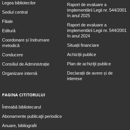
Legea bibliotecilor
Raport de evaluare a
implementării Legii nr. 544/2001
Sediul central
în anul 2025
Filiale
Raport de evaluare a
implementării Legii nr. 544/2001
Editură
în anul 2024
Coordonare și îndrumare
Situații financiare
metodică
Achiziții publice
Conducere
Plan de achiziţii publice
Consiliul de Administrație
Declarații de avere și de
Organizare internă
interese
PAGINA CITITORULUI
Întreabă bibliotecarul
Abonamente publicaţii periodice
Anuare, bibliografii