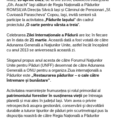
„Gh. Asachi” Iaşi alături de Regia Națională a Pădurilor
ROMSILVA Direcția Silvică Iași și Căminul de Pensionari „Sf.
Cuvioasă Parascheva” Copou, Iaşi, invită seniorii să
participe la activitatea „
Pădurile Iașului
” din cadrul
proiectului „
O carte pentru vârsta a treia
”.
Celebrarea
Zilei Internaționale a Pădurii
are loc în fiecare
an în data de
21 martie
. Această dată a fost votată de către
Adunarea Generală a Naţiunilor Unite, astfel încât începând
cu anul 2013 se aniversează această zi.
Sloganul propus anul acesta de către Forumul Naţiunilor
Unite pentru Păduri (UNFF) desemnat de către Adunarea
Generală a ONU pentru a organiza Ziua internaţională a
Pădurilor este
„Restaurarea pădurilor – o cale către
întremare și bunăstare”
.
Activitatea reamintește frumusețea și rolul primordial al
patrimoniului forestier în susținerea vieții
pe întreaga
planetă și mai ales în județul Iași. Vom avea o privire
retrospectivă asupra gestionării, conservării şi dezvoltării
durabile a tuturor tipurilor de păduri prin scurtmetrajul pus la
dispoziția noastră de către Regia Națională a Pădurilor