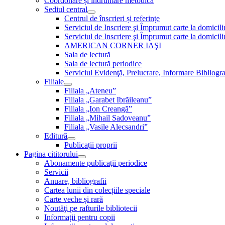
Coordonare și îndrumare metodică
Sediul central
Centrul de înscrieri și referințe
Serviciul de Inscriere şi Împrumut carte la domici
Serviciul de Inscriere şi Împrumut carte la domici
AMERICAN CORNER IAŞI
Sala de lectură
Sala de lectură periodice
Serviciul Evidenţă, Prelucrare, Informare Bibliogra
Filiale
Filiala „Ateneu”
Filiala „Garabet Ibrăileanu”
Filiala „Ion Creangă”
Filiala „Mihail Sadoveanu”
Filiala „Vasile Alecsandri”
Editură
Publicații proprii
Pagina cititorului
Abonamente publicaţii periodice
Servicii
Anuare, bibliografii
Cartea lunii din colecțiile speciale
Carte veche și rară
Noutăţi pe rafturile bibliotecii
Informații pentru copii