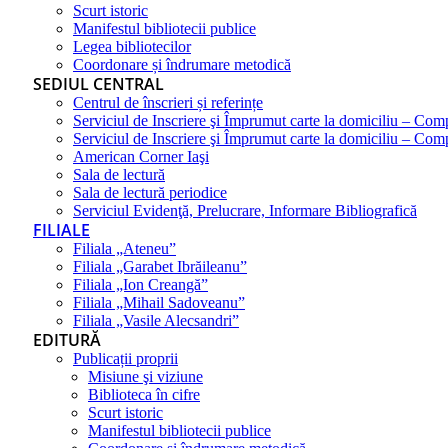
Scurt istoric
Manifestul bibliotecii publice
Legea bibliotecilor
Coordonare și îndrumare metodică
SEDIUL CENTRAL
Centrul de înscrieri și referințe
Serviciul de Inscriere şi Împrumut carte la domiciliu – Com
Serviciul de Inscriere şi Împrumut carte la domiciliu – Co
American Corner Iaşi
Sala de lectură
Sala de lectură periodice
Serviciul Evidenţă, Prelucrare, Informare Bibliografică
FILIALE
Filiala „Ateneu”
Filiala „Garabet Ibrăileanu”
Filiala „Ion Creangă”
Filiala „Mihail Sadoveanu”
Filiala „Vasile Alecsandri”
EDITURĂ
Publicații proprii
Misiune şi viziune
Biblioteca în cifre
Scurt istoric
Manifestul bibliotecii publice