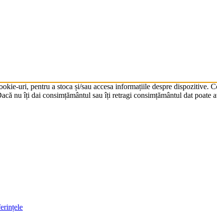
cookie-uri, pentru a stoca și/sau accesa informațiile despre dispozitive.
că nu îți dai consimțământul sau îți retragi consimțământul dat poate av
erințele