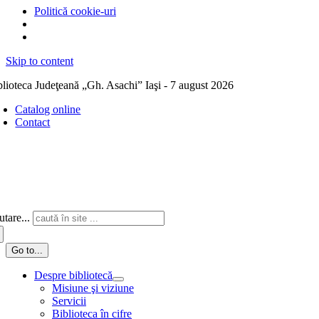
Politică cookie-uri
Skip to content
blioteca Judeţeană „Gh. Asachi” Iaşi - 7 august 2026
Catalog online
Contact
tare...
Go to...
Despre bibliotecă
Misiune şi viziune
Servicii
Biblioteca în cifre