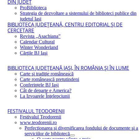
DIN JUDEŢ
ProBiblioteca
Strategia de dezvoltare a sistemului de biblioteci publice din
judeţul Iaşi
BIBLIOTECA JUDEŢEANĂ, CENTRU EDITORIAL ŞI DE
CERCETARE
Revista „Asachiana”
Calendar Cultural
Winter Wonderland
Cărţile BJ Iaşi
BIBLIOTECA JUDEŢEANĂ IAŞI, ÎN ROMÂNIA ŞI ÎN LUME
Carte şi tradiţie românească
Carte românească pretutindeni
Conferințele BJ Iași
Cât de departe e America?
La Izvoarele Înţelepciunii
FESTIVALUL TEODORENII
Festivalul Teodorenii
www.teodorenii.ro
Perfecţionarea şi diversificarea fondului de documente şi a
serviciilor de bibliotecă