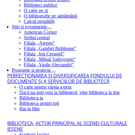
Biblioteci publice
O carte pe zi
O bibliografie pe săptămână
Calcul penalități
Ştiri şi evenimente
American Corner
Sediul central
Filiala „Ateneu”
Filiala „Garabet Ibrăileanu”
Filiala „Ion Creangă”
Filiala „Mihail Sadoveanu”
Filiala „Vasile Alecsandri”
Programe şi proiecte
PERFECŢIONAREA ŞI DIVERSIFICAREA FONDULUI DE
DOCUMENTE ŞI A SERVICIILOR DE BIBLIOTECĂ
O carte pentru vârsta a treia
Dacă nu poţi veni la bibliotecă, vine biblioteca la tine
Biblioteca ta
Biblioteca pentru toţi
Hai la film
BIBLIOTECA, ACTOR PRINCIPAL AL SCENEI CULTURALE
IEŞENE
Scriitorii Iaşului