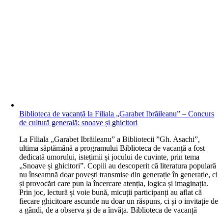
Biblioteca de vacanță la Filiala „Garabet Ibrăileanu” – Concurs
de cultură generală: snoave și ghicitori
L
a Filiala „Garabet Ibrăileanu” a Bibliotecii ”Gh. Asachi”,
ultima săptămână a programului Biblioteca de vacanță a fost
dedicată umorului, istețimii și jocului de cuvinte, prin tema
„Snoave și ghicitori”. Copiii au descoperit că literatura populară
nu înseamnă doar povești transmise din generație în generație, ci
și provocări care pun la încercare atenția, logica și imaginația.
Prin joc, lectură și voie bună, micuții participanți au aflat că
fiecare ghicitoare ascunde nu doar un răspuns, ci și o invitație de
a gândi, de a observa și de a învăța. Biblioteca de vacanță