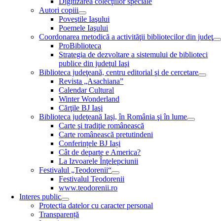
Digitizarea colecţiilor speciale
Autori copiii
Poveştile Iaşului
Poemele Iaşului
Coordonarea metodică a activităţii bibliotecilor din judeţ
ProBiblioteca
Strategia de dezvoltare a sistemului de biblioteci
publice din judeţul Iaşi
Biblioteca judeţeană, centru editorial şi de cercetare
Revista „Asachiana”
Calendar Cultural
Winter Wonderland
Cărţile BJ Iaşi
Biblioteca judeţeană Iaşi, în România şi în lume
Carte şi tradiţie românească
Carte românească pretutindeni
Conferințele BJ Iași
Cât de departe e America?
La Izvoarele Înţelepciunii
Festivalul „Teodorenii“
Festivalul Teodorenii
www.teodorenii.ro
Interes public
Protecția datelor cu caracter personal
Transparență