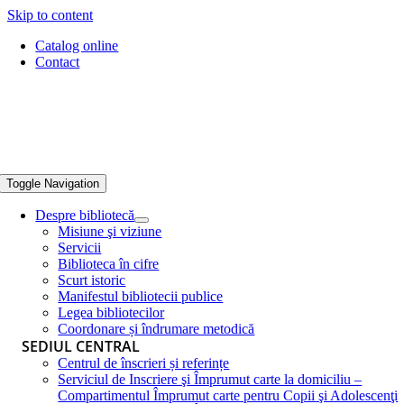
Skip to content
Catalog online
Contact
Toggle Navigation
Despre bibliotecă
Misiune şi viziune
Servicii
Biblioteca în cifre
Scurt istoric
Manifestul bibliotecii publice
Legea bibliotecilor
Coordonare și îndrumare metodică
SEDIUL CENTRAL
Centrul de înscrieri și referințe
Serviciul de Inscriere şi Împrumut carte la domiciliu –
Compartimentul Împrumut carte pentru Copii şi Adolescenţi