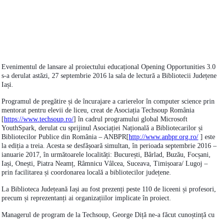
Evenimentul de lansare al proiectului educațional Opening Opportunities 3.0
s-a derulat astăzi, 27 septembrie 2016 la sala de lectură a Bibliotecii Județene
Iași.
Programul de pregătire și de încurajare a carierelor în computer science prin
mentorat pentru elevii de liceu, creat de Asociația Techsoup România
[
https://www.techsoup.ro/
] în cadrul programului global Microsoft
YouthSpark, derulat cu sprijinul Asociației Națională a Bibliotecarilor și
Bibliotecilor Publice din România – ANBPR[
http://www.anbpr.org.ro/
] este
la ediția a treia. Acesta se desfășoară simultan, în perioada septembrie 2016 –
ianuarie 2017, în următoarele localități: București, Bârlad, Buzău, Focșani,
Iași, Onești, Piatra Neamț, Râmnicu Vâlcea, Suceava, Timișoara/ Lugoj –
prin facilitarea și coordonarea locală a bibliotecilor județene.
La Biblioteca Județeană Iași au fost prezenți peste 110 de liceeni și profesori,
precum și reprezentanți ai organizațiilor implicate în proiect.
Managerul de program de la Techsoup, George Diță ne-a făcut cunoștință cu