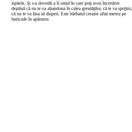
ispitele. Şi s-a dovedit a fi omul în care poţi avea încredere
deplină că nu te va abandona în calea greutăţilor, că te va sprijini
că nu te va lăsa să disperi. Este bărbatul creator aflat mereu pe
baricade în apărarea