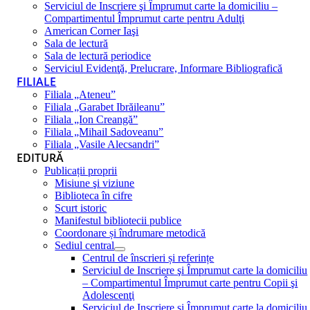
Serviciul de Inscriere şi Împrumut carte la domiciliu –
Compartimentul Împrumut carte pentru Adulţi
American Corner Iaşi
Sala de lectură
Sala de lectură periodice
Serviciul Evidenţă, Prelucrare, Informare Bibliografică
FILIALE
Filiala „Ateneu”
Filiala „Garabet Ibrăileanu”
Filiala „Ion Creangă”
Filiala „Mihail Sadoveanu”
Filiala „Vasile Alecsandri”
EDITURĂ
Publicații proprii
Misiune şi viziune
Biblioteca în cifre
Scurt istoric
Manifestul bibliotecii publice
Coordonare și îndrumare metodică
Sediul central
Centrul de înscrieri și referințe
Serviciul de Inscriere şi Împrumut carte la domiciliu
– Compartimentul Împrumut carte pentru Copii şi
Adolescenţi
Serviciul de Inscriere şi Împrumut carte la domiciliu