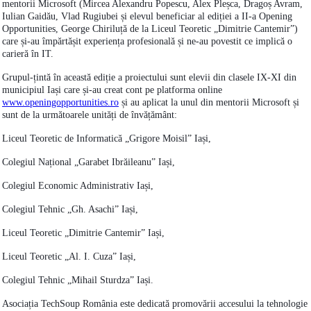
mentorii Microsoft (Mircea Alexandru Popescu, Alex Pleșca, Dragoș Avram,
Iulian Gaidău, Vlad Rugiubei și elevul beneficiar al ediției a II-a Opening
Opportunities, George Chiriluță de la Liceul Teoretic „Dimitrie Cantemir”)
care și-au împărtășit experiența profesională și ne-au povestit ce implică o
carieră în IT.
Grupul-țintă în această ediție a proiectului sunt elevii din clasele IX-XI din
municipiul Iași care și-au creat cont pe platforma online
www.openingopportunities.ro
și au aplicat la unul din mentorii Microsoft și
sunt de la următoarele unități de învățământ:
Liceul Teoretic de Informatică „Grigore Moisil” Iași,
Colegiul Național „Garabet Ibrăileanu” Iași,
Colegiul Economic Administrativ Iași,
Colegiul Tehnic „Gh. Asachi” Iași,
Liceul Teoretic „Dimitrie Cantemir” Iași,
Liceul Teoretic „Al. I. Cuza” Iași,
Colegiul Tehnic „Mihail Sturdza” Iași.
Asociația TechSoup România este dedicată promovării accesului la tehnologie