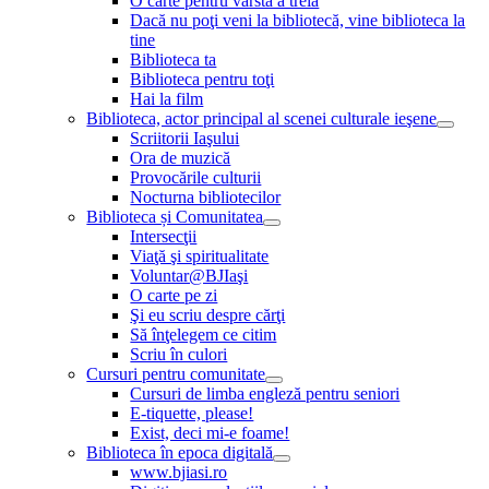
O carte pentru vârsta a treia
Dacă nu poţi veni la bibliotecă, vine biblioteca la
tine
Biblioteca ta
Biblioteca pentru toţi
Hai la film
Biblioteca, actor principal al scenei culturale ieşene
Scriitorii Iaşului
Ora de muzică
Provocările culturii
Nocturna bibliotecilor
Biblioteca și Comunitatea
Intersecţii
Viaţă şi spiritualitate
Voluntar@BJIaşi
O carte pe zi
Şi eu scriu despre cărţi
Să înţelegem ce citim
Scriu în culori
Cursuri pentru comunitate
Cursuri de limba engleză pentru seniori
E-tiquette, please!
Exist, deci mi-e foame!
Biblioteca în epoca digitală
www.bjiasi.ro