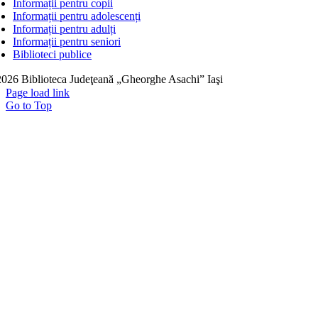
Informații pentru copii
Informații pentru adolescenți
Informații pentru adulți
Informații pentru seniori
Biblioteci publice
026 Biblioteca Judeţeană „Gheorghe Asachi” Iaşi
Page load link
Go to Top