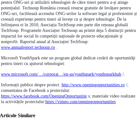
pentru ONG-uri și utilizării tehnologiei de către tineri pentru a-și atinge
potențialul. Techsoup România creează resurse gratuite de învățare pentru
ONG-uri, facilitează accesului ONG-urilor la software legal și profesionist și
creează experiențe pentru tineri să învețe cu și despre tehnologie. De la
înființarea ei în 2010, Asociația TechSoup este parte din rețeaua globală
TechSoup. Programele Asociației Techsoup au primit deja 5 distincții pentru
impactul lor social în competiții naționale de proiecte educaționale și
nonprofit. Raportul anual al Asociației TechSoup:
www.annualreport.techsoup.ro
.
Microsoft YouthSpark este un program global dedicat creării de oportunități
pentru tineri cu ajutorul tehnologiei:
www.microsoft.com/…/corporat…/en-us/youthspark/youthsparkhub
/.
Informații publice despre proiect:
http://www.openingopportunities.ro
/;
comunitatea de Facebook a proiectului:
https://www.facebook.com/OpeningOpportunitie
s; materiale video realizate
la activitățile proiectului:
https://vimeo.com/openingopportunities
Articole Similare