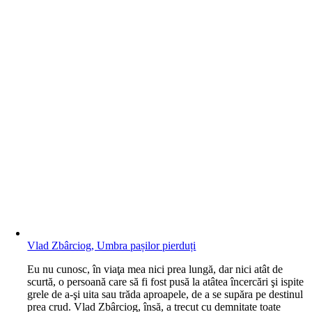
Vlad Zbârciog, Umbra pașilor pierduți
E
u nu cunosc, în viaţa mea nici prea lungă, dar nici atât de
scurtă, o persoană care să fi fost pusă la atâtea încercări şi ispite
grele de a-şi uita sau trăda aproapele, de a se supăra pe destinul
prea crud. Vlad Zbârciog, însă, a trecut cu demnitate toate