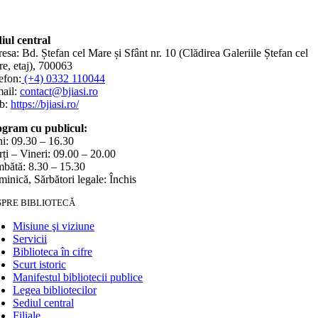
iul central
esa: Bd. Ștefan cel Mare și Sfânt nr. 10 (Clădirea Galeriile Ștefan cel
e, etaj), 700063
efon:
(+4) 0332 110044
ail:
contact@bjiasi.ro
b:
https://bjiasi.ro/
gram cu publicul:
i: 09.30 – 16.30
ți – Vineri: 09.00 – 20.00
bătă: 8.30 – 15.30
inică, Sărbători legale: Închis
SPRE BIBLIOTECĂ
Misiune şi viziune
Servicii
Biblioteca în cifre
Scurt istoric
Manifestul bibliotecii publice
Legea bibliotecilor
Sediul central
Filiale