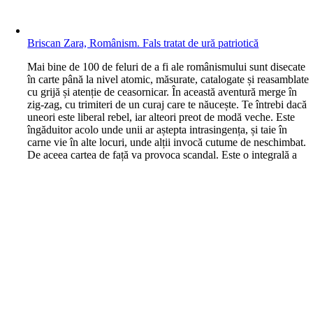
Briscan Zara, Românism. Fals tratat de ură patriotică
M
ai bine de 100 de feluri de a fi ale românismului sunt disecate
în carte până la nivel atomic, măsurate, catalogate și reasamblate
cu grijă și atenție de ceasornicar. În această aventură merge în
zig-zag, cu trimiteri de un curaj care te năucește. Te întrebi dacă
uneori este liberal rebel, iar alteori preot de modă veche. Este
îngăduitor acolo unde unii ar aștepta intrasingența, și taie în
carne vie în alte locuri, unde alții invocă cutume de neschimbat.
De aceea cartea de față va provoca scandal. Este o integrală a