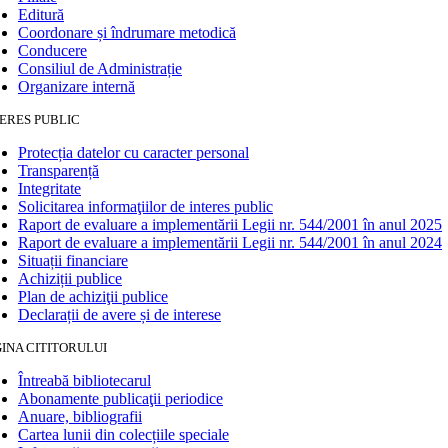
Editură
Coordonare și îndrumare metodică
Conducere
Consiliul de Administrație
Organizare internă
ERES PUBLIC
Protecția datelor cu caracter personal
Transparență
Integritate
Solicitarea informaţiilor de interes public
Raport de evaluare a implementării Legii nr. 544/2001 în anul 2025
Raport de evaluare a implementării Legii nr. 544/2001 în anul 2024
Situații financiare
Achiziții publice
Plan de achiziţii publice
Declarații de avere și de interese
INA CITITORULUI
Întreabă bibliotecarul
Abonamente publicaţii periodice
Anuare, bibliografii
Cartea lunii din colecțiile speciale