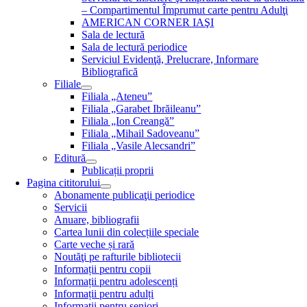
– Compartimentul Împrumut carte pentru Adulţi
AMERICAN CORNER IAŞI
Sala de lectură
Sala de lectură periodice
Serviciul Evidenţă, Prelucrare, Informare
Bibliografică
Filiale
Filiala „Ateneu”
Filiala „Garabet Ibrăileanu”
Filiala „Ion Creangă”
Filiala „Mihail Sadoveanu”
Filiala „Vasile Alecsandri”
Editură
Publicații proprii
Pagina cititorului
Abonamente publicaţii periodice
Servicii
Anuare, bibliografii
Cartea lunii din colecțiile speciale
Carte veche și rară
Noutăţi pe rafturile bibliotecii
Informații pentru copii
Informații pentru adolescenți
Informații pentru adulți
Informații pentru seniori