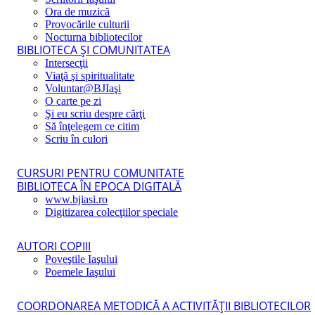
Ora de muzică
Provocările culturii
Nocturna bibliotecilor
BIBLIOTECA ŞI COMUNITATEA
Intersecţii
Viaţă şi spiritualitate
Voluntar@BJIaşi
O carte pe zi
Şi eu scriu despre cărţi
Să înţelegem ce citim
Scriu în culori
CURSURI PENTRU COMUNITATE
BIBLIOTECA ÎN EPOCA DIGITALĂ
www.bjiasi.ro
Digitizarea colecţiilor speciale
AUTORI COPIII
Poveştile Iaşului
Poemele Iaşului
COORDONAREA METODICĂ A ACTIVITĂŢII BIBLIOTECILOR