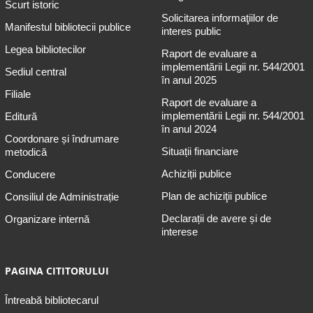
Scurt istoric
Solicitarea informaţiilor de
Manifestul bibliotecii publice
interes public
Legea bibliotecilor
Raport de evaluare a
implementării Legii nr. 544/2001
Sediul central
în anul 2025
Filiale
Raport de evaluare a
implementării Legii nr. 544/2001
Editură
în anul 2024
Coordonare și îndrumare
Situații financiare
metodică
Achiziții publice
Conducere
Plan de achiziţii publice
Consiliul de Administrație
Declarații de avere și de
Organizare internă
interese
PAGINA CITITORULUI
Întreabă bibliotecarul