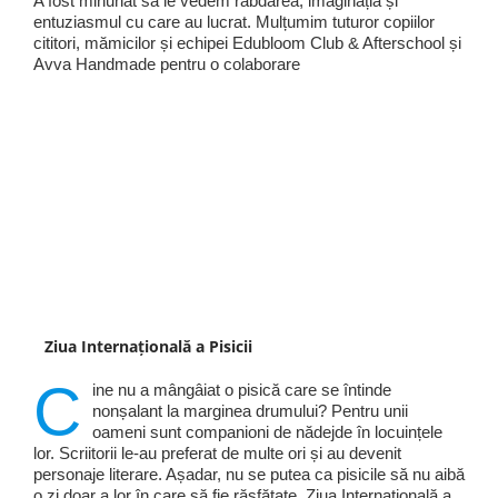
A fost minunat să le vedem răbdarea, imaginația și
entuziasmul cu care au lucrat. Mulțumim tuturor copiilor
cititori, mămicilor și echipei Edubloom Club & Afterschool și
Avva Handmade pentru o colaborare
Ziua Internațională a Pisicii
C
ine nu a mângâiat o pisică care se întinde
nonșalant la marginea drumului? Pentru unii
oameni sunt companioni de nădejde în locuințele
lor. Scriitorii le-au preferat de multe ori și au devenit
personaje literare. Așadar, nu se putea ca pisicile să nu aibă
o zi doar a lor în care să fie răsfățate. Ziua Internațională a