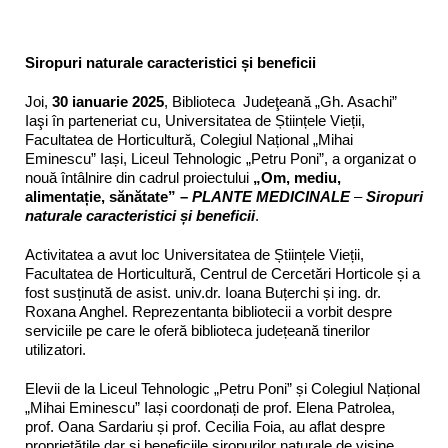
Siropuri naturale caracteristici și beneficii
Joi,
30 ianuarie 2025
, Biblioteca Judeţeană „Gh. Asachi”
Iaşi în parteneriat cu, Universitatea de Științele Vieții,
Facultatea de Horticultură, Colegiul Național „Mihai
Eminescu” Iași, Liceul Tehnologic „Petru Poni”, a organizat o
nouă întâlnire din cadrul proiectului
„Om, mediu,
alimentație, sănătate” –
PLANTE MEDICINALE
–
Siropuri
naturale caracteristici și beneficii
.
Activitatea a avut loc Universitatea de Științele Vieții,
Facultatea de Horticultură, Centrul de Cercetări Horticole și a
fost susținută de asist. univ.dr. Ioana Buțerchi și ing. dr.
Roxana Anghel. Reprezentanta bibliotecii a vorbit despre
serviciile pe care le oferă biblioteca județeană tinerilor
utilizatori.
Elevii de la Liceul Tehnologic „Petru Poni” și Colegiul Național
„Mihai Eminescu” Iași coordonați de prof. Elena Patrolea,
prof. Oana Sardariu și prof. Cecilia Foia, au aflat despre
proprietățile dar și beneficiile siropurilor naturale de vișine,