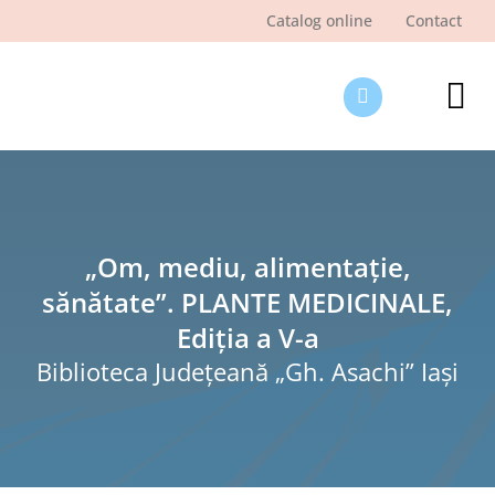
Skip
Catalog online
Contact
to
content
Tog
Nav
Des
Pagi
Şti
„Om, mediu, alimentație,
sănătate”. PLANTE MEDICINALE,
Pro
Ediția a V-a
Int
Biblioteca Judeţeană „Gh. Asachi” Iaşi