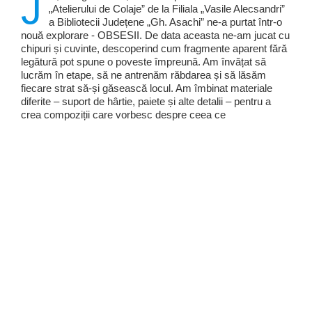
J
„Atelierului de Colaje” de la Filiala „Vasile Alecsandri”
a Bibliotecii Județene „Gh. Asachi” ne-a purtat într-o
nouă explorare - OBSESII. De data aceasta ne-am jucat cu
chipuri și cuvinte, descoperind cum fragmente aparent fără
legătură pot spune o poveste împreună. Am învățat să
lucrăm în etape, să ne antrenăm răbdarea și să lăsăm
fiecare strat să-și găsească locul. Am îmbinat materiale
diferite – suport de hârtie, paiete și alte detalii – pentru a
crea compoziții care vorbesc despre ceea ce