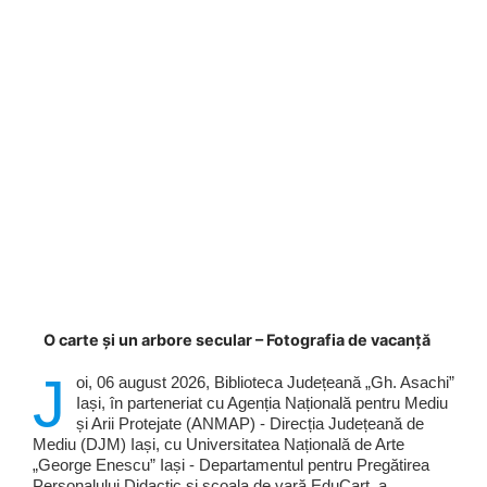
O carte și un arbore secular – Fotografia de vacanță
J
oi, 06 august 2026, Biblioteca Județeană „Gh. Asachi”
Iași, în parteneriat cu Agenția Națională pentru Mediu
și Arii Protejate (ANMAP) - Direcția Județeană de
Mediu (DJM) Iași, cu Universitatea Națională de Arte
„George Enescu” Iași - Departamentul pentru Pregătirea
Personalului Didactic și școala de vară EduCart, a