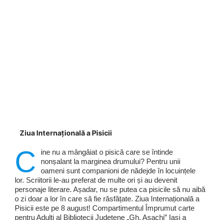
Ziua Internațională a Pisicii
C
ine nu a mângâiat o pisică care se întinde
nonșalant la marginea drumului? Pentru unii
oameni sunt companioni de nădejde în locuințele
lor. Scriitorii le-au preferat de multe ori și au devenit
personaje literare. Așadar, nu se putea ca pisicile să nu aibă
o zi doar a lor în care să fie răsfățate. Ziua Internațională a
Pisicii este pe 8 august! Compartimentul Împrumut carte
pentru Adulți al Bibliotecii Județene „Gh. Asachi” Iași a