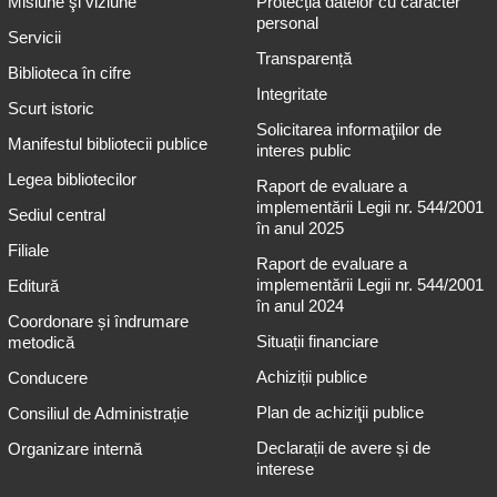
Misiune şi viziune
Protecția datelor cu caracter
personal
Servicii
Transparență
Biblioteca în cifre
Integritate
Scurt istoric
Solicitarea informaţiilor de
Manifestul bibliotecii publice
interes public
Legea bibliotecilor
Raport de evaluare a
implementării Legii nr. 544/2001
Sediul central
în anul 2025
Filiale
Raport de evaluare a
implementării Legii nr. 544/2001
Editură
în anul 2024
Coordonare și îndrumare
Situații financiare
metodică
Achiziții publice
Conducere
Plan de achiziţii publice
Consiliul de Administrație
Declarații de avere și de
Organizare internă
interese