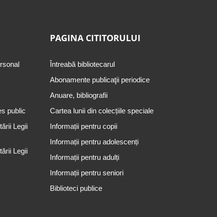
PAGINA CITITORULUI
ersonal
Întreabă bibliotecarul
Abonamente publicaţii periodice
Anuare, bibliografii
es public
Cartea lunii din colecțiile speciale
rii Legii
Informații pentru copii
Informații pentru adolescenți
rii Legii
Informații pentru adulți
Informații pentru seniori
Biblioteci publice