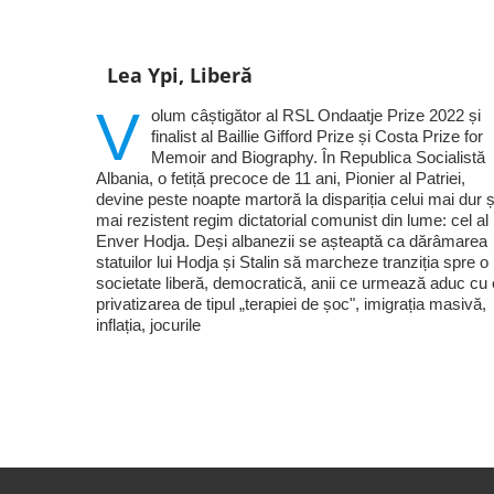
Lea Ypi, Liberă
V
olum câștigător al RSL Ondaatje Prize 2022 și
finalist al Baillie Gifford Prize și Costa Prize for
Memoir and Biography. În Republica Socialistă
Albania, o fetiță precoce de 11 ani, Pionier al Patriei,
devine peste noapte martoră la dispariția celui mai dur ș
mai rezistent regim dictatorial comunist din lume: cel al 
Enver Hodja. Deși albanezii se așteaptă ca dărâmarea
statuilor lui Hodja și Stalin să marcheze tranziția spre o
societate liberă, democratică, anii ce urmează aduc cu 
privatizarea de tipul „terapiei de șoc", imigrația masivă,
inflația, jocurile