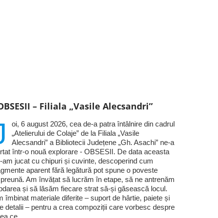
OBSESII – Filiala „Vasile Alecsandri”
J
oi, 6 august 2026, cea de-a patra întâlnire din cadrul
„Atelierului de Colaje” de la Filiala „Vasile
Alecsandri” a Bibliotecii Județene „Gh. Asachi” ne-a
rtat într-o nouă explorare - OBSESII. De data aceasta
-am jucat cu chipuri și cuvinte, descoperind cum
agmente aparent fără legătură pot spune o poveste
preună. Am învățat să lucrăm în etape, să ne antrenăm
bdarea și să lăsăm fiecare strat să-și găsească locul.
 îmbinat materiale diferite – suport de hârtie, paiete și
te detalii – pentru a crea compoziții care vorbesc despre
ea ce