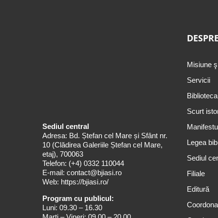
DESPRE
Misiune ş
Servicii
Biblioteca
Scurt isto
Sediul central
Manifestul
Adresa: Bd. Ștefan cel Mare și Sfânt nr.
Legea bibl
10 (Clădirea Galeriile Ștefan cel Mare,
etaj), 700063
Sediul cen
Telefon:
(+4) 0332 110044
E-mail:
contact@bjiasi.ro
Filiale
Web:
https://bjiasi.ro/
Editură
Program cu publicul:
Coordona
Luni: 09.30 – 16.30
Marți – Vineri: 09.00 – 20.00