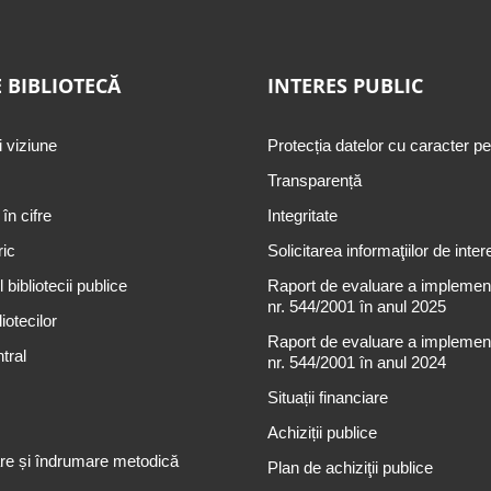
 BIBLIOTECĂ
INTERES PUBLIC
i viziune
Protecția datelor cu caracter p
Transparență
 în cifre
Integritate
ric
Solicitarea informaţiilor de inter
 bibliotecii publice
Raport de evaluare a implementă
nr. 544/2001 în anul 2025
iotecilor
Raport de evaluare a implementă
tral
nr. 544/2001 în anul 2024
Situații financiare
Achiziții publice
re și îndrumare metodică
Plan de achiziţii publice