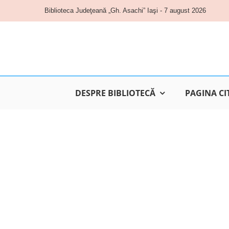
Skip
Biblioteca Judeţeană „Gh. Asachi” Iaşi - 7 august 2026
to
content
DESPRE BIBLIOTECĂ
PAGINA CI