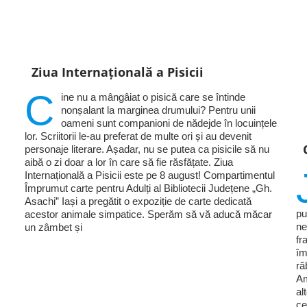
Ziua Internațională a Pisicii
C
ine nu a mângâiat o pisică care se întinde
nonșalant la marginea drumului? Pentru unii
oameni sunt companioni de nădejde în locuințele
lor. Scriitorii le-au preferat de multe ori și au devenit
personaje literare. Așadar, nu se putea ca pisicile să nu
aibă o zi doar a lor în care să fie răsfățate. Ziua
Internațională a Pisicii este pe 8 august! Compartimentul
Împrumut carte pentru Adulți al Bibliotecii Județene „Gh.
Asachi” Iași a pregătit o expoziție de carte dedicată
pu
acestor animale simpatice. Sperăm să vă aducă măcar
ne
un zâmbet și
fr
îm
ră
Am
al
ce