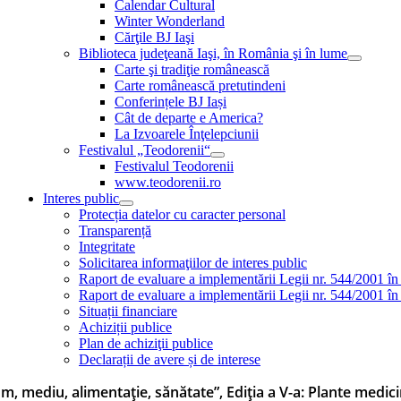
Calendar Cultural
Winter Wonderland
Cărţile BJ Iaşi
Biblioteca judeţeană Iaşi, în România şi în lume
Carte şi tradiţie românească
Carte românească pretutindeni
Conferințele BJ Iași
Cât de departe e America?
La Izvoarele Înţelepciunii
Festivalul „Teodorenii“
Festivalul Teodorenii
www.teodorenii.ro
Interes public
Protecția datelor cu caracter personal
Transparență
Integritate
Solicitarea informaţiilor de interes public
Raport de evaluare a implementării Legii nr. 544/2001 în
Raport de evaluare a implementării Legii nr. 544/2001 în
Situații financiare
Achiziții publice
Plan de achiziţii publice
Declarații de avere și de interese
m, mediu, alimentație, sănătate”, Ediția a V-a: Plante medici