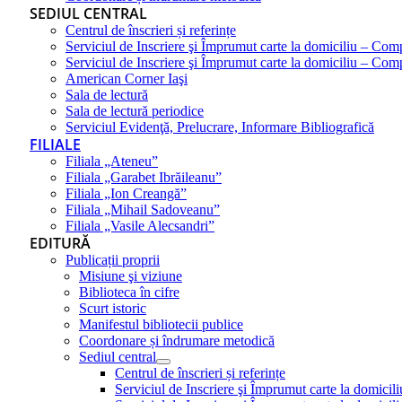
SEDIUL CENTRAL
Centrul de înscrieri și referințe
Serviciul de Inscriere şi Împrumut carte la domiciliu – Com
Serviciul de Inscriere şi Împrumut carte la domiciliu – Co
American Corner Iaşi
Sala de lectură
Sala de lectură periodice
Serviciul Evidenţă, Prelucrare, Informare Bibliografică
FILIALE
Filiala „Ateneu”
Filiala „Garabet Ibrăileanu”
Filiala „Ion Creangă”
Filiala „Mihail Sadoveanu”
Filiala „Vasile Alecsandri”
EDITURĂ
Publicații proprii
Misiune şi viziune
Biblioteca în cifre
Scurt istoric
Manifestul bibliotecii publice
Coordonare și îndrumare metodică
Sediul central
Centrul de înscrieri și referințe
Serviciul de Inscriere şi Împrumut carte la domici