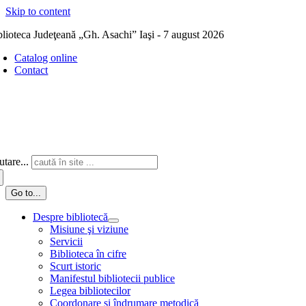
Skip to content
blioteca Judeţeană „Gh. Asachi” Iaşi - 7 august 2026
Catalog online
Contact
tare...
Go to...
Despre bibliotecă
Misiune şi viziune
Servicii
Biblioteca în cifre
Scurt istoric
Manifestul bibliotecii publice
Legea bibliotecilor
Coordonare și îndrumare metodică