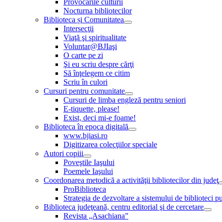
Provocările culturii
Nocturna bibliotecilor
Biblioteca și Comunitatea
Intersecţii
Viaţă şi spiritualitate
Voluntar@BJIaşi
O carte pe zi
Şi eu scriu despre cărţi
Să înţelegem ce citim
Scriu în culori
Cursuri pentru comunitate
Cursuri de limba engleză pentru seniori
E-tiquette, please!
Exist, deci mi-e foame!
Biblioteca în epoca digitală
www.bjiasi.ro
Digitizarea colecţiilor speciale
Autori copiii
Poveştile Iaşului
Poemele Iaşului
Coordonarea metodică a activităţii bibliotecilor din judeţ
ProBiblioteca
Strategia de dezvoltare a sistemului de biblioteci pu
Biblioteca judeţeană, centru editorial şi de cercetare
Revista „Asachiana”