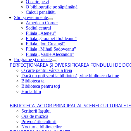
O carte pe zi
O bibliografie pe săptămână
Calcul penalități
Ştiri şi evenimente
American Corner
Sediul central
Filiala „Ateneu”
Filiala „Garabet Ibrăileanu”
Filiala „Ion Creangă”
Filiala „Mihail Sadoveanu”
Filiala „Vasile Alecsandri”
Programe şi proiecte
PERFECŢIONAREA ŞI DIVERSIFICAREA FONDULUI DE DOC
O carte pentru vârsta a treia
Dacă nu poţi veni la bibliotecă, vine biblioteca la tine
Biblioteca ta
Biblioteca pentru toţi
Hai la film
BIBLIOTECA, ACTOR PRINCIPAL AL SCENEI CULTURALE I
Scriitorii Iaşului
Ora de muzică
Provocările culturii
Nocturna bibliotecilor