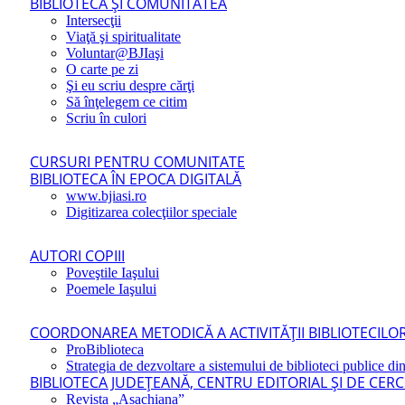
BIBLIOTECA ŞI COMUNITATEA
Intersecţii
Viaţă şi spiritualitate
Voluntar@BJIaşi
O carte pe zi
Şi eu scriu despre cărţi
Să înţelegem ce citim
Scriu în culori
CURSURI PENTRU COMUNITATE
BIBLIOTECA ÎN EPOCA DIGITALĂ
www.bjiasi.ro
Digitizarea colecţiilor speciale
AUTORI COPIII
Poveştile Iaşului
Poemele Iaşului
COORDONAREA METODICĂ A ACTIVITĂŢII BIBLIOTECILOR
ProBiblioteca
Strategia de dezvoltare a sistemului de biblioteci publice din
BIBLIOTECA JUDEŢEANĂ, CENTRU EDITORIAL ŞI DE CER
Revista „Asachiana”