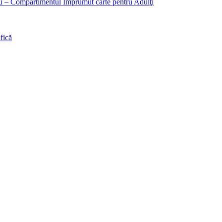
liu – Compartimentul Împrumut carte pentru Adulţi
fică