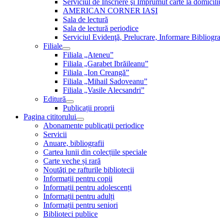
Serviciul de Inscriere şi Împrumut carte la domici
AMERICAN CORNER IAŞI
Sala de lectură
Sala de lectură periodice
Serviciul Evidenţă, Prelucrare, Informare Bibliogra
Filiale
Filiala „Ateneu”
Filiala „Garabet Ibrăileanu”
Filiala „Ion Creangă”
Filiala „Mihail Sadoveanu”
Filiala „Vasile Alecsandri”
Editură
Publicații proprii
Pagina cititorului
Abonamente publicaţii periodice
Servicii
Anuare, bibliografii
Cartea lunii din colecțiile speciale
Carte veche și rară
Noutăţi pe rafturile bibliotecii
Informații pentru copii
Informații pentru adolescenți
Informații pentru adulți
Informații pentru seniori
Biblioteci publice