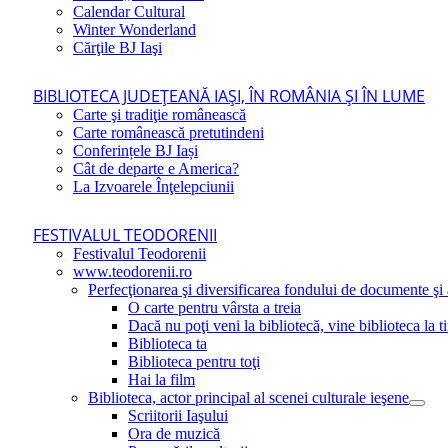
Calendar Cultural
Winter Wonderland
Cărţile BJ Iaşi
BIBLIOTECA JUDEŢEANĂ IAŞI, ÎN ROMÂNIA ŞI ÎN LUME
Carte şi tradiţie românească
Carte românească pretutindeni
Conferințele BJ Iași
Cât de departe e America?
La Izvoarele Înţelepciunii
FESTIVALUL TEODORENII
Festivalul Teodorenii
www.teodorenii.ro
Perfecţionarea şi diversificarea fondului de documente şi a
O carte pentru vârsta a treia
Dacă nu poţi veni la bibliotecă, vine biblioteca la t
Biblioteca ta
Biblioteca pentru toţi
Hai la film
Biblioteca, actor principal al scenei culturale ieşene
Scriitorii Iaşului
Ora de muzică