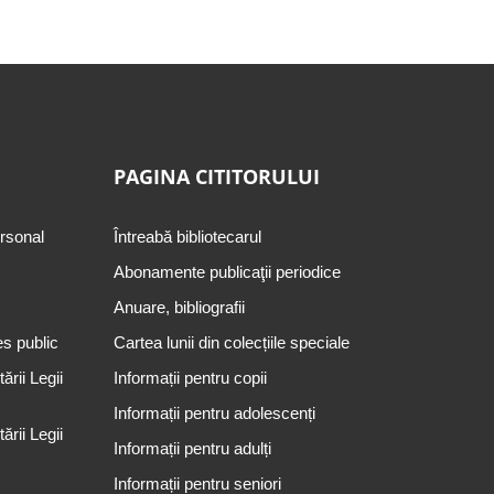
PAGINA CITITORULUI
ersonal
Întreabă bibliotecarul
Abonamente publicaţii periodice
Anuare, bibliografii
es public
Cartea lunii din colecțiile speciale
rii Legii
Informații pentru copii
Informații pentru adolescenți
rii Legii
Informații pentru adulți
Informații pentru seniori