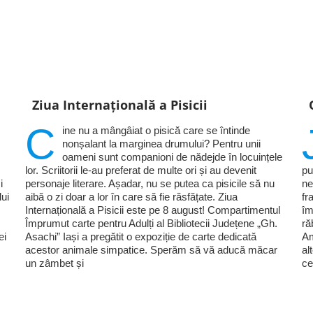
Ziua Internațională a Pisicii
C
ine nu a mângâiat o pisică care se întinde
nonșalant la marginea drumului? Pentru unii
oameni sunt companioni de nădejde în locuințele
lor. Scriitorii le-au preferat de multe ori și au devenit
pu
i
personaje literare. Așadar, nu se putea ca pisicile să nu
ne
lui
aibă o zi doar a lor în care să fie răsfățate. Ziua
fr
Internațională a Pisicii este pe 8 august! Compartimentul
îm
Împrumut carte pentru Adulți al Bibliotecii Județene „Gh.
ră
ei
Asachi” Iași a pregătit o expoziție de carte dedicată
Am
acestor animale simpatice. Sperăm să vă aducă măcar
al
un zâmbet și
ce