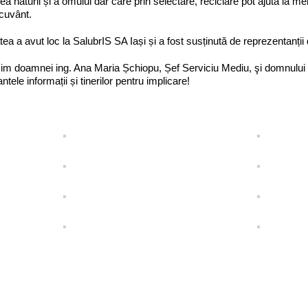
ea naturii și a omului dar care prin selectare, reciclare pot ajuta la men
 cuvânt.
atea a avut loc la SalubrIS SA Iași și a fost susținută de reprezentanții 
m doamnei ing. Ana Maria Șchiopu, Șef Serviciu Mediu, şi domnului 
ntele informații și tinerilor pentru implicare!