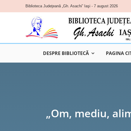
Skip
Biblioteca Judeţeană „Gh. Asachi” Iaşi - 7 august 2026
to
content
DESPRE BIBLIOTECĂ
PAGINA CI
„Om, mediu, alim