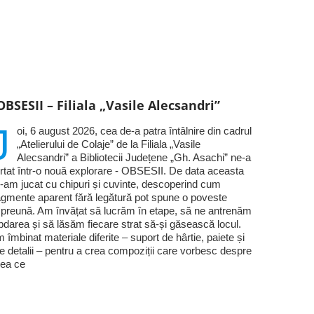
OBSESII – Filiala „Vasile Alecsandri”
J
oi, 6 august 2026, cea de-a patra întâlnire din cadrul
„Atelierului de Colaje” de la Filiala „Vasile
Alecsandri” a Bibliotecii Județene „Gh. Asachi” ne-a
rtat într-o nouă explorare - OBSESII. De data aceasta
-am jucat cu chipuri și cuvinte, descoperind cum
agmente aparent fără legătură pot spune o poveste
preună. Am învățat să lucrăm în etape, să ne antrenăm
bdarea și să lăsăm fiecare strat să-și găsească locul.
 îmbinat materiale diferite – suport de hârtie, paiete și
te detalii – pentru a crea compoziții care vorbesc despre
ea ce