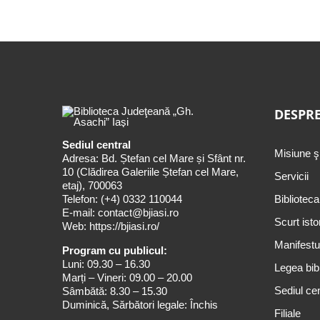
DESPRE
Sediul central
Misiune ş
Adresa: Bd. Ștefan cel Mare și Sfânt nr.
10 (Clădirea Galeriile Ștefan cel Mare,
Servicii
etaj), 700063
Telefon:
(+4) 0332 110044
Biblioteca
E-mail:
contact@bjiasi.ro
Scurt isto
Web:
https://bjiasi.ro/
Manifestul
Program cu publicul:
Luni: 09.30 – 16.30
Legea bibl
Marți – Vineri: 09.00 – 20.00
Sediul cen
Sâmbătă: 8.30 – 15.30
Duminică, Sărbători legale: Închis
Filiale