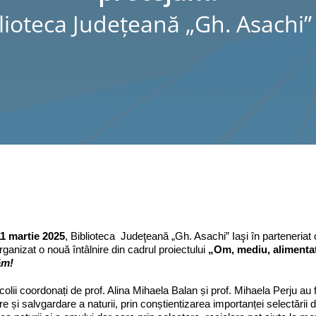
lioteca Judeţeană „Gh. Asachi” 
11 martie 2025
, Biblioteca Judeţeană „Gh. Asachi” Iaşi în parteneriat
organizat o nouă întâlnire din cadrul proiectului
„Om, mediu, alimentaț
ăm!
școlii coordonați de prof. Alina Mihaela Balan și prof. Mihaela Perju a
re și salvgardare a naturii, prin conștientizarea importanței selectării 