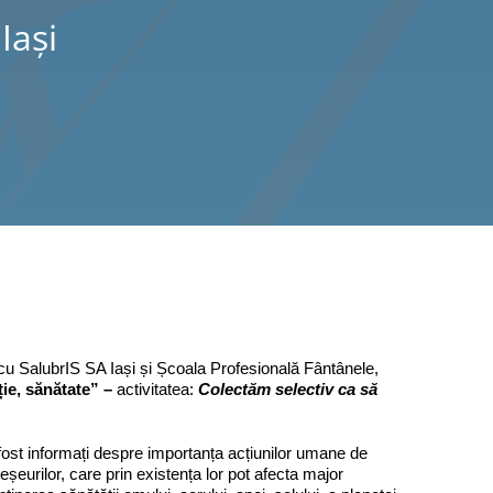
Iaşi
 cu SalubrIS SA Iași și Școala Profesională Fântânele,
ie, sănătate” –
activitatea:
Colectăm selectiv ca să
u fost informați despre importanța acțiunilor umane de
deșeurilor, care prin existența lor pot afecta major