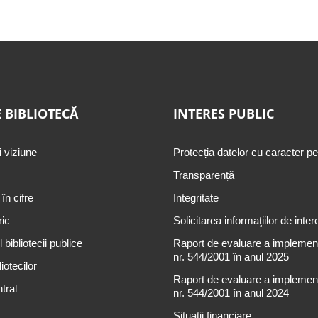
 BIBLIOTECĂ
INTERES PUBLIC
i viziune
Protecția datelor cu caracter p
Transparență
 în cifre
Integritate
ric
Solicitarea informaţiilor de inter
 bibliotecii publice
Raport de evaluare a implementă
nr. 544/2001 în anul 2025
iotecilor
Raport de evaluare a implementă
tral
nr. 544/2001 în anul 2024
Situații financiare