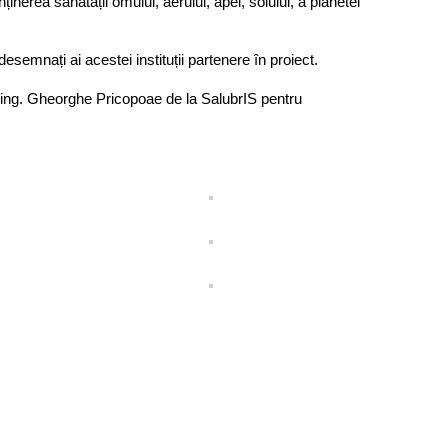
ținerea sănătății omului, aerului, apei, solului, a planetei
desemnați ai acestei instituții partenere în proiect.
ing. Gheorghe Pricopoae de la SalubrIS pentru