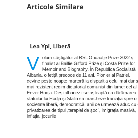
Articole Similare
Lea Ypi, Liberă
V
olum câștigător al RSL Ondaatje Prize 2022 și
finalist al Baillie Gifford Prize și Costa Prize for
Memoir and Biography. În Republica Socialistă
Albania, o fetiță precoce de 11 ani, Pionier al Patriei,
devine peste noapte martoră la dispariția celui mai dur ș
mai rezistent regim dictatorial comunist din lume: cel al 
Enver Hodja. Deși albanezii se așteaptă ca dărâmarea
statuilor lui Hodja și Stalin să marcheze tranziția spre o
societate liberă, democratică, anii ce urmează aduc cu 
privatizarea de tipul „terapiei de șoc", imigrația masivă,
inflația, jocurile