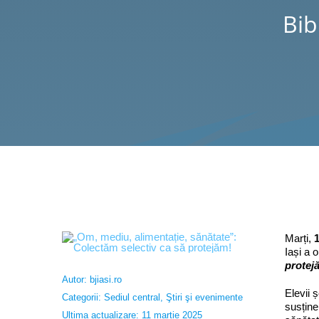
Bib
Marți,
Iași a 
protej
Autor:
bjiasi.ro
Elevii 
Categorii:
Sediul central
,
Ştiri şi evenimente
susține
Ultima actualizare: 11 martie 2025