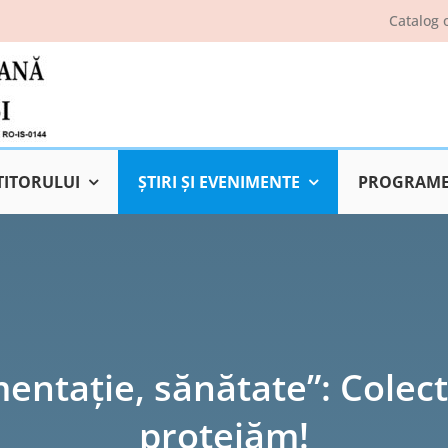
Catalog 
TITORULUI
ŞTIRI ŞI EVENIMENTE
PROGRAME 
entație, sănătate”: Colect
protejăm!