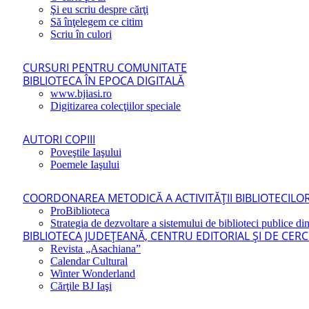
Şi eu scriu despre cărţi
Să înţelegem ce citim
Scriu în culori
CURSURI PENTRU COMUNITATE
BIBLIOTECA ÎN EPOCA DIGITALĂ
www.bjiasi.ro
Digitizarea colecţiilor speciale
AUTORI COPIII
Poveştile Iaşului
Poemele Iaşului
COORDONAREA METODICĂ A ACTIVITĂŢII BIBLIOTECILOR
ProBiblioteca
Strategia de dezvoltare a sistemului de biblioteci publice din
BIBLIOTECA JUDEŢEANĂ, CENTRU EDITORIAL ŞI DE CER
Revista „Asachiana”
Calendar Cultural
Winter Wonderland
Cărţile BJ Iaşi