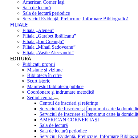
American Corner Iaşi
Sala de lectură
Sala de lectură periodice
Serviciul Evidenţă, Prelucrare, Informare Bibliografică
FILIALE
Filiala „Ateneu”
Filiala „Garabet Ibrăileanu”
Filiala „Ion Creangă”
Filiala „Mihail Sadoveanu”
Filiala „Vasile Alecsandri”
EDITURĂ
Publicații proprii
Misiune şi viziune
Biblioteca în cifre
Scurt istoric
Manifestul bibliotecii publice
Coordonare și îndrumare metodică
Sediul central
Centrul de înscrieri și referințe
Serviciul de Inscriere şi Împrumut carte la domici
Serviciul de Inscriere şi Împrumut carte la domici
AMERICAN CORNER IAŞI
Sala de lectură
Sala de lectură periodice
Serviciul Evidenţă, Prelucrare, Informare Bibliogra