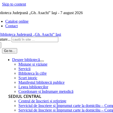
Skip to content
blioteca Judeţeană „Gh. Asachi” Iaşi - 7 august 2026
Catalog online
Contact
tare...
Go to...
Despre bibliotecă
Misiune şi viziune
Servicii
Biblioteca în cifre
Scurt istoric
Manifestul bibliotecii publice
Legea bibliotecilor
Coordonare și îndrumare metodică
SEDIUL CENTRAL
Centrul de înscrieri și referințe
Serviciul de Inscriere şi Împrumut carte la domiciliu – Com
Serviciul de Inscriere şi Împrumut carte la domiciliu – Co