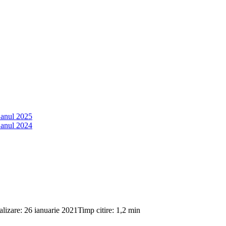
 anul 2025
 anul 2024
alizare: 26 ianuarie 2021
Timp citire: 1,2 min