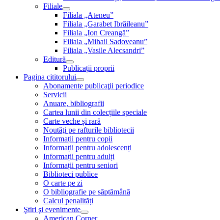
Filiale
Filiala „Ateneu”
Filiala „Garabet Ibrăileanu”
Filiala „Ion Creangă”
Filiala „Mihail Sadoveanu”
Filiala „Vasile Alecsandri”
Editură
Publicații proprii
Pagina cititorului
Abonamente publicaţii periodice
Servicii
Anuare, bibliografii
Cartea lunii din colecțiile speciale
Carte veche și rară
Noutăţi pe rafturile bibliotecii
Informații pentru copii
Informații pentru adolescenți
Informații pentru adulți
Informații pentru seniori
Biblioteci publice
O carte pe zi
O bibliografie pe săptămână
Calcul penalități
Ştiri şi evenimente
American Corner