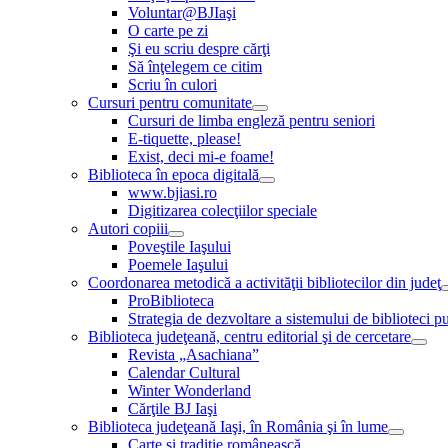
Voluntar@BJIaşi
O carte pe zi
Şi eu scriu despre cărţi
Să înţelegem ce citim
Scriu în culori
Cursuri pentru comunitate
Cursuri de limba engleză pentru seniori
E-tiquette, please!
Exist, deci mi-e foame!
Biblioteca în epoca digitală
www.bjiasi.ro
Digitizarea colecţiilor speciale
Autori copiii
Poveştile Iaşului
Poemele Iaşului
Coordonarea metodică a activităţii bibliotecilor din judeţ
ProBiblioteca
Strategia de dezvoltare a sistemului de biblioteci pu
Biblioteca judeţeană, centru editorial şi de cercetare
Revista „Asachiana”
Calendar Cultural
Winter Wonderland
Cărţile BJ Iaşi
Biblioteca judeţeană Iaşi, în România şi în lume
Carte şi tradiţie românească