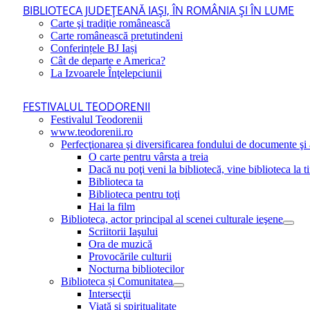
BIBLIOTECA JUDEŢEANĂ IAŞI, ÎN ROMÂNIA ŞI ÎN LUME
Carte şi tradiţie românească
Carte românească pretutindeni
Conferințele BJ Iași
Cât de departe e America?
La Izvoarele Înţelepciunii
FESTIVALUL TEODORENII
Festivalul Teodorenii
www.teodorenii.ro
Perfecţionarea şi diversificarea fondului de documente şi a
O carte pentru vârsta a treia
Dacă nu poţi veni la bibliotecă, vine biblioteca la t
Biblioteca ta
Biblioteca pentru toţi
Hai la film
Biblioteca, actor principal al scenei culturale ieşene
Scriitorii Iaşului
Ora de muzică
Provocările culturii
Nocturna bibliotecilor
Biblioteca și Comunitatea
Intersecţii
Viaţă şi spiritualitate