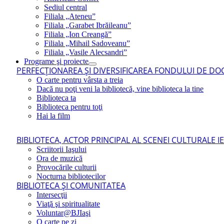
Sediul central
Filiala „Ateneu”
Filiala „Garabet Ibrăileanu”
Filiala „Ion Creangă”
Filiala „Mihail Sadoveanu”
Filiala „Vasile Alecsandri”
Programe şi proiecte
PERFECŢIONAREA ŞI DIVERSIFICAREA FONDULUI DE DOC
O carte pentru vârsta a treia
Dacă nu poţi veni la bibliotecă, vine biblioteca la tine
Biblioteca ta
Biblioteca pentru toţi
Hai la film
BIBLIOTECA, ACTOR PRINCIPAL AL SCENEI CULTURALE I
Scriitorii Iaşului
Ora de muzică
Provocările culturii
Nocturna bibliotecilor
BIBLIOTECA ŞI COMUNITATEA
Intersecţii
Viaţă şi spiritualitate
Voluntar@BJIaşi
O carte pe zi