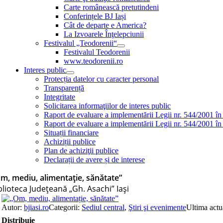
Carte românească pretutindeni
Conferințele BJ Iași
Cât de departe e America?
La Izvoarele Înţelepciunii
Festivalul „Teodorenii“
Festivalul Teodorenii
www.teodorenii.ro
Interes public
Protecția datelor cu caracter personal
Transparență
Integritate
Solicitarea informaţiilor de interes public
Raport de evaluare a implementării Legii nr. 544/2001 în
Raport de evaluare a implementării Legii nr. 544/2001 în
Situații financiare
Achiziții publice
Plan de achiziţii publice
Declarații de avere și de interese
m, mediu, alimentație, sănătate”
blioteca Judeţeană „Gh. Asachi” Iaşi
Autor:
bjiasi.ro
Categorii:
Sediul central
,
Ştiri şi evenimente
Ultima actu
Distribuie