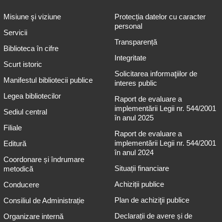
Misiune şi viziune
Protecția datelor cu caracter
personal
Servicii
Transparență
Biblioteca în cifre
Integritate
Scurt istoric
Solicitarea informaţiilor de
Manifestul bibliotecii publice
interes public
Legea bibliotecilor
Raport de evaluare a
implementării Legii nr. 544/2001
Sediul central
în anul 2025
Filiale
Raport de evaluare a
implementării Legii nr. 544/2001
Editură
în anul 2024
Coordonare și îndrumare
Situații financiare
metodică
Achiziții publice
Conducere
Plan de achiziţii publice
Consiliul de Administrație
Declarații de avere și de
Organizare internă