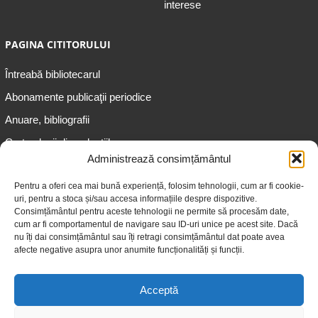
interese
PAGINA CITITORULUI
Întreabă bibliotecarul
Abonamente publicaţii periodice
Anuare, bibliografii
Cartea lunii din colecțiile
speciale
Administrează consimțământul
Informații pentru copii
Pentru a oferi cea mai bună experiență, folosim tehnologii, cum ar fi cookie-
uri, pentru a stoca și/sau accesa informațiile despre dispozitive.
Informații pentru adolescenți
Consimțământul pentru aceste tehnologii ne permite să procesăm date,
Informații pentru adulți
cum ar fi comportamentul de navigare sau ID-uri unice pe acest site. Dacă
nu îți dai consimțământul sau îți retragi consimțământul dat poate avea
Informații pentru seniori
afecte negative asupra unor anumite funcționalități și funcții.
Biblioteci publice
Acceptă