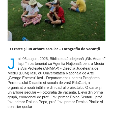
O carte și un arbore secular – Fotografia de vacanță
J
oi, 06 august 2026, Biblioteca Județeană „Gh. Asachi”
Iași, în parteneriat cu Agenția Națională pentru Mediu
și Arii Protejate (ANMAP) - Direcția Județeană de
Mediu (DJM) Iași, cu Universitatea Națională de Arte
„George Enescu” Iași - Departamentul pentru Pregătirea
Personalului Didactic și școala de vară EduCart, a
organizat o nouă întâlnire din cadrul proiectului: O carte și
un arbore secular – Fotografia de vacanță. Elevii din prima
grupă, coordonați de prof . înv. primar Doina Scutaru, prof .
înv. primar Raluca Popa, prof. înv. primar Denisa Pintilie și
consilier școlar