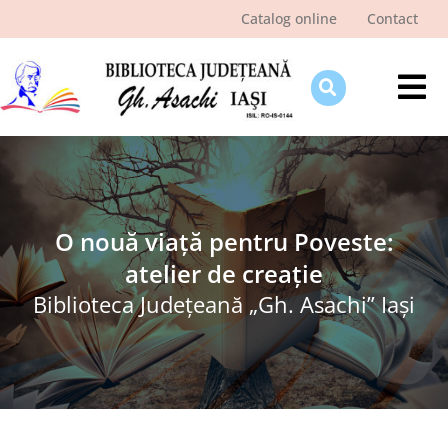
Skip
Catalog online
Contact
to
content
Tog
Nav
Despre bibliotecă
Pagina cititorului
Ştiri şi evenimente
O nouă viață pentru Poveste:
atelier de creație
Programe şi proiecte
Biblioteca Judeţeană „Gh. Asachi” Iaşi
Interes public