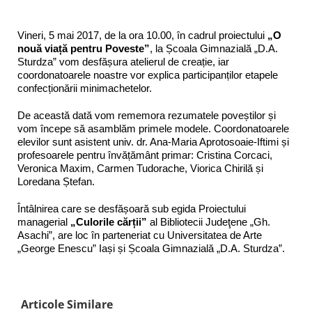
Vineri, 5 mai 2017, de la ora 10.00, în cadrul proiectului
„O
nouă viață pentru Poveste”
, la Școala Gimnazială „D.A.
Sturdza” vom desfășura atelierul de creație, iar
coordonatoarele noastre vor explica participanților etapele
confecționării minimachetelor.
De această dată vom rememora rezumatele poveștilor și
vom începe să asamblăm primele modele. Coordonatoarele
elevilor sunt asistent univ. dr. Ana-Maria Aprotosoaie-Iftimi și
profesoarele pentru învățământ primar: Cristina Corcaci,
Veronica Maxim, Carmen Tudorache, Viorica Chirilă și
Loredana Ștefan.
Întâlnirea care se desfășoară sub egida Proiectului
managerial
„Culorile cărții”
al Bibliotecii Judeţene „Gh.
Asachi”, are loc în parteneriat cu Universitatea de Arte
„George Enescu” Iași și Școala Gimnazială „D.A. Sturdza”.
Articole Similare