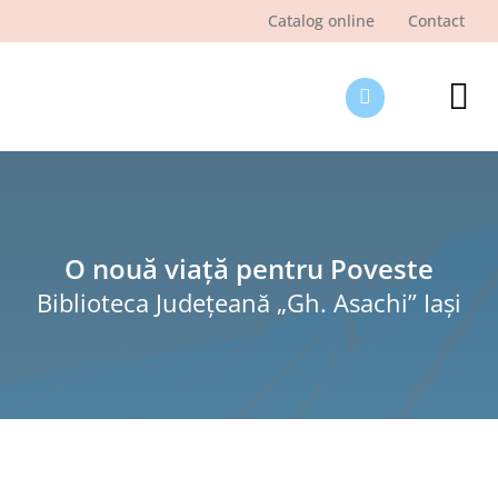
Skip
Catalog online
Contact
to
content
Tog
Nav
Des
Pagi
Şti
O nouă viață pentru Poveste
Biblioteca Judeţeană „Gh. Asachi” Iaşi
Pro
Int