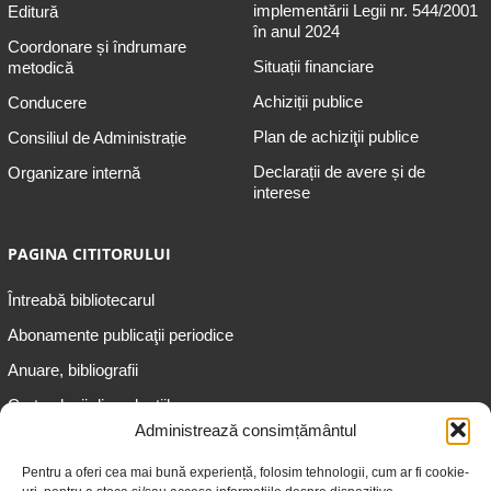
implementării Legii nr. 544/2001
Editură
în anul 2024
Coordonare și îndrumare
Situații financiare
metodică
Achiziții publice
Conducere
Plan de achiziţii publice
Consiliul de Administrație
Declarații de avere și de
Organizare internă
interese
PAGINA CITITORULUI
Întreabă bibliotecarul
Abonamente publicaţii periodice
Anuare, bibliografii
Cartea lunii din colecțiile
speciale
Administrează consimțământul
Informații pentru copii
Pentru a oferi cea mai bună experiență, folosim tehnologii, cum ar fi cookie-