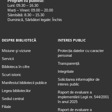
Program cu publicul:
Luni: 09.30 – 16.30
Marți – Vineri: 09.00 – 20.00
Sâmbătă: 8.30 – 15.30
Duminică, Sărbători legale: Închis
DESPRE BIBLIOTECĂ
INTERES PUBLIC
Misiune şi viziune
Protecția datelor cu caracter
personal
Servicii
Transparență
Biblioteca în cifre
Integritate
Scurt istoric
Solicitarea informaţiilor de
Manifestul bibliotecii publice
interes public
Legea bibliotecilor
Raport de evaluare a
implementării Legii nr. 544/2001
Sediul central
în anul 2025
Filiale
Raport de evaluare a