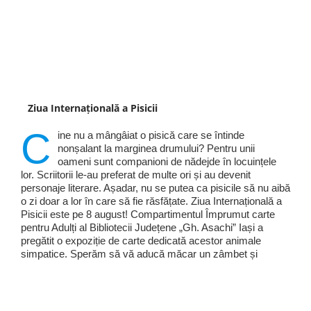
Ziua Internațională a Pisicii
C
ine nu a mângâiat o pisică care se întinde
nonșalant la marginea drumului? Pentru unii
oameni sunt companioni de nădejde în locuințele
lor. Scriitorii le-au preferat de multe ori și au devenit
personaje literare. Așadar, nu se putea ca pisicile să nu aibă
o zi doar a lor în care să fie răsfățate. Ziua Internațională a
Pisicii este pe 8 august! Compartimentul Împrumut carte
pentru Adulți al Bibliotecii Județene „Gh. Asachi” Iași a
pregătit o expoziție de carte dedicată acestor animale
simpatice. Sperăm să vă aducă măcar un zâmbet și