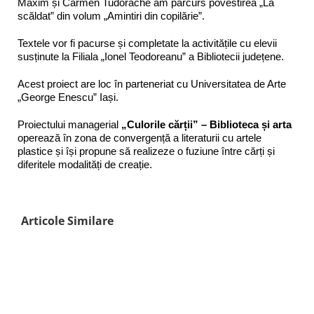
Maxim și Carmen Tudorache am parcurs povestirea „La
scăldat” din volum „Amintiri din copilărie”.
Textele vor fi pacurse și completate la activitățile cu elevii
susținute la Filiala „Ionel Teodoreanu” a Bibliotecii județene.
Acest proiect are loc în parteneriat cu Universitatea de Arte
„George Enescu” Iași.
Proiectului managerial
„Culorile cărții” – Biblioteca și arta
operează în zona de convergență a literaturii cu artele
plastice și își propune să realizeze o fuziune între cărți și
diferitele modalități de creație.
Articole Similare