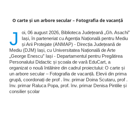
O carte și un arbore secular – Fotografia de vacanță
J
oi, 06 august 2026, Biblioteca Județeană „Gh. Asachi”
Iași, în parteneriat cu Agenția Națională pentru Mediu
și Arii Protejate (ANMAP) - Direcția Județeană de
Mediu (DJM) Iași, cu Universitatea Națională de Arte
„George Enescu” Iași - Departamentul pentru Pregătirea
Personalului Didactic și școala de vară EduCart, a
organizat o nouă întâlnire din cadrul proiectului: O carte și
un arbore secular – Fotografia de vacanță. Elevii din prima
grupă, coordonați de prof . înv. primar Doina Scutaru, prof .
înv. primar Raluca Popa, prof. înv. primar Denisa Pintilie și
consilier școlar