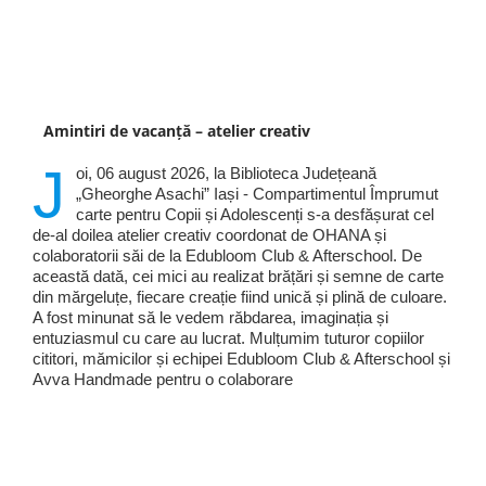
Amintiri de vacanță – atelier creativ
J
oi, 06 august 2026, la Biblioteca Județeană
„Gheorghe Asachi” Iași - Compartimentul Împrumut
carte pentru Copii și Adolescenți s-a desfășurat cel
de-al doilea atelier creativ coordonat de OHANA și
colaboratorii săi de la Edubloom Club & Afterschool. De
această dată, cei mici au realizat brățări și semne de carte
din mărgeluțe, fiecare creație fiind unică și plină de culoare.
A fost minunat să le vedem răbdarea, imaginația și
entuziasmul cu care au lucrat. Mulțumim tuturor copiilor
cititori, mămicilor și echipei Edubloom Club & Afterschool și
Avva Handmade pentru o colaborare