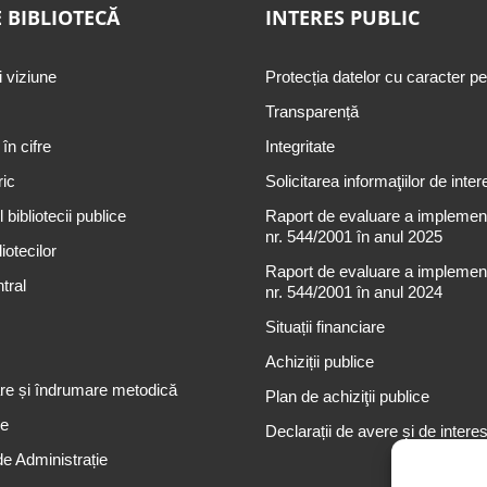
 BIBLIOTECĂ
INTERES PUBLIC
i viziune
Protecția datelor cu caracter p
Transparență
 în cifre
Integritate
ric
Solicitarea informaţiilor de inter
 bibliotecii publice
Raport de evaluare a implementă
nr. 544/2001 în anul 2025
iotecilor
Raport de evaluare a implementă
tral
nr. 544/2001 în anul 2024
Situații financiare
Achiziții publice
re și îndrumare metodică
Plan de achiziţii publice
re
Declarații de avere și de intere
de Administrație