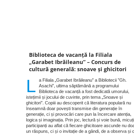
Biblioteca de vacanță la Filiala
„Garabet Ibrăileanu” – Concurs de
cultură generală: snoave și ghicitori
L
a Filiala „Garabet Ibrăileanu” a Bibliotecii ”Gh.
Asachi”, ultima săptămână a programului
Biblioteca de vacanță a fost dedicată umorului,
istețimii și jocului de cuvinte, prin tema „Snoave și
ghicitori”. Copiii au descoperit că literatura populară nu
înseamnă doar povești transmise din generație în
generație, ci și provocări care pun la încercare atenția,
logica și imaginația. Prin joc, lectură și voie bună, micuți
participanți au aflat că fiecare ghicitoare ascunde nu do
un răspuns, ci și o invitație de a gândi, de a observa și 