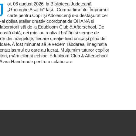
J
oi, 06 august 2026, la Biblioteca Județeană
„Gheorghe Asachi” Iași - Compartimentul Împrumut
carte pentru Copii și Adolescenți s-a desfășurat cel
-al doilea atelier creativ coordonat de OHANA și
laboratorii săi de la Edubloom Club & Afterschool. De
eastă dată, cei mici au realizat brățări și semne de
rte din mărgeluțe, fiecare creație fiind unică și plină de
loare. A fost minunat să le vedem răbdarea, imaginația
 entuziasmul cu care au lucrat. Mulțumim tuturor copiilor
titori, mămicilor și echipei Edubloom Club & Afterschool
 Avva Handmade pentru o colaborare