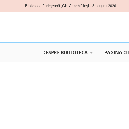
Skip
Biblioteca Judeţeană „Gh. Asachi” Iaşi - 8 august 2026
to
content
DESPRE BIBLIOTECĂ
PAGINA CI