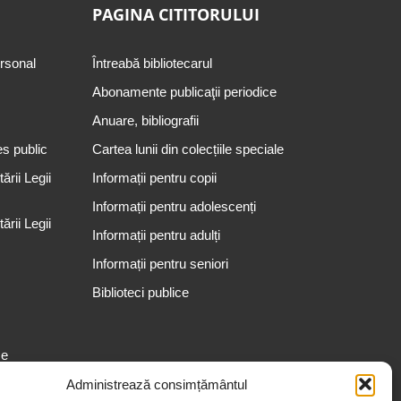
PAGINA CITITORULUI
ersonal
Întreabă bibliotecarul
Abonamente publicaţii periodice
Anuare, bibliografii
es public
Cartea lunii din colecțiile speciale
rii Legii
Informații pentru copii
Informații pentru adolescenți
rii Legii
Informații pentru adulți
Informații pentru seniori
Biblioteci publice
se
Administrează consimțământul