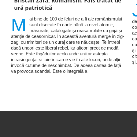
Briscan Zara, Românism. Fals tratat de
ură patriotică
M
ai bine de 100 de feluri de a fi ale românismului
de
sunt disecate în carte până la nivel atomic,
co
măsurate, catalogate și reasamblate cu grijă și
ac
atenție de ceasornicar. În această aventură merge în zig-
ca
zag, cu trimiteri de un curaj care te năucește. Te întrebi
cu
dacă uneori este liberal rebel, iar alteori preot de modă
și
veche. Este îngăduitor acolo unde unii ar aștepta
ci
intrasingența, și taie în carne vie în alte locuri, unde alții
și
invocă cutume de neschimbat. De aceea cartea de față
va provoca scandal. Este o integrală a