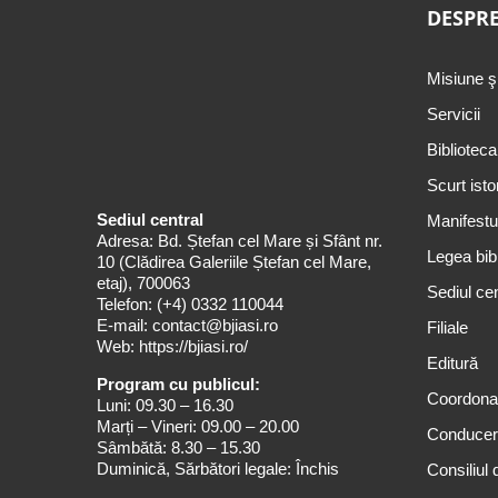
DESPRE
Misiune ş
Servicii
Biblioteca
Scurt isto
Sediul central
Manifestul
Adresa: Bd. Ștefan cel Mare și Sfânt nr.
Legea bibl
10 (Clădirea Galeriile Ștefan cel Mare,
etaj), 700063
Sediul cen
Telefon:
(+4) 0332 110044
E-mail:
contact@bjiasi.ro
Filiale
Web:
https://bjiasi.ro/
Editură
Program cu publicul:
Coordona
Luni: 09.30 – 16.30
Marți – Vineri: 09.00 – 20.00
Conduce
Sâmbătă: 8.30 – 15.30
Duminică, Sărbători legale: Închis
Consiliul 