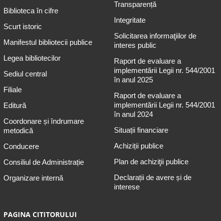
Transparență
Biblioteca în cifre
Integritate
Scurt istoric
Solicitarea informaţiilor de
Manifestul bibliotecii publice
interes public
Legea bibliotecilor
Raport de evaluare a
implementării Legii nr. 544/2001
Sediul central
în anul 2025
Filiale
Raport de evaluare a
implementării Legii nr. 544/2001
Editură
în anul 2024
Coordonare și îndrumare
Situații financiare
metodică
Achiziții publice
Conducere
Plan de achiziţii publice
Consiliul de Administrație
Declarații de avere și de
Organizare internă
interese
PAGINA CITITORULUI