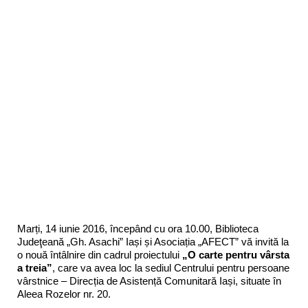
Marți, 14 iunie 2016, începând cu ora 10.00, Biblioteca
Judeţeană „Gh. Asachi” Iași și Asociația „AFECT” vă invită la
o nouă întâlnire din cadrul proiectului
„O carte pentru vârsta
a treia”
, care va avea loc la sediul Centrului pentru persoane
vârstnice – Direcția de Asistență Comunitară Iași, situate în
Aleea Rozelor nr. 20.