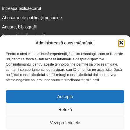
Întreabă bibliotecarul
Abonamente publicaţii periodice
Anuare, bibliografii
Cartea lunii din colecțiile
speciale
Administrează consimțământul
Informații pentru copii
Pentru a oferi cea mai bună experiență, folosim tehnologii, cum ar fi cookie-
uri, pentru a stoca și/sau accesa informațiile despre dispozitive.
Informații pentru adolescenți
Consimțământul pentru aceste tehnologii ne permite să procesăm date,
Informații pentru adulți
cum ar fi comportamentul de navigare sau ID-uri unice pe acest site. Dacă
nu îți dai consimțământul sau îți retragi consimțământul dat poate avea
Informații pentru seniori
afecte negative asupra unor anumite funcționalități și funcții.
Biblioteci publice
Acceptă
Refuză
Vezi preferințele
© 2026 Biblioteca Judeţeană „Gheorghe Asachi” Iaşi