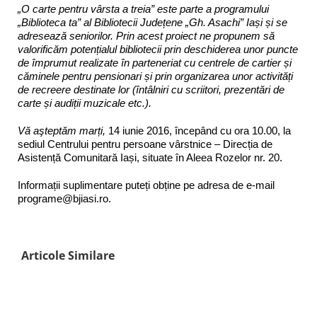
„O carte pentru vârsta a treia” este parte a programului
„Biblioteca ta” al Bibliotecii Județene „Gh. Asachi” Iași și se
adresează seniorilor. Prin acest proiect ne propunem să
valorificăm potențialul bibliotecii prin deschiderea unor puncte
de împrumut realizate în parteneriat cu centrele de cartier și
căminele pentru pensionari și prin organizarea unor activități
de recreere destinate lor (întâlniri cu scriitori, prezentări de
carte și audiții muzicale etc.).
Vă aşteptăm marți,
14 iunie 2016, începând cu ora 10.00, la
sediul Centrului pentru persoane vârstnice – Direcția de
Asistență Comunitară Iași, situate în Aleea Rozelor nr. 20.
Informații suplimentare puteți obține pe adresa de e-mail
programe@bjiasi.ro.
Articole Similare