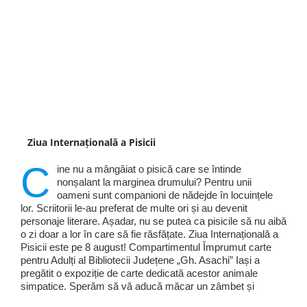
Ziua Internațională a Pisicii
C
ine nu a mângâiat o pisică care se întinde
nonșalant la marginea drumului? Pentru unii
oameni sunt companioni de nădejde în locuințele
lor. Scriitorii le-au preferat de multe ori și au devenit
personaje literare. Așadar, nu se putea ca pisicile să nu aibă
o zi doar a lor în care să fie răsfățate. Ziua Internațională a
Pisicii este pe 8 august! Compartimentul Împrumut carte
pentru Adulți al Bibliotecii Județene „Gh. Asachi” Iași a
pregătit o expoziție de carte dedicată acestor animale
simpatice. Sperăm să vă aducă măcar un zâmbet și