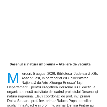
Desenul și natura împreună – Ateliere de vacanță
M
iercuri, 5 august 2026, Biblioteca Județeană „Gh.
Asachi” Iași, în parteneriat cu Universitatea
Națională de Arte „George Enescu” Iași -
Departamentul pentru Pregătirea Personalului Didactic, a
organizat o nouă activitate din cadrul proiectului Desenul și
natura împreună. Elevii coordonați de prof. înv. primar
Doina Scutaru, prof. înv. primar Raluca Popa, consilier
școlar Irina Agache și prof. înv. primar Denisa Pintilie au