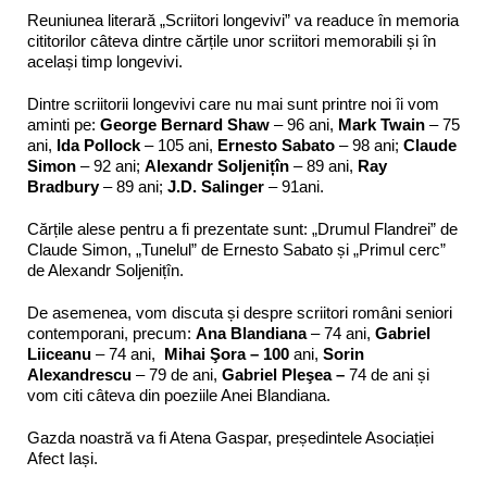
Reuniunea literară „Scriitori longevivi” va readuce în memoria
cititorilor câteva dintre cărțile unor scriitori memorabili și în
același timp longevivi.
Dintre scriitorii longevivi care nu mai sunt printre noi îi vom
aminti pe:
George Bernard Shaw
– 96 ani,
Mark Twain
– 75
ani,
Ida Pollock
– 105 ani,
Ernesto Sabato
– 98 ani;
Claude
Simon
– 92 ani;
Alexandr Soljenițîn
– 89 ani,
Ray
Bradbury
– 89 ani;
J.D. Salinger
– 91ani.
Cărțile alese pentru a fi prezentate sunt: „Drumul Flandrei” de
Claude Simon, „Tunelul” de Ernesto Sabato și „Primul cerc”
de Alexandr Soljenițîn.
De asemenea, vom discuta și despre scriitori români seniori
contemporani, precum:
Ana Blandiana
– 74 ani,
Gabriel
Liiceanu
– 74 ani,
Mihai Şora – 100
ani,
Sorin
Alexandrescu
– 79 de ani,
Gabriel Pleşea –
74 de ani și
vom citi câteva din poeziile Anei Blandiana.
Gazda noastră va fi Atena Gaspar, președintele Asociației
Afect Iași.