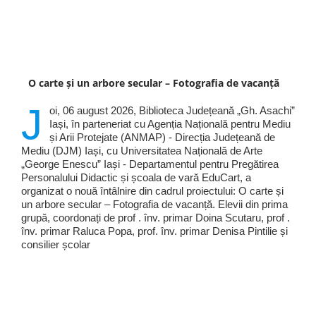
O carte și un arbore secular – Fotografia de vacanță
J
oi, 06 august 2026, Biblioteca Județeană „Gh. Asachi”
Iași, în parteneriat cu Agenția Națională pentru Mediu
și Arii Protejate (ANMAP) - Direcția Județeană de
Mediu (DJM) Iași, cu Universitatea Națională de Arte
„George Enescu” Iași - Departamentul pentru Pregătirea
Personalului Didactic și școala de vară EduCart, a
organizat o nouă întâlnire din cadrul proiectului: O carte și
un arbore secular – Fotografia de vacanță. Elevii din prima
grupă, coordonați de prof . înv. primar Doina Scutaru, prof .
înv. primar Raluca Popa, prof. înv. primar Denisa Pintilie și
consilier școlar