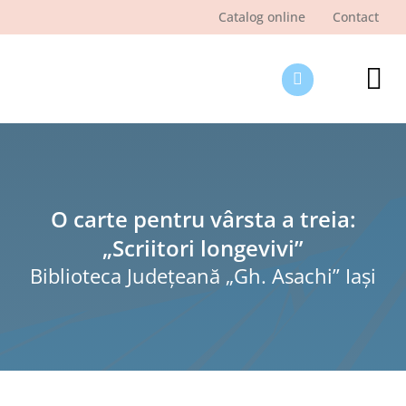
Skip
Catalog online
Contact
to
content
Tog
Nav
Des
Pagi
Şti
O carte pentru vârsta a treia:
„Scriitori longevivi”
Pro
Biblioteca Judeţeană „Gh. Asachi” Iaşi
Int