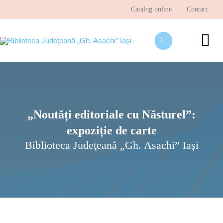
Skip
Catalog online
Contact
to
content
To
Nav
Despre bibliotecă
Pagina cititorului
„Noutăți editoriale cu Năsturel”:
Ştiri şi evenimente
expoziție de carte
Programe şi proiecte
Biblioteca Judeţeană „Gh. Asachi” Iaşi
Interes public