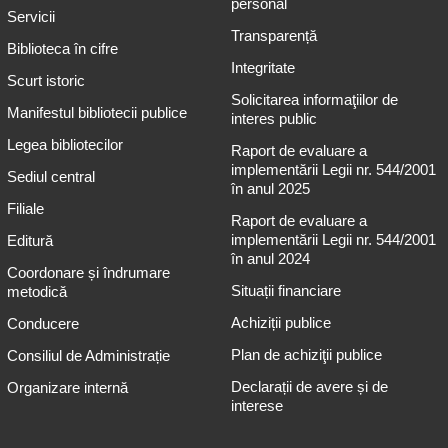
personal
Servicii
Transparență
Biblioteca în cifre
Integritate
Scurt istoric
Solicitarea informaţiilor de
Manifestul bibliotecii publice
interes public
Legea bibliotecilor
Raport de evaluare a
implementării Legii nr. 544/2001
Sediul central
în anul 2025
Filiale
Raport de evaluare a
implementării Legii nr. 544/2001
Editură
în anul 2024
Coordonare și îndrumare
Situații financiare
metodică
Achiziții publice
Conducere
Plan de achiziţii publice
Consiliul de Administrație
Declarații de avere și de
Organizare internă
interese