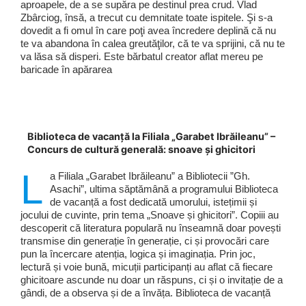
aproapele, de a se supăra pe destinul prea crud. Vlad
Zbârciog, însă, a trecut cu demnitate toate ispitele. Şi s-a
dovedit a fi omul în care poţi avea încredere deplină că nu
te va abandona în calea greutăţilor, că te va sprijini, că nu te
va lăsa să disperi. Este bărbatul creator aflat mereu pe
baricade în apărarea
Biblioteca de vacanță la Filiala „Garabet Ibrăileanu” –
Concurs de cultură generală: snoave și ghicitori
L
a Filiala „Garabet Ibrăileanu” a Bibliotecii ”Gh.
Asachi”, ultima săptămână a programului Biblioteca
de vacanță a fost dedicată umorului, istețimii și
jocului de cuvinte, prin tema „Snoave și ghicitori”. Copiii au
descoperit că literatura populară nu înseamnă doar povești
transmise din generație în generație, ci și provocări care
pun la încercare atenția, logica și imaginația. Prin joc,
lectură și voie bună, micuții participanți au aflat că fiecare
ghicitoare ascunde nu doar un răspuns, ci și o invitație de a
gândi, de a observa și de a învăța. Biblioteca de vacanță