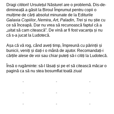
Dragi cititori! Ursulețul Năsturel are o problemă. Dis-de-
dimineață a găsit la Biroul Împrumut pentru copii o
mulțime de cărți absolut minunate de la Editurile
Galaxia Copiilor
,
Nemira
,
Art
,
Paladin
,
Trei
și nu știe cu
ce să înceapă. Dar nu vrea să recunoască faptul că a
„uitat să cam citească”. De vină ar fi fost vacanța și nu
că s-a jucat la Ludotecă.
Așa că vă rog, când aveți timp, împreună cu părinții și
bunicii, veniți și dați-i o mână de ajutor. Recomandați-i
cărțile alese de voi sau chiar puteți să-i citiți la Ludotecă.
Însă o rugăminte: să-l lăsați și pe el să citească măcar o
pagină ca să nu stea bosumflat toată ziua!