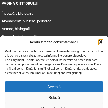
PAGINA CITITORULUI
Întreabă bibliotecarul
Abonamente publicaţii periodice
Anuare, bibliografii
Cartea lunii din colecțiile
speciale
Administrează consimțământul
Informații pentru copii
Pentru a oferi cea mai bună experiență, folosim tehnologii, cum ar fi cookie-
uri, pentru a stoca și/sau accesa informațiile despre dispozitive.
Informații pentru adolescenți
Consimțământul pentru aceste tehnologii ne permite să procesăm date,
Informații pentru adulți
cum ar fi comportamentul de navigare sau ID-uri unice pe acest site. Dacă
nu îți dai consimțământul sau îți retragi consimțământul dat poate avea
Informații pentru seniori
afecte negative asupra unor anumite funcționalități și funcții.
Biblioteci publice
Acceptă
Refuză