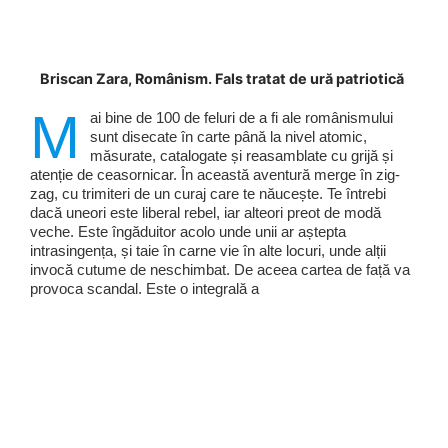
Briscan Zara, Românism. Fals tratat de ură patriotică
M
ai bine de 100 de feluri de a fi ale românismului
sunt disecate în carte până la nivel atomic,
măsurate, catalogate și reasamblate cu grijă și
atenție de ceasornicar. În această aventură merge în zig-
zag, cu trimiteri de un curaj care te năucește. Te întrebi
dacă uneori este liberal rebel, iar alteori preot de modă
veche. Este îngăduitor acolo unde unii ar aștepta
intrasingența, și taie în carne vie în alte locuri, unde alții
invocă cutume de neschimbat. De aceea cartea de față va
provoca scandal. Este o integrală a