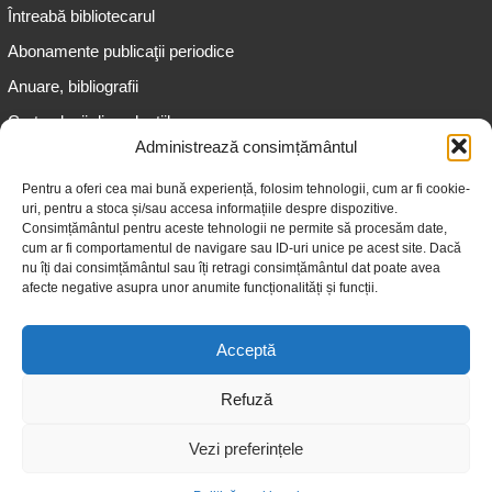
Întreabă bibliotecarul
Abonamente publicaţii periodice
Anuare, bibliografii
Cartea lunii din colecțiile
speciale
Administrează consimțământul
Informații pentru copii
Pentru a oferi cea mai bună experiență, folosim tehnologii, cum ar fi cookie-
uri, pentru a stoca și/sau accesa informațiile despre dispozitive.
Informații pentru adolescenți
Consimțământul pentru aceste tehnologii ne permite să procesăm date,
Informații pentru adulți
cum ar fi comportamentul de navigare sau ID-uri unice pe acest site. Dacă
nu îți dai consimțământul sau îți retragi consimțământul dat poate avea
Informații pentru seniori
afecte negative asupra unor anumite funcționalități și funcții.
Biblioteci publice
Acceptă
Refuză
Vezi preferințele
© 2026 Biblioteca Judeţeană „Gheorghe Asachi” Iaşi