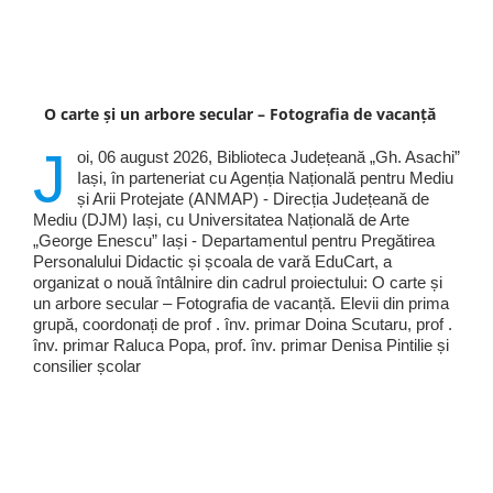
O carte și un arbore secular – Fotografia de vacanță
J
oi, 06 august 2026, Biblioteca Județeană „Gh. Asachi”
Iași, în parteneriat cu Agenția Națională pentru Mediu
și Arii Protejate (ANMAP) - Direcția Județeană de
Mediu (DJM) Iași, cu Universitatea Națională de Arte
„George Enescu” Iași - Departamentul pentru Pregătirea
Personalului Didactic și școala de vară EduCart, a
organizat o nouă întâlnire din cadrul proiectului: O carte și
un arbore secular – Fotografia de vacanță. Elevii din prima
grupă, coordonați de prof . înv. primar Doina Scutaru, prof .
înv. primar Raluca Popa, prof. înv. primar Denisa Pintilie și
consilier școlar