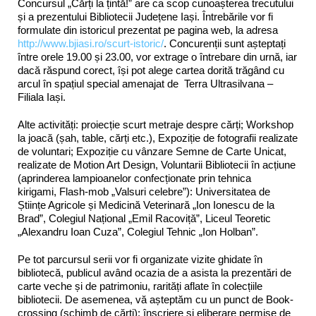
Concursul „Cărți la țintă!” are ca scop cunoașterea trecutului
și a prezentului Bibliotecii Județene Iași. Întrebările vor fi
formulate din istoricul prezentat pe pagina web, la adresa
http://www.bjiasi.ro/scurt-istoric/
. Concurenții sunt așteptați
între orele 19.00 și 23.00, vor extrage o întrebare din urnă, iar
dacă răspund corect, își pot alege cartea dorită trăgând cu
arcul în spațiul special amenajat de Terra Ultrasilvana –
Filiala Iași.
Alte activități: proiecție scurt metraje despre cărți; Workshop
la joacă (șah, table, cărți etc.), Expoziție de fotografii realizate
de voluntari; Expoziție cu vânzare Semne de Carte Unicat,
realizate de Motion Art Design, Voluntarii Bibliotecii în acțiune
(aprinderea lampioanelor confecționate prin tehnica
kirigami, Flash-mob „Valsuri celebre”): Universitatea de
Științe Agricole și Medicină Veterinară „Ion Ionescu de la
Brad”, Colegiul Național „Emil Racoviță”, Liceul Teoretic
„Alexandru Ioan Cuza”, Colegiul Tehnic „Ion Holban”.
Pe tot parcursul serii vor fi organizate vizite ghidate în
bibliotecă, publicul având ocazia de a asista la prezentări de
carte veche și de patrimoniu, rarități aflate în colecțiile
bibliotecii. De asemenea, vă așteptăm cu un punct de Book-
crossing (schimb de cărți); înscriere și eliberare permise de