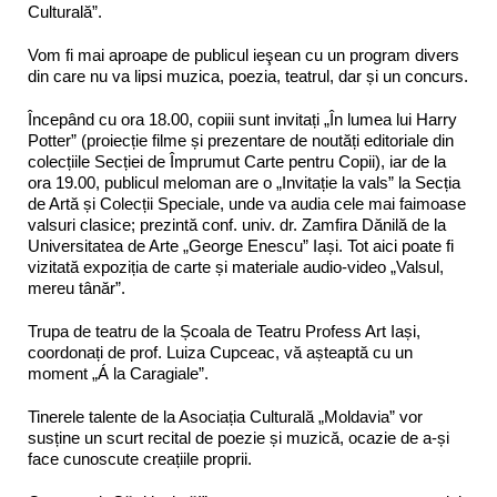
Culturală”.
Vom fi mai aproape de publicul ieşean cu un program divers
din care nu va lipsi muzica, poezia, teatrul, dar și un concurs.
Începând cu ora 18.00, copiii sunt invitați „În lumea lui Harry
Potter” (proiecție filme și prezentare de noutăți editoriale din
colecțiile Secției de Împrumut Carte pentru Copii), iar de la
ora 19.00, publicul meloman are o „Invitație la vals” la Secția
de Artă și Colecții Speciale, unde va audia cele mai faimoase
valsuri clasice; prezintă conf. univ. dr. Zamfira Dănilă de la
Universitatea de Arte „George Enescu” Iași. Tot aici poate fi
vizitată expoziția de carte și materiale audio-video „Valsul,
mereu tânăr”.
Trupa de teatru de la Școala de Teatru Profess Art Iași,
coordonați de prof. Luiza Cupceac, vă așteaptă cu un
moment „Á la Caragiale”.
Tinerele talente de la Asociația Culturală „Moldavia” vor
susține un scurt recital de poezie și muzică, ocazie de a-și
face cunoscute creațiile proprii.