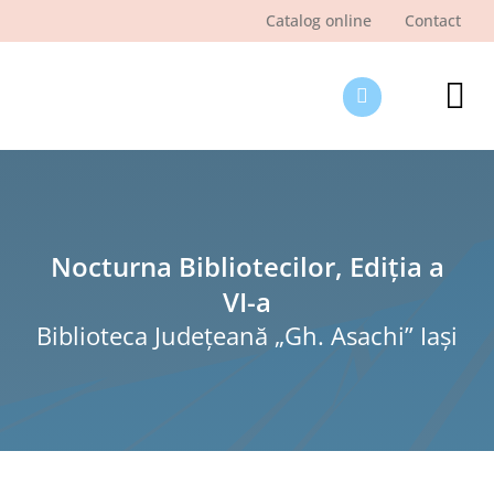
Skip
Catalog online
Contact
to
content
Tog
Nav
Des
Pagi
Şti
Nocturna Bibliotecilor, Ediția a
VI-a
Pro
Biblioteca Judeţeană „Gh. Asachi” Iaşi
Int