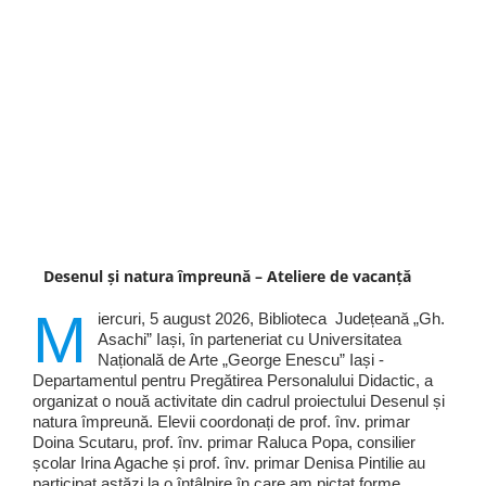
Desenul și natura împreună – Ateliere de vacanță
M
iercuri, 5 august 2026, Biblioteca Județeană „Gh.
Asachi” Iași, în parteneriat cu Universitatea
Națională de Arte „George Enescu” Iași -
Departamentul pentru Pregătirea Personalului Didactic, a
organizat o nouă activitate din cadrul proiectului Desenul și
natura împreună. Elevii coordonați de prof. înv. primar
Doina Scutaru, prof. înv. primar Raluca Popa, consilier
școlar Irina Agache și prof. înv. primar Denisa Pintilie au
participat astăzi la o întâlnire în care am pictat forme