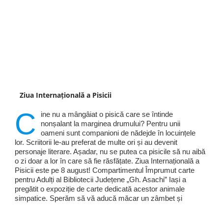
Ziua Internațională a Pisicii
C
ine nu a mângâiat o pisică care se întinde
nonșalant la marginea drumului? Pentru unii
oameni sunt companioni de nădejde în locuințele
lor. Scriitorii le-au preferat de multe ori și au devenit
personaje literare. Așadar, nu se putea ca pisicile să nu aibă
o zi doar a lor în care să fie răsfățate. Ziua Internațională a
Pisicii este pe 8 august! Compartimentul Împrumut carte
pentru Adulți al Bibliotecii Județene „Gh. Asachi” Iași a
pregătit o expoziție de carte dedicată acestor animale
simpatice. Sperăm să vă aducă măcar un zâmbet și