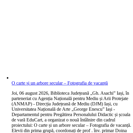
O carte și un arbore secular – Fotografia de vacanță
J
oi, 06 august 2026, Biblioteca Județeană „Gh. Asachi” Iași, în
parteneriat cu Agenția Națională pentru Mediu și Arii Protejate
(ANMAP) - Direcția Județeană de Mediu (DJM) Iași, cu
Universitatea Națională de Arte „George Enescu” Iași -
Departamentul pentru Pregătirea Personalului Didactic și școala
de vară EduCart, a organizat o nouă întâlnire din cadrul
proiectului: O carte și un arbore secular – Fotografia de vacanță.
Elevii din prima grupă, coordonați de prof . înv. primar Doina