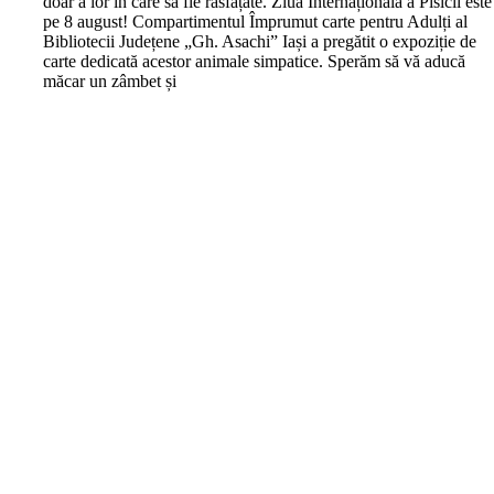
doar a lor în care să fie răsfățate. Ziua Internațională a Pisicii este
pe 8 august! Compartimentul Împrumut carte pentru Adulți al
Bibliotecii Județene „Gh. Asachi” Iași a pregătit o expoziție de
carte dedicată acestor animale simpatice. Sperăm să vă aducă
măcar un zâmbet și