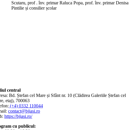
Scutaru, prof . înv. primar Raluca Popa, prof. înv. primar Denisa
Pintilie și consilier școlar
iul central
esa: Bd. Ștefan cel Mare și Sfânt nr. 10 (Clădirea Galeriile Ștefan cel
e, etaj), 700063
efon:
(+4) 0332 110044
ail:
contact@bjiasi.ro
b:
https://bjiasi.ro/
gram cu publicul: