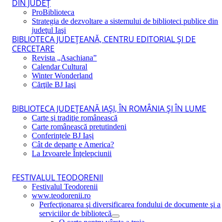
DIN JUDEŢ
ProBiblioteca
Strategia de dezvoltare a sistemului de biblioteci publice din
judeţul Iaşi
BIBLIOTECA JUDEŢEANĂ, CENTRU EDITORIAL ŞI DE
CERCETARE
Revista „Asachiana”
Calendar Cultural
Winter Wonderland
Cărţile BJ Iaşi
BIBLIOTECA JUDEŢEANĂ IAŞI, ÎN ROMÂNIA ŞI ÎN LUME
Carte şi tradiţie românească
Carte românească pretutindeni
Conferințele BJ Iași
Cât de departe e America?
La Izvoarele Înţelepciunii
FESTIVALUL TEODORENII
Festivalul Teodorenii
www.teodorenii.ro
Perfecţionarea şi diversificarea fondului de documente şi a
serviciilor de bibliotecă