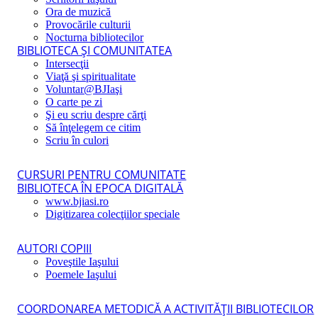
Ora de muzică
Provocările culturii
Nocturna bibliotecilor
BIBLIOTECA ŞI COMUNITATEA
Intersecţii
Viaţă şi spiritualitate
Voluntar@BJIaşi
O carte pe zi
Şi eu scriu despre cărţi
Să înţelegem ce citim
Scriu în culori
CURSURI PENTRU COMUNITATE
BIBLIOTECA ÎN EPOCA DIGITALĂ
www.bjiasi.ro
Digitizarea colecţiilor speciale
AUTORI COPIII
Poveştile Iaşului
Poemele Iaşului
COORDONAREA METODICĂ A ACTIVITĂŢII BIBLIOTECILOR