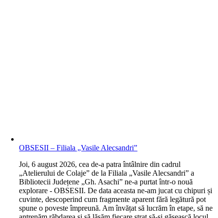
OBSESII – Filiala „Vasile Alecsandri”
J
oi, 6 august 2026, cea de-a patra întâlnire din cadrul
„Atelierului de Colaje” de la Filiala „Vasile Alecsandri” a
Bibliotecii Județene „Gh. Asachi” ne-a purtat într-o nouă
explorare - OBSESII. De data aceasta ne-am jucat cu chipuri și
cuvinte, descoperind cum fragmente aparent fără legătură pot
spune o poveste împreună. Am învățat să lucrăm în etape, să ne
antrenăm răbdarea și să lăsăm fiecare strat să-și găsească locul.