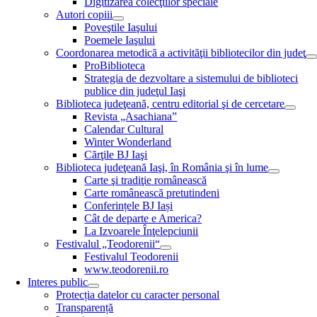
Digitizarea colecţiilor speciale
Autori copiii
Poveştile Iaşului
Poemele Iaşului
Coordonarea metodică a activităţii bibliotecilor din judeţ
ProBiblioteca
Strategia de dezvoltare a sistemului de biblioteci
publice din judeţul Iaşi
Biblioteca judeţeană, centru editorial şi de cercetare
Revista „Asachiana”
Calendar Cultural
Winter Wonderland
Cărţile BJ Iaşi
Biblioteca judeţeană Iaşi, în România şi în lume
Carte şi tradiţie românească
Carte românească pretutindeni
Conferințele BJ Iași
Cât de departe e America?
La Izvoarele Înţelepciunii
Festivalul „Teodorenii“
Festivalul Teodorenii
www.teodorenii.ro
Interes public
Protecția datelor cu caracter personal
Transparență