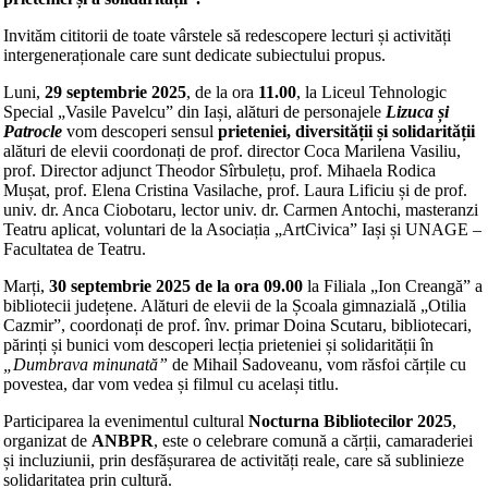
Invităm cititorii de toate vârstele să redescopere lecturi și activități
intergeneraționale care sunt dedicate subiectului propus.
Luni,
29 septembrie 2025
, de la ora
11.00
, la Liceul Tehnologic
Special „Vasile Pavelcu” din Iași, alături de personajele
Lizuca și
Patrocle
vom descoperi sensul
prieteniei, diversității și solidarității
alături de elevii coordonați de prof. director Coca Marilena Vasiliu,
prof. Director adjunct Theodor Sîrbulețu, prof. Mihaela Rodica
Mușat, prof. Elena Cristina Vasilache, prof. Laura Lificiu și de prof.
univ. dr. Anca Ciobotaru, lector univ. dr. Carmen Antochi, masteranzi
Teatru aplicat, voluntari de la Asociația „ArtCivica” Iași și UNAGE –
Facultatea de Teatru.
Marți,
30 septembrie 2025
de la
ora 09.00
la Filiala „Ion Creangă” a
bibliotecii județene. Alături de elevii de la Școala gimnazială „Otilia
Cazmir”, coordonați de prof. înv. primar Doina Scutaru, bibliotecari,
părinți și bunici vom descoperi lecția prieteniei și solidarității în
„Dumbrava minunată”
de Mihail Sadoveanu, vom răsfoi cărțile cu
povestea, dar vom vedea și filmul cu același titlu.
Participarea la evenimentul cultural
Nocturna Bibliotecilor 2025
,
organizat de
ANBPR
, este o celebrare comună a cărții, camaraderiei
și incluziunii, prin desfășurarea de activități reale, care să sublinieze
solidaritatea prin cultură.