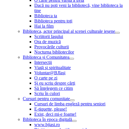
O carte pentru vârsta a treia
Dacă nu poţi veni la bibliotecă, vine biblioteca la
tine
Biblioteca ta
Biblioteca pentru toţi
Hai la film
Biblioteca, actor principal al scenei culturale ieşene
Scriitorii Iaşului
Ora de muzică
Provocările culturii
Nocturna bibliotecilor
Biblioteca și Comunitatea
Intersecţii
Viaţă şi spiritualitate
Voluntar@BJIaşi
O carte pe zi
Şi eu scriu despre cărţi
Să înţelegem ce citim
Scriu în culori
Cursuri pentru comunitate
Cursuri de limba engleză pentru seniori
E-tiquette, please!
Exist, deci mi-e foame!
Biblioteca în epoca digitală
www.bjiasi.ro