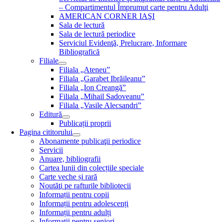
– Compartimentul Împrumut carte pentru Adulţi
AMERICAN CORNER IAŞI
Sala de lectură
Sala de lectură periodice
Serviciul Evidenţă, Prelucrare, Informare
Bibliografică
Filiale
Filiala „Ateneu”
Filiala „Garabet Ibrăileanu”
Filiala „Ion Creangă”
Filiala „Mihail Sadoveanu”
Filiala „Vasile Alecsandri”
Editură
Publicații proprii
Pagina cititorului
Abonamente publicaţii periodice
Servicii
Anuare, bibliografii
Cartea lunii din colecțiile speciale
Carte veche și rară
Noutăţi pe rafturile bibliotecii
Informații pentru copii
Informații pentru adolescenți
Informații pentru adulți
Informații pentru seniori