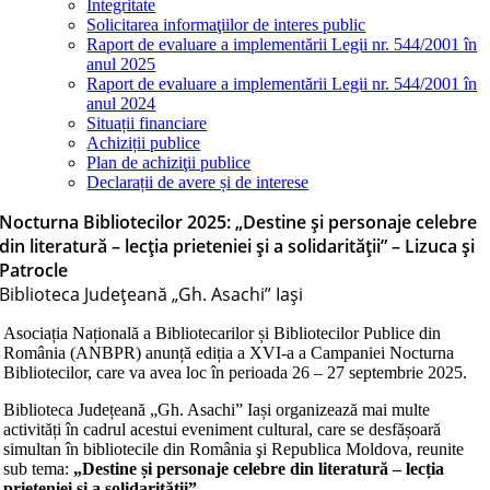
Integritate
Solicitarea informaţiilor de interes public
Raport de evaluare a implementării Legii nr. 544/2001 în
anul 2025
Raport de evaluare a implementării Legii nr. 544/2001 în
anul 2024
Situații financiare
Achiziții publice
Plan de achiziţii publice
Declarații de avere și de interese
Nocturna Bibliotecilor 2025: „Destine și personaje celebre
din literatură – lecția prieteniei și a solidarității” – Lizuca și
Patrocle
Biblioteca Judeţeană „Gh. Asachi” Iaşi
Asociația Națională a Bibliotecarilor și Bibliotecilor Publice din
România (ANBPR) anunță ediția a XVI-a a Campaniei Nocturna
Bibliotecilor, care va avea loc în perioada 26 – 27 septembrie 2025.
Biblioteca Județeană „Gh. Asachi” Iași organizează mai multe
activități în cadrul acestui eveniment cultural, care se desfășoară
simultan în bibliotecile din România şi Republica Moldova, reunite
sub tema:
„Destine și personaje celebre din literatură – lecția
prieteniei și a solidarității”.