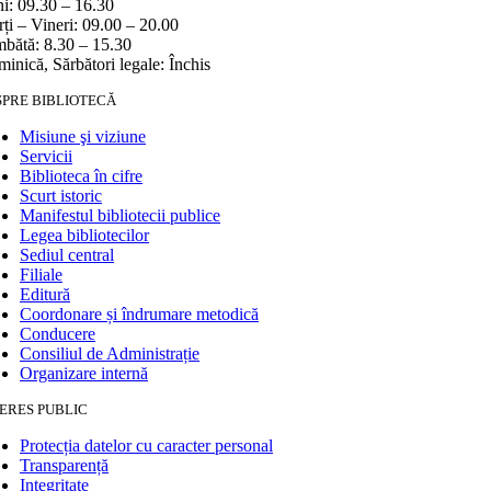
i: 09.30 – 16.30
ți – Vineri: 09.00 – 20.00
bătă: 8.30 – 15.30
inică, Sărbători legale: Închis
SPRE BIBLIOTECĂ
Misiune şi viziune
Servicii
Biblioteca în cifre
Scurt istoric
Manifestul bibliotecii publice
Legea bibliotecilor
Sediul central
Filiale
Editură
Coordonare și îndrumare metodică
Conducere
Consiliul de Administrație
Organizare internă
ERES PUBLIC
Protecția datelor cu caracter personal
Transparență
Integritate