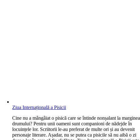
Ziua Internațională a Pisicii
C
ine nu a mângâiat o pisică care se întinde nonșalant la margine
drumului? Pentru unii oameni sunt companioni de nădejde în
locuințele lor. Scriitorii le-au preferat de multe ori și au devenit
personaje literare. Așadar, nu se putea ca pisicile să nu aibă o zi