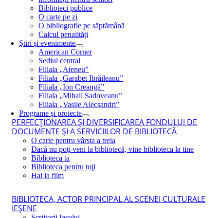
Biblioteci publice
O carte pe zi
O bibliografie pe săptămână
Calcul penalități
Ştiri şi evenimente
American Corner
Sediul central
Filiala „Ateneu”
Filiala „Garabet Ibrăileanu”
Filiala „Ion Creangă”
Filiala „Mihail Sadoveanu”
Filiala „Vasile Alecsandri”
Programe şi proiecte
PERFECŢIONAREA ŞI DIVERSIFICAREA FONDULUI DE
DOCUMENTE ŞI A SERVICIILOR DE BIBLIOTECĂ
O carte pentru vârsta a treia
Dacă nu poţi veni la bibliotecă, vine biblioteca la tine
Biblioteca ta
Biblioteca pentru toţi
Hai la film
BIBLIOTECA, ACTOR PRINCIPAL AL SCENEI CULTURALE
IEŞENE
Scriitorii Iaşului