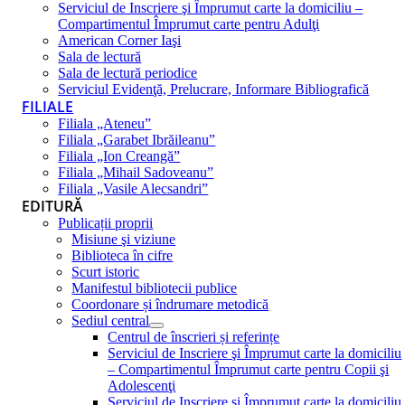
Serviciul de Inscriere şi Împrumut carte la domiciliu –
Compartimentul Împrumut carte pentru Adulţi
American Corner Iaşi
Sala de lectură
Sala de lectură periodice
Serviciul Evidenţă, Prelucrare, Informare Bibliografică
FILIALE
Filiala „Ateneu”
Filiala „Garabet Ibrăileanu”
Filiala „Ion Creangă”
Filiala „Mihail Sadoveanu”
Filiala „Vasile Alecsandri”
EDITURĂ
Publicații proprii
Misiune şi viziune
Biblioteca în cifre
Scurt istoric
Manifestul bibliotecii publice
Coordonare și îndrumare metodică
Sediul central
Centrul de înscrieri și referințe
Serviciul de Inscriere şi Împrumut carte la domiciliu
– Compartimentul Împrumut carte pentru Copii şi
Adolescenţi
Serviciul de Inscriere şi Împrumut carte la domiciliu