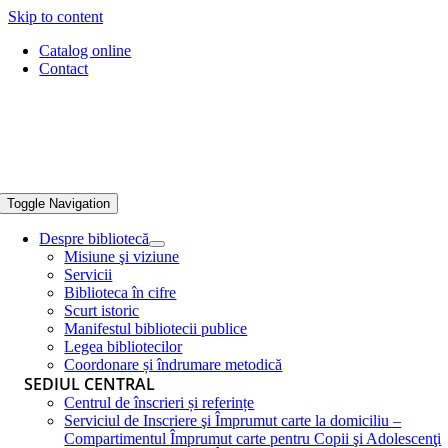
Skip to content
Catalog online
Contact
Toggle Navigation
Despre bibliotecă
Misiune şi viziune
Servicii
Biblioteca în cifre
Scurt istoric
Manifestul bibliotecii publice
Legea bibliotecilor
Coordonare și îndrumare metodică
SEDIUL CENTRAL
Centrul de înscrieri și referințe
Serviciul de Inscriere şi Împrumut carte la domiciliu –
Compartimentul Împrumut carte pentru Copii şi Adolescenţi