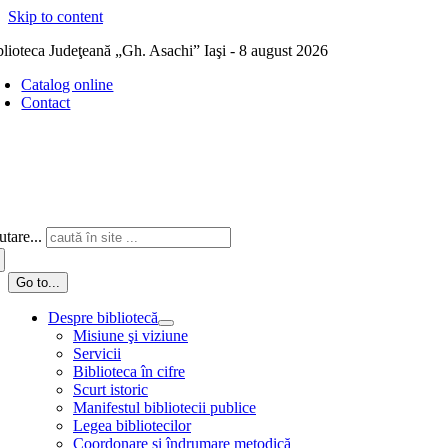
Skip to content
blioteca Judeţeană „Gh. Asachi” Iaşi - 8 august 2026
Catalog online
Contact
tare...
Go to...
Despre bibliotecă
Misiune şi viziune
Servicii
Biblioteca în cifre
Scurt istoric
Manifestul bibliotecii publice
Legea bibliotecilor
Coordonare și îndrumare metodică