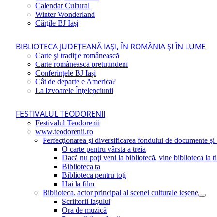
Calendar Cultural
Winter Wonderland
Cărţile BJ Iaşi
BIBLIOTECA JUDEŢEANĂ IAŞI, ÎN ROMÂNIA ŞI ÎN LUME
Carte şi tradiţie românească
Carte românească pretutindeni
Conferințele BJ Iași
Cât de departe e America?
La Izvoarele Înţelepciunii
FESTIVALUL TEODORENII
Festivalul Teodorenii
www.teodorenii.ro
Perfecţionarea şi diversificarea fondului de documente şi a
O carte pentru vârsta a treia
Dacă nu poţi veni la bibliotecă, vine biblioteca la t
Biblioteca ta
Biblioteca pentru toţi
Hai la film
Biblioteca, actor principal al scenei culturale ieşene
Scriitorii Iaşului
Ora de muzică