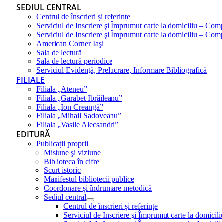
SEDIUL CENTRAL
Centrul de înscrieri și referințe
Serviciul de Inscriere şi Împrumut carte la domiciliu – Com
Serviciul de Inscriere şi Împrumut carte la domiciliu – Co
American Corner Iaşi
Sala de lectură
Sala de lectură periodice
Serviciul Evidenţă, Prelucrare, Informare Bibliografică
FILIALE
Filiala „Ateneu”
Filiala „Garabet Ibrăileanu”
Filiala „Ion Creangă”
Filiala „Mihail Sadoveanu”
Filiala „Vasile Alecsandri”
EDITURĂ
Publicații proprii
Misiune şi viziune
Biblioteca în cifre
Scurt istoric
Manifestul bibliotecii publice
Coordonare și îndrumare metodică
Sediul central
Centrul de înscrieri și referințe
Serviciul de Inscriere şi Împrumut carte la domici