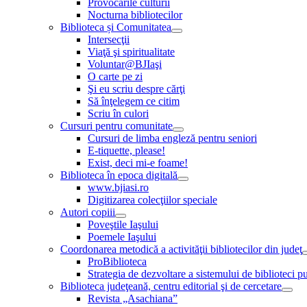
Provocările culturii
Nocturna bibliotecilor
Biblioteca și Comunitatea
Intersecţii
Viaţă şi spiritualitate
Voluntar@BJIaşi
O carte pe zi
Şi eu scriu despre cărţi
Să înţelegem ce citim
Scriu în culori
Cursuri pentru comunitate
Cursuri de limba engleză pentru seniori
E-tiquette, please!
Exist, deci mi-e foame!
Biblioteca în epoca digitală
www.bjiasi.ro
Digitizarea colecţiilor speciale
Autori copiii
Poveştile Iaşului
Poemele Iaşului
Coordonarea metodică a activităţii bibliotecilor din judeţ
ProBiblioteca
Strategia de dezvoltare a sistemului de biblioteci pu
Biblioteca judeţeană, centru editorial şi de cercetare
Revista „Asachiana”