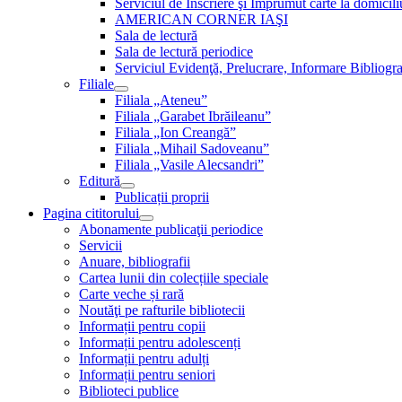
Serviciul de Inscriere şi Împrumut carte la domici
AMERICAN CORNER IAŞI
Sala de lectură
Sala de lectură periodice
Serviciul Evidenţă, Prelucrare, Informare Bibliogra
Filiale
Filiala „Ateneu”
Filiala „Garabet Ibrăileanu”
Filiala „Ion Creangă”
Filiala „Mihail Sadoveanu”
Filiala „Vasile Alecsandri”
Editură
Publicații proprii
Pagina cititorului
Abonamente publicaţii periodice
Servicii
Anuare, bibliografii
Cartea lunii din colecțiile speciale
Carte veche și rară
Noutăţi pe rafturile bibliotecii
Informații pentru copii
Informații pentru adolescenți
Informații pentru adulți
Informații pentru seniori
Biblioteci publice