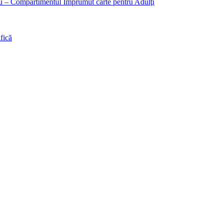
liu – Compartimentul Împrumut carte pentru Adulţi
fică