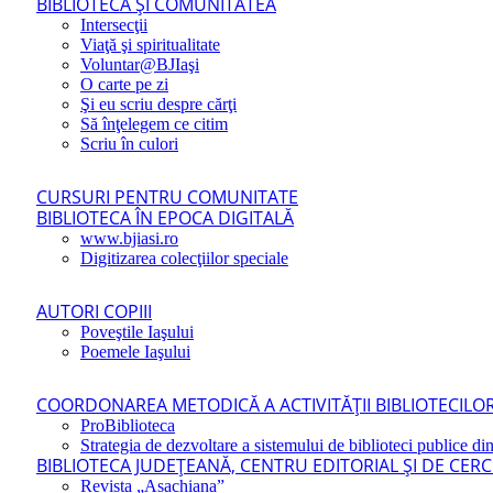
BIBLIOTECA ŞI COMUNITATEA
Intersecţii
Viaţă şi spiritualitate
Voluntar@BJIaşi
O carte pe zi
Şi eu scriu despre cărţi
Să înţelegem ce citim
Scriu în culori
CURSURI PENTRU COMUNITATE
BIBLIOTECA ÎN EPOCA DIGITALĂ
www.bjiasi.ro
Digitizarea colecţiilor speciale
AUTORI COPIII
Poveştile Iaşului
Poemele Iaşului
COORDONAREA METODICĂ A ACTIVITĂŢII BIBLIOTECILOR
ProBiblioteca
Strategia de dezvoltare a sistemului de biblioteci publice din
BIBLIOTECA JUDEŢEANĂ, CENTRU EDITORIAL ŞI DE CER
Revista „Asachiana”