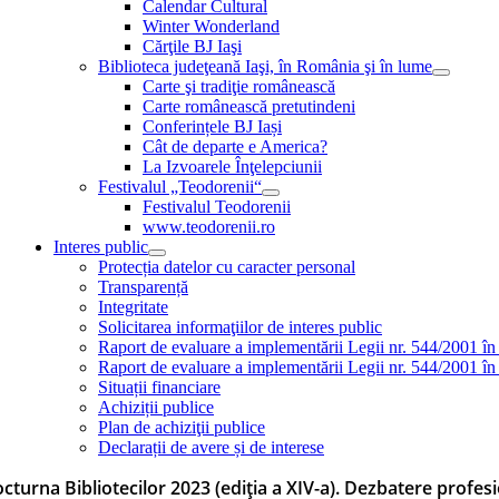
Calendar Cultural
Winter Wonderland
Cărţile BJ Iaşi
Biblioteca judeţeană Iaşi, în România şi în lume
Carte şi tradiţie românească
Carte românească pretutindeni
Conferințele BJ Iași
Cât de departe e America?
La Izvoarele Înţelepciunii
Festivalul „Teodorenii“
Festivalul Teodorenii
www.teodorenii.ro
Interes public
Protecția datelor cu caracter personal
Transparență
Integritate
Solicitarea informaţiilor de interes public
Raport de evaluare a implementării Legii nr. 544/2001 în
Raport de evaluare a implementării Legii nr. 544/2001 în
Situații financiare
Achiziții publice
Plan de achiziţii publice
Declarații de avere și de interese
cturna Bibliotecilor 2023 (ediția a XIV-a). Dezbatere profesio