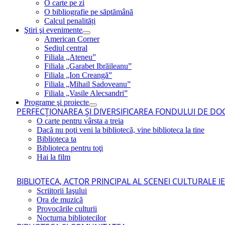
O carte pe zi
O bibliografie pe săptămână
Calcul penalități
Ştiri şi evenimente
American Corner
Sediul central
Filiala „Ateneu”
Filiala „Garabet Ibrăileanu”
Filiala „Ion Creangă”
Filiala „Mihail Sadoveanu”
Filiala „Vasile Alecsandri”
Programe şi proiecte
PERFECŢIONAREA ŞI DIVERSIFICAREA FONDULUI DE DOC
O carte pentru vârsta a treia
Dacă nu poţi veni la bibliotecă, vine biblioteca la tine
Biblioteca ta
Biblioteca pentru toţi
Hai la film
BIBLIOTECA, ACTOR PRINCIPAL AL SCENEI CULTURALE I
Scriitorii Iaşului
Ora de muzică
Provocările culturii
Nocturna bibliotecilor