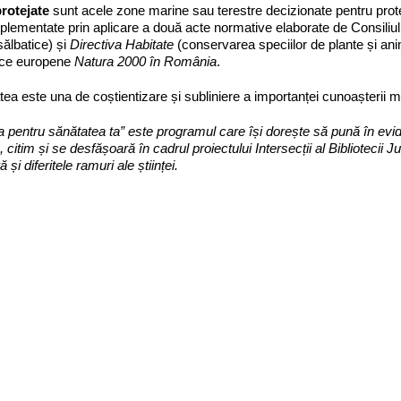
protejate
sunt acele zone marine sau terestre decizionate pentru protec
plementate prin aplicare a două acte normative elaborate de Consiliu
sălbatice) și
Directiva Habitate
(conservarea speciilor de plante și anima
ice europene
Natura 2000 în România
.
atea este una de coștientizare și subliniere a importanței cunoașterii moda
 pentru sănătatea ta” este programul care își dorește să pună în evide
 citim și se desfășoară în cadrul proiectului Intersecții al Bibliotecii 
ră și diferitele ramuri ale științei.