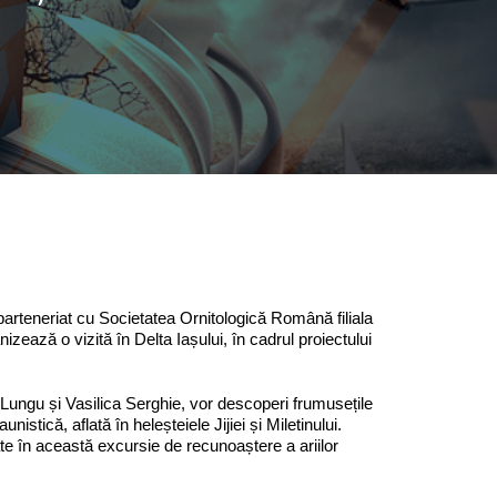
 parteneriat cu Societatea Ornitologică Română filiala
izează o vizită în Delta Iașului, în cadrul proiectului
la Lungu și Vasilica Serghie, vor descoperi frumusețile
istică, aflată în heleșteiele Jijiei și Miletinului.
e în această excursie de recunoaștere a ariilor