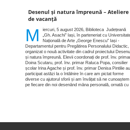
Desenul și natura împreună – Ateliere
de vacanță
M
iercuri, 5 august 2026, Biblioteca Județeană
„Gh. Asachi” Iași, în parteneriat cu Universitat
Națională de Arte „George Enescu” Iași -
Departamentul pentru Pregătirea Personalului Didactic,
organizat o nouă activitate din cadrul proiectului Desenu
și natura împreună. Elevii coordonați de prof. înv. prima
Doina Scutaru, prof. înv. primar Raluca Popa, consilier
școlar Irina Agache și prof. înv. primar Denisa Pintilie a
participat astăzi la o întâlnire în care am pictat forme
diverse cu ajutorul sforii și am învățat să ne cunoaștem
pe fiecare din noi desenând mâna personală, ornată cu