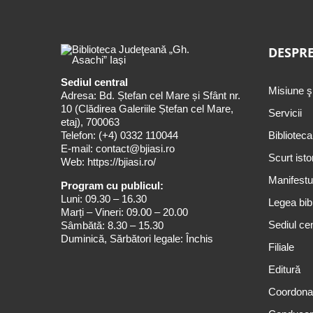
DESPRE
Sediul central
Misiune ş
Adresa: Bd. Ștefan cel Mare și Sfânt nr.
10 (Clădirea Galeriile Ștefan cel Mare,
Servicii
etaj), 700063
Telefon:
(+4) 0332 110044
Biblioteca
E-mail:
contact@bjiasi.ro
Scurt isto
Web:
https://bjiasi.ro/
Manifestul
Program cu publicul:
Luni: 09.30 – 16.30
Legea bibl
Marți – Vineri: 09.00 – 20.00
Sediul cen
Sâmbătă: 8.30 – 15.30
Duminică, Sărbători legale: Închis
Filiale
Editură
Coordona