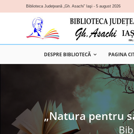
Skip
Biblioteca Judeţeană „Gh. Asachi” Iaşi - 5 august 2026
to
content
DESPRE BIBLIOTECĂ
PAGINA CI
„Natura pentru să
Bib