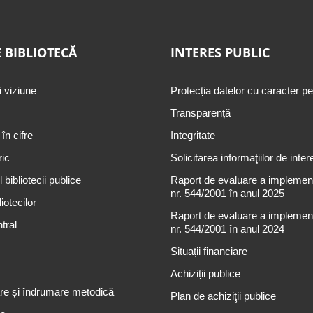
 BIBLIOTECĂ
INTERES PUBLIC
i viziune
Protecția datelor cu caracter p
Transparență
 în cifre
Integritate
ric
Solicitarea informaţiilor de inter
 bibliotecii publice
Raport de evaluare a implementă
nr. 544/2001 în anul 2025
iotecilor
Raport de evaluare a implementă
tral
nr. 544/2001 în anul 2024
Situații financiare
Achiziții publice
re și îndrumare metodică
Plan de achiziţii publice