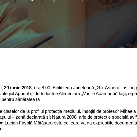
i,
20 iunie 2018
, ora 8.00, Biblioteca Județeană „Gh. Asachi” Iași, în
 Colegiul Agricol și de Industrie Alimentară „Vasile Adamachi” Iași, organ
 pentru sănătatea ta”.
de claselor de la profilul protecția mediului, însoțiți de profesor Mihae
așului – zonă declarată sit Natura 2000, arie de protecție specială avifaun
og Lucian Fasolă Mătăsaru este cel care va da explicațiile documentat
te.