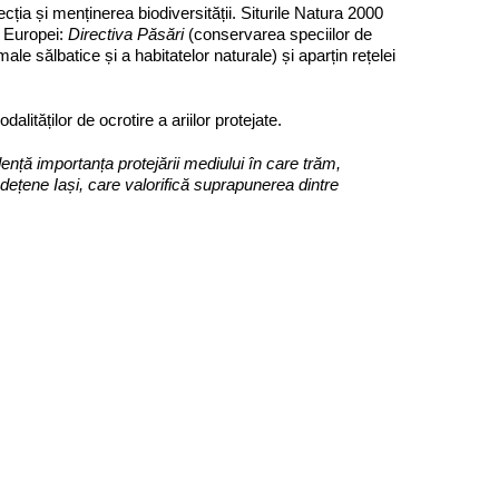
ția și menținerea biodiversității. Siturile Natura 2000
l Europei:
Directiva Păsări
(conservarea speciilor de
le sălbatice și a habitatelor naturale) și aparțin rețelei
lităților de ocrotire a ariilor protejate.
nță importanța protejării mediului în care trăm,
Județene Iași, care valorifică suprapunerea dintre