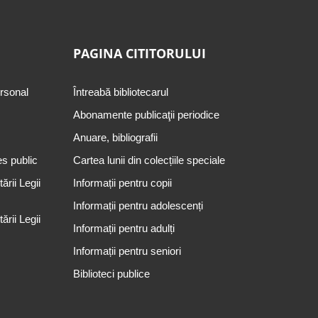
PAGINA CITITORULUI
ersonal
Întreabă bibliotecarul
Abonamente publicaţii periodice
Anuare, bibliografii
es public
Cartea lunii din colecțiile speciale
rii Legii
Informații pentru copii
Informații pentru adolescenți
rii Legii
Informații pentru adulți
Informații pentru seniori
Biblioteci publice