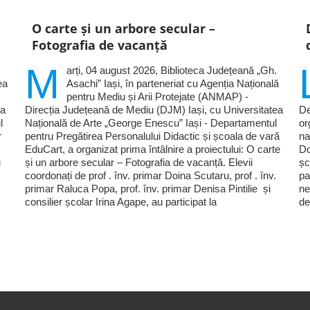
O carte și un arbore secular –
Fotografia de vacanță
M
arți, 04 august 2026, Biblioteca Județeană „Gh.
ea
Asachi” Iași, în parteneriat cu Agenția Națională
pentru Mediu și Arii Protejate (ANMAP) -
 a
Direcția Județeană de Mediu (DJM) Iași, cu Universitatea
De
l
Națională de Arte „George Enescu” Iași - Departamentul
or
r
pentru Pregătirea Personalului Didactic și școala de vară
na
EduCart, a organizat prima întâlnire a proiectului: O carte
Do
u
și un arbore secular – Fotografia de vacanță. Elevii
șc
coordonați de prof . înv. primar Doina Scutaru, prof . înv.
pa
primar Raluca Popa, prof. înv. primar Denisa Pintilie și
ne
consilier școlar Irina Agape, au participat la
de