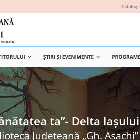
Catalog 
TITORULUI
ŞTIRI ŞI EVENIMENTE
PROGRAME 
nătatea ta”- Delta Iașului
lioteca Judeţeană „Gh. Asachi” 