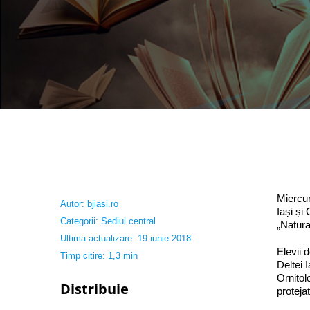
Miercur
Autor:
bjiasi.ro
Iași și
Categorii:
Sediul central
„Natura
Ultima actualizare: 19 iunie 2018
Elevii 
Timp citire: 1,3 min
Deltei I
Ornitol
Distribuie
proteja