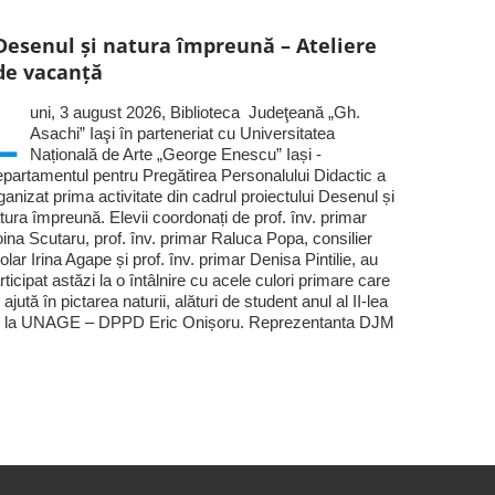
Desenul și natura împreună – Ateliere
de vacanță
L
uni, 3 august 2026, Biblioteca Judeţeană „Gh.
Asachi” Iaşi în parteneriat cu Universitatea
Națională de Arte „George Enescu” Iași -
partamentul pentru Pregătirea Personalului Didactic a
ganizat prima activitate din cadrul proiectului Desenul și
tura împreună. Elevii coordonați de prof. înv. primar
ina Scutaru, prof. înv. primar Raluca Popa, consilier
olar Irina Agape și prof. înv. primar Denisa Pintilie, au
rticipat astăzi la o întâlnire cu acele culori primare care
 ajută în pictarea naturii, alături de student anul al II-lea
 la UNAGE – DPPD Eric Onișoru. Reprezentanta DJM