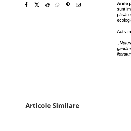
Ariile 
sunt im
păsări 
ecolog
Activit
„Natura
gândim,
literatu
Articole Similare