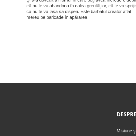
că nu te va abandona în calea greutăţilor, că te va sprijin
că nu te va lăsa să disperi. Este bărbatul creator aflat
mereu pe baricade în apărarea
DESPRE
Misiune ş