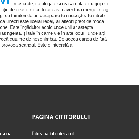
măsurate, catalogate și reasamblate cu grijă și
enție de ceasornicar. În această aventură merge în zig-
g, cu trimiteri de un curaj care te năucește. Te întrebi
că uneori este liberal rebel, iar alteori preot de modă
che. Este îngăduitor acolo unde unii ar aștepta
trasingența, și taie în carne vie în alte locuri, unde alții
vocă cutume de neschimbat. De aceea cartea de față
 provoca scandal. Este o integrală a
PAGINA CITITORULUI
ersonal
Întreabă bibliotecarul