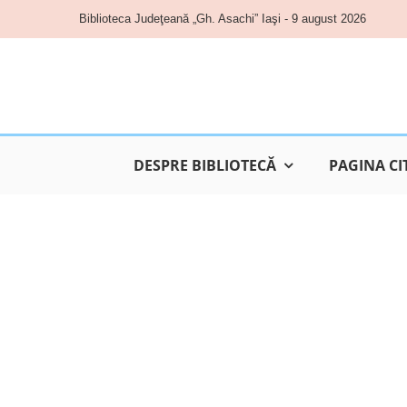
Skip
Biblioteca Judeţeană „Gh. Asachi” Iaşi - 9 august 2026
to
content
DESPRE BIBLIOTECĂ
PAGINA CI