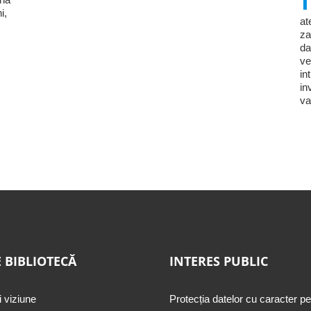
i,
at
za
da
ve
in
in
va
 BIBLIOTECĂ
INTERES PUBLIC
i viziune
Protecția datelor cu caracter p