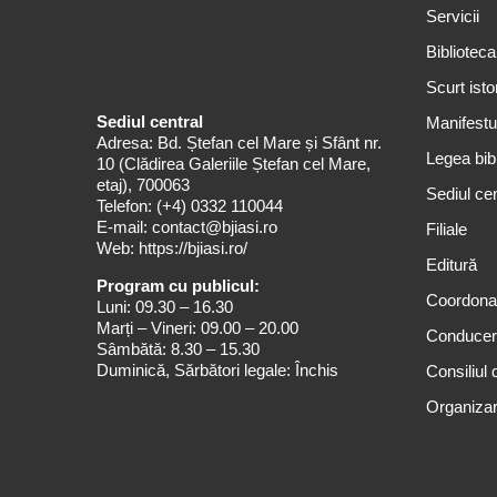
Servicii
Biblioteca
Scurt isto
Sediul central
Manifestul
Adresa: Bd. Ștefan cel Mare și Sfânt nr.
Legea bibl
10 (Clădirea Galeriile Ștefan cel Mare,
etaj), 700063
Sediul cen
Telefon:
(+4) 0332 110044
E-mail:
contact@bjiasi.ro
Filiale
Web:
https://bjiasi.ro/
Editură
Program cu publicul:
Coordona
Luni: 09.30 – 16.30
Marți – Vineri: 09.00 – 20.00
Conduce
Sâmbătă: 8.30 – 15.30
Duminică, Sărbători legale: Închis
Consiliul 
Organizar