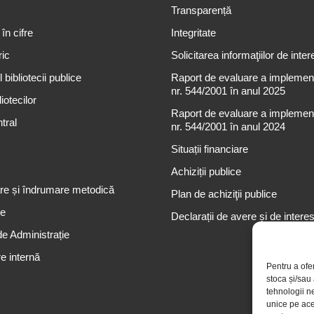
Transparență
 în cifre
Integritate
ric
Solicitarea informaţiilor de inter
 bibliotecii publice
Raport de evaluare a implementă
nr. 544/2001 în anul 2025
iotecilor
Raport de evaluare a implementă
tral
nr. 544/2001 în anul 2024
Situații financiare
Achiziții publice
re și îndrumare metodică
Plan de achiziţii publice
re
Declarații de avere și de intere
de Administrație
e internă
Pentru a ofe
stoca și/sau
tehnologii n
unice pe ace