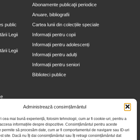
Abonamente publicaţii periodice
Anuare, bibliografii
es public
Cartea lunii din colecțiile speciale
rii Legii
Informații pentru copii
Informații pentru adolescenți
rii Legii
Informații pentru adulți
Informații pentru seniori
Biblioteci publice
se
Administrează consimțământul
ri cea mai bună experiență, folosim tehnologii, cum ar fi cookie-uri, pentru a
 accesa informațiile despre dispozitive. Consimțământul pentru aceste
e permite să procesăm date, cum ar fi comportamentul de navigare sau ID-uri
st site. Dacă nu îți dai consimțământul sau îți retragi consimțământul dat