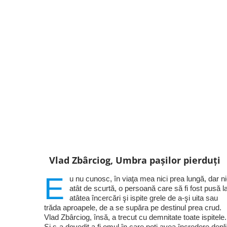
Vlad Zbârciog, Umbra pașilor pierduți
E
u nu cunosc, în viaţa mea nici prea lungă, dar ni
atât de scurtă, o persoană care să fi fost pusă l
atâtea încercări şi ispite grele de a-şi uita sau
trăda aproapele, de a se supăra pe destinul prea crud.
Vlad Zbârciog, însă, a trecut cu demnitate toate ispitele.
Şi s-a dovedit a fi omul în care poţi avea încredere depl