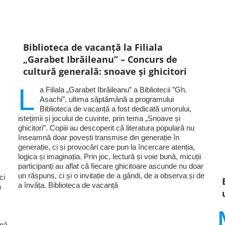
Biblioteca de vacanță la Filiala
„Garabet Ibrăileanu” – Concurs de
cultură generală: snoave și ghicitori
L
a Filiala „Garabet Ibrăileanu” a Bibliotecii ”Gh.
Asachi”, ultima săptămână a programului
Biblioteca de vacanță a fost dedicată umorului,
istețimii și jocului de cuvinte, prin tema „Snoave și
ghicitori”. Copiii au descoperit că literatura populară nu
înseamnă doar povești transmise din generație în
generație, ci și provocări care pun la încercare atenția,
logica și imaginația. Prin joc, lectură și voie bună, micuții
participanți au aflat că fiecare ghicitoare ascunde nu doar
un răspuns, ci și o invitație de a gândi, de a observa și de
ci
a învăța. Biblioteca de vacanță
a
ină