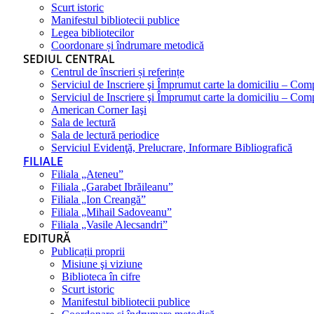
Scurt istoric
Manifestul bibliotecii publice
Legea bibliotecilor
Coordonare și îndrumare metodică
SEDIUL CENTRAL
Centrul de înscrieri și referințe
Serviciul de Inscriere şi Împrumut carte la domiciliu – Com
Serviciul de Inscriere şi Împrumut carte la domiciliu – Co
American Corner Iaşi
Sala de lectură
Sala de lectură periodice
Serviciul Evidenţă, Prelucrare, Informare Bibliografică
FILIALE
Filiala „Ateneu”
Filiala „Garabet Ibrăileanu”
Filiala „Ion Creangă”
Filiala „Mihail Sadoveanu”
Filiala „Vasile Alecsandri”
EDITURĂ
Publicații proprii
Misiune şi viziune
Biblioteca în cifre
Scurt istoric
Manifestul bibliotecii publice