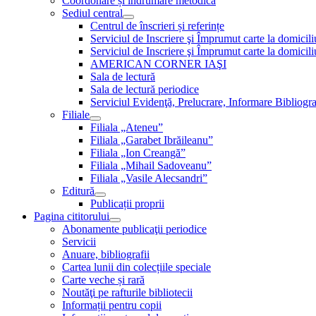
Coordonare și îndrumare metodică
Sediul central
Centrul de înscrieri și referințe
Serviciul de Inscriere şi Împrumut carte la domici
Serviciul de Inscriere şi Împrumut carte la domici
AMERICAN CORNER IAŞI
Sala de lectură
Sala de lectură periodice
Serviciul Evidenţă, Prelucrare, Informare Bibliogra
Filiale
Filiala „Ateneu”
Filiala „Garabet Ibrăileanu”
Filiala „Ion Creangă”
Filiala „Mihail Sadoveanu”
Filiala „Vasile Alecsandri”
Editură
Publicații proprii
Pagina cititorului
Abonamente publicaţii periodice
Servicii
Anuare, bibliografii
Cartea lunii din colecțiile speciale
Carte veche și rară
Noutăţi pe rafturile bibliotecii
Informații pentru copii