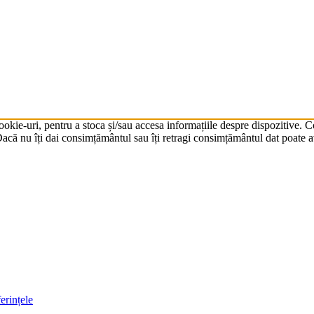
cookie-uri, pentru a stoca și/sau accesa informațiile despre dispozitive.
că nu îți dai consimțământul sau îți retragi consimțământul dat poate av
erințele