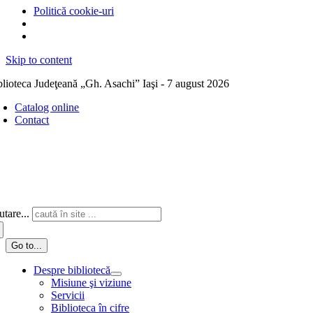
Politică cookie-uri
Skip to content
blioteca Judeţeană „Gh. Asachi” Iaşi - 7 august 2026
Catalog online
Contact
tare...
Go to...
Despre bibliotecă
Misiune şi viziune
Servicii
Biblioteca în cifre