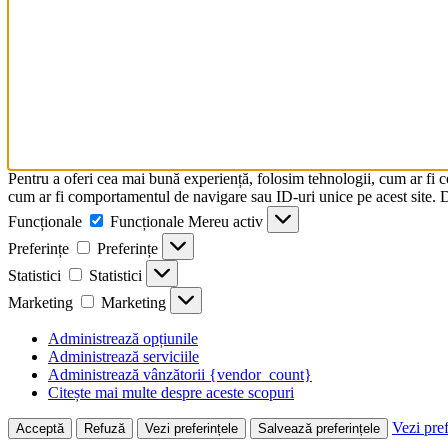
Pentru a oferi cea mai bună experiență, folosim tehnologii, cum ar fi 
cum ar fi comportamentul de navigare sau ID-uri unice pe acest site. Da
Funcționale
Funcționale
Mereu activ
Preferințe
Preferințe
Statistici
Statistici
Marketing
Marketing
Administrează opțiunile
Administrează serviciile
Administrează vânzătorii {vendor_count}
Citește mai multe despre aceste scopuri
Vezi pref
Acceptă
Refuză
Vezi preferințele
Salvează preferințele