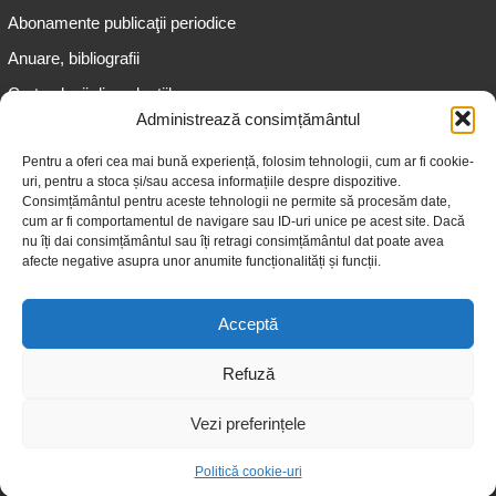
Abonamente publicaţii periodice
Anuare, bibliografii
Cartea lunii din colecțiile
speciale
Administrează consimțământul
Informații pentru copii
Pentru a oferi cea mai bună experiență, folosim tehnologii, cum ar fi cookie-
uri, pentru a stoca și/sau accesa informațiile despre dispozitive.
Informații pentru adolescenți
Consimțământul pentru aceste tehnologii ne permite să procesăm date,
Informații pentru adulți
cum ar fi comportamentul de navigare sau ID-uri unice pe acest site. Dacă
nu îți dai consimțământul sau îți retragi consimțământul dat poate avea
Informații pentru seniori
afecte negative asupra unor anumite funcționalități și funcții.
Biblioteci publice
Acceptă
Refuză
Vezi preferințele
© 2026 Biblioteca Judeţeană „Gheorghe Asachi” Iaşi
Politică cookie-uri