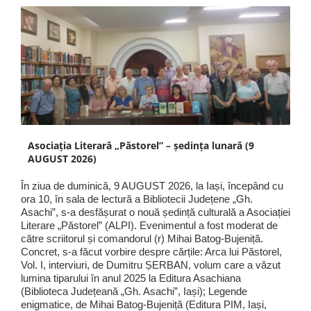
Asociația Literară „Păstorel” – ședința lunară (9
AUGUST 2026)
În ziua de duminică, 9 AUGUST 2026, la Iași, începând cu
ora 10, în sala de lectură a Bibliotecii Județene „Gh.
Asachi”, s-a desfășurat o nouă ședință culturală a Asociației
Literare „Păstorel” (ALPI). Evenimentul a fost moderat de
către scriitorul și comandorul (r) Mihai Batog-Bujeniță.
Concret, s-a făcut vorbire despre cărțile: Arca lui Păstorel,
Vol. I, interviuri, de Dumitru ȘERBAN, volum care a văzut
lumina tiparului în anul 2025 la Editura Asachiana
(Biblioteca Județeană „Gh. Asachi”, Iași); Legende
enigmatice, de Mihai Batog-Bujeniță (Editura PIM, Iași,