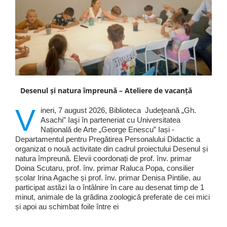
Desenul și natura împreună – Ateliere de vacanță
V
ineri, 7 august 2026, Biblioteca Judeţeană „Gh.
Asachi” Iaşi în parteneriat cu Universitatea
Națională de Arte „George Enescu” Iași -
Departamentul pentru Pregătirea Personalului Didactic a
organizat o nouă activitate din cadrul proiectului Desenul și
natura împreună. Elevii coordonați de prof. înv. primar
Doina Scutaru, prof. înv. primar Raluca Popa, consilier
școlar Irina Agache și prof. înv. primar Denisa Pintilie, au
participat astăzi la o întâlnire în care au desenat timp de 1
minut, animale de la grădina zoologică preferate de cei mici
și apoi au schimbat foile între ei