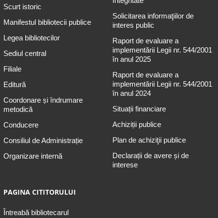
Integritate
Scurt istoric
Solicitarea informaţiilor de
Manifestul bibliotecii publice
interes public
Legea bibliotecilor
Raport de evaluare a
implementării Legii nr. 544/2001
Sediul central
în anul 2025
Filiale
Raport de evaluare a
implementării Legii nr. 544/2001
Editură
în anul 2024
Coordonare și îndrumare
Situații financiare
metodică
Achiziții publice
Conducere
Plan de achiziţii publice
Consiliul de Administrație
Declarații de avere și de
Organizare internă
interese
PAGINA CITITORULUI
Întreabă bibliotecarul