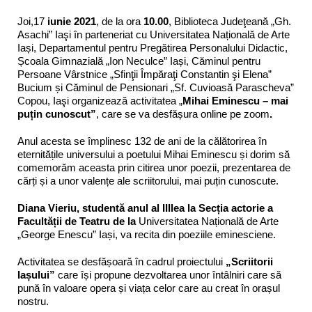
Joi,17
iunie 2021
, de la ora
10.00
, Biblioteca Judeţeană „Gh.
Asachi” Iaşi în parteneriat cu Universitatea Națională de Arte
Iași, Departamentul pentru Pregătirea Personalului Didactic,
Școala Gimnazială „Ion Neculce” Iași, Căminul pentru
Persoane Vârstnice „Sfinţii Împăraţi Constantin şi Elena”
Bucium și Căminul de Pensionari „Sf. Cuvioasă Parascheva”
Copou, Iaşi organizează activitatea „
Mihai Eminescu – mai
puțin cunoscut”
, care se va desfășura online pe zoom
.
Anul acesta se împlinesc 132 de ani de la călătorirea în
eternitățile universului a poetului Mihai Eminescu și dorim să
comemorăm aceasta prin citirea unor poezii, prezentarea de
cărți și a unor valențe ale scriitorului, mai puțin cunoscute.
Diana Vieriu, studentă anul al IIIlea la Secția actorie a
Facultății de Teatru de la
Universitatea Națională de Arte
„George Enescu” Iași, va recita din poeziile eminesciene.
Activitatea se desfășoară în cadrul proiectului
„Scriitorii
Iașului”
care își propune dezvoltarea unor întâlniri care să
pună în valoare opera și viața celor care au creat în orașul
nostru.