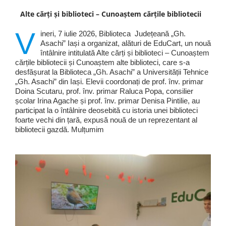
Alte cărți și biblioteci – Cunoaștem cărțile bibliotecii
V
ineri, 7 iulie 2026, Biblioteca Județeană „Gh.
Asachi” Iași a organizat, alături de EduCart, un nouă
întâlnire intitulată Alte cărți și biblioteci – Cunoaștem
cărțile bibliotecii și Cunoaștem alte biblioteci, care s-a
desfășurat la Biblioteca „Gh. Asachi” a Universității Tehnice
„Gh. Asachi” din Iași. Elevii coordonați de prof. înv. primar
Doina Scutaru, prof. înv. primar Raluca Popa, consilier
școlar Irina Agache și prof. înv. primar Denisa Pintilie, au
participat la o întâlnire deosebită cu istoria unei biblioteci
foarte vechi din țară, expusă nouă de un reprezentant al
bibliotecii gazdă. Mulțumim