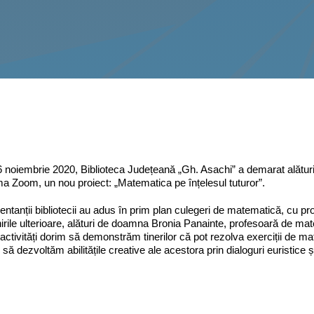
6 noiembrie 2020, Biblioteca Județeană „Gh. Asachi” a demarat alături
ma Zoom, un nou proiect: „Matematica pe înțelesul tuturor”.
ntanții bibliotecii au adus în prim plan culegeri de matematică, cu pr
lnirile ulterioare, alături de doamna Bronia Panainte, profesoară de m
activități dorim să demonstrăm tinerilor că pot rezolva exerciții de ma
 să dezvoltăm abilitățile creative ale acestora prin dialoguri euristice