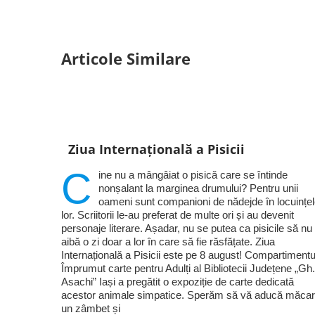
Articole Similare
Ziua Internațională a Pisicii
C
ine nu a mângâiat o pisică care se întinde
nonșalant la marginea drumului? Pentru unii
oameni sunt companioni de nădejde în locuințe
lor. Scriitorii le-au preferat de multe ori și au devenit
personaje literare. Așadar, nu se putea ca pisicile să nu
aibă o zi doar a lor în care să fie răsfățate. Ziua
Internațională a Pisicii este pe 8 august! Compartimentu
Împrumut carte pentru Adulți al Bibliotecii Județene „Gh.
Asachi” Iași a pregătit o expoziție de carte dedicată
acestor animale simpatice. Sperăm să vă aducă măcar
un zâmbet și