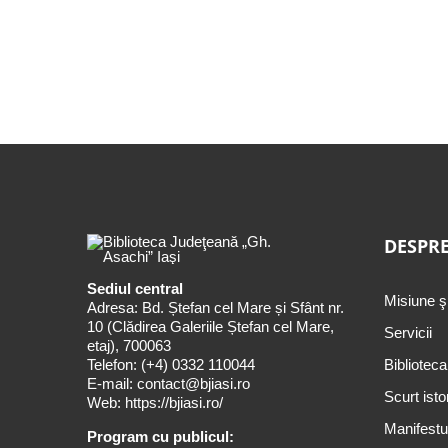
DESPRE
Sediul central
Misiune ş
Adresa: Bd. Ștefan cel Mare și Sfânt nr.
10 (Clădirea Galeriile Ștefan cel Mare,
Servicii
etaj), 700063
Telefon:
(+4) 0332 110044
Biblioteca
E-mail:
contact@bjiasi.ro
Scurt isto
Web:
https://bjiasi.ro/
Manifestul
Program cu publicul: