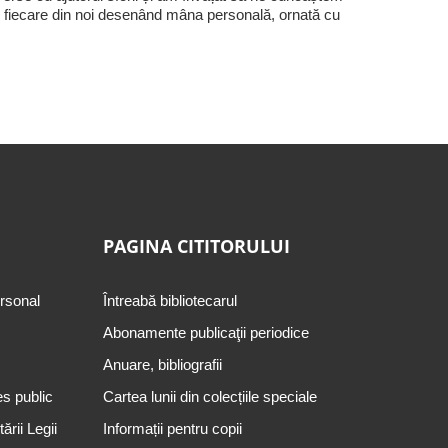
 fiecare din noi desenând mâna personală, ornată cu
PAGINA CITITORULUI
ersonal
Întreabă bibliotecarul
Abonamente publicaţii periodice
Anuare, bibliografii
es public
Cartea lunii din colecțiile speciale
rii Legii
Informații pentru copii