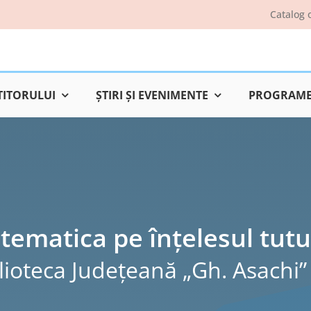
Catalog 
TITORULUI
ŞTIRI ŞI EVENIMENTE
PROGRAME 
tematica pe înțelesul tutu
lioteca Judeţeană „Gh. Asachi” 