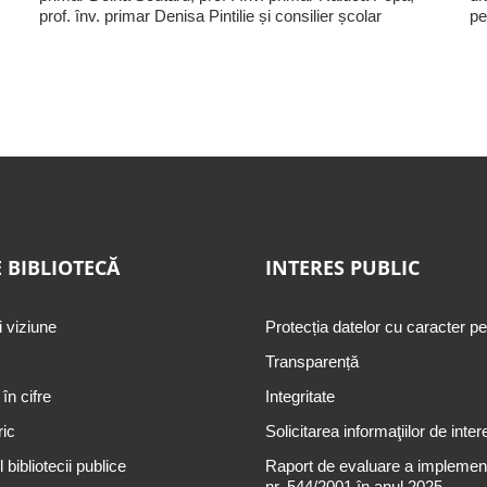
prof. înv. primar Denisa Pintilie și consilier școlar
pe
 BIBLIOTECĂ
INTERES PUBLIC
i viziune
Protecția datelor cu caracter p
Transparență
 în cifre
Integritate
ric
Solicitarea informaţiilor de inter
 bibliotecii publice
Raport de evaluare a implementă
nr. 544/2001 în anul 2025