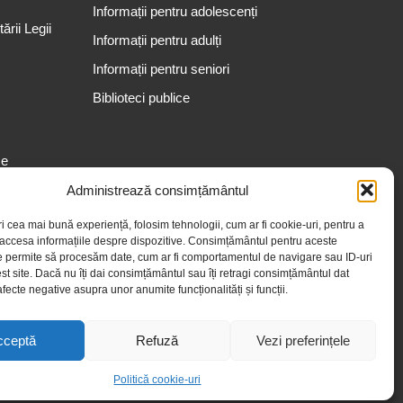
Informații pentru adolescenți
rii Legii
Informații pentru adulți
Informații pentru seniori
Biblioteci publice
se
Administrează consimțământul
ri cea mai bună experiență, folosim tehnologii, cum ar fi cookie-uri, pentru a
 accesa informațiile despre dispozitive. Consimțământul pentru aceste
e permite să procesăm date, cum ar fi comportamentul de navigare sau ID-uri
st site. Dacă nu îți dai consimțământul sau îți retragi consimțământul dat
fecte negative asupra unor anumite funcționalități și funcții.
cceptă
Refuză
Vezi preferințele
Politică cookie-uri