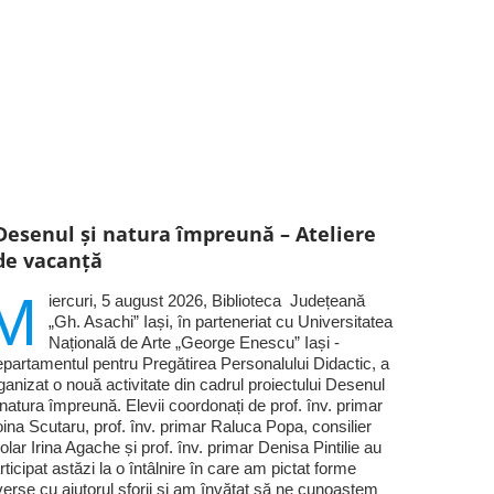
Desenul și natura împreună – Ateliere
de vacanță
M
iercuri, 5 august 2026, Biblioteca Județeană
„Gh. Asachi” Iași, în parteneriat cu Universitatea
Națională de Arte „George Enescu” Iași -
partamentul pentru Pregătirea Personalului Didactic, a
ganizat o nouă activitate din cadrul proiectului Desenul
 natura împreună. Elevii coordonați de prof. înv. primar
ina Scutaru, prof. înv. primar Raluca Popa, consilier
olar Irina Agache și prof. înv. primar Denisa Pintilie au
rticipat astăzi la o întâlnire în care am pictat forme
verse cu ajutorul sforii și am învățat să ne cunoaștem