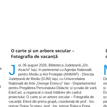
O carte și un arbore secular –
Fotografia de vacanță
J
oi, 06 august 2026, Biblioteca Județeană „Gh.
le
Asachi” Iași, în parteneriat cu Agenția Națională
pentru Mediu și Arii Protejate (ANMAP) - Direcția
Județeană de Mediu (DJM) Iași, cu Universitatea
De
Națională de Arte „George Enescu” Iași - Departamentul
or
l
pentru Pregătirea Personalului Didactic și școala de vară
și
EduCart, a organizat o nouă întâlnire din cadrul
Do
proiectului: O carte și un arbore secular – Fotografia de
șc
vacanță. Elevii din prima grupă, coordonați de prof . înv.
pa
primar Doina Scutaru, prof . înv. primar Raluca Popa,
di