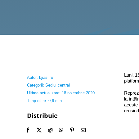
Luni, 1
Autor:
bjiasi.ro
platfor
Categorii:
Sediul central
Repreze
Ultima actualizare: 18 noiembrie 2020
la întâ
Timp citire: 0,6 min
aceste 
reușind
Distribuie