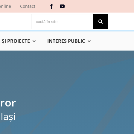
online
Contact
Cautare...
ŞI PROIECTE
INTERES PUBLIC
ror
Iaşi