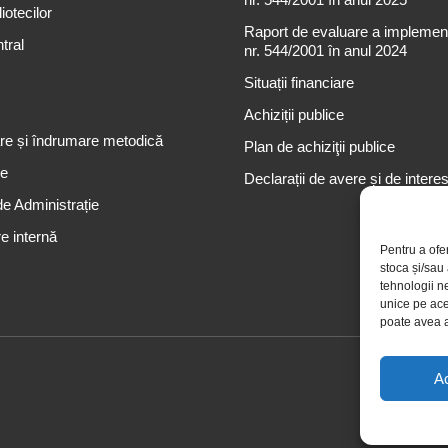
iotecilor
Raport de evaluare a implementă
tral
nr. 544/2001 în anul 2024
Situații financiare
Achiziții publice
re și îndrumare metodică
Plan de achiziţii publice
re
Declarații de avere și de intere
de Administrație
e internă
Pentru a ofe
stoca și/sau
tehnologii n
unice pe ace
poate avea a
A