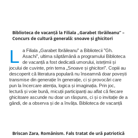
Biblioteca de vacanță la Filiala „Garabet Ibrăileanu” –
Concurs de cultură generală: snoave și ghicitori
L
a Filiala „Garabet Ibrăileanu” a Bibliotecii ”Gh.
Asachi”, ultima săptămână a programului Biblioteca
de vacanță a fost dedicată umorului, istețimii și
jocului de cuvinte, prin tema „Snoave și ghicitori”. Copiii au
descoperit că literatura populară nu înseamnă doar povești
transmise din generație în generație, ci și provocări care
pun la încercare atenția, logica și imaginația. Prin joc,
lectură și voie bună, micuții participanți au aflat că fiecare
ghicitoare ascunde nu doar un răspuns, ci și o invitație de a
gândi, de a observa și de a învăța. Biblioteca de vacanță
Briscan Zara, Românism. Fals tratat de ură patriotică