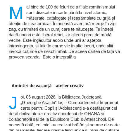
M
ai bine de 100 de feluri de a fi ale românismului
sunt disecate în carte până la nivel atomic,
măsurate, catalogate și reasamblate cu grijă și
atenție de ceasornicar. În această aventură merge în zig-
zag, cu trimiteri de un curaj care te năucește. Te întrebi
dacă uneori este liberal rebel, iar alteori preot de modă
veche. Este îngăduitor acolo unde unii ar aștepta
intrasingența, și taie în carne vie în alte locuri, unde alții
invocă cutume de neschimbat. De aceea cartea de față va
provoca scandal. Este o integrală a
Amintiri de vacanță – atelier creativ
J
oi, 06 august 2026, la Biblioteca Județeană
„Gheorghe Asachi” Iași - Compartimentul Împrumut
carte pentru Copii și Adolescenți s-a desfășurat cel
de-al doilea atelier creativ coordonat de OHANA și
colaboratorii săi de la Edubloom Club & Afterschool. De
această dată, cei mici au realizat brățări și semne de carte
din mărgeluțe, fiecare creație fiind unică și plină de culoare.