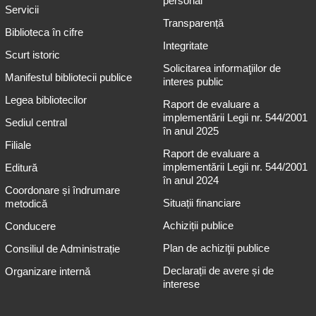
personal
Servicii
Transparență
Biblioteca în cifre
Integritate
Scurt istoric
Solicitarea informaţiilor de
Manifestul bibliotecii publice
interes public
Legea bibliotecilor
Raport de evaluare a
implementării Legii nr. 544/2001
Sediul central
în anul 2025
Filiale
Raport de evaluare a
implementării Legii nr. 544/2001
Editură
în anul 2024
Coordonare și îndrumare
Situații financiare
metodică
Achiziții publice
Conducere
Plan de achiziţii publice
Consiliul de Administrație
Declarații de avere și de
Organizare internă
interese