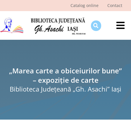
Skip
Catalog online
Contact
to
content
Tog
Nav
Despre bibliotecă
Pagina cititorului
Ştiri şi evenimente
„Marea carte a obiceiurilor bune”
– expoziție de carte
Programe şi proiecte
Biblioteca Judeţeană „Gh. Asachi” Iaşi
Interes public