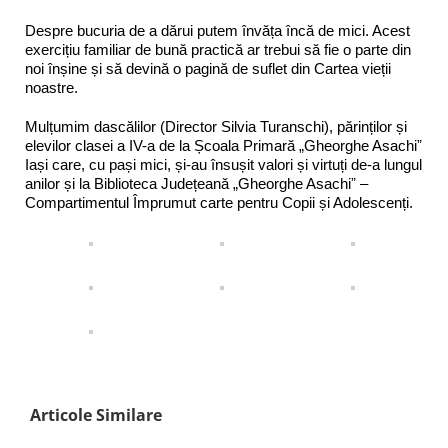
Despre bucuria de a dărui putem învăța încă de mici. Acest
exercițiu familiar de bună practică ar trebui să fie o parte din
noi înșine și să devină o pagină de suflet din Cartea vieții
noastre.
Mulțumim dascălilor (Director Silvia Turanschi), părinților și
elevilor clasei a IV-a de la Școala Primară „Gheorghe Asachiˮ
Iași care, cu pași mici, și-au însușit valori și virtuți de-a lungul
anilor și la Biblioteca Județeană „Gheorghe Asachiˮ –
Compartimentul Împrumut carte pentru Copii și Adolescenți.
Articole Similare