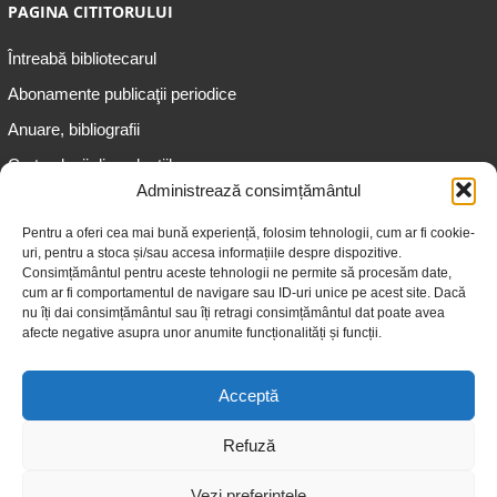
PAGINA CITITORULUI
Întreabă bibliotecarul
Abonamente publicaţii periodice
Anuare, bibliografii
Cartea lunii din colecțiile
speciale
Administrează consimțământul
Informații pentru copii
Pentru a oferi cea mai bună experiență, folosim tehnologii, cum ar fi cookie-
uri, pentru a stoca și/sau accesa informațiile despre dispozitive.
Informații pentru adolescenți
Consimțământul pentru aceste tehnologii ne permite să procesăm date,
Informații pentru adulți
cum ar fi comportamentul de navigare sau ID-uri unice pe acest site. Dacă
nu îți dai consimțământul sau îți retragi consimțământul dat poate avea
Informații pentru seniori
afecte negative asupra unor anumite funcționalități și funcții.
Biblioteci publice
Acceptă
Refuză
Vezi preferințele
© 2026 Biblioteca Judeţeană „Gheorghe Asachi” Iaşi