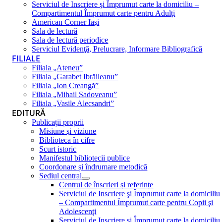
Serviciul de Inscriere şi Împrumut carte la domiciliu –
Compartimentul Împrumut carte pentru Adulţi
American Corner Iaşi
Sala de lectură
Sala de lectură periodice
Serviciul Evidenţă, Prelucrare, Informare Bibliografică
FILIALE
Filiala „Ateneu”
Filiala „Garabet Ibrăileanu”
Filiala „Ion Creangă”
Filiala „Mihail Sadoveanu”
Filiala „Vasile Alecsandri”
EDITURĂ
Publicații proprii
Misiune şi viziune
Biblioteca în cifre
Scurt istoric
Manifestul bibliotecii publice
Coordonare și îndrumare metodică
Sediul central
Centrul de înscrieri și referințe
Serviciul de Inscriere şi Împrumut carte la domiciliu
– Compartimentul Împrumut carte pentru Copii şi
Adolescenţi
Serviciul de Inscriere şi Împrumut carte la domiciliu