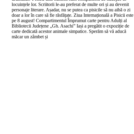
locuințele lor. Scriitorii le-au preferat de multe ori și au devenit
personaje literare. Așadar, nu se putea ca pisicile să nu aibă o zi
doar a lor în care să fie răsfățate. Ziua Internațională a Pisicii este
pe 8 august! Compartimentul Împrumut carte pentru Adulți al
Bibliotecii Județene „Gh. Asachi” Iași a pregătit o expoziție de
carte dedicată acestor animale simpatice. Sperăm să vă aducă
măcar un zâmbet și