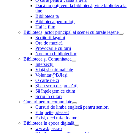
O carte pentru vârsta a treia
Dacă nu poţi veni la bibliotecă, vine biblioteca la
tine
Biblioteca ta
Biblioteca pentru toţi
Hai la film
Biblioteca, actor principal al scenei culturale ieşene
Scriitorii Iaşului
Ora de muzică
Provocările culturii
Nocturna bibliotecilor
Biblioteca și Comunitatea
Intersecţii
Viaţă şi spiritualitate
Voluntar@BJIaşi
O carte pe zi
Şi eu scriu despre cărţi
Să înţelegem ce citim
Scriu în culori
Cursuri pentru comunitate
Cursuri de limba engleză pentru seniori
E-tiquette, please!
Exist, deci mi-e foame!
Biblioteca în epoca digitală
www.bjiasi.ro