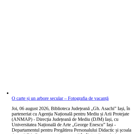
O carte și un arbore secular – Fotografia de vacanță
J
oi, 06 august 2026, Biblioteca Județeană „Gh. Asachi” Iași, în
parteneriat cu Agenția Națională pentru Mediu și Arii Protejate
(ANMAP) - Direcția Județeană de Mediu (DJM) Iași, cu
Universitatea Națională de Arte „George Enescu” Iași -
Departamentul pentru Pregătirea Personalului Didactic și școala