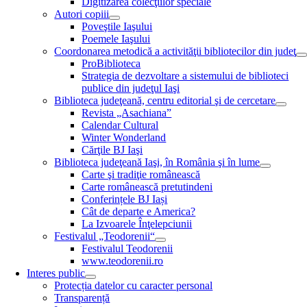
Digitizarea colecţiilor speciale
Autori copiii
Poveştile Iaşului
Poemele Iaşului
Coordonarea metodică a activităţii bibliotecilor din judeţ
ProBiblioteca
Strategia de dezvoltare a sistemului de biblioteci
publice din judeţul Iaşi
Biblioteca judeţeană, centru editorial şi de cercetare
Revista „Asachiana”
Calendar Cultural
Winter Wonderland
Cărţile BJ Iaşi
Biblioteca judeţeană Iaşi, în România şi în lume
Carte şi tradiţie românească
Carte românească pretutindeni
Conferințele BJ Iași
Cât de departe e America?
La Izvoarele Înţelepciunii
Festivalul „Teodorenii“
Festivalul Teodorenii
www.teodorenii.ro
Interes public
Protecția datelor cu caracter personal
Transparență