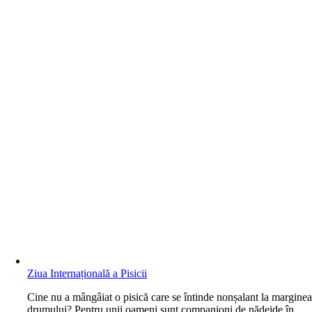
Ziua Internațională a Pisicii
C
ine nu a mângâiat o pisică care se întinde nonșalant la margine
drumului? Pentru unii oameni sunt companioni de nădejde în