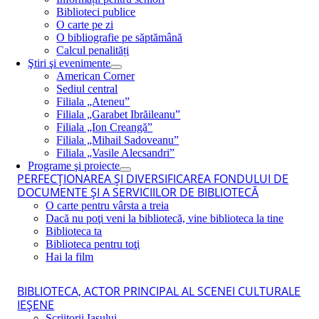
Biblioteci publice
O carte pe zi
O bibliografie pe săptămână
Calcul penalități
Ştiri şi evenimente
American Corner
Sediul central
Filiala „Ateneu”
Filiala „Garabet Ibrăileanu”
Filiala „Ion Creangă”
Filiala „Mihail Sadoveanu”
Filiala „Vasile Alecsandri”
Programe şi proiecte
PERFECŢIONAREA ŞI DIVERSIFICAREA FONDULUI DE
DOCUMENTE ŞI A SERVICIILOR DE BIBLIOTECĂ
O carte pentru vârsta a treia
Dacă nu poţi veni la bibliotecă, vine biblioteca la tine
Biblioteca ta
Biblioteca pentru toţi
Hai la film
BIBLIOTECA, ACTOR PRINCIPAL AL SCENEI CULTURALE
IEŞENE
Scriitorii Iaşului