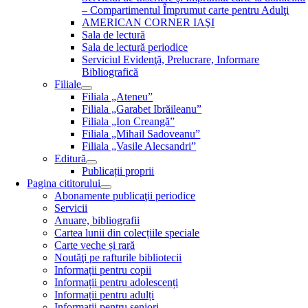
– Compartimentul Împrumut carte pentru Adulţi
AMERICAN CORNER IAŞI
Sala de lectură
Sala de lectură periodice
Serviciul Evidenţă, Prelucrare, Informare
Bibliografică
Filiale
Filiala „Ateneu”
Filiala „Garabet Ibrăileanu”
Filiala „Ion Creangă”
Filiala „Mihail Sadoveanu”
Filiala „Vasile Alecsandri”
Editură
Publicații proprii
Pagina cititorului
Abonamente publicaţii periodice
Servicii
Anuare, bibliografii
Cartea lunii din colecțiile speciale
Carte veche și rară
Noutăţi pe rafturile bibliotecii
Informații pentru copii
Informații pentru adolescenți
Informații pentru adulți
Informații pentru seniori