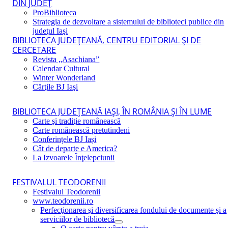
DIN JUDEŢ
ProBiblioteca
Strategia de dezvoltare a sistemului de biblioteci publice din
judeţul Iaşi
BIBLIOTECA JUDEŢEANĂ, CENTRU EDITORIAL ŞI DE
CERCETARE
Revista „Asachiana”
Calendar Cultural
Winter Wonderland
Cărţile BJ Iaşi
BIBLIOTECA JUDEŢEANĂ IAŞI, ÎN ROMÂNIA ŞI ÎN LUME
Carte şi tradiţie românească
Carte românească pretutindeni
Conferințele BJ Iași
Cât de departe e America?
La Izvoarele Înţelepciunii
FESTIVALUL TEODORENII
Festivalul Teodorenii
www.teodorenii.ro
Perfecţionarea şi diversificarea fondului de documente şi a
serviciilor de bibliotecă