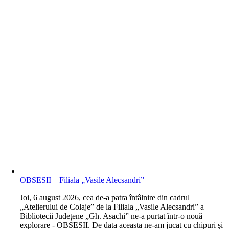
OBSESII – Filiala „Vasile Alecsandri”
J
oi, 6 august 2026, cea de-a patra întâlnire din cadrul
„Atelierului de Colaje” de la Filiala „Vasile Alecsandri” a
Bibliotecii Județene „Gh. Asachi” ne-a purtat într-o nouă
explorare - OBSESII. De data aceasta ne-am jucat cu chipuri și