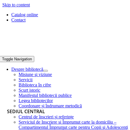
Skip to content
Catalog online
Contact
Toggle Navigation
Despre bibliotecă
Misiune şi viziune
Servicii
Biblioteca în cifre
Scurt istoric
Manifestul bibliotecii publice
Legea bibliotecilor
Coordonare și îndrumare metodică
SEDIUL CENTRAL
Centrul de înscrieri și referințe
Serviciul de Inscriere şi Împrumut carte la domiciliu –
Compartimentul Împrumut carte pentru Copii şi Adolescenţi