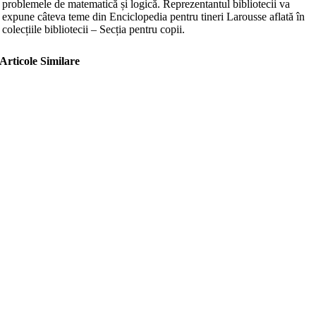
problemele de matematică și logică. Reprezentantul bibliotecii va
expune câteva teme din Enciclopedia pentru tineri Larousse aflată în
colecțiile bibliotecii – Secția pentru copii.
Articole Similare