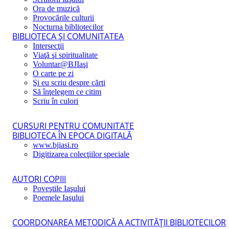
Ora de muzică
Provocările culturii
Nocturna bibliotecilor
BIBLIOTECA ŞI COMUNITATEA
Intersecţii
Viaţă şi spiritualitate
Voluntar@BJIaşi
O carte pe zi
Şi eu scriu despre cărţi
Să înţelegem ce citim
Scriu în culori
CURSURI PENTRU COMUNITATE
BIBLIOTECA ÎN EPOCA DIGITALĂ
www.bjiasi.ro
Digitizarea colecţiilor speciale
AUTORI COPIII
Poveştile Iaşului
Poemele Iaşului
COORDONAREA METODICĂ A ACTIVITĂŢII BIBLIOTECILOR