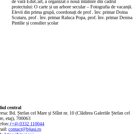
de vară EduCart, a organizat o nouă întâlnire din cadrul
proiectului: O carte și un arbore secular – Fotografia de vacanță.
Elevii din prima grupă, coordonați de prof . înv. primar Doina
Scutaru, prof . înv. primar Raluca Popa, prof. înv. primar Denisa
Pintilie și consilier școlar
iul central
esa: Bd. Ștefan cel Mare și Sfânt nr. 10 (Clădirea Galeriile Ștefan cel
e, etaj), 700063
efon:
(+4) 0332 110044
ail:
contact@bjiasi.ro