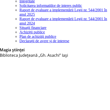
Integritate
Solicitarea informaţiilor de interes public
Raport de evaluare a implementării Legii nr. 544/2001 în
anul 2025
Raport de evaluare a implementării Legii nr. 544/2001 în
anul 2024
Situații financiare
Achiziții publice
Plan de achiziţii publice
Declarații de avere și de interese
Magia științei
Biblioteca Judeţeană „Gh. Asachi” Iaşi