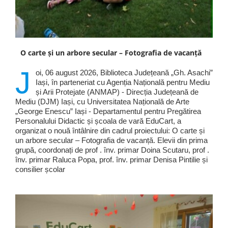
O carte și un arbore secular – Fotografia de vacanță
J
oi, 06 august 2026, Biblioteca Județeană „Gh. Asachi”
Iași, în parteneriat cu Agenția Națională pentru Mediu
și Arii Protejate (ANMAP) - Direcția Județeană de
Mediu (DJM) Iași, cu Universitatea Națională de Arte
„George Enescu” Iași - Departamentul pentru Pregătirea
Personalului Didactic și școala de vară EduCart, a
organizat o nouă întâlnire din cadrul proiectului: O carte și
un arbore secular – Fotografia de vacanță. Elevii din prima
grupă, coordonați de prof . înv. primar Doina Scutaru, prof .
înv. primar Raluca Popa, prof. înv. primar Denisa Pintilie și
consilier școlar