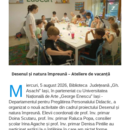
Desenul și natura împreună – Ateliere de vacanță
M
iercuri, 5 august 2026, Biblioteca Județeană „Gh.
Asachi” Iași, în parteneriat cu Universitatea
Națională de Arte „George Enescu” Iași -
Departamentul pentru Pregătirea Personalului Didactic, a
organizat o nouă activitate din cadrul proiectului Desenul și
natura împreună. Elevii coordonați de prof. înv. primar
Doina Scutaru, prof. înv. primar Raluca Popa, consilier
școlar Irina Agache și prof. înv. primar Denisa Pintilie au
participat astăzi la o întâlnire în care am pictat forme