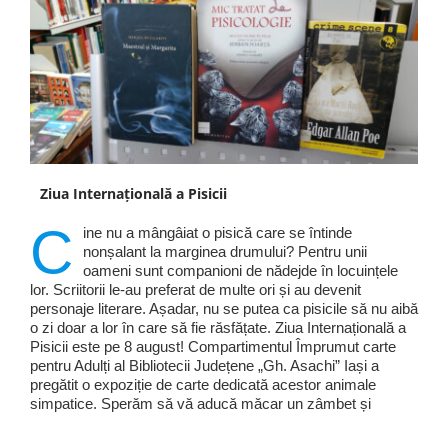
Ziua Internațională a Pisicii
C
ine nu a mângâiat o pisică care se întinde
nonșalant la marginea drumului? Pentru unii
oameni sunt companioni de nădejde în locuințele
lor. Scriitorii le-au preferat de multe ori și au devenit
personaje literare. Așadar, nu se putea ca pisicile să nu aibă
o zi doar a lor în care să fie răsfățate. Ziua Internațională a
Pisicii este pe 8 august! Compartimentul Împrumut carte
pentru Adulți al Bibliotecii Județene „Gh. Asachi” Iași a
pregătit o expoziție de carte dedicată acestor animale
simpatice. Sperăm să vă aducă măcar un zâmbet și