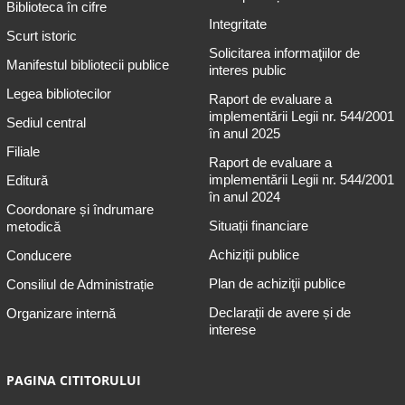
Biblioteca în cifre
Integritate
Scurt istoric
Solicitarea informaţiilor de
Manifestul bibliotecii publice
interes public
Legea bibliotecilor
Raport de evaluare a
implementării Legii nr. 544/2001
Sediul central
în anul 2025
Filiale
Raport de evaluare a
implementării Legii nr. 544/2001
Editură
în anul 2024
Coordonare și îndrumare
Situații financiare
metodică
Achiziții publice
Conducere
Plan de achiziţii publice
Consiliul de Administrație
Declarații de avere și de
Organizare internă
interese
PAGINA CITITORULUI