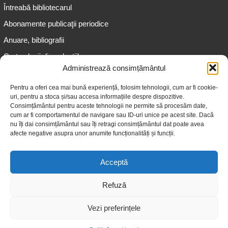
Întreabă bibliotecarul
Abonamente publicaţii periodice
Anuare, bibliografii
Cartea lunii din colecțiile
speciale
Administrează consimțământul
Informații pentru copii
Pentru a oferi cea mai bună experiență, folosim tehnologii, cum ar fi cookie-
uri, pentru a stoca și/sau accesa informațiile despre dispozitive.
Informații pentru adolescenți
Consimțământul pentru aceste tehnologii ne permite să procesăm date,
Informații pentru adulți
cum ar fi comportamentul de navigare sau ID-uri unice pe acest site. Dacă
nu îți dai consimțământul sau îți retragi consimțământul dat poate avea
Informații pentru seniori
afecte negative asupra unor anumite funcționalități și funcții.
Biblioteci publice
Acceptă
Refuză
Vezi preferințele
© 2026 Biblioteca Judeţeană „Gheorghe Asachi” Iaşi