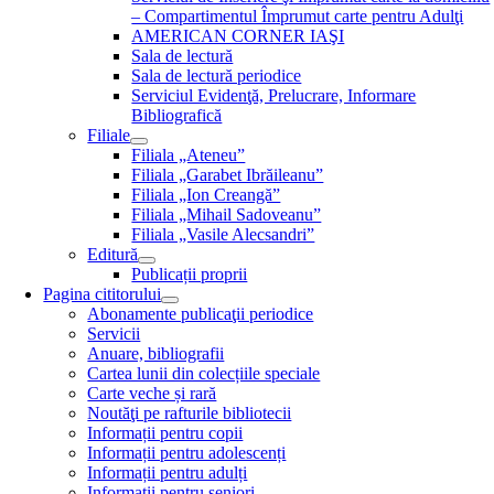
– Compartimentul Împrumut carte pentru Adulţi
AMERICAN CORNER IAŞI
Sala de lectură
Sala de lectură periodice
Serviciul Evidenţă, Prelucrare, Informare
Bibliografică
Filiale
Filiala „Ateneu”
Filiala „Garabet Ibrăileanu”
Filiala „Ion Creangă”
Filiala „Mihail Sadoveanu”
Filiala „Vasile Alecsandri”
Editură
Publicații proprii
Pagina cititorului
Abonamente publicaţii periodice
Servicii
Anuare, bibliografii
Cartea lunii din colecțiile speciale
Carte veche și rară
Noutăţi pe rafturile bibliotecii
Informații pentru copii
Informații pentru adolescenți
Informații pentru adulți
Informații pentru seniori