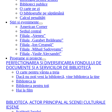
Biblioteci publice
O carte pe zi
O bibliografie pe săptămână
Calcul penalități
Ştiri şi evenimente
American Corner
Sediul central
Filiala „Ateneu”
Filiala „Garabet Ibrăileanu”
Filiala „Ion Creangă”
Filiala „Mihail Sadoveanu”
Filiala „Vasile Alecsandri”
Programe şi proiecte
PERFECŢIONAREA ŞI DIVERSIFICAREA FONDULUI DE
DOCUMENTE ŞI A SERVICIILOR DE BIBLIOTECĂ
O carte pentru vârsta a treia
Dacă nu poţi veni la bibliotecă, vine biblioteca la tine
Biblioteca ta
Biblioteca pentru toţi
Hai la film
BIBLIOTECA, ACTOR PRINCIPAL AL SCENEI CULTURALE
IEŞENE
Scriitorii Iaşului