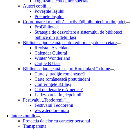
Digitizarea colecţiilor speciale
Autori copiii
Poveştile Iaşului
Poemele Iaşului
Coordonarea metodică a activităţii bibliotecilor din judeţ
ProBiblioteca
Strategia de dezvoltare a sistemului de biblioteci
publice din judeţul Iaşi
Biblioteca judeţeană, centru editorial şi de cercetare
Revista „Asachiana”
Calendar Cultural
Winter Wonderland
Cărţile BJ Iaşi
Biblioteca judeţeană Iaşi, în România şi în lume
Carte şi tradiţie românească
Carte românească pretutindeni
Conferințele BJ Iași
Cât de departe e America?
La Izvoarele Înţelepciunii
Festivalul „Teodorenii“
Festivalul Teodorenii
www.teodorenii.ro
Interes public
Protecția datelor cu caracter personal
Transparență