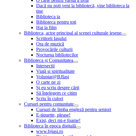
O carte pentru vârsta a treia
Dacă nu poţi veni la bibliotecă, vine biblioteca la
tine
Biblioteca ta
Biblioteca pentru toţi
Hai la film
Biblioteca, actor principal al scenei culturale ieşene
Scriitorii Iaşului
Ora de muzică
Provocările culturii
Nocturna bibliotecilor
Biblioteca și Comunitatea
Intersecţii
Viaţă şi spiritualitate
Voluntar@BJIaşi
O carte pe zi
Şi eu scriu despre cărţi
Să înţelegem ce citim
Scriu în culori
Cursuri pentru comunitate
Cursuri de limba engleză pentru seniori
E-tiquette, please!
Exist, deci mi-e foame!
Biblioteca în epoca digitală
www.bjiasi.ro