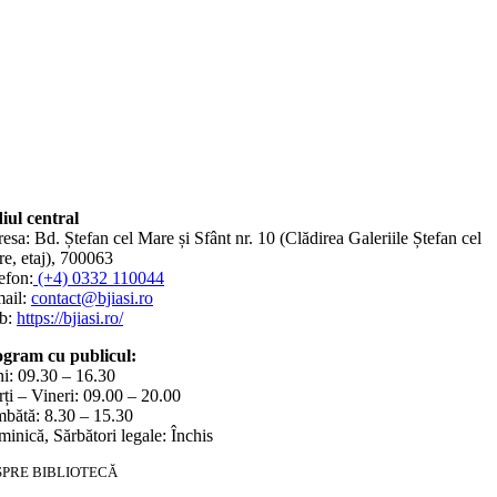
iul central
esa: Bd. Ștefan cel Mare și Sfânt nr. 10 (Clădirea Galeriile Ștefan cel
e, etaj), 700063
efon:
(+4) 0332 110044
ail:
contact@bjiasi.ro
b:
https://bjiasi.ro/
gram cu publicul:
i: 09.30 – 16.30
ți – Vineri: 09.00 – 20.00
bătă: 8.30 – 15.30
inică, Sărbători legale: Închis
SPRE BIBLIOTECĂ