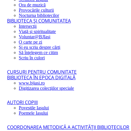
Ora de muzică
Provocările culturii
Nocturna bibliotecilor
BIBLIOTECA ŞI COMUNITATEA
Intersecţii
Viaţă şi spiritualitate
Voluntar@BJIaşi
O carte pe zi
Şi eu scriu despre cărţi
Să înţelegem ce citim
Scriu în culori
CURSURI PENTRU COMUNITATE
BIBLIOTECA ÎN EPOCA DIGITALĂ
www.bjiasi.ro
Digitizarea colecţiilor speciale
AUTORI COPIII
Poveştile Iaşului
Poemele Iaşului
COORDONAREA METODICĂ A ACTIVITĂŢII BIBLIOTECILOR