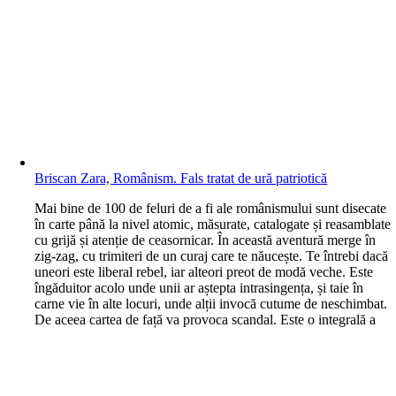
Briscan Zara, Românism. Fals tratat de ură patriotică
M
ai bine de 100 de feluri de a fi ale românismului sunt disecate
în carte până la nivel atomic, măsurate, catalogate și reasamblate
cu grijă și atenție de ceasornicar. În această aventură merge în
zig-zag, cu trimiteri de un curaj care te năucește. Te întrebi dacă
uneori este liberal rebel, iar alteori preot de modă veche. Este
îngăduitor acolo unde unii ar aștepta intrasingența, și taie în
carne vie în alte locuri, unde alții invocă cutume de neschimbat.
De aceea cartea de față va provoca scandal. Este o integrală a