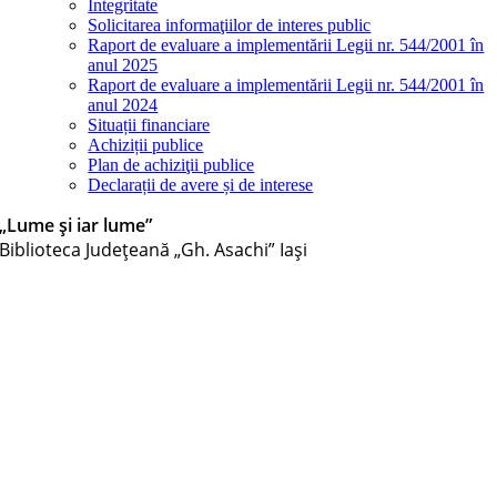
Integritate
Solicitarea informaţiilor de interes public
Raport de evaluare a implementării Legii nr. 544/2001 în
anul 2025
Raport de evaluare a implementării Legii nr. 544/2001 în
anul 2024
Situații financiare
Achiziții publice
Plan de achiziţii publice
Declarații de avere și de interese
„Lume și iar lume”
Biblioteca Judeţeană „Gh. Asachi” Iaşi