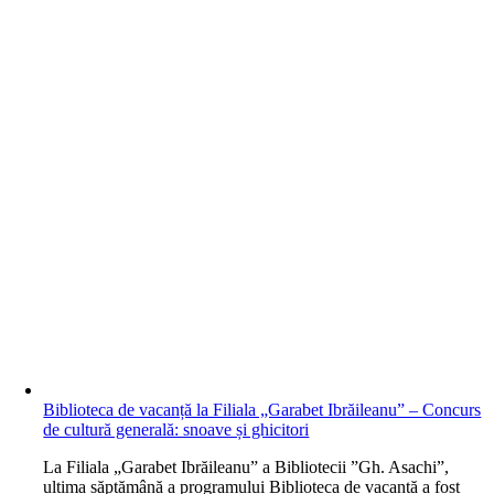
Biblioteca de vacanță la Filiala „Garabet Ibrăileanu” – Concurs
de cultură generală: snoave și ghicitori
L
a Filiala „Garabet Ibrăileanu” a Bibliotecii ”Gh. Asachi”,
ultima săptămână a programului Biblioteca de vacanță a fost