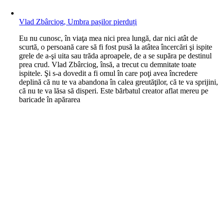
Vlad Zbârciog, Umbra pașilor pierduți
E
u nu cunosc, în viaţa mea nici prea lungă, dar nici atât de
scurtă, o persoană care să fi fost pusă la atâtea încercări şi ispite
grele de a-şi uita sau trăda aproapele, de a se supăra pe destinul
prea crud. Vlad Zbârciog, însă, a trecut cu demnitate toate
ispitele. Şi s-a dovedit a fi omul în care poţi avea încredere
deplină că nu te va abandona în calea greutăţilor, că te va sprijini
că nu te va lăsa să disperi. Este bărbatul creator aflat mereu pe
baricade în apărarea