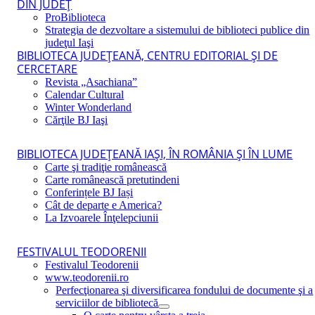
DIN JUDEŢ
ProBiblioteca
Strategia de dezvoltare a sistemului de biblioteci publice din
judeţul Iaşi
BIBLIOTECA JUDEŢEANĂ, CENTRU EDITORIAL ŞI DE
CERCETARE
Revista „Asachiana”
Calendar Cultural
Winter Wonderland
Cărţile BJ Iaşi
BIBLIOTECA JUDEŢEANĂ IAŞI, ÎN ROMÂNIA ŞI ÎN LUME
Carte şi tradiţie românească
Carte românească pretutindeni
Conferințele BJ Iași
Cât de departe e America?
La Izvoarele Înţelepciunii
FESTIVALUL TEODORENII
Festivalul Teodorenii
www.teodorenii.ro
Perfecţionarea şi diversificarea fondului de documente şi a
serviciilor de bibliotecă