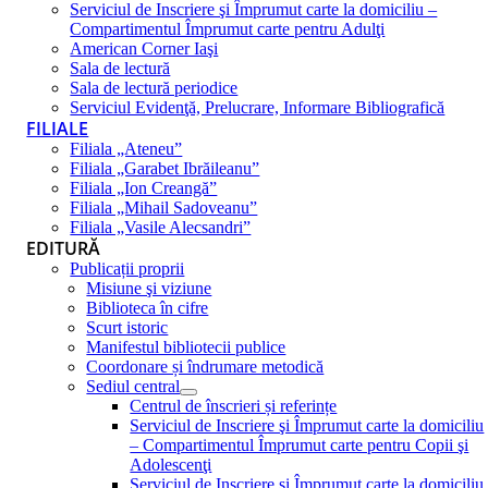
Serviciul de Inscriere şi Împrumut carte la domiciliu –
Compartimentul Împrumut carte pentru Adulţi
American Corner Iaşi
Sala de lectură
Sala de lectură periodice
Serviciul Evidenţă, Prelucrare, Informare Bibliografică
FILIALE
Filiala „Ateneu”
Filiala „Garabet Ibrăileanu”
Filiala „Ion Creangă”
Filiala „Mihail Sadoveanu”
Filiala „Vasile Alecsandri”
EDITURĂ
Publicații proprii
Misiune şi viziune
Biblioteca în cifre
Scurt istoric
Manifestul bibliotecii publice
Coordonare și îndrumare metodică
Sediul central
Centrul de înscrieri și referințe
Serviciul de Inscriere şi Împrumut carte la domiciliu
– Compartimentul Împrumut carte pentru Copii şi
Adolescenţi
Serviciul de Inscriere şi Împrumut carte la domiciliu