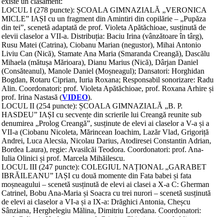
existe un clasament:
LOCUL I (278 puncte): ȘCOALA GIMNAZIALĂ „VERONICA
MICLE” IAȘI cu un fragment din Amintiri din copilărie – „Pupăza
din tei”, scenetă adaptată de prof. Violeta Apătăchioae, susținută de
elevii claselor a VII-a. Distribuția: Baciu Irina (vânzătoare în târg),
Rusu Matei (Catrina), Ciobanu Marian (negustor), Mihai Antonio
Liviu Can (Nică), Stamate Ana Maria (Smaranda Creangă), Dascălu
Mihaela (mătușa Mărioara), Dianu Marius (Nică), Dârjan Daniel
(Consăteanul), Manole Daniel (Moșneagul); Dansatori: Horghidan
Bogdan, Rotaru Ciprian, Iuria Roxana; Responsabil sonorizare: Radu
Alin. Coordonatori: prof. Violeta Apătăchioae, prof. Roxana Arhire și
prof. Irina Nastasă (
VIDEO
).
LOCUL II (254 puncte): ȘCOALA GIMNAZIALĂ „B. P.
HASDEU” IAȘI cu secvențe din scrierile lui Creangă reunite sub
denumirea „Prolog Creangă”, susținute de elevi ai claselor a V-a și a
VII-a (Ciobanu Nicoleta, Mărincean Ioachim, Lazăr Vlad, Grigoriță
Andrei, Luca Alecsia, Nicolau Darius, Atodiresei Constantin Adrian,
Bordea Laura), regie: Avasilcăi Teodora. Coordonatori: prof. Ana-
Iulia Olinici și prof. Marcela Mihăilescu.
LOCUL III (247 puncte): COLEGIUL NAȚIONAL „GARABET
IBRĂILEANU” IAȘI cu două momente din Fata babei și fata
moșneagului – scenetă susținută de elevi ai clasei a X-a C: Gherman
Catrinel, Bobu Ana-Maria și Soacra cu trei nurori – scenetă susținută
de elevi ai claselor a VI-a și a IX-a: Drăghici Antonia, Cheșcu
Sânziana, Herghelegiu Mălina, Dimitriu Loredana. Coordonatori: