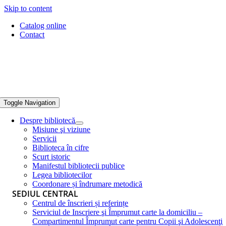
Skip to content
Catalog online
Contact
Toggle Navigation
Despre bibliotecă
Misiune şi viziune
Servicii
Biblioteca în cifre
Scurt istoric
Manifestul bibliotecii publice
Legea bibliotecilor
Coordonare și îndrumare metodică
SEDIUL CENTRAL
Centrul de înscrieri și referințe
Serviciul de Inscriere şi Împrumut carte la domiciliu –
Compartimentul Împrumut carte pentru Copii şi Adolescenţi