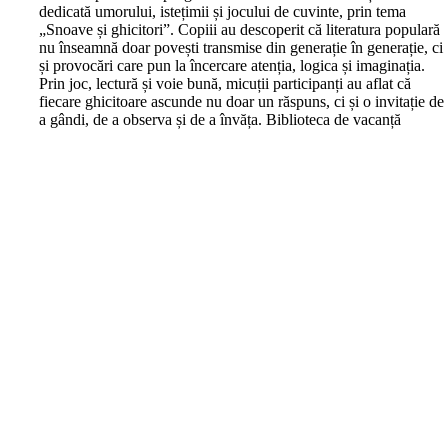
dedicată umorului, istețimii și jocului de cuvinte, prin tema
„Snoave și ghicitori”. Copiii au descoperit că literatura populară
nu înseamnă doar povești transmise din generație în generație, ci
și provocări care pun la încercare atenția, logica și imaginația.
Prin joc, lectură și voie bună, micuții participanți au aflat că
fiecare ghicitoare ascunde nu doar un răspuns, ci și o invitație de
a gândi, de a observa și de a învăța. Biblioteca de vacanță