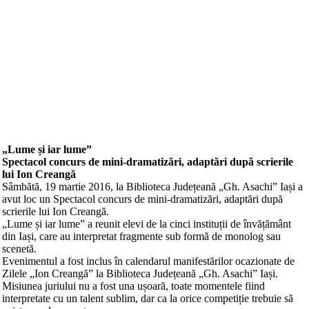
„Lume și iar lume”
Spectacol concurs de mini-dramatizări, adaptări după scrierile
lui Ion Creangă
Sâmbătă, 19 martie 2016, la Biblioteca Județeană „Gh. Asachi” Iași a
avut loc un Spectacol concurs de mini-dramatizări, adaptări după
scrierile lui Ion Creangă.
„Lume și iar lume” a reunit elevi de la cinci instituții de învățământ
din Iași, care au interpretat fragmente sub formă de monolog sau
scenetă.
Evenimentul a fost inclus în calendarul manifestărilor ocazionate de
Zilele „Ion Creangă” la Biblioteca Județeană „Gh. Asachi” Iași.
Misiunea juriului nu a fost una ușoară, toate momentele fiind
interpretate cu un talent sublim, dar ca la orice competiție trebuie să