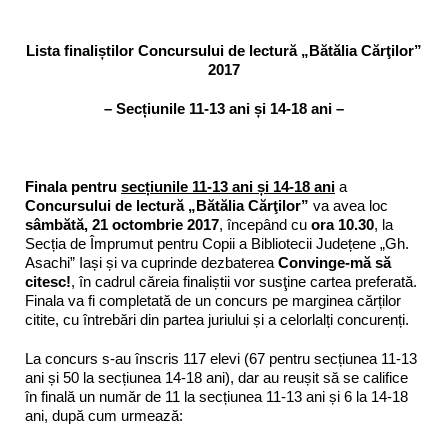
Lista finaliștilor Concursului de lectură „Bătălia Cărţilor”
2017
– Secțiunile 11-13 ani și 14-18 ani –
Finala pentru
secțiunile 11-13 ani și 14-18 ani
a
Concursului de lectură „Bătălia Cărţilor”
va avea loc
sâmbătă, 21 octombrie 2017
, începând cu
ora 10.30
, la
Secția de Împrumut pentru Copii a Bibliotecii Județene „Gh.
Asachi” Iași și va cuprinde dezbaterea
Convinge-mă să
citesc!
, în cadrul căreia finaliștii vor susţine cartea preferată.
Finala va fi completată de un concurs pe marginea cărților
citite, cu întrebări din partea juriului și a celorlalți concurenți.
La concurs s-au înscris 117 elevi (67 pentru secțiunea 11-13
ani și 50 la secțiunea 14-18 ani), dar au reușit să se califice
în finală un număr de 11 la secțiunea 11-13 ani și 6 la 14-18
ani, după cum urmează: