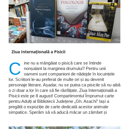
Ziua Internațională a Pisicii
C
ine nu a mângâiat o pisică care se întinde
nonșalant la marginea drumului? Pentru unii
oameni sunt companioni de nădejde în locuințele
lor. Scriitorii le-au preferat de multe ori și au devenit
personaje literare. Așadar, nu se putea ca pisicile să nu aibă
o zi doar a lor în care să fie răsfățate. Ziua Internațională a
Pisicii este pe 8 august! Compartimentul Împrumut carte
pentru Adulți al Bibliotecii Județene „Gh. Asachi” Iași a
pregătit o expoziție de carte dedicată acestor animale
simpatice. Sperăm să vă aducă măcar un zâmbet și