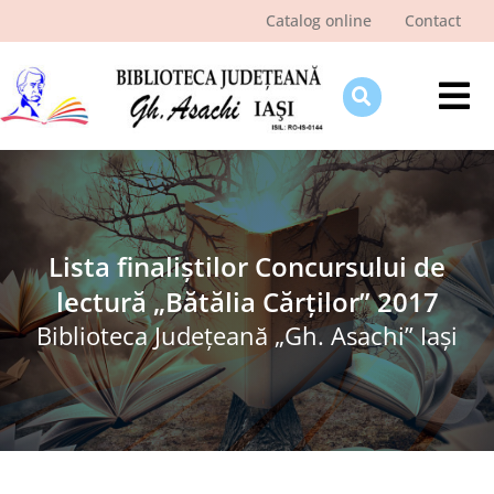
Skip
Catalog online
Contact
to
content
Tog
Nav
Despre bibliotecă
Pagina cititorului
Ştiri şi evenimente
Lista finaliștilor Concursului de
lectură „Bătălia Cărţilor” 2017
Programe şi proiecte
Biblioteca Judeţeană „Gh. Asachi” Iaşi
Interes public