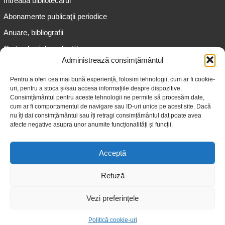
Întreabă bibliotecarul
Abonamente publicaţii periodice
Anuare, bibliografii
Cartea lunii din colecțiile
speciale
Administrează consimțământul
Informații pentru copii
Pentru a oferi cea mai bună experiență, folosim tehnologii, cum ar fi cookie-
uri, pentru a stoca și/sau accesa informațiile despre dispozitive.
Informații pentru adolescenți
Consimțământul pentru aceste tehnologii ne permite să procesăm date,
Informații pentru adulți
cum ar fi comportamentul de navigare sau ID-uri unice pe acest site. Dacă
nu îți dai consimțământul sau îți retragi consimțământul dat poate avea
Informații pentru seniori
afecte negative asupra unor anumite funcționalități și funcții.
Biblioteci publice
Acceptă
Refuză
Vezi preferințele
© 2026 Biblioteca Judeţeană „Gheorghe Asachi” Iaşi
Politică cookie-uri