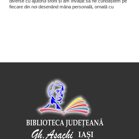
diverse cu ajutorul sforii și am învățat să ne cunoaștem pe
fiecare din noi desenând mâna personală, ornată cu