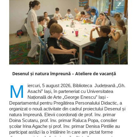
Desenul și natura împreună – Ateliere de vacanță
M
iercuri, 5 august 2026, Biblioteca Județeană „Gh.
Asachi” Iași, în parteneriat cu Universitatea
Națională de Arte „George Enescu” Iași -
Departamentul pentru Pregătirea Personalului Didactic, a
organizat o nouă activitate din cadrul proiectului Desenul și
natura împreună. Elevii coordonați de prof. înv. primar
Doina Scutaru, prof. înv. primar Raluca Popa, consilier
școlar Irina Agache și prof. înv. primar Denisa Pintilie au
participat astăzi la o întâlnire în care am pictat forme