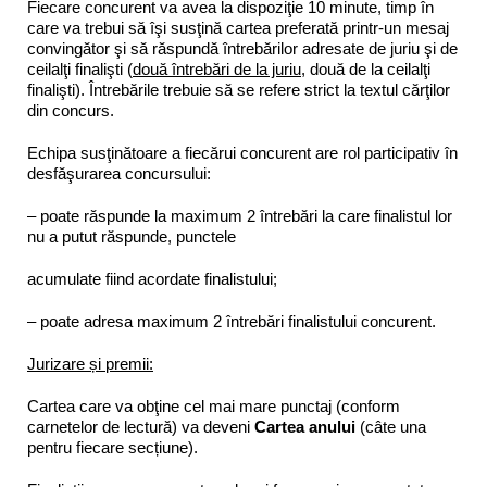
Fiecare concurent va avea la dispoziţie 10 minute, timp în
care va trebui să îşi susţină cartea preferată printr-un mesaj
convingător şi să răspundă întrebărilor adresate de juriu şi de
ceilalţi finalişti (
două întrebări de la juriu
, două de la ceilalţi
finalişti). Întrebările trebuie să se refere strict la textul cărţilor
din concurs.
Echipa susţinătoare a fiecărui concurent are rol participativ în
desfăşurarea concursului:
– poate răspunde la maximum 2 întrebări la care finalistul lor
nu a putut răspunde, punctele
acumulate fiind acordate finalistului;
– poate adresa maximum 2 întrebări finalistului concurent.
Jurizare și premii:
Cartea care va obţine cel mai mare punctaj (conform
carnetelor de lectură) va deveni
Cartea anului
(câte una
pentru fiecare secțiune).