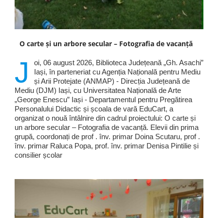
O carte și un arbore secular – Fotografia de vacanță
J
oi, 06 august 2026, Biblioteca Județeană „Gh. Asachi”
Iași, în parteneriat cu Agenția Națională pentru Mediu
și Arii Protejate (ANMAP) - Direcția Județeană de
Mediu (DJM) Iași, cu Universitatea Națională de Arte
„George Enescu” Iași - Departamentul pentru Pregătirea
Personalului Didactic și școala de vară EduCart, a
organizat o nouă întâlnire din cadrul proiectului: O carte și
un arbore secular – Fotografia de vacanță. Elevii din prima
grupă, coordonați de prof . înv. primar Doina Scutaru, prof .
înv. primar Raluca Popa, prof. înv. primar Denisa Pintilie și
consilier școlar