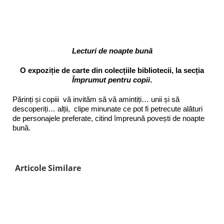
Lecturi de noapte bună
O expoziție de carte din colecțiile bibliotecii, la secția
Împrumut pentru copii
.
Părinți și copiii vă invităm să vă amintiți… unii și să
descoperiți… alții, clipe minunate ce pot fi petrecute alături
de personajele preferate, citind împreună povești de noapte
bună.
Articole Similare