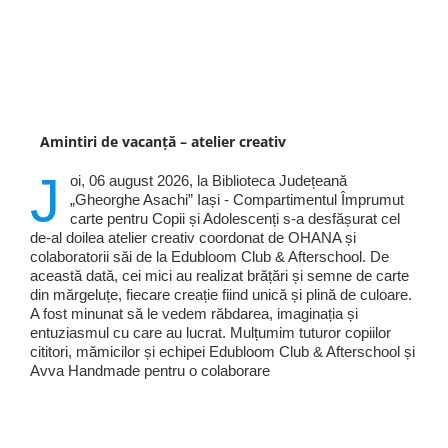
Amintiri de vacanță – atelier creativ
J
oi, 06 august 2026, la Biblioteca Județeană
„Gheorghe Asachi” Iași - Compartimentul Împrumut
carte pentru Copii și Adolescenți s-a desfășurat cel
de-al doilea atelier creativ coordonat de OHANA și
colaboratorii săi de la Edubloom Club & Afterschool. De
această dată, cei mici au realizat brățări și semne de carte
din mărgeluțe, fiecare creație fiind unică și plină de culoare.
A fost minunat să le vedem răbdarea, imaginația și
entuziasmul cu care au lucrat. Mulțumim tuturor copiilor
cititori, mămicilor și echipei Edubloom Club & Afterschool și
Avva Handmade pentru o colaborare