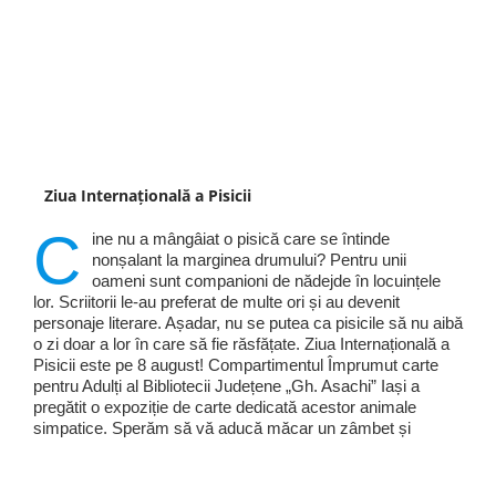
Ziua Internațională a Pisicii
C
ine nu a mângâiat o pisică care se întinde
nonșalant la marginea drumului? Pentru unii
oameni sunt companioni de nădejde în locuințele
lor. Scriitorii le-au preferat de multe ori și au devenit
personaje literare. Așadar, nu se putea ca pisicile să nu aibă
o zi doar a lor în care să fie răsfățate. Ziua Internațională a
Pisicii este pe 8 august! Compartimentul Împrumut carte
pentru Adulți al Bibliotecii Județene „Gh. Asachi” Iași a
pregătit o expoziție de carte dedicată acestor animale
simpatice. Sperăm să vă aducă măcar un zâmbet și