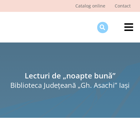
Skip
Catalog online
Contact
to
content
Tog
Nav
Des
Pagi
Şti
Lecturi de „noapte bună”
Biblioteca Judeţeană „Gh. Asachi” Iaşi
Pro
Int