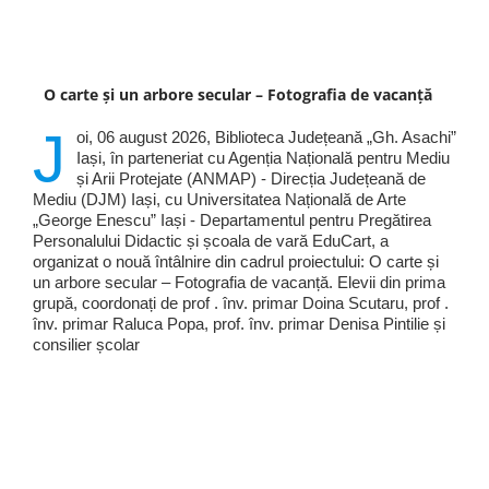
O carte și un arbore secular – Fotografia de vacanță
J
oi, 06 august 2026, Biblioteca Județeană „Gh. Asachi”
Iași, în parteneriat cu Agenția Națională pentru Mediu
și Arii Protejate (ANMAP) - Direcția Județeană de
Mediu (DJM) Iași, cu Universitatea Națională de Arte
„George Enescu” Iași - Departamentul pentru Pregătirea
Personalului Didactic și școala de vară EduCart, a
organizat o nouă întâlnire din cadrul proiectului: O carte și
un arbore secular – Fotografia de vacanță. Elevii din prima
grupă, coordonați de prof . înv. primar Doina Scutaru, prof .
înv. primar Raluca Popa, prof. înv. primar Denisa Pintilie și
consilier școlar