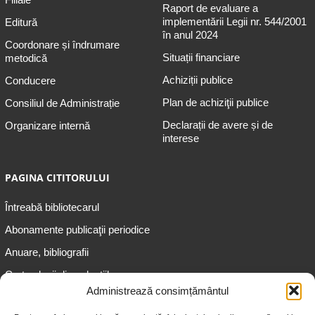
Raport de evaluare a
implementării Legii nr. 544/2001
Editură
în anul 2024
Coordonare și îndrumare
Situații financiare
metodică
Achiziții publice
Conducere
Plan de achiziţii publice
Consiliul de Administrație
Declarații de avere și de
Organizare internă
interese
PAGINA CITITORULUI
Întreabă bibliotecarul
Abonamente publicaţii periodice
Anuare, bibliografii
Cartea lunii din colecțiile
speciale
Administrează consimțământul
Informații pentru copii