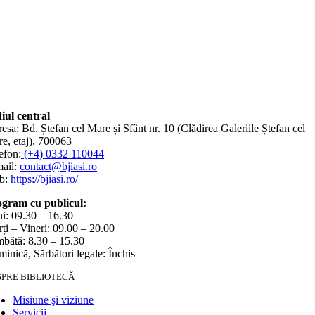
iul central
esa: Bd. Ștefan cel Mare și Sfânt nr. 10 (Clădirea Galeriile Ștefan cel
e, etaj), 700063
efon:
(+4) 0332 110044
ail:
contact@bjiasi.ro
b:
https://bjiasi.ro/
gram cu publicul:
i: 09.30 – 16.30
ți – Vineri: 09.00 – 20.00
bătă: 8.30 – 15.30
inică, Sărbători legale: Închis
SPRE BIBLIOTECĂ
Misiune şi viziune
Servicii