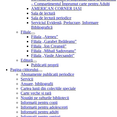
– Compartimentul Împrumut carte pentru Adulţi
AMERICAN CORNER IAŞI
Sala de lectură
Sala de lectură periodice
Serviciul Evidenţă, Prelucrare, Informare
Bibliografică
Filiale
Filiala „Ateneu”
Filiala „Garabet Ibrăileanu”
Filiala „Ion Creangă”
Filiala „Mihail Sadoveanu”
Filiala „Vasile Alecsandri”
Editură
Publicații proprii
Pagina cititorului
Abonamente publicaţii periodice
Servicii
Anuare, bibliografii
Cartea lunii din colecțiile speciale
Carte veche și rară
Noutăţi pe rafturile bibliotecii
Informații pentru copii
Informații pentru adolescenți
Informații pentru adulți
Informații pentru seniori