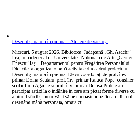
Desenul și natura împreună – Ateliere de vacanță
M
iercuri, 5 august 2026, Biblioteca Județeană „Gh. Asachi”
Iași, în parteneriat cu Universitatea Națională de Arte „George
Enescu” Iași - Departamentul pentru Pregătirea Personalului
Didactic, a organizat o nouă activitate din cadrul proiectului
Desenul și natura împreună. Elevii coordonați de prof. înv.
primar Doina Scutaru, prof. înv. primar Raluca Popa, consilier
școlar Irina Agache și prof. înv. primar Denisa Pintilie au
participat astăzi la o întâlnire în care am pictat forme diverse cu
ajutorul sforii și am învățat să ne cunoaștem pe fiecare din noi
desenând mâna personală, ornată cu