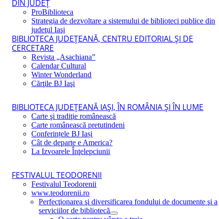
DIN JUDEŢ
ProBiblioteca
Strategia de dezvoltare a sistemului de biblioteci publice din
judeţul Iaşi
BIBLIOTECA JUDEŢEANĂ, CENTRU EDITORIAL ŞI DE
CERCETARE
Revista „Asachiana”
Calendar Cultural
Winter Wonderland
Cărţile BJ Iaşi
BIBLIOTECA JUDEŢEANĂ IAŞI, ÎN ROMÂNIA ŞI ÎN LUME
Carte şi tradiţie românească
Carte românească pretutindeni
Conferințele BJ Iași
Cât de departe e America?
La Izvoarele Înţelepciunii
FESTIVALUL TEODORENII
Festivalul Teodorenii
www.teodorenii.ro
Perfecţionarea şi diversificarea fondului de documente şi a
serviciilor de bibliotecă