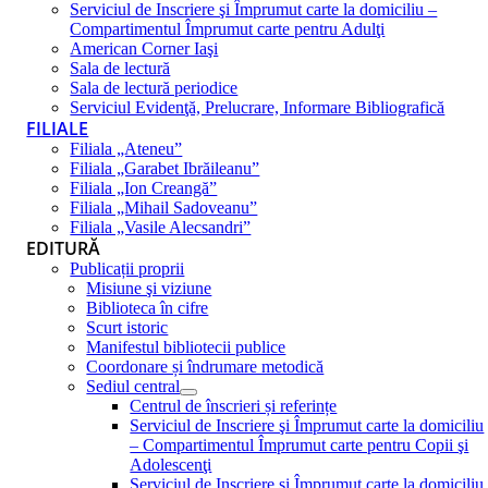
Serviciul de Inscriere şi Împrumut carte la domiciliu –
Compartimentul Împrumut carte pentru Adulţi
American Corner Iaşi
Sala de lectură
Sala de lectură periodice
Serviciul Evidenţă, Prelucrare, Informare Bibliografică
FILIALE
Filiala „Ateneu”
Filiala „Garabet Ibrăileanu”
Filiala „Ion Creangă”
Filiala „Mihail Sadoveanu”
Filiala „Vasile Alecsandri”
EDITURĂ
Publicații proprii
Misiune şi viziune
Biblioteca în cifre
Scurt istoric
Manifestul bibliotecii publice
Coordonare și îndrumare metodică
Sediul central
Centrul de înscrieri și referințe
Serviciul de Inscriere şi Împrumut carte la domiciliu
– Compartimentul Împrumut carte pentru Copii şi
Adolescenţi
Serviciul de Inscriere şi Împrumut carte la domiciliu