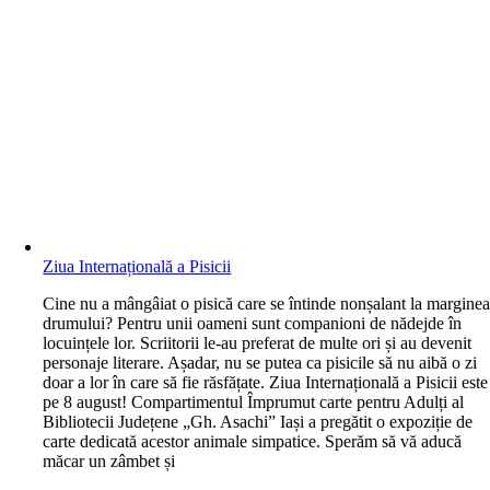
Ziua Internațională a Pisicii
C
ine nu a mângâiat o pisică care se întinde nonșalant la margine
drumului? Pentru unii oameni sunt companioni de nădejde în
locuințele lor. Scriitorii le-au preferat de multe ori și au devenit
personaje literare. Așadar, nu se putea ca pisicile să nu aibă o zi
doar a lor în care să fie răsfățate. Ziua Internațională a Pisicii este
pe 8 august! Compartimentul Împrumut carte pentru Adulți al
Bibliotecii Județene „Gh. Asachi” Iași a pregătit o expoziție de
carte dedicată acestor animale simpatice. Sperăm să vă aducă
măcar un zâmbet și