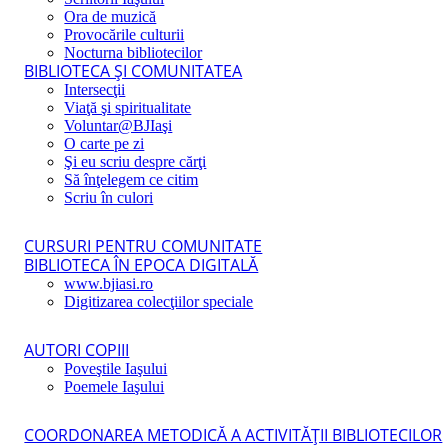
Ora de muzică
Provocările culturii
Nocturna bibliotecilor
BIBLIOTECA ŞI COMUNITATEA
Intersecţii
Viaţă şi spiritualitate
Voluntar@BJIaşi
O carte pe zi
Şi eu scriu despre cărţi
Să înţelegem ce citim
Scriu în culori
CURSURI PENTRU COMUNITATE
BIBLIOTECA ÎN EPOCA DIGITALĂ
www.bjiasi.ro
Digitizarea colecţiilor speciale
AUTORI COPIII
Poveştile Iaşului
Poemele Iaşului
COORDONAREA METODICĂ A ACTIVITĂŢII BIBLIOTECILOR