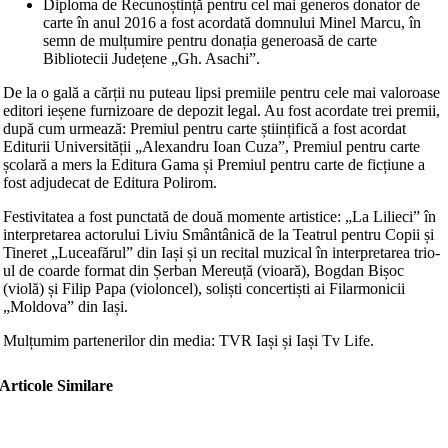
Diploma de Recunoștință pentru cel mai generos donator de
carte în anul 2016 a fost acordată domnului Minel Marcu, în
semn de mulțumire pentru donația generoasă de carte
Bibliotecii Județene „Gh. Asachi”.
De la o gală a cărții nu puteau lipsi premiile pentru cele mai valoroase
editori ieșene furnizoare de depozit legal. Au fost acordate trei premii,
după cum urmează:
Premiul pentru carte științifică a fost acordat
Editurii Universității „Alexandru Ioan Cuza”, Premiul pentru carte
școlară a mers la Editura Gama și Premiul pentru carte de ficțiune a
fost adjudecat de Editura Polirom.
Festivitatea a fost punctată de două momente artistice: „La Lilieci” în
interpretarea actorului Liviu Smântânică de la Teatrul pentru Copii și
Tineret „Luceafărul” din Iași și un recital muzical în interpretarea trio-
ul de coarde format din Șerban Mereuță (vioară), Bogdan Bișoc
(violă) și Filip Papa (violoncel), soliști concertiști ai Filarmonicii
„Moldova” din Iași.
Mulțumim partenerilor din media: TVR Iași și Iași Tv Life.
Articole Similare