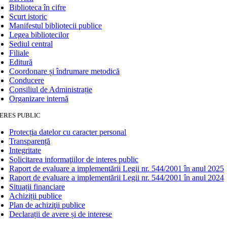
Biblioteca în cifre
Scurt istoric
Manifestul bibliotecii publice
Legea bibliotecilor
Sediul central
Filiale
Editură
Coordonare și îndrumare metodică
Conducere
Consiliul de Administrație
Organizare internă
ERES PUBLIC
Protecția datelor cu caracter personal
Transparență
Integritate
Solicitarea informaţiilor de interes public
Raport de evaluare a implementării Legii nr. 544/2001 în anul 2025
Raport de evaluare a implementării Legii nr. 544/2001 în anul 2024
Situații financiare
Achiziții publice
Plan de achiziţii publice
Declarații de avere și de interese