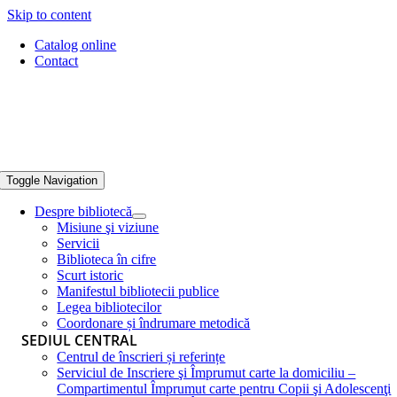
Skip to content
Catalog online
Contact
Toggle Navigation
Despre bibliotecă
Misiune şi viziune
Servicii
Biblioteca în cifre
Scurt istoric
Manifestul bibliotecii publice
Legea bibliotecilor
Coordonare și îndrumare metodică
SEDIUL CENTRAL
Centrul de înscrieri și referințe
Serviciul de Inscriere şi Împrumut carte la domiciliu –
Compartimentul Împrumut carte pentru Copii şi Adolescenţi