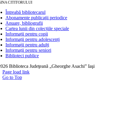
INA CITITORULUI
Întreabă bibliotecarul
Abonamente publicaţii periodice
Anuare, bibliografii
Cartea lunii din colecțiile speciale
Informații pentru copii
Informații pentru adolescenți
Informații pentru adulți
Informații pentru seniori
Biblioteci publice
026 Biblioteca Judeţeană „Gheorghe Asachi” Iaşi
Page load link
Go to Top