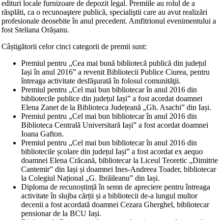
edituri locale furnizoare de depozit legal. Premiile au rolul de a
răsplăti, ca o recunoaştere publică, specialiştii care au avut realizări
profesiona
le deosebite în anul precedent. Amfitrionul evenimentului a
fost Steliana Orășanu.
Câștigătorii celor cinci categorii de premii sunt:
Premiul pentru „Cea mai bună bibliotecă publică din județul
Iași în anul 2016” a revenit Bibliotecii Publice Ciurea, pentru
întreaga activitate desfăşurată în folosul comunităţii.
Premiul pentru „Cel mai bun bibliotecar în anul 2016 din
bibliotecile publice din județul Iași” a fost acordat doamnei
Elena Zanet de la Biblioteca Județeană „Gh. Asachi” din Iași.
Premiul pentru „Cel mai bun bibliotecar în anul 2016 din
Biblioteca Centrală Universitară Iași” a fost acordat doamnei
Ioana Gafton.
Premiul pentru „Cel mai bun bibliotecar în anul 2016 din
bibliotecile școlare din județul Iași” a fost acordat ex aequo
doamnei Elena Crăcană, bibliotecar la Liceul Teoretic „Dimitrie
Cantemir” din Iași și doamnei Ines-Andreea Toader, bibliotecar
la Colegiul Național „G. Ibrăileanu” din Iași.
Diploma de recunoștință în semn de apreciere pentru întreaga
activitate în slujba cărții și a bibliotecii de-a lungul multor
decenii a fost acordată doamnei Cezara Gherghel, bibliotecar
pensionar de la BCU Iași.