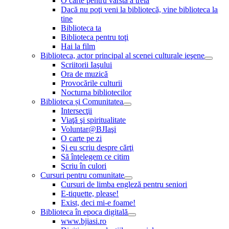
O carte pentru vârsta a treia
Dacă nu poţi veni la bibliotecă, vine biblioteca la
tine
Biblioteca ta
Biblioteca pentru toţi
Hai la film
Biblioteca, actor principal al scenei culturale ieşene
Scriitorii Iaşului
Ora de muzică
Provocările culturii
Nocturna bibliotecilor
Biblioteca și Comunitatea
Intersecţii
Viaţă şi spiritualitate
Voluntar@BJIaşi
O carte pe zi
Şi eu scriu despre cărţi
Să înţelegem ce citim
Scriu în culori
Cursuri pentru comunitate
Cursuri de limba engleză pentru seniori
E-tiquette, please!
Exist, deci mi-e foame!
Biblioteca în epoca digitală
www.bjiasi.ro