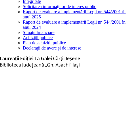
Integritate
Solicitarea informaţiilor de interes public
Raport de evaluare a implementării Legii nr. 544/2001 în
anul 2025
Raport de evaluare a implementării Legii nr. 544/2001 în
anul 2024
Situații financiare
Achiziții publice
Plan de achiziţii publice
Declarații de avere și de interese
Laureații Ediției I a Galei Cărții Ieșene
Biblioteca Judeţeană „Gh. Asachi” Iaşi