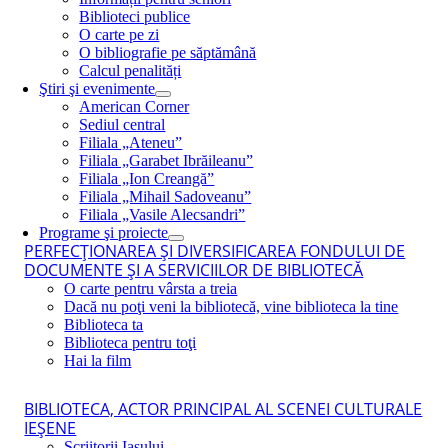
Biblioteci publice
O carte pe zi
O bibliografie pe săptămână
Calcul penalități
Ştiri şi evenimente
American Corner
Sediul central
Filiala „Ateneu”
Filiala „Garabet Ibrăileanu”
Filiala „Ion Creangă”
Filiala „Mihail Sadoveanu”
Filiala „Vasile Alecsandri”
Programe şi proiecte
PERFECŢIONAREA ŞI DIVERSIFICAREA FONDULUI DE
DOCUMENTE ŞI A SERVICIILOR DE BIBLIOTECĂ
O carte pentru vârsta a treia
Dacă nu poţi veni la bibliotecă, vine biblioteca la tine
Biblioteca ta
Biblioteca pentru toţi
Hai la film
BIBLIOTECA, ACTOR PRINCIPAL AL SCENEI CULTURALE
IEŞENE
Scriitorii Iaşului