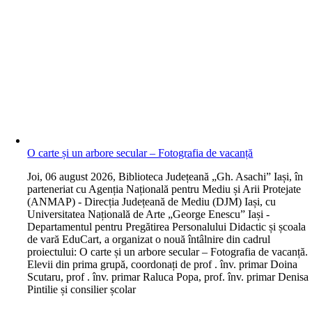
O carte și un arbore secular – Fotografia de vacanță
J
oi, 06 august 2026, Biblioteca Județeană „Gh. Asachi” Iași, în
parteneriat cu Agenția Națională pentru Mediu și Arii Protejate
(ANMAP) - Direcția Județeană de Mediu (DJM) Iași, cu
Universitatea Națională de Arte „George Enescu” Iași -
Departamentul pentru Pregătirea Personalului Didactic și școala
de vară EduCart, a organizat o nouă întâlnire din cadrul
proiectului: O carte și un arbore secular – Fotografia de vacanță.
Elevii din prima grupă, coordonați de prof . înv. primar Doina
Scutaru, prof . înv. primar Raluca Popa, prof. înv. primar Denisa
Pintilie și consilier școlar