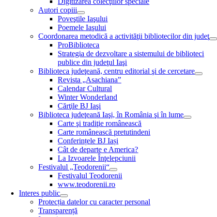
Digitizarea colecţiilor speciale
Autori copiii
Poveştile Iaşului
Poemele Iaşului
Coordonarea metodică a activităţii bibliotecilor din judeţ
ProBiblioteca
Strategia de dezvoltare a sistemului de biblioteci
publice din judeţul Iaşi
Biblioteca judeţeană, centru editorial şi de cercetare
Revista „Asachiana”
Calendar Cultural
Winter Wonderland
Cărţile BJ Iaşi
Biblioteca judeţeană Iaşi, în România şi în lume
Carte şi tradiţie românească
Carte românească pretutindeni
Conferințele BJ Iași
Cât de departe e America?
La Izvoarele Înţelepciunii
Festivalul „Teodorenii“
Festivalul Teodorenii
www.teodorenii.ro
Interes public
Protecția datelor cu caracter personal
Transparență