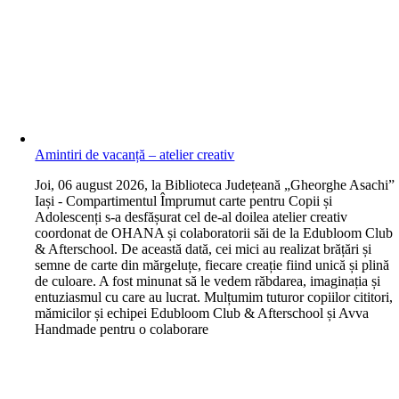
Amintiri de vacanță – atelier creativ
J
oi, 06 august 2026, la Biblioteca Județeană „Gheorghe Asachi”
Iași - Compartimentul Împrumut carte pentru Copii și
Adolescenți s-a desfășurat cel de-al doilea atelier creativ
coordonat de OHANA și colaboratorii săi de la Edubloom Club
& Afterschool. De această dată, cei mici au realizat brățări și
semne de carte din mărgeluțe, fiecare creație fiind unică și plină
de culoare. A fost minunat să le vedem răbdarea, imaginația și
entuziasmul cu care au lucrat. Mulțumim tuturor copiilor cititori,
mămicilor și echipei Edubloom Club & Afterschool și Avva
Handmade pentru o colaborare