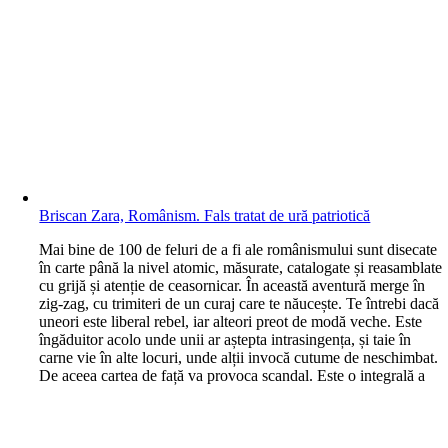
Briscan Zara, Românism. Fals tratat de ură patriotică
M
ai bine de 100 de feluri de a fi ale românismului sunt disecate
în carte până la nivel atomic, măsurate, catalogate și reasamblate
cu grijă și atenție de ceasornicar. În această aventură merge în
zig-zag, cu trimiteri de un curaj care te năucește. Te întrebi dacă
uneori este liberal rebel, iar alteori preot de modă veche. Este
îngăduitor acolo unde unii ar aștepta intrasingența, și taie în
carne vie în alte locuri, unde alții invocă cutume de neschimbat.
De aceea cartea de față va provoca scandal. Este o integrală a