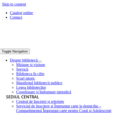
Skip to content
Catalog online
Contact
Toggle Navigation
Despre bibliotecă
Misiune şi viziune
Servicii
Biblioteca în cifre
Scurt istoric
Manifestul bibliotecii publice
Legea bibliotecilor
Coordonare și îndrumare metodică
SEDIUL CENTRAL
Centrul de înscrieri și referințe
Serviciul de Inscriere şi Împrumut carte la domiciliu –
Compartimentul Împrumut carte pentru Copii şi Adolescenţi