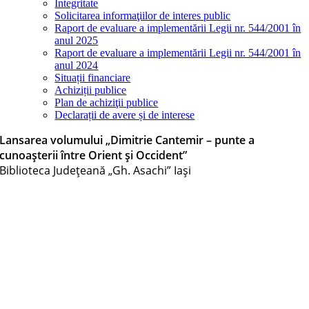
Integritate
Solicitarea informaţiilor de interes public
Raport de evaluare a implementării Legii nr. 544/2001 în
anul 2025
Raport de evaluare a implementării Legii nr. 544/2001 în
anul 2024
Situații financiare
Achiziții publice
Plan de achiziţii publice
Declarații de avere și de interese
Lansarea volumului „Dimitrie Cantemir – punte a
cunoașterii între Orient și Occident”
Biblioteca Judeţeană „Gh. Asachi” Iaşi