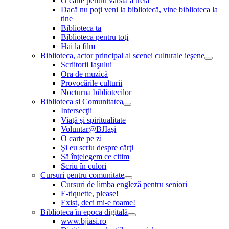
O carte pentru vârsta a treia
Dacă nu poţi veni la bibliotecă, vine biblioteca la
tine
Biblioteca ta
Biblioteca pentru toţi
Hai la film
Biblioteca, actor principal al scenei culturale ieşene
Scriitorii Iaşului
Ora de muzică
Provocările culturii
Nocturna bibliotecilor
Biblioteca și Comunitatea
Intersecţii
Viaţă şi spiritualitate
Voluntar@BJIaşi
O carte pe zi
Şi eu scriu despre cărţi
Să înţelegem ce citim
Scriu în culori
Cursuri pentru comunitate
Cursuri de limba engleză pentru seniori
E-tiquette, please!
Exist, deci mi-e foame!
Biblioteca în epoca digitală
www.bjiasi.ro