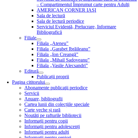
– Compartimentul Împrumut carte pentru Adulţi
AMERICAN CORNER IAŞI
Sala de lectură
Sala de lectură periodice
Serviciul Evidenţă, Prelucrare, Informare
Bibliografică
Filiale
Filiala „Ateneu”
Filiala „Garabet Ibrăileanu”
Filiala „Ion Creangă”
Filiala „Mihail Sadoveanu”
Filiala „Vasile Alecsandri”
Editură
Publicații proprii
Pagina cititorului
Abonamente publicaţii periodice
Servicii
Anuare, bibliografii
Cartea lunii din colecțiile speciale
Carte veche și rară
Noutăţi pe rafturile bibliotecii
Informații pentru copii
Informații pentru adolescenți
Informații pentru adulți
Informații pentru seniori