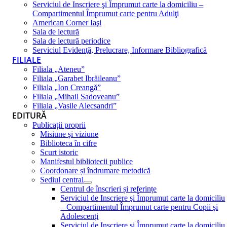
Serviciul de Inscriere şi Împrumut carte la domiciliu –
Compartimentul Împrumut carte pentru Adulţi
American Corner Iaşi
Sala de lectură
Sala de lectură periodice
Serviciul Evidenţă, Prelucrare, Informare Bibliografică
FILIALE
Filiala „Ateneu”
Filiala „Garabet Ibrăileanu”
Filiala „Ion Creangă”
Filiala „Mihail Sadoveanu”
Filiala „Vasile Alecsandri”
EDITURĂ
Publicații proprii
Misiune şi viziune
Biblioteca în cifre
Scurt istoric
Manifestul bibliotecii publice
Coordonare și îndrumare metodică
Sediul central
Centrul de înscrieri și referințe
Serviciul de Inscriere şi Împrumut carte la domiciliu
– Compartimentul Împrumut carte pentru Copii şi
Adolescenţi
Serviciul de Inscriere şi Împrumut carte la domiciliu