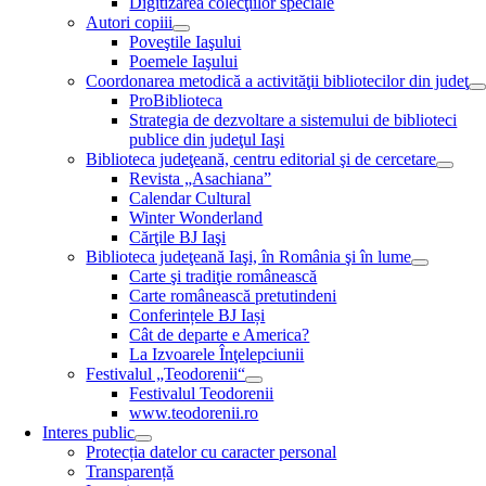
Digitizarea colecţiilor speciale
Autori copiii
Poveştile Iaşului
Poemele Iaşului
Coordonarea metodică a activităţii bibliotecilor din judeţ
ProBiblioteca
Strategia de dezvoltare a sistemului de biblioteci
publice din judeţul Iaşi
Biblioteca judeţeană, centru editorial şi de cercetare
Revista „Asachiana”
Calendar Cultural
Winter Wonderland
Cărţile BJ Iaşi
Biblioteca judeţeană Iaşi, în România şi în lume
Carte şi tradiţie românească
Carte românească pretutindeni
Conferințele BJ Iași
Cât de departe e America?
La Izvoarele Înţelepciunii
Festivalul „Teodorenii“
Festivalul Teodorenii
www.teodorenii.ro
Interes public
Protecția datelor cu caracter personal
Transparență