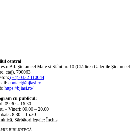
iul central
esa: Bd. Ștefan cel Mare și Sfânt nr. 10 (Clădirea Galeriile Ștefan cel
e, etaj), 700063
efon:
(+4) 0332 110044
ail:
contact@bjiasi.ro
b:
https://bjiasi.ro/
gram cu publicul:
i: 09.30 – 16.30
ți – Vineri: 09.00 – 20.00
bătă: 8.30 – 15.30
inică, Sărbători legale: Închis
SPRE BIBLIOTECĂ