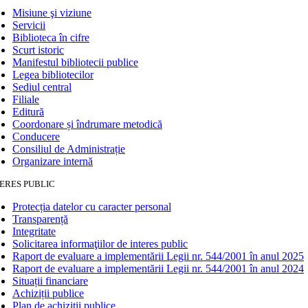
Misiune şi viziune
Servicii
Biblioteca în cifre
Scurt istoric
Manifestul bibliotecii publice
Legea bibliotecilor
Sediul central
Filiale
Editură
Coordonare și îndrumare metodică
Conducere
Consiliul de Administrație
Organizare internă
ERES PUBLIC
Protecția datelor cu caracter personal
Transparență
Integritate
Solicitarea informaţiilor de interes public
Raport de evaluare a implementării Legii nr. 544/2001 în anul 2025
Raport de evaluare a implementării Legii nr. 544/2001 în anul 2024
Situații financiare
Achiziții publice
Plan de achiziţii publice