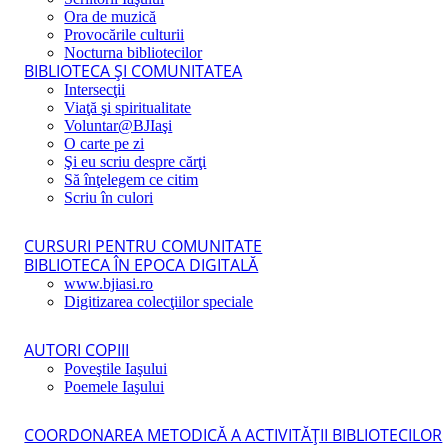
Ora de muzică
Provocările culturii
Nocturna bibliotecilor
BIBLIOTECA ŞI COMUNITATEA
Intersecţii
Viaţă şi spiritualitate
Voluntar@BJIaşi
O carte pe zi
Şi eu scriu despre cărţi
Să înţelegem ce citim
Scriu în culori
CURSURI PENTRU COMUNITATE
BIBLIOTECA ÎN EPOCA DIGITALĂ
www.bjiasi.ro
Digitizarea colecţiilor speciale
AUTORI COPIII
Poveştile Iaşului
Poemele Iaşului
COORDONAREA METODICĂ A ACTIVITĂŢII BIBLIOTECILOR