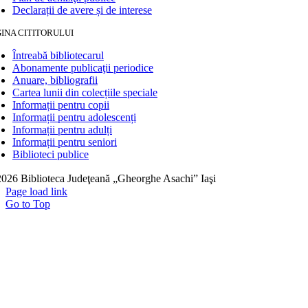
Declarații de avere și de interese
INA CITITORULUI
Întreabă bibliotecarul
Abonamente publicaţii periodice
Anuare, bibliografii
Cartea lunii din colecțiile speciale
Informații pentru copii
Informații pentru adolescenți
Informații pentru adulți
Informații pentru seniori
Biblioteci publice
026 Biblioteca Judeţeană „Gheorghe Asachi” Iaşi
Page load link
Go to Top