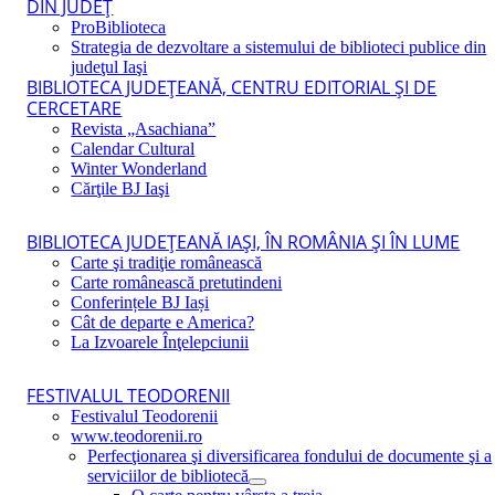
DIN JUDEŢ
ProBiblioteca
Strategia de dezvoltare a sistemului de biblioteci publice din
judeţul Iaşi
BIBLIOTECA JUDEŢEANĂ, CENTRU EDITORIAL ŞI DE
CERCETARE
Revista „Asachiana”
Calendar Cultural
Winter Wonderland
Cărţile BJ Iaşi
BIBLIOTECA JUDEŢEANĂ IAŞI, ÎN ROMÂNIA ŞI ÎN LUME
Carte şi tradiţie românească
Carte românească pretutindeni
Conferințele BJ Iași
Cât de departe e America?
La Izvoarele Înţelepciunii
FESTIVALUL TEODORENII
Festivalul Teodorenii
www.teodorenii.ro
Perfecţionarea şi diversificarea fondului de documente şi a
serviciilor de bibliotecă