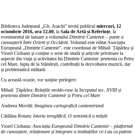
Biblioteca Județeană „Gh. Asachi” invită publicul
miercuri, 12
octombrie 2016,
ora 12.00
, la
Sala de Artă și Referințe
, la
evenimentul de lansare a volumului
Dimitrie Cantemir – punte a
cunoașterii între Orient și Occident
. Volumul este editat Asociația
Europeană „Dimitrie Cantemir”, este coordonat de Mihail Țăpârlea și
Viorel Ciobanu și conține o serie de studii și articole privitoare la
aspecte din viața și activitatea lui Dimitrie Cantemir: prietenia cu Petru
cel Mare, lupta de la Stănilești, contribuții la dezvoltarea muzicii, dar
și problematică militară.
Cu această ocazie, vor susține prelegeri:
Mihail Țăpârlea:
Relațiile moldo-ruse la începutul sec. XVIII și
prietenia dintre Dimitrie Cantemir și Petru cel Mare
Andreea Movilă:
Imaginea cartografică cantemiriană
Cătălina Rotaru:
Istoria ieroglifică. O semiotică a măștii
Viorel Ciobanu:
Asociația Europeană Dimitrie Cantemir – platformă
de cunoaștere, relaționare și integrare a instituțiilor ce-l au ca patron