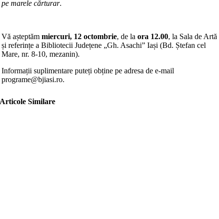
pe marele cărturar
.
Vă așteptăm
miercuri, 12 octombrie
, de la
ora 12.00
, la Sala de Artă
și referințe a Bibliotecii Județene „Gh. Asachi” Iași (Bd. Ștefan cel
Mare, nr. 8-10, mezanin).
Informații suplimentare puteți obține pe adresa de e-mail
programe@bjiasi.ro.
Articole Similare