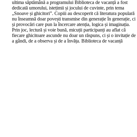
ultima săptămână a programului Biblioteca de vacanță a fost
dedicată umorului, istețimii și jocului de cuvinte, prin tema
„Snoave și ghicitori”. Copiii au descoperit că literatura populară
nu înseamnă doar povești transmise din generație în generație, ci
și provocări care pun la încercare atenția, logica și imaginația.
Prin joc, lectură și voie bună, micuții participanți au aflat că
fiecare ghicitoare ascunde nu doar un răspuns, ci și o invitație de
a gândi, de a observa și de a învăța. Biblioteca de vacanță