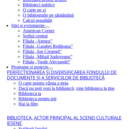
Biblioteci publice
O carte pe zi
O bibliografie pe săptămână
Calcul penalități
Ştiri şi evenimente
American Corner
Sediul central
Filiala „Ateneu”
Filiala „Garabet Ibrăileanu”
Filiala „Ion Creangă”
Filiala „Mihail Sadoveanu”
Filiala „Vasile Alecsandri”
Programe şi proiecte
PERFECŢIONAREA ŞI DIVERSIFICAREA FONDULUI DE
DOCUMENTE ŞI A SERVICIILOR DE BIBLIOTECĂ
O carte pentru vârsta a treia
Dacă nu poţi veni la bibliotecă, vine biblioteca la tine
Biblioteca ta
Biblioteca pentru toţi
Hai la film
BIBLIOTECA, ACTOR PRINCIPAL AL SCENEI CULTURALE
IEŞENE
Scriitorii Iaşului