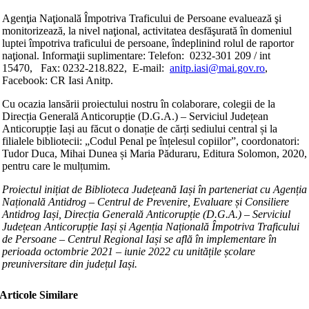
Agenţia Naţională Împotriva Traficului de Persoane evaluează şi
monitorizează, la nivel naţional, activitatea desfăşurată în domeniul
luptei împotriva traficului de persoane, îndeplinind rolul de raportor
naţional. Informaţii suplimentare: Telefon: 0232-301 209 / int
15470, Fax: 0232-218.822, E-mail:
anitp.iasi@mai.gov.ro
,
Facebook: CR Iasi Anitp.
Cu ocazia lansării proiectului nostru în colaborare, colegii de la
Direcția Generală Anticorupție (D.G.A.) – Serviciul Județean
Anticorupție Iași au făcut o donație de cărți sediului central și la
filialele bibliotecii: „Codul Penal pe înțelesul copiilor”, coordonatori:
Tudor Duca, Mihai Dunea și Maria Păduraru, Editura Solomon, 2020,
pentru care le mulțumim.
Proiectul inițiat de Biblioteca Județeană Iași în parteneriat cu Agenția
Națională Antidrog – Centrul de Prevenire, Evaluare și Consiliere
Antidrog Iași, Direcția Generală Anticorupție (D.G.A.) – Serviciul
Județean Anticorupție Iași și Agenția Națională Împotriva Traficului
de Persoane – Centrul Regional Iași se află în implementare în
perioada octombrie 2021 – iunie 2022 cu unitățile școlare
preuniversitare din județul Iași.
Articole Similare