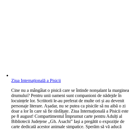
Ziua Internațională a Pisicii
C
ine nu a mângâiat o pisică care se întinde nonșalant la margine
drumului? Pentru unii oameni sunt companioni de nădejde în
locuințele lor. Scriitorii le-au preferat de multe ori și au devenit
personaje literare. Așadar, nu se putea ca pisicile să nu aibă o zi
doar a lor în care să fie răsfățate. Ziua Internațională a Pisicii este
pe 8 august! Compartimentul Împrumut carte pentru Adulți al
Bibliotecii Județene „Gh. Asachi” Iași a pregătit o expoziție de
carte dedicată acestor animale simpatice. Sperăm să vă aducă