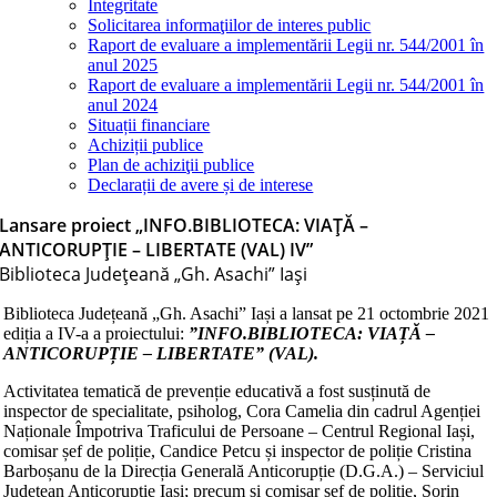
Integritate
Solicitarea informaţiilor de interes public
Raport de evaluare a implementării Legii nr. 544/2001 în
anul 2025
Raport de evaluare a implementării Legii nr. 544/2001 în
anul 2024
Situații financiare
Achiziții publice
Plan de achiziţii publice
Declarații de avere și de interese
Lansare proiect „INFO.BIBLIOTECA: VIAȚĂ –
ANTICORUPȚIE – LIBERTATE (VAL) IV”
Biblioteca Judeţeană „Gh. Asachi” Iaşi
Biblioteca Județeană „Gh. Asachi” Iași a lansat pe 21 octombrie 2021
ediția a IV-a a proiectului:
”
INFO.BIBLIOTECA:
V
IA
ȚĂ –
A
NTICORUPȚIE –
L
IBERTATE” (
VAL
).
Activitatea tematică de prevenție educativă a fost susținută de
inspector de specialitate, psiholog, Cora Camelia din cadrul Agenției
Naționale Împotriva Traficului de Persoane – Centrul Regional Iași,
comisar șef de poliție, Candice Petcu și inspector de poliție Cristina
Barboșanu de la Direcția Generală Anticorupție (D.G.A.) – Serviciul
Județean Anticorupție Iași; precum și comisar șef de poliție, Sorin