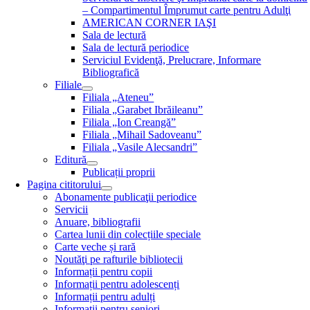
– Compartimentul Împrumut carte pentru Adulţi
AMERICAN CORNER IAŞI
Sala de lectură
Sala de lectură periodice
Serviciul Evidenţă, Prelucrare, Informare
Bibliografică
Filiale
Filiala „Ateneu”
Filiala „Garabet Ibrăileanu”
Filiala „Ion Creangă”
Filiala „Mihail Sadoveanu”
Filiala „Vasile Alecsandri”
Editură
Publicații proprii
Pagina cititorului
Abonamente publicaţii periodice
Servicii
Anuare, bibliografii
Cartea lunii din colecțiile speciale
Carte veche și rară
Noutăţi pe rafturile bibliotecii
Informații pentru copii
Informații pentru adolescenți
Informații pentru adulți
Informații pentru seniori