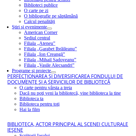
Biblioteci publice
O carte pe zi
O bibliografie pe săptămână
Calcul penalități
Ştiri şi evenimente
American Corner
Sediul central
Filiala „Ateneu”
Filiala „Garabet Ibrăileanu”
Filiala „Ion Creangă”
Filiala „Mihail Sadoveanu”
Filiala „Vasile Alecsandri”
Programe şi proiecte
PERFECŢIONAREA ŞI DIVERSIFICAREA FONDULUI DE
DOCUMENTE ŞI A SERVICIILOR DE BIBLIOTECĂ
O carte pentru vârsta a treia
Dacă nu poţi veni la bibliotecă, vine biblioteca la tine
Biblioteca ta
Biblioteca pentru toţi
Hai la film
BIBLIOTECA, ACTOR PRINCIPAL AL SCENEI CULTURALE
IEŞENE
Scriitorii Iaşului