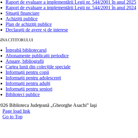
Raport de evaluare a implementării Legii nr. 544/2001 în anul 2025
Raport de evaluare a implementării Legii nr. 544/2001 în anul 2024
Situații financiare
Achiziții publice
Plan de achiziţii publice
Declarații de avere și de interese
INA CITITORULUI
Întreabă bibliotecarul
Abonamente publicaţii periodice
Anuare, bibliografii
Cartea lunii din colecțiile speciale
Informații pentru copii
Informații pentru adolescenți
Informații pentru adulți
Informații pentru seniori
Biblioteci publice
026 Biblioteca Judeţeană „Gheorghe Asachi” Iaşi
Page load link
Go to Top