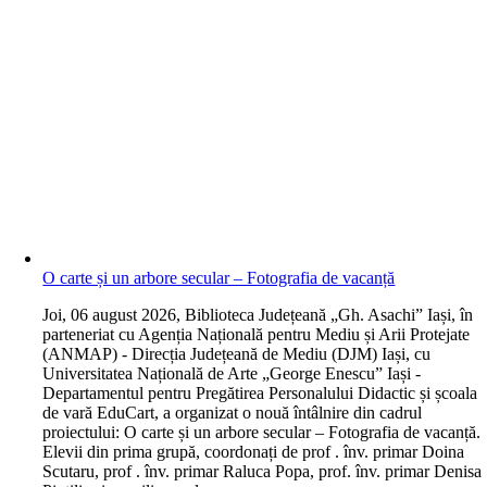
O carte și un arbore secular – Fotografia de vacanță
J
oi, 06 august 2026, Biblioteca Județeană „Gh. Asachi” Iași, în
parteneriat cu Agenția Națională pentru Mediu și Arii Protejate
(ANMAP) - Direcția Județeană de Mediu (DJM) Iași, cu
Universitatea Națională de Arte „George Enescu” Iași -
Departamentul pentru Pregătirea Personalului Didactic și școala
de vară EduCart, a organizat o nouă întâlnire din cadrul
proiectului: O carte și un arbore secular – Fotografia de vacanță.
Elevii din prima grupă, coordonați de prof . înv. primar Doina
Scutaru, prof . înv. primar Raluca Popa, prof. înv. primar Denisa