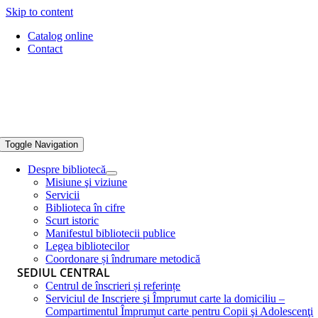
Skip to content
Catalog online
Contact
Toggle Navigation
Despre bibliotecă
Misiune şi viziune
Servicii
Biblioteca în cifre
Scurt istoric
Manifestul bibliotecii publice
Legea bibliotecilor
Coordonare și îndrumare metodică
SEDIUL CENTRAL
Centrul de înscrieri și referințe
Serviciul de Inscriere şi Împrumut carte la domiciliu –
Compartimentul Împrumut carte pentru Copii şi Adolescenţi