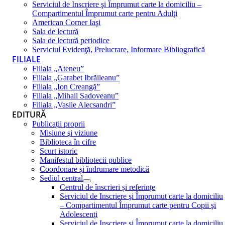
Serviciul de Inscriere şi Împrumut carte la domiciliu –
Compartimentul Împrumut carte pentru Adulţi
American Corner Iaşi
Sala de lectură
Sala de lectură periodice
Serviciul Evidenţă, Prelucrare, Informare Bibliografică
FILIALE
Filiala „Ateneu”
Filiala „Garabet Ibrăileanu”
Filiala „Ion Creangă”
Filiala „Mihail Sadoveanu”
Filiala „Vasile Alecsandri”
EDITURĂ
Publicații proprii
Misiune şi viziune
Biblioteca în cifre
Scurt istoric
Manifestul bibliotecii publice
Coordonare și îndrumare metodică
Sediul central
Centrul de înscrieri și referințe
Serviciul de Inscriere şi Împrumut carte la domiciliu
– Compartimentul Împrumut carte pentru Copii şi
Adolescenţi
Serviciul de Inscriere şi Împrumut carte la domiciliu