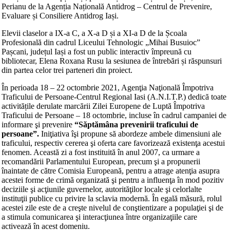
Perianu de la Agenția Națională Antidrog – Centrul de Prevenire,
Evaluare și Consiliere Antidrog Iași.
Elevii claselor a IX-a C, a X-a D și a XI-a D de la Școala
Profesională din cadrul Liceului Tehnologic „Mihai Busuioc”
Pașcani, județul Iași a fost un public interactiv împreună cu
bibliotecar, Elena Roxana Rusu la sesiunea de întrebări și răspunsuri
din partea celor trei parteneri din proiect.
În perioada 18 – 22 octombrie 2021, Agenţia Naţională Împotriva
Traficului de Persoane-Centrul Regional Iasi (A.N.I.T.P.) dedică toate
activitățile derulate marcării Zilei Europene de Luptă Împotriva
Traficului de Persoane – 18 octombrie, incluse în cadrul campaniei de
informare şi prevenire
“Săptămâna prevenirii traficului de
persoane”.
Iniţiativa îşi propune să abordeze ambele dimensiuni ale
traficului, respectiv cererea şi oferta care favorizează existenţa acestui
fenomen. Această zi a fost instituită în anul 2007, ca urmare a
recomandării Parlamentului European, precum şi a propunerii
înaintate de către Comisia Europeană, pentru a atrage atenţia asupra
acestei forme de crimă organizată şi pentru a influenţa în mod pozitiv
deciziile şi acţiunile guvernelor, autorităţilor locale şi celorlalte
instituţii publice cu privire la sclavia modernă. În egală măsură, rolul
acestei zile este de a creşte nivelul de conştientizare a populaţiei şi de
a stimula comunicarea şi interacţiunea între organizaţiile care
activează în acest domeniu.