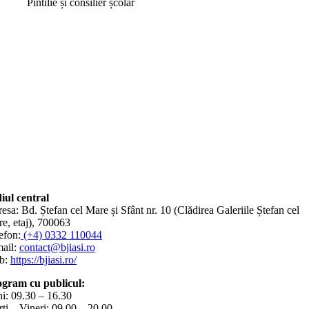
Pintilie și consilier școlar
iul central
esa: Bd. Ștefan cel Mare și Sfânt nr. 10 (Clădirea Galeriile Ștefan cel
e, etaj), 700063
efon:
(+4) 0332 110044
ail:
contact@bjiasi.ro
b:
https://bjiasi.ro/
gram cu publicul:
i: 09.30 – 16.30
ți – Vineri: 09.00 – 20.00