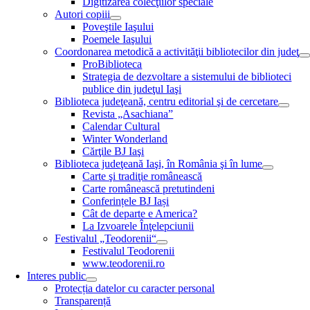
Digitizarea colecţiilor speciale
Autori copiii
Poveştile Iaşului
Poemele Iaşului
Coordonarea metodică a activităţii bibliotecilor din judeţ
ProBiblioteca
Strategia de dezvoltare a sistemului de biblioteci
publice din judeţul Iaşi
Biblioteca judeţeană, centru editorial şi de cercetare
Revista „Asachiana”
Calendar Cultural
Winter Wonderland
Cărţile BJ Iaşi
Biblioteca judeţeană Iaşi, în România şi în lume
Carte şi tradiţie românească
Carte românească pretutindeni
Conferințele BJ Iași
Cât de departe e America?
La Izvoarele Înţelepciunii
Festivalul „Teodorenii“
Festivalul Teodorenii
www.teodorenii.ro
Interes public
Protecția datelor cu caracter personal
Transparență