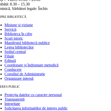
bătă: 8.30 – 15.30
inică, Sărbători legale: Închis
SPRE BIBLIOTECĂ
Misiune şi viziune
Servicii
Biblioteca în cifre
Scurt istoric
Manifestul bibliotecii publice
Legea bibliotecilor
Sediul central
Filiale
Editură
Coordonare și îndrumare metodică
Conducere
Consiliul de Administrație
Organizare internă
ERES PUBLIC
Protecția datelor cu caracter personal
Transparență
Integritate
Solicitarea informaţiilor de interes public