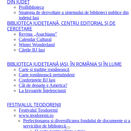
DIN JUDEŢ
ProBiblioteca
Strategia de dezvoltare a sistemului de biblioteci publice din
judeţul Iaşi
BIBLIOTECA JUDEŢEANĂ, CENTRU EDITORIAL ŞI DE
CERCETARE
Revista „Asachiana”
Calendar Cultural
Winter Wonderland
Cărţile BJ Iaşi
BIBLIOTECA JUDEŢEANĂ IAŞI, ÎN ROMÂNIA ŞI ÎN LUME
Carte şi tradiţie românească
Carte românească pretutindeni
Conferințele BJ Iași
Cât de departe e America?
La Izvoarele Înţelepciunii
FESTIVALUL TEODORENII
Festivalul Teodorenii
www.teodorenii.ro
Perfecţionarea şi diversificarea fondului de documente şi a
serviciilor de bibliotecă