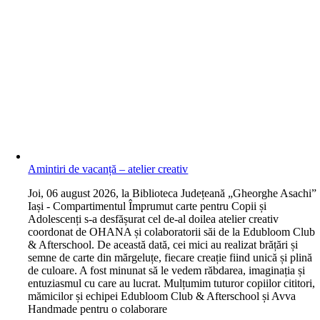
Amintiri de vacanță – atelier creativ
J
oi, 06 august 2026, la Biblioteca Județeană „Gheorghe Asachi”
Iași - Compartimentul Împrumut carte pentru Copii și
Adolescenți s-a desfășurat cel de-al doilea atelier creativ
coordonat de OHANA și colaboratorii săi de la Edubloom Club
& Afterschool. De această dată, cei mici au realizat brățări și
semne de carte din mărgeluțe, fiecare creație fiind unică și plină
de culoare. A fost minunat să le vedem răbdarea, imaginația și
entuziasmul cu care au lucrat. Mulțumim tuturor copiilor cititori,
mămicilor și echipei Edubloom Club & Afterschool și Avva
Handmade pentru o colaborare