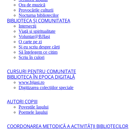
Ora de muzică
Provocările culturii
Nocturna bibliotecilor
BIBLIOTECA ŞI COMUNITATEA
Intersecţii
Viaţă şi spiritualitate
Voluntar@BJIaşi
O carte pe zi
Şi eu scriu despre cărţi
Să înţelegem ce citim
Scriu în culori
CURSURI PENTRU COMUNITATE
BIBLIOTECA ÎN EPOCA DIGITALĂ
www.bjiasi.ro
Digitizarea colecţiilor speciale
AUTORI COPIII
Poveştile Iaşului
Poemele Iaşului
COORDONAREA METODICĂ A ACTIVITĂŢII BIBLIOTECILOR