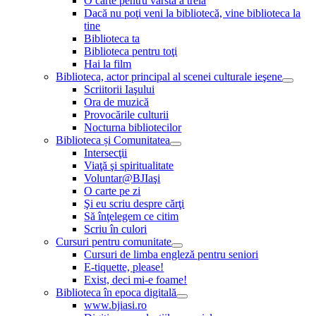
O carte pentru vârsta a treia
Dacă nu poţi veni la bibliotecă, vine biblioteca la
tine
Biblioteca ta
Biblioteca pentru toţi
Hai la film
Biblioteca, actor principal al scenei culturale ieşene
Scriitorii Iaşului
Ora de muzică
Provocările culturii
Nocturna bibliotecilor
Biblioteca și Comunitatea
Intersecţii
Viaţă şi spiritualitate
Voluntar@BJIaşi
O carte pe zi
Şi eu scriu despre cărţi
Să înţelegem ce citim
Scriu în culori
Cursuri pentru comunitate
Cursuri de limba engleză pentru seniori
E-tiquette, please!
Exist, deci mi-e foame!
Biblioteca în epoca digitală
www.bjiasi.ro