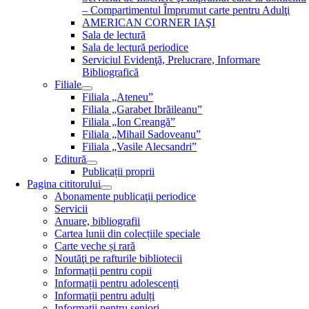
– Compartimentul Împrumut carte pentru Adulţi
AMERICAN CORNER IAŞI
Sala de lectură
Sala de lectură periodice
Serviciul Evidenţă, Prelucrare, Informare
Bibliografică
Filiale
Filiala „Ateneu”
Filiala „Garabet Ibrăileanu”
Filiala „Ion Creangă”
Filiala „Mihail Sadoveanu”
Filiala „Vasile Alecsandri”
Editură
Publicații proprii
Pagina cititorului
Abonamente publicaţii periodice
Servicii
Anuare, bibliografii
Cartea lunii din colecțiile speciale
Carte veche și rară
Noutăţi pe rafturile bibliotecii
Informații pentru copii
Informații pentru adolescenți
Informații pentru adulți
Informații pentru seniori