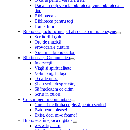
O carte pentru vârsta a treia
Dacă nu poţi veni la bibliotecă, vine biblioteca la
tine
Biblioteca ta
Biblioteca pentru toţi
Hai la film
Biblioteca, actor principal al scenei culturale ieşene
Scriitorii Iaşului
Ora de muzică
Provocările culturii
Nocturna bibliotecilor
Biblioteca și Comunitatea
Intersecţii
Viaţă şi spiritualitate
Voluntar@BJIaşi
O carte pe zi
Şi eu scriu despre cărţi
Să înţelegem ce citim
Scriu în culori
Cursuri pentru comunitate
Cursuri de limba engleză pentru seniori
E-tiquette, please!
Exist, deci mi-e foame!
Biblioteca în epoca digitală
www.bjiasi.ro