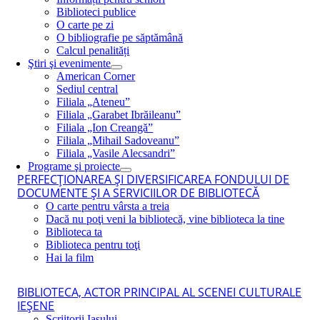
Biblioteci publice
O carte pe zi
O bibliografie pe săptămână
Calcul penalități
Ştiri şi evenimente
American Corner
Sediul central
Filiala „Ateneu”
Filiala „Garabet Ibrăileanu”
Filiala „Ion Creangă”
Filiala „Mihail Sadoveanu”
Filiala „Vasile Alecsandri”
Programe şi proiecte
PERFECŢIONAREA ŞI DIVERSIFICAREA FONDULUI DE
DOCUMENTE ŞI A SERVICIILOR DE BIBLIOTECĂ
O carte pentru vârsta a treia
Dacă nu poţi veni la bibliotecă, vine biblioteca la tine
Biblioteca ta
Biblioteca pentru toţi
Hai la film
BIBLIOTECA, ACTOR PRINCIPAL AL SCENEI CULTURALE
IEŞENE
Scriitorii Iaşului