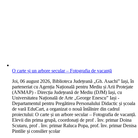
O carte și un arbore secular – Fotografia de vacanță
J
oi, 06 august 2026, Biblioteca Județeană „Gh. Asachi” Iași, în
parteneriat cu Agenția Națională pentru Mediu și Arii Protejate
(ANMAP) - Direcția Județeană de Mediu (DJM) Iași, cu
Universitatea Națională de Arte „George Enescu” Iași -
Departamentul pentru Pregătirea Personalului Didactic și școala
de vară EduCart, a organizat o nouă întâlnire din cadrul
proiectului: O carte și un arbore secular – Fotografia de vacanță.
Elevii din prima grupă, coordonați de prof . înv. primar Doina
Scutaru, prof . înv. primar Raluca Popa, prof. înv. primar Denisa
Pintilie și consilier școlar