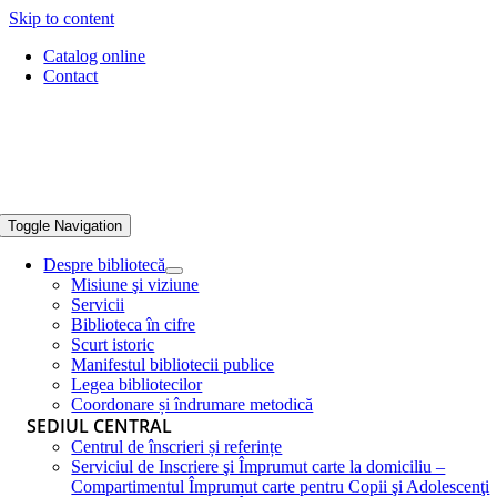
Skip to content
Catalog online
Contact
Toggle Navigation
Despre bibliotecă
Misiune şi viziune
Servicii
Biblioteca în cifre
Scurt istoric
Manifestul bibliotecii publice
Legea bibliotecilor
Coordonare și îndrumare metodică
SEDIUL CENTRAL
Centrul de înscrieri și referințe
Serviciul de Inscriere şi Împrumut carte la domiciliu –
Compartimentul Împrumut carte pentru Copii şi Adolescenţi