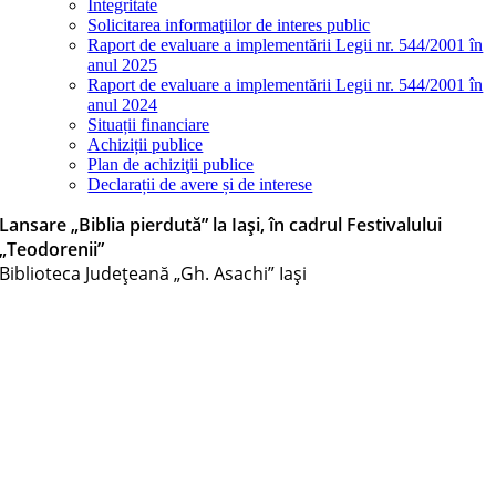
Integritate
Solicitarea informaţiilor de interes public
Raport de evaluare a implementării Legii nr. 544/2001 în
anul 2025
Raport de evaluare a implementării Legii nr. 544/2001 în
anul 2024
Situații financiare
Achiziții publice
Plan de achiziţii publice
Declarații de avere și de interese
Lansare „Biblia pierdută” la Iași, în cadrul Festivalului
„Teodorenii”
Biblioteca Judeţeană „Gh. Asachi” Iaşi