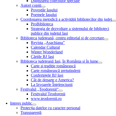
Digitizarea colecţiilor speciale
Autori copiii
Poveştile Iaşului
Poemele Iaşului
Coordonarea metodică a activităţii bibliotecilor din judeţ
ProBiblioteca
Strategia de dezvoltare a sistemului de biblioteci
publice din judeţul Iaşi
Biblioteca judeţeană, centru editorial şi de cercetare
Revista „Asachiana”
Calendar Cultural
Winter Wonderland
Cărţile BJ Iaşi
Biblioteca judeţeană Iaşi, în România şi în lume
Carte şi tradiţie românească
Carte românească pretutindeni
Conferințele BJ Iași
Cât de departe e America?
La Izvoarele Înţelepciunii
Festivalul „Teodorenii“
Festivalul Teodorenii
www.teodorenii.ro
Interes public
Protecția datelor cu caracter personal
Transparență