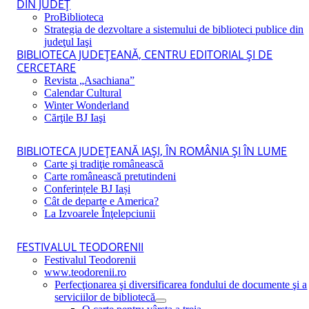
DIN JUDEŢ
ProBiblioteca
Strategia de dezvoltare a sistemului de biblioteci publice din
judeţul Iaşi
BIBLIOTECA JUDEŢEANĂ, CENTRU EDITORIAL ŞI DE
CERCETARE
Revista „Asachiana”
Calendar Cultural
Winter Wonderland
Cărţile BJ Iaşi
BIBLIOTECA JUDEŢEANĂ IAŞI, ÎN ROMÂNIA ŞI ÎN LUME
Carte şi tradiţie românească
Carte românească pretutindeni
Conferințele BJ Iași
Cât de departe e America?
La Izvoarele Înţelepciunii
FESTIVALUL TEODORENII
Festivalul Teodorenii
www.teodorenii.ro
Perfecţionarea şi diversificarea fondului de documente şi a
serviciilor de bibliotecă