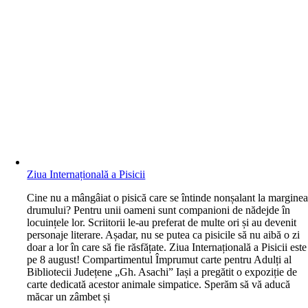
Ziua Internațională a Pisicii
C
ine nu a mângâiat o pisică care se întinde nonșalant la margine
drumului? Pentru unii oameni sunt companioni de nădejde în
locuințele lor. Scriitorii le-au preferat de multe ori și au devenit
personaje literare. Așadar, nu se putea ca pisicile să nu aibă o zi
doar a lor în care să fie răsfățate. Ziua Internațională a Pisicii este
pe 8 august! Compartimentul Împrumut carte pentru Adulți al
Bibliotecii Județene „Gh. Asachi” Iași a pregătit o expoziție de
carte dedicată acestor animale simpatice. Sperăm să vă aducă
măcar un zâmbet și