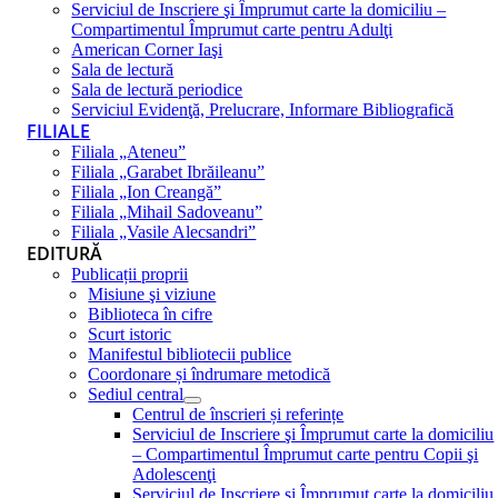
Serviciul de Inscriere şi Împrumut carte la domiciliu –
Compartimentul Împrumut carte pentru Adulţi
American Corner Iaşi
Sala de lectură
Sala de lectură periodice
Serviciul Evidenţă, Prelucrare, Informare Bibliografică
FILIALE
Filiala „Ateneu”
Filiala „Garabet Ibrăileanu”
Filiala „Ion Creangă”
Filiala „Mihail Sadoveanu”
Filiala „Vasile Alecsandri”
EDITURĂ
Publicații proprii
Misiune şi viziune
Biblioteca în cifre
Scurt istoric
Manifestul bibliotecii publice
Coordonare și îndrumare metodică
Sediul central
Centrul de înscrieri și referințe
Serviciul de Inscriere şi Împrumut carte la domiciliu
– Compartimentul Împrumut carte pentru Copii şi
Adolescenţi
Serviciul de Inscriere şi Împrumut carte la domiciliu