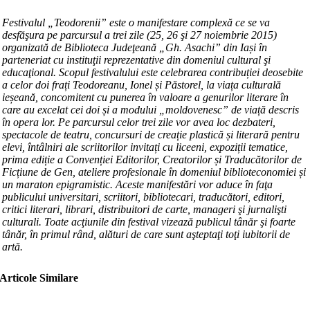
Festivalul „Teodorenii” este o manifestare complexă ce se va
desfăşura pe parcursul a trei zile (25, 26 şi 27 noiembrie 2015)
organizată de Biblioteca Judeţeană „Gh. Asachi” din Iași în
parteneriat cu instituţii reprezentative din domeniul cultural şi
educaţional. Scopul festivalului este celebrarea contribuției deosebite
a celor doi frați Teodoreanu, Ionel și Păstorel, la viața culturală
ieșeană, concomitent cu punerea în valoare a genurilor literare în
care au excelat cei doi și a modului „moldovenesc” de viață descris
în opera lor. Pe parcursul celor trei zile vor avea loc dezbateri,
spectacole de teatru, concursuri de creație plastică și literară pentru
elevi, întâlniri ale scriitorilor invitați cu liceeni, expoziții tematice,
prima ediție a Convenției Editorilor, Creatorilor și Traducătorilor de
Ficțiune de Gen, ateliere profesionale în domeniul biblioteconomiei și
un maraton epigramistic. Aceste manifestări vor aduce în faţa
publicului universitari, scriitori, bibliotecari, traducători, editori,
critici literari, librari, distribuitori de carte, manageri şi jurnalişti
culturali.
Toate acţiunile din festival vizează publicul tânăr şi foarte
tânăr, în primul rând, alături de care sunt aşteptaţi toţi iubitorii de
artă.
Articole Similare