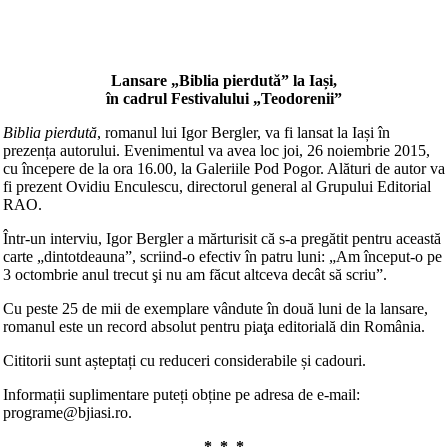
Lansare „Biblia pierdută” la Iași,
în cadrul Festivalului „Teodorenii”
Biblia pierdută
, romanul lui Igor Bergler, va fi lansat la Iași în
prezența autorului. Evenimentul va avea loc joi, 26 noiembrie 2015,
cu începere de la ora 16.00, la Galeriile Pod Pogor. Alături de autor va
fi prezent Ovidiu Enculescu, directorul general al Grupului Editorial
RAO.
Într-un interviu, Igor Bergler a mărturisit că s-a pregătit pentru această
carte „dintotdeauna”, scriind-o efectiv în patru luni: „Am început-o pe
3 octombrie anul trecut şi nu am făcut altceva decât să scriu”.
Cu peste 25 de mii de exemplare vândute în două luni de la lansare,
romanul este un record absolut pentru piaţa editorială din România.
Cititorii sunt așteptați cu reduceri considerabile și cadouri.
Informații suplimentare puteți obține pe adresa de e-mail:
programe@bjiasi.ro.
* * *