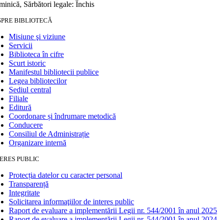
inică, Sărbători legale: Închis
SPRE BIBLIOTECĂ
Misiune şi viziune
Servicii
Biblioteca în cifre
Scurt istoric
Manifestul bibliotecii publice
Legea bibliotecilor
Sediul central
Filiale
Editură
Coordonare și îndrumare metodică
Conducere
Consiliul de Administrație
Organizare internă
ERES PUBLIC
Protecția datelor cu caracter personal
Transparență
Integritate
Solicitarea informaţiilor de interes public
Raport de evaluare a implementării Legii nr. 544/2001 în anul 2025
Raport de evaluare a implementării Legii nr. 544/2001 în anul 2024