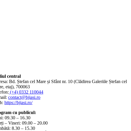
iul central
esa: Bd. Ștefan cel Mare și Sfânt nr. 10 (Clădirea Galeriile Ștefan cel
e, etaj), 700063
efon:
(+4) 0332 110044
ail:
contact@bjiasi.ro
b:
https://bjiasi.ro/
gram cu publicul:
i: 09.30 – 16.30
ți – Vineri: 09.00 – 20.00
bătă: 8.30 – 15.30