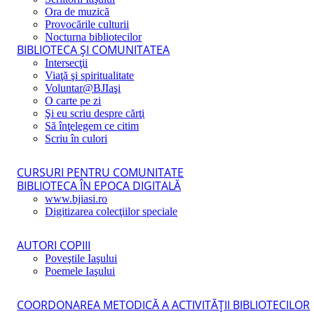
Ora de muzică
Provocările culturii
Nocturna bibliotecilor
BIBLIOTECA ŞI COMUNITATEA
Intersecţii
Viaţă şi spiritualitate
Voluntar@BJIaşi
O carte pe zi
Şi eu scriu despre cărţi
Să înţelegem ce citim
Scriu în culori
CURSURI PENTRU COMUNITATE
BIBLIOTECA ÎN EPOCA DIGITALĂ
www.bjiasi.ro
Digitizarea colecţiilor speciale
AUTORI COPIII
Poveştile Iaşului
Poemele Iaşului
COORDONAREA METODICĂ A ACTIVITĂŢII BIBLIOTECILOR