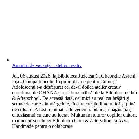
Amintiri de vacanță – atelier creativ
J
oi, 06 august 2026, la Biblioteca Județeană „Gheorghe Asachi”
Iași - Compartimentul Împrumut carte pentru Copii și
Adolescenți s-a desfășurat cel de-al doilea atelier creativ
coordonat de OHANA și colaboratorii săi de la Edubloom Club
& Afterschool. De această dată, cei mici au realizat brățări și
semne de carte din mărgeluțe, fiecare creație fiind unică și plină
de culoare. A fost minunat să le vedem răbdarea, imaginația și
entuziasmul cu care au lucrat. Mulțumim tuturor copiilor cititori,
mămicilor și echipei Edubloom Club & Afterschool și Avva
Handmade pentru o colaborare