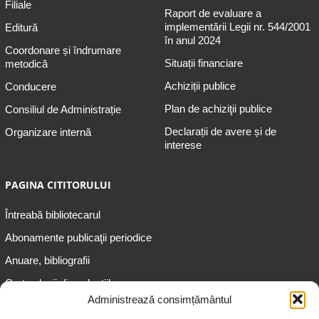
Filiale
Raport de evaluare a
implementării Legii nr. 544/2001
Editură
în anul 2024
Coordonare și îndrumare
Situații financiare
metodică
Achiziții publice
Conducere
Plan de achiziţii publice
Consiliul de Administrație
Declarații de avere și de
Organizare internă
interese
PAGINA CITITORULUI
Întreabă bibliotecarul
Abonamente publicaţii periodice
Anuare, bibliografii
Cartea lunii din colecțiile
speciale
Administrează consimțământul