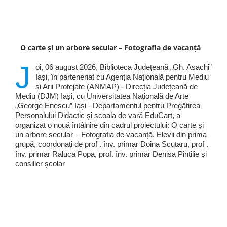
O carte și un arbore secular – Fotografia de vacanță
J
oi, 06 august 2026, Biblioteca Județeană „Gh. Asachi”
Iași, în parteneriat cu Agenția Națională pentru Mediu
și Arii Protejate (ANMAP) - Direcția Județeană de
Mediu (DJM) Iași, cu Universitatea Națională de Arte
„George Enescu” Iași - Departamentul pentru Pregătirea
Personalului Didactic și școala de vară EduCart, a
organizat o nouă întâlnire din cadrul proiectului: O carte și
un arbore secular – Fotografia de vacanță. Elevii din prima
grupă, coordonați de prof . înv. primar Doina Scutaru, prof .
înv. primar Raluca Popa, prof. înv. primar Denisa Pintilie și
consilier școlar