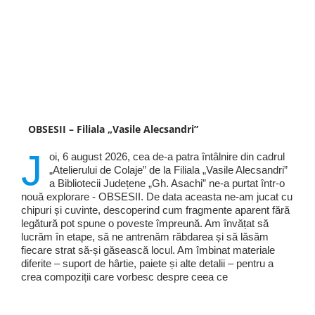
OBSESII – Filiala „Vasile Alecsandri”
J
oi, 6 august 2026, cea de-a patra întâlnire din cadrul
„Atelierului de Colaje” de la Filiala „Vasile Alecsandri”
a Bibliotecii Județene „Gh. Asachi” ne-a purtat într-o
nouă explorare - OBSESII. De data aceasta ne-am jucat cu
chipuri și cuvinte, descoperind cum fragmente aparent fără
legătură pot spune o poveste împreună. Am învățat să
lucrăm în etape, să ne antrenăm răbdarea și să lăsăm
fiecare strat să-și găsească locul. Am îmbinat materiale
diferite – suport de hârtie, paiete și alte detalii – pentru a
crea compoziții care vorbesc despre ceea ce