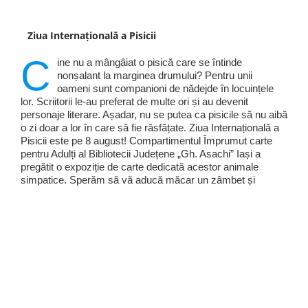
Ziua Internațională a Pisicii
C
ine nu a mângâiat o pisică care se întinde
nonșalant la marginea drumului? Pentru unii
oameni sunt companioni de nădejde în locuințele
lor. Scriitorii le-au preferat de multe ori și au devenit
personaje literare. Așadar, nu se putea ca pisicile să nu aibă
o zi doar a lor în care să fie răsfățate. Ziua Internațională a
Pisicii este pe 8 august! Compartimentul Împrumut carte
pentru Adulți al Bibliotecii Județene „Gh. Asachi” Iași a
pregătit o expoziție de carte dedicată acestor animale
simpatice. Sperăm să vă aducă măcar un zâmbet și