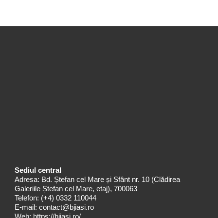
Sediul central
Adresa: Bd. Ștefan cel Mare și Sfânt nr. 10 (Clădirea
Galeriile Ștefan cel Mare, etaj), 700063
Telefon:
(+4) 0332 110044
E-mail:
contact@bjiasi.ro
Web:
https://bjiasi.ro/