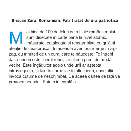
Briscan Zara, Românism. Fals tratat de ură patriotică
M
ai bine de 100 de feluri de a fi ale românismului
sunt disecate în carte până la nivel atomic,
măsurate, catalogate și reasamblate cu grijă și
atenție de ceasornicar. În această aventură merge în zig-
zag, cu trimiteri de un curaj care te năucește. Te întrebi
dacă uneori este liberal rebel, iar alteori preot de modă
veche. Este îngăduitor acolo unde unii ar aștepta
intrasingența, și taie în carne vie în alte locuri, unde alții
invocă cutume de neschimbat. De aceea cartea de față va
provoca scandal. Este o integrală a