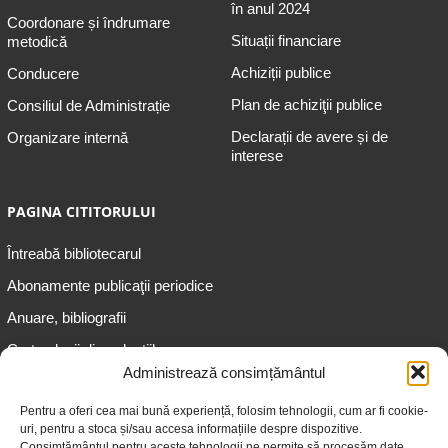
în anul 2024
Coordonare și îndrumare
Situații financiare
metodică
Achiziții publice
Conducere
Plan de achiziţii publice
Consiliul de Administrație
Declarații de avere și de
Organizare internă
interese
PAGINA CITITORULUI
Întreabă bibliotecarul
Abonamente publicaţii periodice
Anuare, bibliografii
Cartea lunii din colecțiile
speciale
Administrează consimțământul
Informații pentru copii
Pentru a oferi cea mai bună experiență, folosim tehnologii, cum ar fi cookie-
uri, pentru a stoca și/sau accesa informațiile despre dispozitive.
Informații pentru adolescenți
Consimțământul pentru aceste tehnologii ne permite să procesăm date,