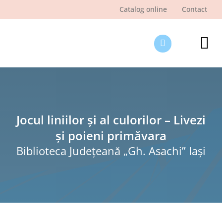
Skip
Catalog online
Contact
to
content
Tog
Nav
Des
Pagi
Şti
Jocul liniilor și al culorilor – Livezi
și poieni primăvara
Pro
Biblioteca Judeţeană „Gh. Asachi” Iaşi
Int