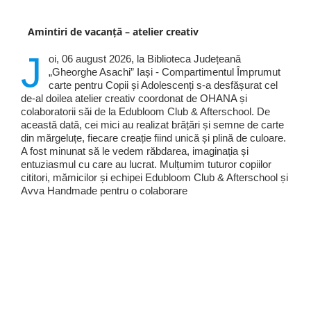
Amintiri de vacanță – atelier creativ
J
oi, 06 august 2026, la Biblioteca Județeană
„Gheorghe Asachi” Iași - Compartimentul Împrumut
carte pentru Copii și Adolescenți s-a desfășurat cel
de-al doilea atelier creativ coordonat de OHANA și
colaboratorii săi de la Edubloom Club & Afterschool. De
această dată, cei mici au realizat brățări și semne de carte
din mărgeluțe, fiecare creație fiind unică și plină de culoare.
A fost minunat să le vedem răbdarea, imaginația și
entuziasmul cu care au lucrat. Mulțumim tuturor copiilor
cititori, mămicilor și echipei Edubloom Club & Afterschool și
Avva Handmade pentru o colaborare