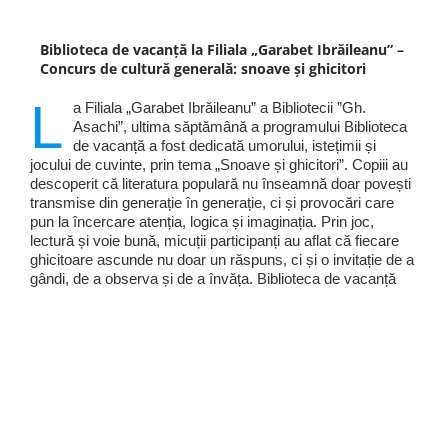
Biblioteca de vacanță la Filiala „Garabet Ibrăileanu” –
Concurs de cultură generală: snoave și ghicitori
L
a Filiala „Garabet Ibrăileanu” a Bibliotecii ”Gh.
Asachi”, ultima săptămână a programului Biblioteca
de vacanță a fost dedicată umorului, istețimii și
jocului de cuvinte, prin tema „Snoave și ghicitori”. Copiii au
descoperit că literatura populară nu înseamnă doar povești
transmise din generație în generație, ci și provocări care
pun la încercare atenția, logica și imaginația. Prin joc,
lectură și voie bună, micuții participanți au aflat că fiecare
ghicitoare ascunde nu doar un răspuns, ci și o invitație de a
gândi, de a observa și de a învăța. Biblioteca de vacanță