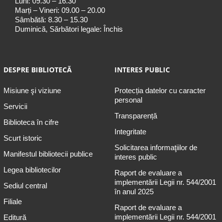
Luni: 09.30 – 16.30
Marți – Vineri: 09.00 – 20.00
Sâmbătă: 8.30 – 15.30
Duminică, Sărbători legale: Închis
DESPRE BIBLIOTECĂ
INTERES PUBLIC
Misiune şi viziune
Protecția datelor cu caracter
personal
Servicii
Transparență
Biblioteca în cifre
Integritate
Scurt istoric
Solicitarea informaţiilor de
Manifestul bibliotecii publice
interes public
Legea bibliotecilor
Raport de evaluare a
implementării Legii nr. 544/2001
Sediul central
în anul 2025
Filiale
Raport de evaluare a
implementării Legii nr. 544/2001
Editură