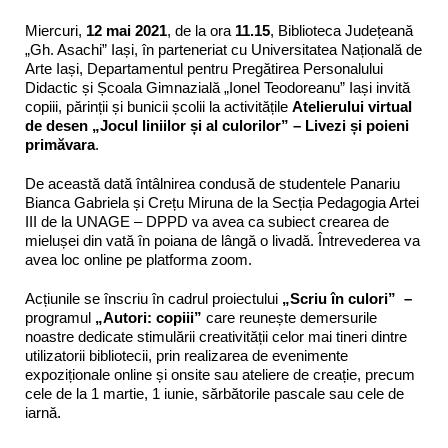
Miercuri,
12 mai 2021
, de la ora
11.15
, Biblioteca Județeană
„Gh. Asachi” Iași, în parteneriat cu Universitatea Națională de
Arte Iași, Departamentul pentru Pregătirea Personalului
Didactic și Școala Gimnazială „Ionel Teodoreanu” Iași invită
copiii, părinții și bunicii școlii la activitățile
Atelierului virtual
de desen „
Jocul liniilor și al culorilor” –
Livezi și poieni
primăvara
.
De această dată întâlnirea condusă de studentele Panariu
Bianca Gabriela și Crețu Miruna de la Secția Pedagogia Artei
III de la UNAGE – DPPD va avea ca subiect crearea de
mielușei din vată în poiana de lângă o livadă. Întrevederea va
avea loc online pe platforma zoom.
Acțiunile se înscriu în cadrul proiectului
„Scriu în culori”
–
programul
„Autori: copiii”
care reunește demersurile
noastre dedicate stimulării creativității celor mai tineri dintre
utilizatorii bibliotecii, prin realizarea de evenimente
expoziționale online și onsite sau ateliere de creație, precum
cele de la 1 martie, 1 iunie, sărbătorile pascale sau cele de
iarnă.