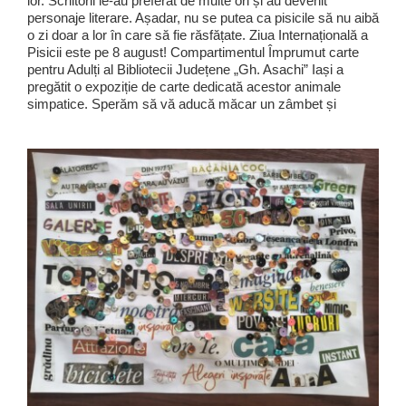
lor. Scriitorii le-au preferat de multe ori și au devenit
personaje literare. Așadar, nu se putea ca pisicile să nu aibă
o zi doar a lor în care să fie răsfățate. Ziua Internațională a
Pisicii este pe 8 august! Compartimentul Împrumut carte
pentru Adulți al Bibliotecii Județene „Gh. Asachi” Iași a
pregătit o expoziție de carte dedicată acestor animale
simpatice. Sperăm să vă aducă măcar un zâmbet și