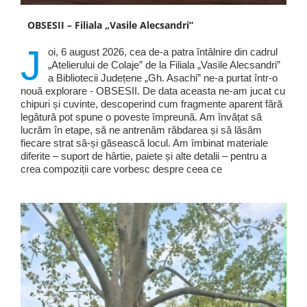
OBSESII – Filiala „Vasile Alecsandri”
J
oi, 6 august 2026, cea de-a patra întâlnire din cadrul
„Atelierului de Colaje” de la Filiala „Vasile Alecsandri”
a Bibliotecii Județene „Gh. Asachi” ne-a purtat într-o
nouă explorare - OBSESII. De data aceasta ne-am jucat cu
chipuri și cuvinte, descoperind cum fragmente aparent fără
legătură pot spune o poveste împreună. Am învățat să
lucrăm în etape, să ne antrenăm răbdarea și să lăsăm
fiecare strat să-și găsească locul. Am îmbinat materiale
diferite – suport de hârtie, paiete și alte detalii – pentru a
crea compoziții care vorbesc despre ceea ce