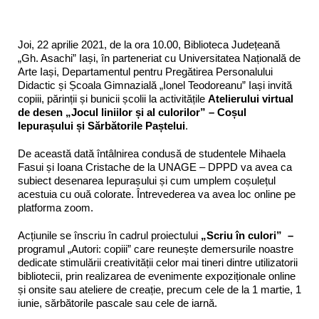
Joi, 22 aprilie 2021, de la ora 10.00, Biblioteca Județeană
„Gh. Asachi” Iași, în parteneriat cu Universitatea Națională de
Arte Iași, Departamentul pentru Pregătirea Personalului
Didactic și Școala Gimnazială „Ionel Teodoreanu” Iași invită
copiii, părinții și bunicii școlii la activitățile
Atelierului virtual
de desen „
Jocul liniilor și al culorilor” –
Coșul
Iepurașului și Sărbătorile Paștelui
.
De această dată întâlnirea condusă de studentele Mihaela
Fasui și Ioana Cristache de la UNAGE – DPPD va avea ca
subiect desenarea Iepurașului și cum umplem coșulețul
acestuia cu ouă colorate. Întrevederea va avea loc online pe
platforma zoom.
Acțiunile se înscriu în cadrul proiectului
„Scriu în culori”
–
programul „Autori: copiii” care reunește demersurile noastre
dedicate stimulării creativității celor mai tineri dintre utilizatorii
bibliotecii, prin realizarea de evenimente expoziționale online
și onsite sau ateliere de creație, precum cele de la 1 martie, 1
iunie, sărbătorile pascale sau cele de iarnă.