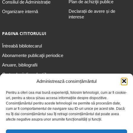
Plan de achiziţii publice
Consiliul de Administrație
Declarații de avere și de
Organizare internă
interese
PAGINA CITITORULUI
Întreabă bibliotecarul
Abonamente publicaţii periodice
Anuare, bibliografii
Cartea lunii din colecțiile
speciale
Administrează consimțământul
Informații pentru copii
Pentru a oferi cea mai bună experiență, folosim tehnologii, cum ar fi cookie-
uri, pentru a stoca și/sau accesa informațiile despre dispozitive.
Informații pentru adolescenți
Consimțământul pentru aceste tehnologii ne permite să procesăm date,
Informații pentru adulți
cum ar fi comportamentul de navigare sau ID-uri unice pe acest site. Dacă
nu îți dai consimțământul sau îți retragi consimțământul dat poate avea
Informații pentru seniori
afecte negative asupra unor anumite funcționalități și funcții.
Biblioteci publice