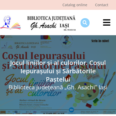
Skip
Catalog online
Contact
to
content
Tog
Nav
Despre bibliotecă
Pagina cititorului
Ştiri şi evenimente
Jocul liniilor și al culorilor. Coșul
Iepurașului și Sărbătorile
Programe şi proiecte
Paștelui
Interes public
Biblioteca Judeţeană „Gh. Asachi” Iaşi