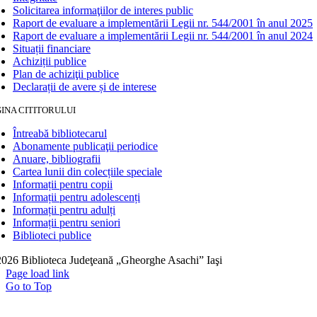
Solicitarea informaţiilor de interes public
Raport de evaluare a implementării Legii nr. 544/2001 în anul 2025
Raport de evaluare a implementării Legii nr. 544/2001 în anul 2024
Situații financiare
Achiziții publice
Plan de achiziţii publice
Declarații de avere și de interese
INA CITITORULUI
Întreabă bibliotecarul
Abonamente publicaţii periodice
Anuare, bibliografii
Cartea lunii din colecțiile speciale
Informații pentru copii
Informații pentru adolescenți
Informații pentru adulți
Informații pentru seniori
Biblioteci publice
026 Biblioteca Judeţeană „Gheorghe Asachi” Iaşi
Page load link
Go to Top