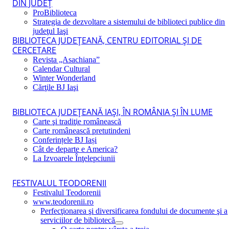
DIN JUDEŢ
ProBiblioteca
Strategia de dezvoltare a sistemului de biblioteci publice din
judeţul Iaşi
BIBLIOTECA JUDEŢEANĂ, CENTRU EDITORIAL ŞI DE
CERCETARE
Revista „Asachiana”
Calendar Cultural
Winter Wonderland
Cărţile BJ Iaşi
BIBLIOTECA JUDEŢEANĂ IAŞI, ÎN ROMÂNIA ŞI ÎN LUME
Carte şi tradiţie românească
Carte românească pretutindeni
Conferințele BJ Iași
Cât de departe e America?
La Izvoarele Înţelepciunii
FESTIVALUL TEODORENII
Festivalul Teodorenii
www.teodorenii.ro
Perfecţionarea şi diversificarea fondului de documente şi a
serviciilor de bibliotecă