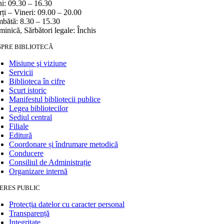
i: 09.30 – 16.30
ți – Vineri: 09.00 – 20.00
bătă: 8.30 – 15.30
inică, Sărbători legale: Închis
SPRE BIBLIOTECĂ
Misiune şi viziune
Servicii
Biblioteca în cifre
Scurt istoric
Manifestul bibliotecii publice
Legea bibliotecilor
Sediul central
Filiale
Editură
Coordonare și îndrumare metodică
Conducere
Consiliul de Administrație
Organizare internă
ERES PUBLIC
Protecția datelor cu caracter personal
Transparență
Integritate