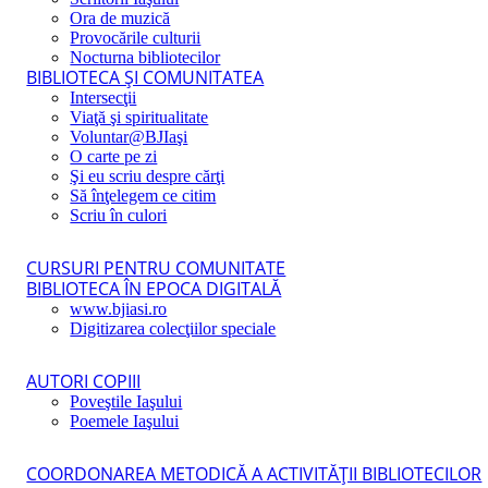
Ora de muzică
Provocările culturii
Nocturna bibliotecilor
BIBLIOTECA ŞI COMUNITATEA
Intersecţii
Viaţă şi spiritualitate
Voluntar@BJIaşi
O carte pe zi
Şi eu scriu despre cărţi
Să înţelegem ce citim
Scriu în culori
CURSURI PENTRU COMUNITATE
BIBLIOTECA ÎN EPOCA DIGITALĂ
www.bjiasi.ro
Digitizarea colecţiilor speciale
AUTORI COPIII
Poveştile Iaşului
Poemele Iaşului
COORDONAREA METODICĂ A ACTIVITĂŢII BIBLIOTECILOR