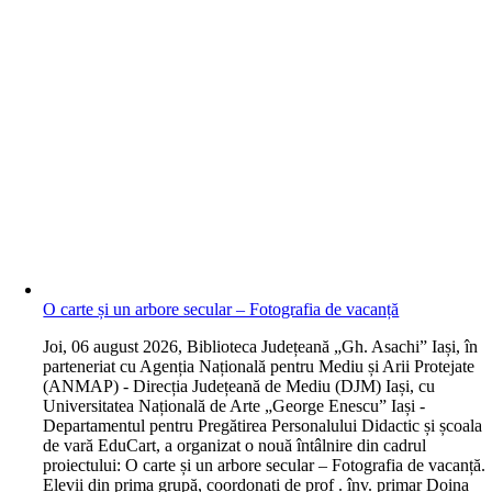
O carte și un arbore secular – Fotografia de vacanță
J
oi, 06 august 2026, Biblioteca Județeană „Gh. Asachi” Iași, în
parteneriat cu Agenția Națională pentru Mediu și Arii Protejate
(ANMAP) - Direcția Județeană de Mediu (DJM) Iași, cu
Universitatea Națională de Arte „George Enescu” Iași -
Departamentul pentru Pregătirea Personalului Didactic și școala
de vară EduCart, a organizat o nouă întâlnire din cadrul
proiectului: O carte și un arbore secular – Fotografia de vacanță.
Elevii din prima grupă, coordonați de prof . înv. primar Doina