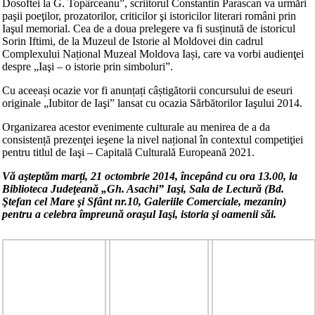
Dosoftei la G. Topârceanu”, scriitorul Constantin Parascan va urmări
paşii poeţilor, prozatorilor, criticilor şi istoricilor literari români prin
Iaşul memorial. Cea de a doua prelegere va fi susținută de istoricul
Sorin Iftimi, de la Muzeul de Istorie al Moldovei din cadrul
Complexului Național Muzeal Moldova Iași, care va vorbi audienţei
despre „Iaşi – o istorie prin simboluri”.
Cu aceeași ocazie vor fi anunțați câștigătorii concursului de eseuri
originale „Iubitor de Iaşi” lansat cu ocazia Sărbătorilor Iaşului 2014.
Organizarea acestor evenimente culturale au menirea de a da
consistență prezenţei ieşene la nivel național în contextul competiţiei
pentru titlul de Iaşi – Capitală Culturală Europeană 2021.
Vă aşteptăm marți, 21 octombrie 2014, începând cu ora 13.00, la
Biblioteca Judeţeană „Gh. Asachi” Iaşi, Sala de Lectură (Bd.
Ştefan cel Mare şi Sfânt nr.10, Galeriile Comerciale, mezanin)
pentru a celebra împreună oraşul Iaşi, istoria şi oamenii săi.