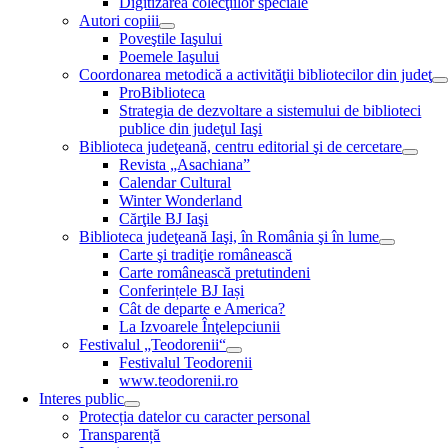
Digitizarea colecţiilor speciale
Autori copiii
Poveştile Iaşului
Poemele Iaşului
Coordonarea metodică a activităţii bibliotecilor din judeţ
ProBiblioteca
Strategia de dezvoltare a sistemului de biblioteci
publice din judeţul Iaşi
Biblioteca judeţeană, centru editorial şi de cercetare
Revista „Asachiana”
Calendar Cultural
Winter Wonderland
Cărţile BJ Iaşi
Biblioteca judeţeană Iaşi, în România şi în lume
Carte şi tradiţie românească
Carte românească pretutindeni
Conferințele BJ Iași
Cât de departe e America?
La Izvoarele Înţelepciunii
Festivalul „Teodorenii“
Festivalul Teodorenii
www.teodorenii.ro
Interes public
Protecția datelor cu caracter personal
Transparență