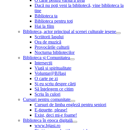
O carte pentru vârsta a treia
Dacă nu poţi veni la bibliotecă, vine biblioteca la
tine
Biblioteca ta
Biblioteca pentru toţi
Hai la film
Biblioteca, actor principal al scenei culturale ieşene
Scriitorii Iaşului
Ora de muzică
Provocările culturii
Nocturna bibliotecilor
Biblioteca și Comunitatea
Intersecţii
Viaţă şi spiritualitate
Voluntar@BJIaşi
O carte pe zi
Şi eu scriu despre cărţi
Să înţelegem ce citim
Scriu în culori
Cursuri pentru comunitate
Cursuri de limba engleză pentru seniori
E-tiquette, please!
Exist, deci mi-e foame!
Biblioteca în epoca digitală
www.bjiasi.ro