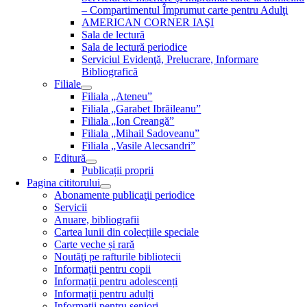
– Compartimentul Împrumut carte pentru Adulţi
AMERICAN CORNER IAŞI
Sala de lectură
Sala de lectură periodice
Serviciul Evidenţă, Prelucrare, Informare
Bibliografică
Filiale
Filiala „Ateneu”
Filiala „Garabet Ibrăileanu”
Filiala „Ion Creangă”
Filiala „Mihail Sadoveanu”
Filiala „Vasile Alecsandri”
Editură
Publicații proprii
Pagina cititorului
Abonamente publicaţii periodice
Servicii
Anuare, bibliografii
Cartea lunii din colecțiile speciale
Carte veche și rară
Noutăţi pe rafturile bibliotecii
Informații pentru copii
Informații pentru adolescenți
Informații pentru adulți
Informații pentru seniori