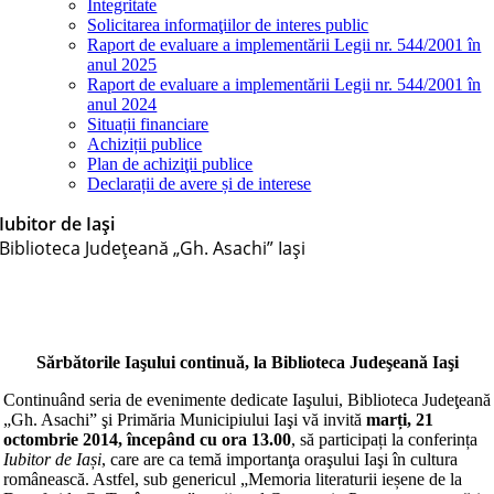
Integritate
Solicitarea informaţiilor de interes public
Raport de evaluare a implementării Legii nr. 544/2001 în
anul 2025
Raport de evaluare a implementării Legii nr. 544/2001 în
anul 2024
Situații financiare
Achiziții publice
Plan de achiziţii publice
Declarații de avere și de interese
Iubitor de Iaşi
Biblioteca Judeţeană „Gh. Asachi” Iaşi
Sărbătorile Iaşului continuă, la Biblioteca Judeşeană Iaşi
Continuând seria de evenimente dedicate Iaşului, Biblioteca Judeţeană
„Gh. Asachi” şi Primăria Municipiului Iaşi vă invită
marți, 21
octombrie 2014, începând cu ora 13.00
, să participați la conferința
Iubitor de Iași
, care are ca temă importanţa oraşului Iaşi în cultura
românească. Astfel, sub genericul „Memoria literaturii ieșene de la