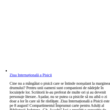
Ziua Internațională a Pisicii
C
ine nu a mângâiat o pisică care se întinde nonșalant la margine
drumului? Pentru unii oameni sunt companioni de nădejde în
locuințele lor. Scriitorii le-au preferat de multe ori și au devenit
personaje literare. Așadar, nu se putea ca pisicile să nu aibă o zi
doar a lor în care să fie răsfățate. Ziua Internațională a Pisicii este
pe 8 august! Compartimentul Împrumut carte pentru Adulți al
Bibliotecii Județene „Gh. Asachi” Iași a pregătit o expoziție de