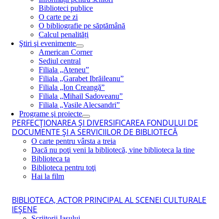
Biblioteci publice
O carte pe zi
O bibliografie pe săptămână
Calcul penalități
Ştiri şi evenimente
American Corner
Sediul central
Filiala „Ateneu”
Filiala „Garabet Ibrăileanu”
Filiala „Ion Creangă”
Filiala „Mihail Sadoveanu”
Filiala „Vasile Alecsandri”
Programe şi proiecte
PERFECŢIONAREA ŞI DIVERSIFICAREA FONDULUI DE
DOCUMENTE ŞI A SERVICIILOR DE BIBLIOTECĂ
O carte pentru vârsta a treia
Dacă nu poţi veni la bibliotecă, vine biblioteca la tine
Biblioteca ta
Biblioteca pentru toţi
Hai la film
BIBLIOTECA, ACTOR PRINCIPAL AL SCENEI CULTURALE
IEŞENE
Scriitorii Iaşului