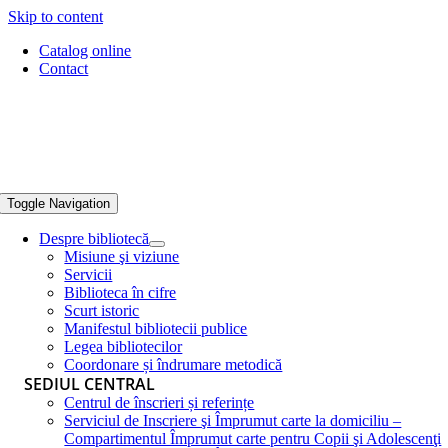
Skip to content
Catalog online
Contact
Toggle Navigation
Despre bibliotecă
Misiune şi viziune
Servicii
Biblioteca în cifre
Scurt istoric
Manifestul bibliotecii publice
Legea bibliotecilor
Coordonare și îndrumare metodică
SEDIUL CENTRAL
Centrul de înscrieri și referințe
Serviciul de Inscriere şi Împrumut carte la domiciliu –
Compartimentul Împrumut carte pentru Copii şi Adolescenţi