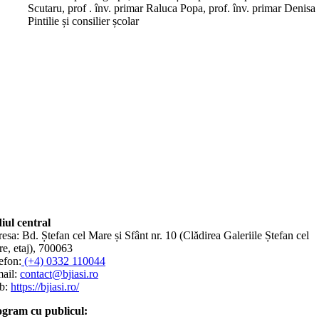
Scutaru, prof . înv. primar Raluca Popa, prof. înv. primar Denisa
Pintilie și consilier școlar
iul central
esa: Bd. Ștefan cel Mare și Sfânt nr. 10 (Clădirea Galeriile Ștefan cel
e, etaj), 700063
efon:
(+4) 0332 110044
ail:
contact@bjiasi.ro
b:
https://bjiasi.ro/
gram cu publicul: