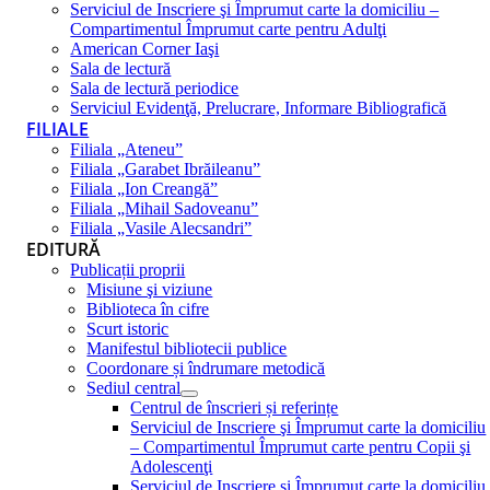
Serviciul de Inscriere şi Împrumut carte la domiciliu –
Compartimentul Împrumut carte pentru Adulţi
American Corner Iaşi
Sala de lectură
Sala de lectură periodice
Serviciul Evidenţă, Prelucrare, Informare Bibliografică
FILIALE
Filiala „Ateneu”
Filiala „Garabet Ibrăileanu”
Filiala „Ion Creangă”
Filiala „Mihail Sadoveanu”
Filiala „Vasile Alecsandri”
EDITURĂ
Publicații proprii
Misiune şi viziune
Biblioteca în cifre
Scurt istoric
Manifestul bibliotecii publice
Coordonare și îndrumare metodică
Sediul central
Centrul de înscrieri și referințe
Serviciul de Inscriere şi Împrumut carte la domiciliu
– Compartimentul Împrumut carte pentru Copii şi
Adolescenţi
Serviciul de Inscriere şi Împrumut carte la domiciliu