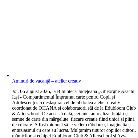
Amintiri de vacanță – atelier creativ
J
oi, 06 august 2026, la Biblioteca Județeană „Gheorghe Asachi”
Iași - Compartimentul Împrumut carte pentru Copii și
Adolescenți s-a desfășurat cel de-al doilea atelier creativ
coordonat de OHANA și colaboratorii săi de la Edubloom Club
& Afterschool. De această dată, cei mici au realizat brățări și
semne de carte din mărgeluțe, fiecare creație fiind unică și plină
de culoare. A fost minunat să le vedem răbdarea, imaginația și
entuziasmul cu care au lucrat. Mulțumim tuturor copiilor cititori,
mămicilor și echipei Edubloom Club & Afterschool și Avva