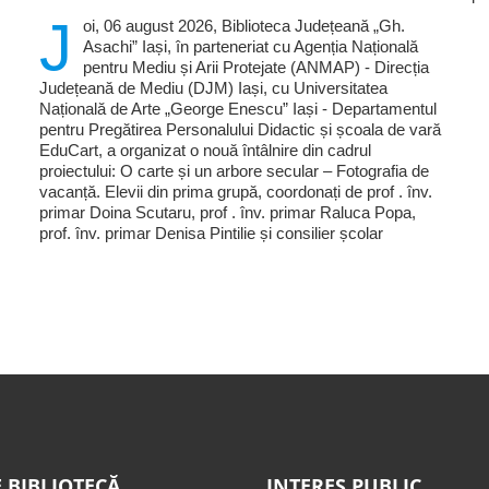
J
oi, 06 august 2026, Biblioteca Județeană „Gh.
Asachi” Iași, în parteneriat cu Agenția Națională
pentru Mediu și Arii Protejate (ANMAP) - Direcția
Județeană de Mediu (DJM) Iași, cu Universitatea
Națională de Arte „George Enescu” Iași - Departamentul
pentru Pregătirea Personalului Didactic și școala de vară
EduCart, a organizat o nouă întâlnire din cadrul
proiectului: O carte și un arbore secular – Fotografia de
vacanță. Elevii din prima grupă, coordonați de prof . înv.
primar Doina Scutaru, prof . înv. primar Raluca Popa,
prof. înv. primar Denisa Pintilie și consilier școlar
 BIBLIOTECĂ
INTERES PUBLIC