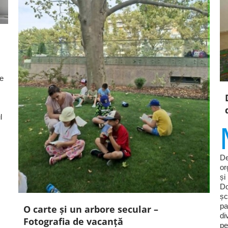
le
l
De
or
și
Do
șc
pa
O carte și un arbore secular –
di
Fotografia de vacanță
pe