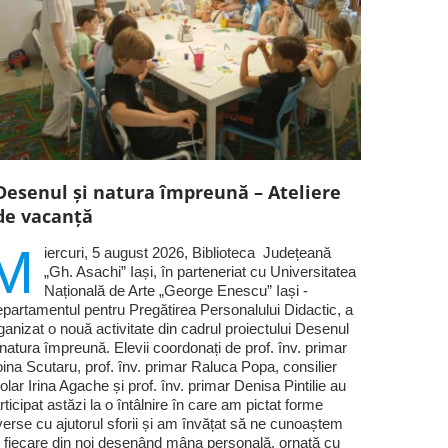
Desenul și natura împreună – Ateliere
de vacanță
M
iercuri, 5 august 2026, Biblioteca Județeană
„Gh. Asachi” Iași, în parteneriat cu Universitatea
Națională de Arte „George Enescu” Iași -
partamentul pentru Pregătirea Personalului Didactic, a
ganizat o nouă activitate din cadrul proiectului Desenul
 natura împreună. Elevii coordonați de prof. înv. primar
ina Scutaru, prof. înv. primar Raluca Popa, consilier
olar Irina Agache și prof. înv. primar Denisa Pintilie au
rticipat astăzi la o întâlnire în care am pictat forme
verse cu ajutorul sforii și am învățat să ne cunoaștem
 fiecare din noi desenând mâna personală, ornată cu