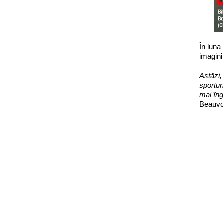
În luna
imagini
Astăzi,
sportur
mai îng
Beauvo