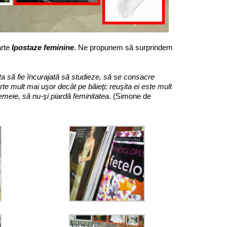
arte
Ipostaze feminine
. Ne propunem să surprindem
ata să fie încurajată să studieze, să se consacre
erte mult mai uşor decât pe băieţi; reuşita ei este mult
 femeie, să nu-şi piardă feminitatea.
(Simone de