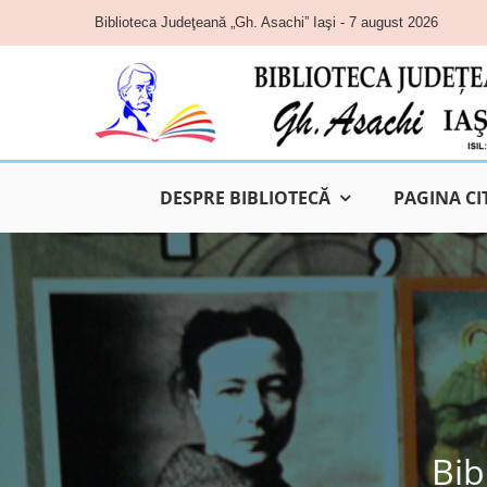
Skip
Biblioteca Judeţeană „Gh. Asachi” Iaşi - 7 august 2026
to
content
DESPRE BIBLIOTECĂ
PAGINA CI
Bib