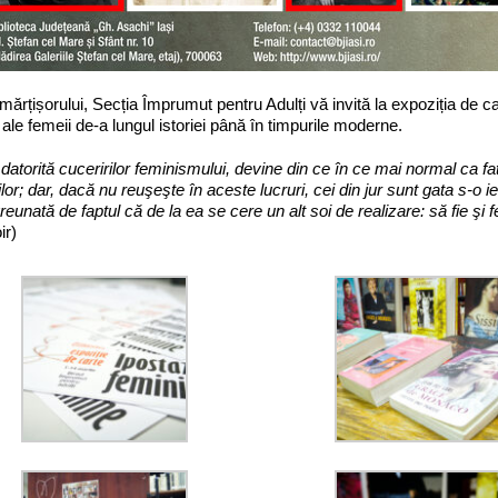
 mărțișorului, Secția Împrumut pentru Adulți vă invită la expoziția de c
 ale femeii de-a lungul istoriei până în timpurile moderne.
 datorită cuceririlor feminismului, devine din ce în ce mai normal ca f
ilor; dar, dacă nu reuşeşte în aceste lucruri, cei din jur sunt gata s-o i
reunată de faptul că de la ea se cere un alt soi de realizare: să fie şi
ir)