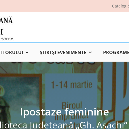
Catalog 
TITORULUI
ŞTIRI ŞI EVENIMENTE
PROGRAME 
Ipostaze feminine
lioteca Judeţeană „Gh. Asachi” 