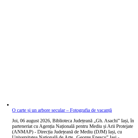
O carte și un arbore secular – Fotografia de vacanță
J
oi, 06 august 2026, Biblioteca Județeană „Gh. Asachi” Iași, în
parteneriat cu Agenția Națională pentru Mediu și Arii Protejate
(ANMAP) - Direcția Județeană de Mediu (DJM) Iași, cu
Universitatea Națională de Arte „George Enescu” Iași -