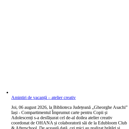
Amintiri de vacanță – atelier creativ
J
oi, 06 august 2026, la Biblioteca Județeană „Gheorghe Asachi”
Iași - Compartimentul Împrumut carte pentru Copii și
Adolescenți s-a desfășurat cel de-al doilea atelier creativ
coordonat de OHANA și colaboratorii săi de la Edubloom Club
& Afterschool. De această dată, cei mici au realizat brățări și