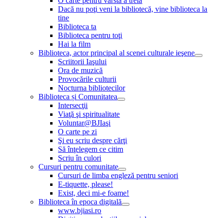
O carte pentru vârsta a treia
Dacă nu poţi veni la bibliotecă, vine biblioteca la
tine
Biblioteca ta
Biblioteca pentru toţi
Hai la film
Biblioteca, actor principal al scenei culturale ieşene
Scriitorii Iaşului
Ora de muzică
Provocările culturii
Nocturna bibliotecilor
Biblioteca și Comunitatea
Intersecţii
Viaţă şi spiritualitate
Voluntar@BJIaşi
O carte pe zi
Şi eu scriu despre cărţi
Să înţelegem ce citim
Scriu în culori
Cursuri pentru comunitate
Cursuri de limba engleză pentru seniori
E-tiquette, please!
Exist, deci mi-e foame!
Biblioteca în epoca digitală
www.bjiasi.ro