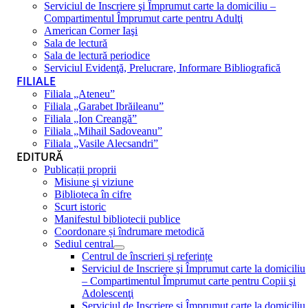
Serviciul de Inscriere şi Împrumut carte la domiciliu –
Compartimentul Împrumut carte pentru Adulţi
American Corner Iaşi
Sala de lectură
Sala de lectură periodice
Serviciul Evidenţă, Prelucrare, Informare Bibliografică
FILIALE
Filiala „Ateneu”
Filiala „Garabet Ibrăileanu”
Filiala „Ion Creangă”
Filiala „Mihail Sadoveanu”
Filiala „Vasile Alecsandri”
EDITURĂ
Publicații proprii
Misiune şi viziune
Biblioteca în cifre
Scurt istoric
Manifestul bibliotecii publice
Coordonare și îndrumare metodică
Sediul central
Centrul de înscrieri și referințe
Serviciul de Inscriere şi Împrumut carte la domiciliu
– Compartimentul Împrumut carte pentru Copii şi
Adolescenţi
Serviciul de Inscriere şi Împrumut carte la domiciliu