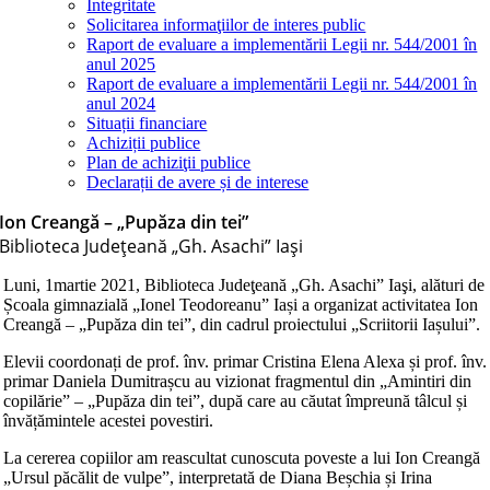
Integritate
Solicitarea informaţiilor de interes public
Raport de evaluare a implementării Legii nr. 544/2001 în
anul 2025
Raport de evaluare a implementării Legii nr. 544/2001 în
anul 2024
Situații financiare
Achiziții publice
Plan de achiziţii publice
Declarații de avere și de interese
Ion Creangă – „Pupăza din tei”
Biblioteca Judeţeană „Gh. Asachi” Iaşi
Luni, 1martie 2021, Biblioteca Judeţeană „Gh. Asachi” Iaşi, alături de
Școala gimnazială „Ionel Teodoreanu” Iași a organizat activitatea Ion
Creangă – „Pupăza din tei”, din cadrul proiectului „Scriitorii Iașului”.
Elevii coordonați de prof. înv. primar Cristina Elena Alexa și prof. înv.
primar Daniela Dumitrașcu au vizionat fragmentul din „Amintiri din
copilărie” – „Pupăza din tei”, după care au căutat împreună tâlcul și
învățămintele acestei povestiri.
La cererea copiilor am reascultat cunoscuta poveste a lui Ion Creangă
„Ursul păcălit de vulpe”, interpretată de Diana Beșchia și Irina