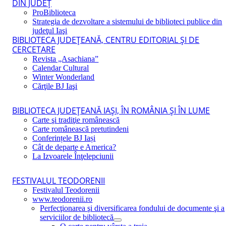
DIN JUDEŢ
ProBiblioteca
Strategia de dezvoltare a sistemului de biblioteci publice din
judeţul Iaşi
BIBLIOTECA JUDEŢEANĂ, CENTRU EDITORIAL ŞI DE
CERCETARE
Revista „Asachiana”
Calendar Cultural
Winter Wonderland
Cărţile BJ Iaşi
BIBLIOTECA JUDEŢEANĂ IAŞI, ÎN ROMÂNIA ŞI ÎN LUME
Carte şi tradiţie românească
Carte românească pretutindeni
Conferințele BJ Iași
Cât de departe e America?
La Izvoarele Înţelepciunii
FESTIVALUL TEODORENII
Festivalul Teodorenii
www.teodorenii.ro
Perfecţionarea şi diversificarea fondului de documente şi a
serviciilor de bibliotecă