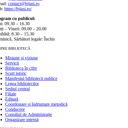
ail:
contact@bjiasi.ro
b:
https://bjiasi.ro/
gram cu publicul:
i: 09.30 – 16.30
ți – Vineri: 09.00 – 20.00
bătă: 8.30 – 15.30
inică, Sărbători legale: Închis
SPRE BIBLIOTECĂ
Misiune şi viziune
Servicii
Biblioteca în cifre
Scurt istoric
Manifestul bibliotecii publice
Legea bibliotecilor
Sediul central
Filiale
Editură
Coordonare și îndrumare metodică
Conducere
Consiliul de Administrație
Organizare internă