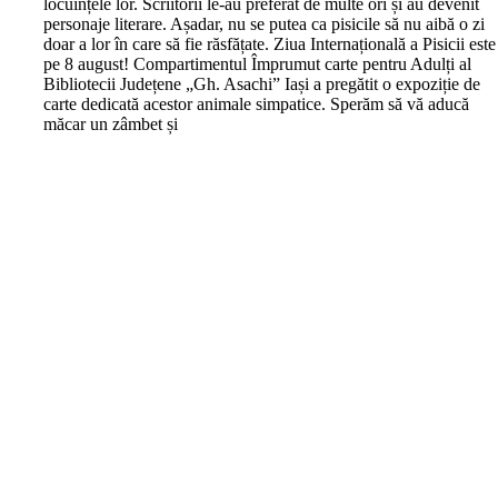
locuințele lor. Scriitorii le-au preferat de multe ori și au devenit
personaje literare. Așadar, nu se putea ca pisicile să nu aibă o zi
doar a lor în care să fie răsfățate. Ziua Internațională a Pisicii este
pe 8 august! Compartimentul Împrumut carte pentru Adulți al
Bibliotecii Județene „Gh. Asachi” Iași a pregătit o expoziție de
carte dedicată acestor animale simpatice. Sperăm să vă aducă
măcar un zâmbet și