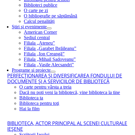
Biblioteci publice
O carte pe zi
O bibliografie pe săptămână
Calcul penalități
Ştiri şi evenimente
American Corner
Sediul central
Filiala „Ateneu”
Filiala „Garabet Ibrăileanu”
Filiala „Ion Creangă”
Filiala „Mihail Sadoveanu”
Filiala „Vasile Alecsandri”
Programe şi proiecte
PERFECŢIONAREA ŞI DIVERSIFICAREA FONDULUI DE
DOCUMENTE ŞI A SERVICIILOR DE BIBLIOTECĂ
O carte pentru vârsta a treia
Dacă nu poţi veni la bibliotecă, vine biblioteca la tine
Biblioteca ta
Biblioteca pentru toţi
Hai la film
BIBLIOTECA, ACTOR PRINCIPAL AL SCENEI CULTURALE
IEŞENE
Scriitorii Iaşului