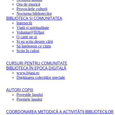
Ora de muzică
Provocările culturii
Nocturna bibliotecilor
BIBLIOTECA ŞI COMUNITATEA
Intersecţii
Viaţă şi spiritualitate
Voluntar@BJIaşi
O carte pe zi
Şi eu scriu despre cărţi
Să înţelegem ce citim
Scriu în culori
CURSURI PENTRU COMUNITATE
BIBLIOTECA ÎN EPOCA DIGITALĂ
www.bjiasi.ro
Digitizarea colecţiilor speciale
AUTORI COPIII
Poveştile Iaşului
Poemele Iaşului
COORDONAREA METODICĂ A ACTIVITĂŢII BIBLIOTECILOR