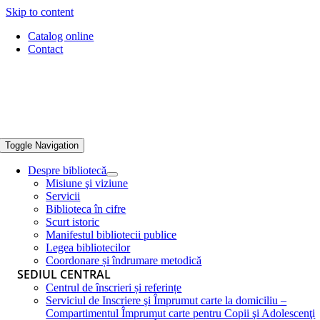
Skip to content
Catalog online
Contact
Toggle Navigation
Despre bibliotecă
Misiune şi viziune
Servicii
Biblioteca în cifre
Scurt istoric
Manifestul bibliotecii publice
Legea bibliotecilor
Coordonare și îndrumare metodică
SEDIUL CENTRAL
Centrul de înscrieri și referințe
Serviciul de Inscriere şi Împrumut carte la domiciliu –
Compartimentul Împrumut carte pentru Copii şi Adolescenţi