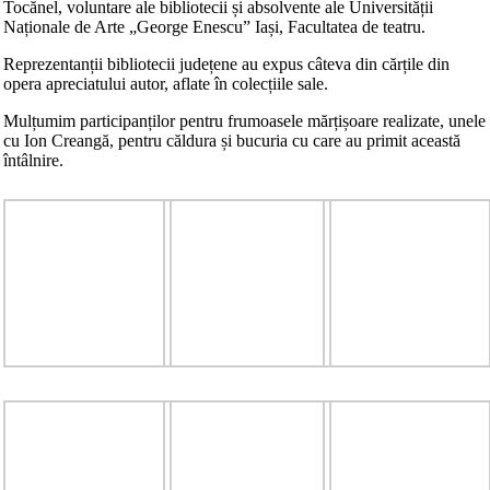
Tocănel, voluntare ale bibliotecii și absolvente ale Universității
Naționale de Arte „George Enescu” Iași, Facultatea de teatru.
Reprezentanții bibliotecii județene au expus câteva din cărțile din
opera apreciatului autor, aflate în colecțiile sale.
Mulțumim participanților pentru frumoasele mărțișoare realizate, unele
cu Ion Creangă, pentru căldura și bucuria cu care au primit această
întâlnire.