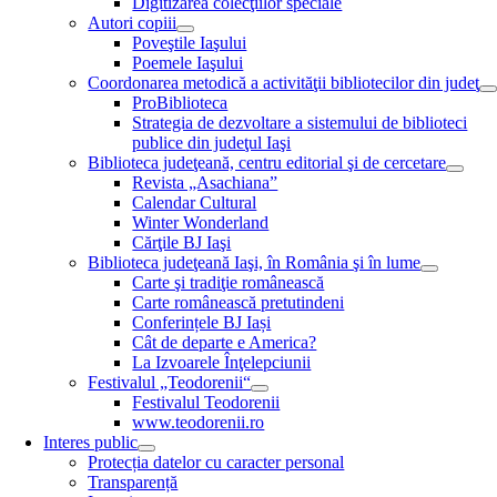
Digitizarea colecţiilor speciale
Autori copiii
Poveştile Iaşului
Poemele Iaşului
Coordonarea metodică a activităţii bibliotecilor din judeţ
ProBiblioteca
Strategia de dezvoltare a sistemului de biblioteci
publice din judeţul Iaşi
Biblioteca judeţeană, centru editorial şi de cercetare
Revista „Asachiana”
Calendar Cultural
Winter Wonderland
Cărţile BJ Iaşi
Biblioteca judeţeană Iaşi, în România şi în lume
Carte şi tradiţie românească
Carte românească pretutindeni
Conferințele BJ Iași
Cât de departe e America?
La Izvoarele Înţelepciunii
Festivalul „Teodorenii“
Festivalul Teodorenii
www.teodorenii.ro
Interes public
Protecția datelor cu caracter personal
Transparență