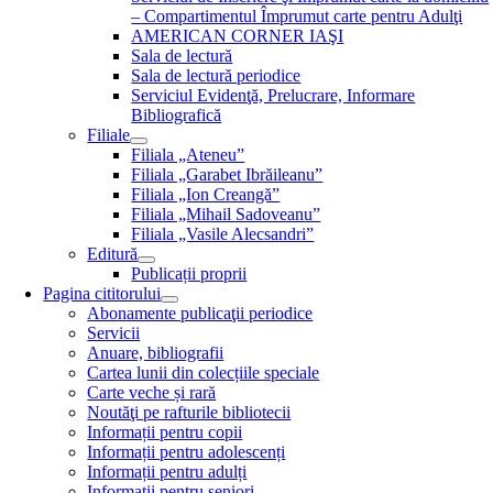
– Compartimentul Împrumut carte pentru Adulţi
AMERICAN CORNER IAŞI
Sala de lectură
Sala de lectură periodice
Serviciul Evidenţă, Prelucrare, Informare
Bibliografică
Filiale
Filiala „Ateneu”
Filiala „Garabet Ibrăileanu”
Filiala „Ion Creangă”
Filiala „Mihail Sadoveanu”
Filiala „Vasile Alecsandri”
Editură
Publicații proprii
Pagina cititorului
Abonamente publicaţii periodice
Servicii
Anuare, bibliografii
Cartea lunii din colecțiile speciale
Carte veche și rară
Noutăţi pe rafturile bibliotecii
Informații pentru copii
Informații pentru adolescenți
Informații pentru adulți
Informații pentru seniori