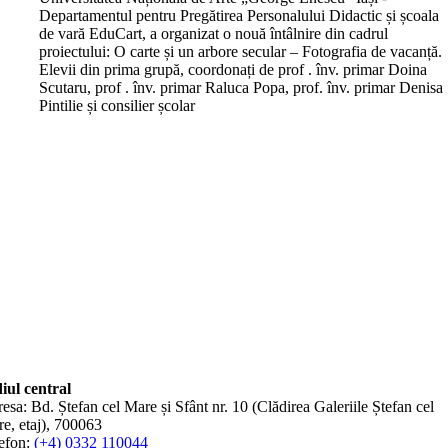
Departamentul pentru Pregătirea Personalului Didactic și școala
de vară EduCart, a organizat o nouă întâlnire din cadrul
proiectului: O carte și un arbore secular – Fotografia de vacanță.
Elevii din prima grupă, coordonați de prof . înv. primar Doina
Scutaru, prof . înv. primar Raluca Popa, prof. înv. primar Denisa
Pintilie și consilier școlar
iul central
esa: Bd. Ștefan cel Mare și Sfânt nr. 10 (Clădirea Galeriile Ștefan cel
e, etaj), 700063
efon:
(+4) 0332 110044