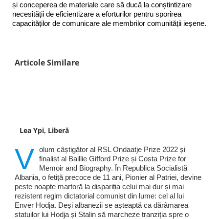
și conceperea de materiale care să ducă la conștintizare
necesității de eficientizare a eforturilor pentru sporirea
capacităților de comunicare ale membrilor comunității ieșene.
Articole Similare
Lea Ypi, Liberă
V
olum câștigător al RSL Ondaatje Prize 2022 și
finalist al Baillie Gifford Prize și Costa Prize for
Memoir and Biography. În Republica Socialistă
Albania, o fetiță precoce de 11 ani, Pionier al Patriei, devine
peste noapte martoră la dispariția celui mai dur și mai
rezistent regim dictatorial comunist din lume: cel al lui
Enver Hodja. Deși albanezii se așteaptă ca dărâmarea
statuilor lui Hodja și Stalin să marcheze tranziția spre o