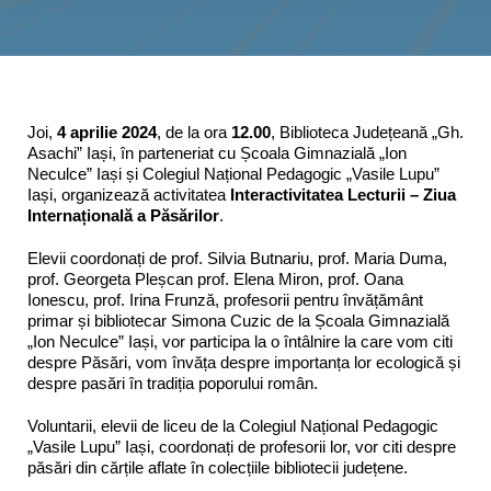
Interes public
Joi,
4 aprilie 2024
, de la ora
12.00
, Biblioteca Județeană „Gh.
Asachi” Iași, în parteneriat cu Școala Gimnazială „Ion
Neculce” Iași și Colegiul Național Pedagogic „Vasile Lupu”
Iași, organizează activitatea
Interactivitatea Lecturii –
Ziua
Internațională a Păsărilor
.
Elevii coordonați de prof. Silvia Butnariu, prof. Maria Duma,
prof. Georgeta Pleșcan prof. Elena Miron, prof. Oana
Ionescu, prof. Irina Frunză, profesorii pentru învățământ
primar și bibliotecar Simona Cuzic de la Școala Gimnazială
„Ion Neculce” Iași, vor participa la o întâlnire la care vom citi
despre Păsări, vom învăța despre importanța lor ecologică și
despre pasări în tradiția poporului român.
Voluntarii, elevii de liceu de la Colegiul Național Pedagogic
„Vasile Lupu” Iași, coordonați de profesorii lor, vor citi despre
păsări din cărțile aflate în colecțiile bibliotecii județene.