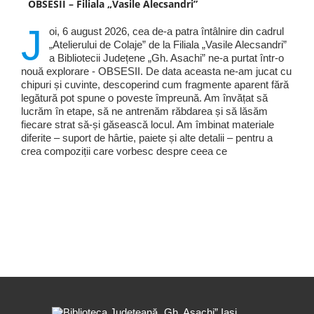
OBSESII – Filiala „Vasile Alecsandri”
J
oi, 6 august 2026, cea de-a patra întâlnire din cadrul
„Atelierului de Colaje” de la Filiala „Vasile Alecsandri”
a Bibliotecii Județene „Gh. Asachi” ne-a purtat într-o
nouă explorare - OBSESII. De data aceasta ne-am jucat cu
chipuri și cuvinte, descoperind cum fragmente aparent fără
legătură pot spune o poveste împreună. Am învățat să
lucrăm în etape, să ne antrenăm răbdarea și să lăsăm
fiecare strat să-și găsească locul. Am îmbinat materiale
diferite – suport de hârtie, paiete și alte detalii – pentru a
crea compoziții care vorbesc despre ceea ce