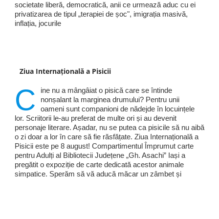
societate liberă, democratică, anii ce urmează aduc cu ei
privatizarea de tipul „terapiei de șoc", imigrația masivă,
inflația, jocurile
Ziua Internațională a Pisicii
C
ine nu a mângâiat o pisică care se întinde
nonșalant la marginea drumului? Pentru unii
oameni sunt companioni de nădejde în locuințele
lor. Scriitorii le-au preferat de multe ori și au devenit
personaje literare. Așadar, nu se putea ca pisicile să nu aibă
o zi doar a lor în care să fie răsfățate. Ziua Internațională a
Pisicii este pe 8 august! Compartimentul Împrumut carte
pentru Adulți al Bibliotecii Județene „Gh. Asachi” Iași a
pregătit o expoziție de carte dedicată acestor animale
simpatice. Sperăm să vă aducă măcar un zâmbet și