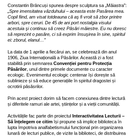
Constantin Brâncuși spunea despre sculptura sa „Măiastra”:
„Spre imensitatea văzduhului – aceasta este Pasărea mea.
Copil fiind, am visat totdeauna că aş fi vroit să zbor printre
arbori, spre ceruri. De 45 de ani port nostalgia visului
acestuia şi continuu să creez Păsări măiestre. Eu nu doresc
să reprezint o pasăre, ci să exprim însuşirea în sine, spiritul
ei: zborul, elanul…”
La data de 1 aprilie a fiecărui an, se celebrează din anul
1906, Ziua Internațională a Păsărilor. Această zi a fost
stabilită prin semnarea
Convenției pentru Protecția
Păsărilor
, unul dintre primele documente cu caracter
ecologic. Evenimentul ecologic centenar își dorește să
sublinieze și să educe generațiile în spiritul dragostei și
ocrotirii păsăsrilor.
Prin acest proiect dorim să facem conexiunea dintre lectură
și diferitele ramuri ale artei, științelor și a vieții comunității.
Activitățile fac parte din proiectul
Interactivitatea Lecturii –
Să înțelegem ce citim
își propune să implice biblioteca în
lupta împotriva analfabetismului funcțional prin organizarea
lunară de lecturi publice, de vizite la biblioteci, de distribuirea