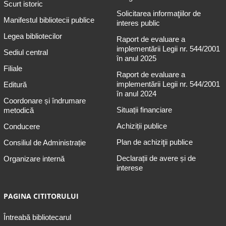
Scurt istoric
Solicitarea informaţiilor de
Manifestul bibliotecii publice
interes public
Legea bibliotecilor
Raport de evaluare a
implementării Legii nr. 544/2001
Sediul central
în anul 2025
Filiale
Raport de evaluare a
implementării Legii nr. 544/2001
Editură
în anul 2024
Coordonare și îndrumare
Situații financiare
metodică
Achiziții publice
Conducere
Plan de achiziţii publice
Consiliul de Administrație
Declarații de avere și de
Organizare internă
interese
PAGINA CITITORULUI
Întreabă bibliotecarul