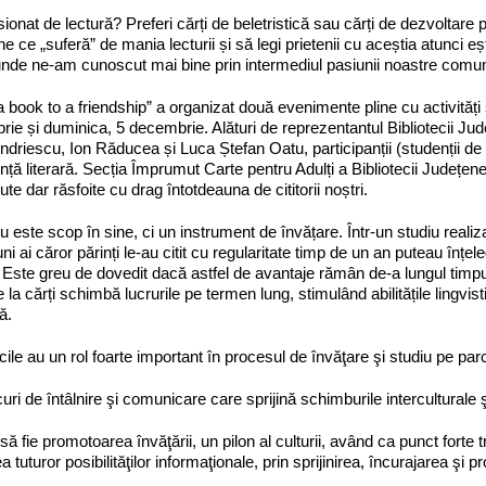
sionat de lectură? Preferi cărți de beletristică sau cărți de dezvoltare p
e ce „suferă” de mania lecturii și să legi prietenii cu aceștia atunci eșt
de ne-am cunoscut mai bine prin intermediul pasiunii noastre comun
 book to a friendship” a organizat două evenimente pline cu activităț
ie și duminica, 5 decembrie. Alături de reprezentantul Bibliotecii Județ
driescu, Ion Răducea și Luca Ștefan Oatu, participanții (studenții de 
nță literară. Secția Împrumut Carte pentru Adulți a Bibliotecii Județene n
te dar răsfoite cu drag întotdeauna de cititorii noștri.
 nu este scop în sine, ci un instrument de învățare. Într-un studiu real
uni ai căror părinți le-au citit cu regularitate timp de un an puteau înțel
t. Este greu de dovedit dacă astfel de avantaje rămân de-a lungul timpu
e la cărți schimbă lucrurile pe termen lung, stimulând abilitățile lingvis
ă.
ecile au un rol foarte important în procesul de învăţare şi studiu pe parcu
curi de întâlnire şi comunicare care sprijină schimburile interculturale ş
 să fie promotoarea învăţării, un pilon al culturii, având ca punct forte
ea tuturor posibilităţilor informaţionale, prin sprijinirea, încurajarea şi 