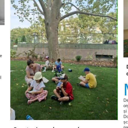
le
l
De
or
și
Do
șc
pa