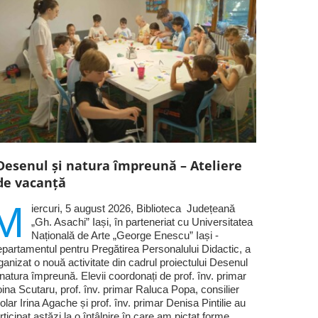
Desenul și natura împreună – Ateliere
de vacanță
M
iercuri, 5 august 2026, Biblioteca Județeană
„Gh. Asachi” Iași, în parteneriat cu Universitatea
Națională de Arte „George Enescu” Iași -
partamentul pentru Pregătirea Personalului Didactic, a
ganizat o nouă activitate din cadrul proiectului Desenul
 natura împreună. Elevii coordonați de prof. înv. primar
ina Scutaru, prof. înv. primar Raluca Popa, consilier
olar Irina Agache și prof. înv. primar Denisa Pintilie au
rticipat astăzi la o întâlnire în care am pictat forme