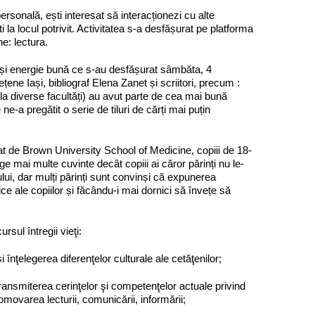
ersonală, ești interesat să interacționezi cu alte
i la locul potrivit. Activitatea s-a desfășurat pe platforma
e: lectura.
i și energie bună ce s-au desfășurat sâmbăta, 4
ene Iași, bibliograf Elena Zanet și scriitori, precum :
la diverse facultăți) au avut parte de cea mai bună
e-a pregătit o serie de tiluri de cărți mai puțin
izat de Brown University School of Medicine, copiii de 18-
ege mai multe cuvinte decât copiii ai căror părinți nu le-
lui, dar mulți părinți sunt convinși că expunerea
tice ale copiilor și făcându-i mai dornici să învețe să
rsul întregii vieţi:
i înţelegerea diferenţelor culturale ale cetăţenilor;
 transmiterea cerinţelor şi competenţelor actuale privind
promovarea lecturii, comunicării, informării;