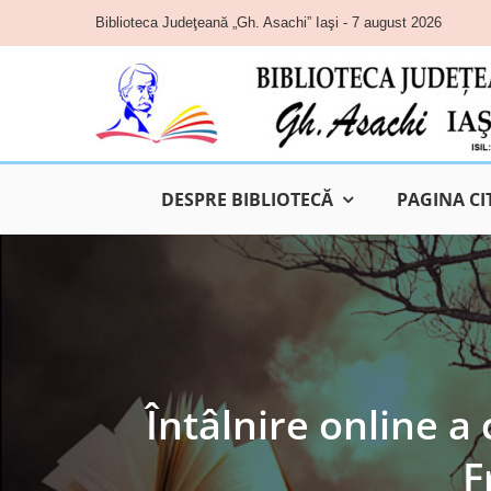
Skip
Biblioteca Judeţeană „Gh. Asachi” Iaşi - 7 august 2026
to
content
DESPRE BIBLIOTECĂ
PAGINA CI
Întâlnire online a
F