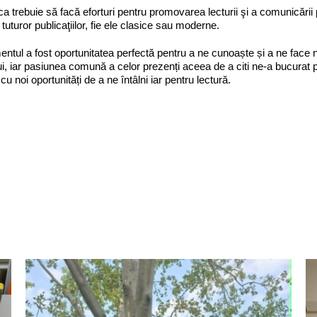
eca trebuie să facă eforturi pentru promovarea lecturii şi a comunicării p
a tuturor publicaţiilor, fie ele clasice sau moderne.
ntul a fost oportunitatea perfectă pentru a ne cunoaște și a ne face noi
ui, iar pasiunea comună a celor prezenți aceea de a citi ne-a bucurat p
cu noi oportunități de a ne întâlni iar pentru lectură.