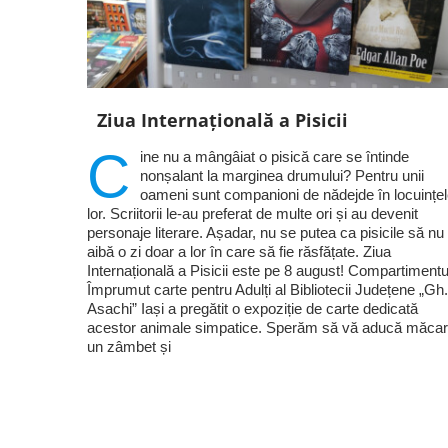
Ziua Internațională a Pisicii
C
ine nu a mângâiat o pisică care se întinde
nonșalant la marginea drumului? Pentru unii
oameni sunt companioni de nădejde în locuințe
lor. Scriitorii le-au preferat de multe ori și au devenit
personaje literare. Așadar, nu se putea ca pisicile să nu
aibă o zi doar a lor în care să fie răsfățate. Ziua
Internațională a Pisicii este pe 8 august! Compartimentu
Împrumut carte pentru Adulți al Bibliotecii Județene „Gh.
Asachi” Iași a pregătit o expoziție de carte dedicată
acestor animale simpatice. Sperăm să vă aducă măcar
un zâmbet și