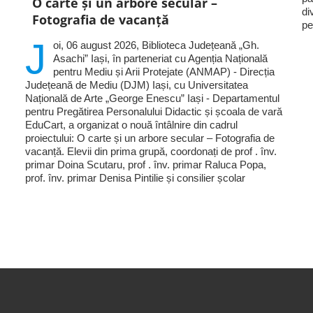
O carte și un arbore secular –
di
Fotografia de vacanță
pe
J
oi, 06 august 2026, Biblioteca Județeană „Gh.
Asachi” Iași, în parteneriat cu Agenția Națională
pentru Mediu și Arii Protejate (ANMAP) - Direcția
Județeană de Mediu (DJM) Iași, cu Universitatea
Națională de Arte „George Enescu” Iași - Departamentul
pentru Pregătirea Personalului Didactic și școala de vară
EduCart, a organizat o nouă întâlnire din cadrul
proiectului: O carte și un arbore secular – Fotografia de
vacanță. Elevii din prima grupă, coordonați de prof . înv.
primar Doina Scutaru, prof . înv. primar Raluca Popa,
prof. înv. primar Denisa Pintilie și consilier școlar