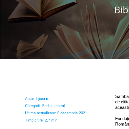
Bib
Sâmbătă
Autor:
bjiasi.ro
de citi
Categorii:
Sediul central
această
Ultima actualizare: 6 decembrie 2021
Fundați
Timp citire: 2,7 min
România