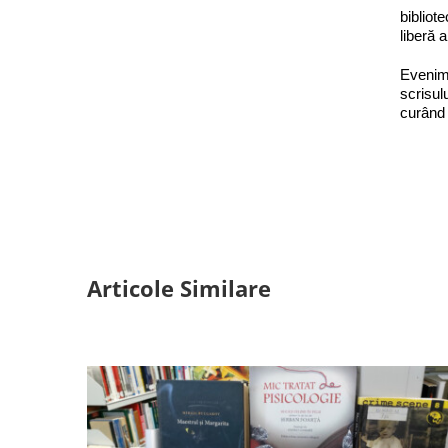
bibliot
liberă 
Evenime
scrisul
curând 
Articole Similare