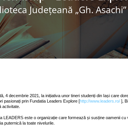
lioteca Judeţeană „Gh. Asachi” 
, 4 decembrie 2021, la inițiativa unor tineri studenți din Iași care 
tori pasionați prin Fundatia Leaders Explore [
http://www.leaders.ro/
], B
 activitate.
a LEADERS este o organizație care formează și susține oamenii cu valor
 puternică la toate nivelurile.