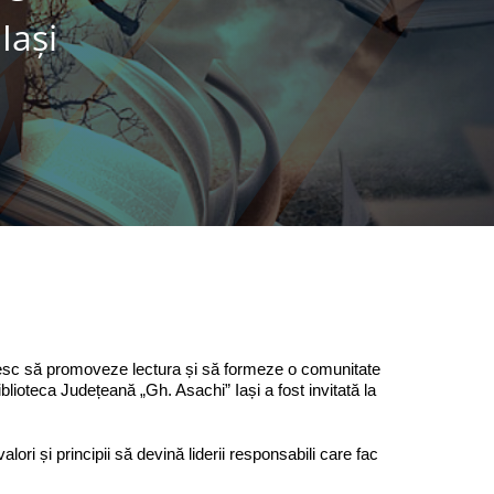
Iaşi
doresc să promoveze lectura și să formeze o comunitate
iblioteca Județeană „Gh. Asachi” Iași a fost invitată la
i și principii să devină liderii responsabili care fac