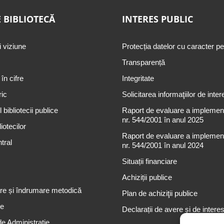
 BIBLIOTECĂ
INTERES PUBLIC
i viziune
Protecția datelor cu caracter p
Transparență
 în cifre
Integritate
ric
Solicitarea informaţiilor de inter
 bibliotecii publice
Raport de evaluare a implementă
nr. 544/2001 în anul 2025
iotecilor
Raport de evaluare a implementă
tral
nr. 544/2001 în anul 2024
Situații financiare
Achiziții publice
re și îndrumare metodică
Plan de achiziţii publice
re
Declarații de avere și de intere
de Administrație