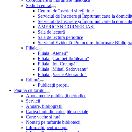
Coordonare și îndrumare metodică
Sediul central
Centrul de înscrieri și referințe
Serviciul de Inscriere şi Împrumut carte la domici
Serviciul de Inscriere şi Împrumut carte la domici
AMERICAN CORNER IAŞI
Sala de lectură
Sala de lectură periodice
Serviciul Evidenţă, Prelucrare, Informare Bibliogra
Filiale
Filiala „Ateneu”
Filiala „Garabet Ibrăileanu”
Filiala „Ion Creangă”
Filiala „Mihail Sadoveanu”
Filiala „Vasile Alecsandri”
Editură
Publicații proprii
Pagina cititorului
Abonamente publicaţii periodice
Servicii
Anuare, bibliografii
Cartea lunii din colecțiile speciale
Carte veche și rară
Noutăţi pe rafturile bibliotecii
Informații pentru copii