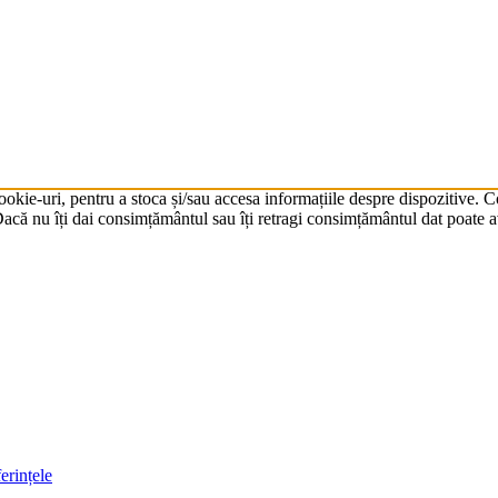
cookie-uri, pentru a stoca și/sau accesa informațiile despre dispozitive.
că nu îți dai consimțământul sau îți retragi consimțământul dat poate av
erințele