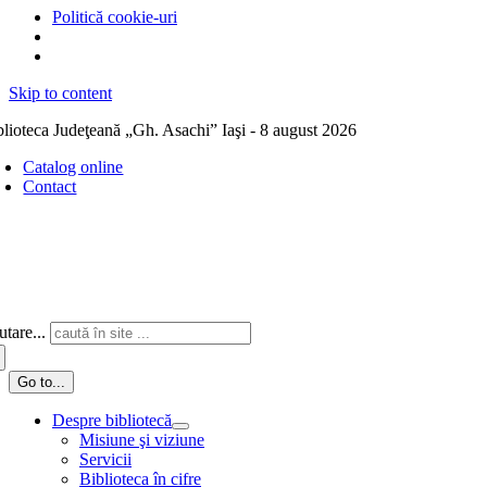
Politică cookie-uri
Skip to content
blioteca Judeţeană „Gh. Asachi” Iaşi - 8 august 2026
Catalog online
Contact
tare...
Go to...
Despre bibliotecă
Misiune şi viziune
Servicii
Biblioteca în cifre