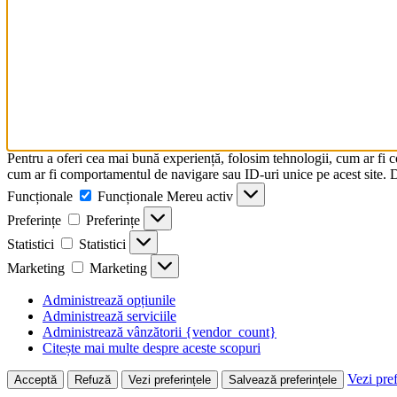
Pentru a oferi cea mai bună experiență, folosim tehnologii, cum ar fi 
cum ar fi comportamentul de navigare sau ID-uri unice pe acest site. Da
Funcționale
Funcționale
Mereu activ
Preferințe
Preferințe
Statistici
Statistici
Marketing
Marketing
Administrează opțiunile
Administrează serviciile
Administrează vânzătorii {vendor_count}
Citește mai multe despre aceste scopuri
Vezi pref
Acceptă
Refuză
Vezi preferințele
Salvează preferințele