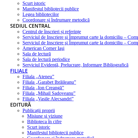
Scurt istoric
Manifestul bibliotecii publice
Legea bibliotecilor
Coordonare și îndrumare metodică
SEDIUL CENTRAL
Centrul de înscrieri și referințe
Serviciul de Inscriere şi Împrumut carte la domiciliu – Com
Serviciul de Inscriere şi Împrumut carte la domiciliu – Co
American Corner Iaşi
Sala de lectură
Sala de lectură periodice
Serviciul Evidenţă, Prelucrare, Informare Bibliografică
FILIALE
Filiala „Ateneu”
Filiala „Garabet Ibrăileanu”
Filiala „Ion Creangă”
Filiala „Mihail Sadoveanu”
Filiala „Vasile Alecsandri”
EDITURĂ
Publicații proprii
Misiune şi viziune
Biblioteca în cifre
Scurt istoric
Manifestul bibliotecii publice