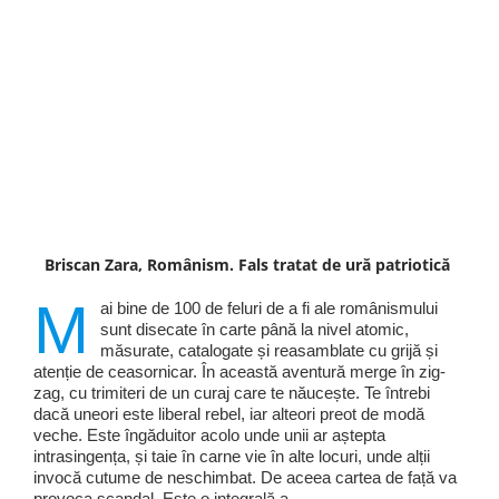
Briscan Zara, Românism. Fals tratat de ură patriotică
M
ai bine de 100 de feluri de a fi ale românismului
sunt disecate în carte până la nivel atomic,
măsurate, catalogate și reasamblate cu grijă și
atenție de ceasornicar. În această aventură merge în zig-
zag, cu trimiteri de un curaj care te năucește. Te întrebi
dacă uneori este liberal rebel, iar alteori preot de modă
veche. Este îngăduitor acolo unde unii ar aștepta
intrasingența, și taie în carne vie în alte locuri, unde alții
invocă cutume de neschimbat. De aceea cartea de față va
provoca scandal. Este o integrală a