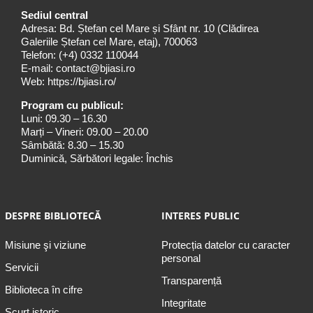
Sediul central
Adresa: Bd. Ștefan cel Mare și Sfânt nr. 10 (Clădirea
Galeriile Ștefan cel Mare, etaj), 700063
Telefon:
(+4) 0332 110044
E-mail:
contact@bjiasi.ro
Web:
https://bjiasi.ro/
Program cu publicul:
Luni: 09.30 – 16.30
Marți – Vineri: 09.00 – 20.00
Sâmbătă: 8.30 – 15.30
Duminică, Sărbători legale: Închis
DESPRE BIBLIOTECĂ
INTERES PUBLIC
Misiune şi viziune
Protecția datelor cu caracter
personal
Servicii
Transparență
Biblioteca în cifre
Integritate
Scurt istoric