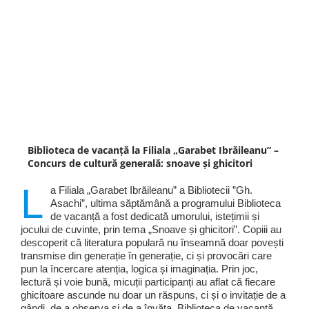
Biblioteca de vacanță la Filiala „Garabet Ibrăileanu” –
Concurs de cultură generală: snoave și ghicitori
L
a Filiala „Garabet Ibrăileanu” a Bibliotecii ”Gh.
Asachi”, ultima săptămână a programului Biblioteca
de vacanță a fost dedicată umorului, istețimii și
jocului de cuvinte, prin tema „Snoave și ghicitori”. Copiii au
descoperit că literatura populară nu înseamnă doar povești
transmise din generație în generație, ci și provocări care
pun la încercare atenția, logica și imaginația. Prin joc,
lectură și voie bună, micuții participanți au aflat că fiecare
ghicitoare ascunde nu doar un răspuns, ci și o invitație de a
gândi, de a observa și de a învăța. Biblioteca de vacanță