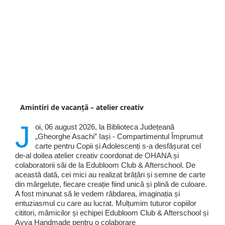
Amintiri de vacanță – atelier creativ
J
oi, 06 august 2026, la Biblioteca Județeană
„Gheorghe Asachi” Iași - Compartimentul Împrumut
carte pentru Copii și Adolescenți s-a desfășurat cel
de-al doilea atelier creativ coordonat de OHANA și
colaboratorii săi de la Edubloom Club & Afterschool. De
această dată, cei mici au realizat brățări și semne de carte
din mărgeluțe, fiecare creație fiind unică și plină de culoare.
A fost minunat să le vedem răbdarea, imaginația și
entuziasmul cu care au lucrat. Mulțumim tuturor copiilor
cititori, mămicilor și echipei Edubloom Club & Afterschool și
Avva Handmade pentru o colaborare