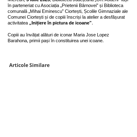
în parteneriat cu Asociația „Prietenii Bârnovei” și Biblioteca
comunală „Mihai Eminescu” Ciortești, Școlile Gimnaziale ale
Comunei Ciortești și de copiii înscriși la atelier a desfășurat
activitatea
„Inițiere în pictura de icoane”
.
Copiii au învățat alături de iconar Maria Jose Lopez
Barahona, primii pași în constituirea unei icoane.
Articole Similare