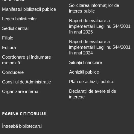
Solicitarea informaţiilor de
Manifestul bibliotecii publice
interes public
Legea bibliotecilor
Raport de evaluare a
implementării Legii nr. 544/2001
Sediul central
în anul 2025
Filiale
Raport de evaluare a
implementării Legii nr. 544/2001
Editură
în anul 2024
Coordonare și îndrumare
Situații financiare
metodică
Achiziții publice
Conducere
Plan de achiziţii publice
Consiliul de Administrație
Declarații de avere și de
Organizare internă
interese
PAGINA CITITORULUI
Întreabă bibliotecarul