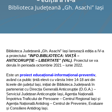
Biblioteca Judeţeană „Gh. Asachi” Iaşi
Programe şi proiecte
Interes public
Biblioteca Județeană „Gh. Asachi” Iași lansează ediția a IV-a
a proiectului:
”
INFO.BIBLIOTECA:
V
IA
ȚĂ –
A
NTICORUPȚIE –
L
IBERTATE” (
VAL
)
.
Proiectul se va
derula în perioada octombrie 2021 – iunie 2022.
Este un
proiect educațional-informațional-preventiv
,
având ca public țintă elevii cu vârsta între 14-18 ani din
liceele din județul Iași, inițiat de Biblioteca Județeană în
parteneriat cu Direcția Generală Anticorupție (D.G.A.) –
Serviciul Județean Anticorupție Iași, Agenția Națională
Împotriva Traficului de Persoane – Centrul Regional Iași și
Agenția Națională Antidrog – Centrul de Prevenire, Evaluare
și Consiliere Antidrog Iași.