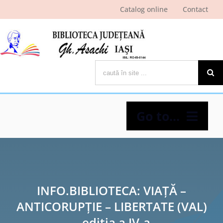
Skip
Catalog online
Contact
to
content
Cautare...
Go to...
Despre bibliotecă
Pagina cititorului
INFO.BIBLIOTECA: VIAȚĂ –
ANTICORUPȚIE – LIBERTATE (VAL)
Ştiri şi evenimente
– ediția a IV-a