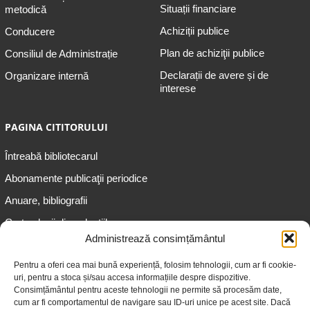
Situații financiare
metodică
Achiziții publice
Conducere
Plan de achiziţii publice
Consiliul de Administrație
Declarații de avere și de
Organizare internă
interese
PAGINA CITITORULUI
Întreabă bibliotecarul
Abonamente publicaţii periodice
Anuare, bibliografii
Cartea lunii din colecțiile
speciale
Administrează consimțământul
Informații pentru copii
Pentru a oferi cea mai bună experiență, folosim tehnologii, cum ar fi cookie-
uri, pentru a stoca și/sau accesa informațiile despre dispozitive.
Informații pentru adolescenți
Consimțământul pentru aceste tehnologii ne permite să procesăm date,
Informații pentru adulți
cum ar fi comportamentul de navigare sau ID-uri unice pe acest site. Dacă