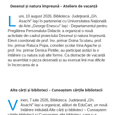
Desenul și natura împreună – Ateliere de vacanță
L
uni, 10 august 2026, Biblioteca Judeţeană „Gh.
Asachi” Iaşi în parteneriat cu Universitatea Națională
de Arte „George Enescu” Iași - Departamentul pentru
Pregătirea Personalului Didactic a organizat o nouă
activitate din cadrul proiectului Desenul și natura împreună.
Elevii coordonați de prof. înv. primar Doina Scutaru, prof.
înv. primar Raluca Popa, consilier școlar Irina Agache și
prof. înv. primar Denisa Pintilie, au participat astăzi la o
întâlnire cu natura sub alte forme. Ca distracție de vacanță
au asamblat o pizza desenată și au exersat linii mai dificile
în încercarea de a
Alte cărți și biblioteci – Cunoaștem cărțile bibliotecii
V
ineri, 7 iulie 2026, Biblioteca Județeană „Gh.
Asachi” Iași a organizat, alături de EduCart, un nouă
întâlnire intitulată Alte cărți și biblioteci – Cunoaștem
cărțile bibliotecii și Cunoaștem alte biblioteci, care s-a