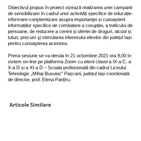
Obiectivul propus în proiect vizează realizarea unei campanii
de sensibilizare în cadrul unor activități specifice de educație-
informare-conştientizare asupra importanţei și cunoașterii
informațiilor specifice de combatere a corupției, a traficului de
persoane, de reducere a cererii și ofertei de droguri, alcool și
tutun, precum şi stimularea interesului elevilor din județul Iași
pentru cunoaşterea acestora.
Prima sesiune se va derula în 21 octombrie 2021 ora 9,00 în
sistem on-line pe platforma Zoom cu elevii clasei a IX-a C, a
X-a D și a XI-a D – Școala profesională din cadrul Liceului
Tehnologic „Mihai Busuioc” Pașcani, județul Iași coordonată
de director, prof. Elena Panțîru.
Articole Similare