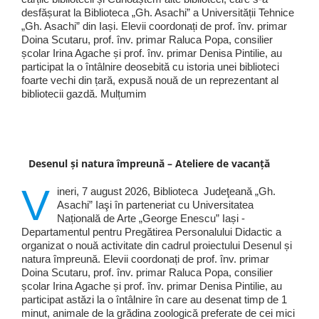
desfășurat la Biblioteca „Gh. Asachi” a Universității Tehnice
„Gh. Asachi” din Iași. Elevii coordonați de prof. înv. primar
Doina Scutaru, prof. înv. primar Raluca Popa, consilier
școlar Irina Agache și prof. înv. primar Denisa Pintilie, au
participat la o întâlnire deosebită cu istoria unei biblioteci
foarte vechi din țară, expusă nouă de un reprezentant al
bibliotecii gazdă. Mulțumim
Desenul și natura împreună – Ateliere de vacanță
V
ineri, 7 august 2026, Biblioteca Judeţeană „Gh.
Asachi” Iaşi în parteneriat cu Universitatea
Națională de Arte „George Enescu” Iași -
Departamentul pentru Pregătirea Personalului Didactic a
organizat o nouă activitate din cadrul proiectului Desenul și
natura împreună. Elevii coordonați de prof. înv. primar
Doina Scutaru, prof. înv. primar Raluca Popa, consilier
școlar Irina Agache și prof. înv. primar Denisa Pintilie, au
participat astăzi la o întâlnire în care au desenat timp de 1
minut, animale de la grădina zoologică preferate de cei mici