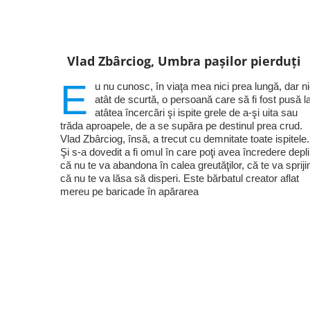
Vlad Zbârciog, Umbra pașilor pierduți
E
u nu cunosc, în viaţa mea nici prea lungă, dar ni
atât de scurtă, o persoană care să fi fost pusă l
atâtea încercări şi ispite grele de a-şi uita sau
trăda aproapele, de a se supăra pe destinul prea crud.
Vlad Zbârciog, însă, a trecut cu demnitate toate ispitele.
Şi s-a dovedit a fi omul în care poţi avea încredere depl
că nu te va abandona în calea greutăţilor, că te va sprijin
că nu te va lăsa să disperi. Este bărbatul creator aflat
mereu pe baricade în apărarea