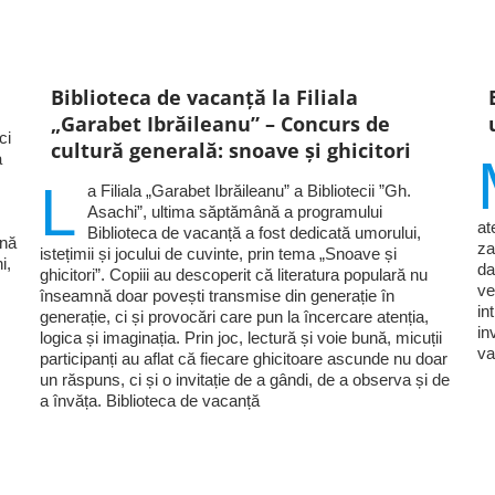
Biblioteca de vacanță la Filiala
„Garabet Ibrăileanu” – Concurs de
ci
cultură generală: snoave și ghicitori
a
L
a Filiala „Garabet Ibrăileanu” a Bibliotecii ”Gh.
Asachi”, ultima săptămână a programului
at
Biblioteca de vacanță a fost dedicată umorului,
ină
za
istețimii și jocului de cuvinte, prin tema „Snoave și
i,
da
ghicitori”. Copiii au descoperit că literatura populară nu
ve
înseamnă doar povești transmise din generație în
in
generație, ci și provocări care pun la încercare atenția,
in
logica și imaginația. Prin joc, lectură și voie bună, micuții
va
participanți au aflat că fiecare ghicitoare ascunde nu doar
un răspuns, ci și o invitație de a gândi, de a observa și de
a învăța. Biblioteca de vacanță