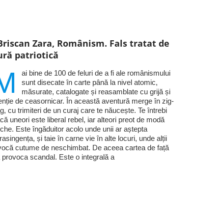
Briscan Zara, Românism. Fals tratat de
ură patriotică
M
ai bine de 100 de feluri de a fi ale românismului
sunt disecate în carte până la nivel atomic,
măsurate, catalogate și reasamblate cu grijă și
enție de ceasornicar. În această aventură merge în zig-
g, cu trimiteri de un curaj care te năucește. Te întrebi
că uneori este liberal rebel, iar alteori preot de modă
che. Este îngăduitor acolo unde unii ar aștepta
trasingența, și taie în carne vie în alte locuri, unde alții
vocă cutume de neschimbat. De aceea cartea de față
 provoca scandal. Este o integrală a