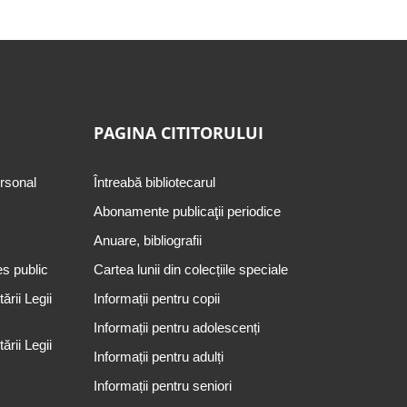
PAGINA CITITORULUI
ersonal
Întreabă bibliotecarul
Abonamente publicaţii periodice
Anuare, bibliografii
es public
Cartea lunii din colecțiile speciale
rii Legii
Informații pentru copii
Informații pentru adolescenți
rii Legii
Informații pentru adulți
Informații pentru seniori