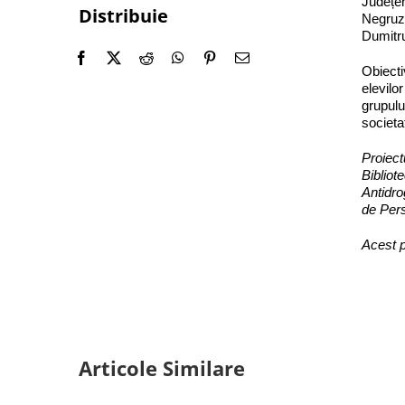
Județen
Distribuie
Negruzz
Dumitr
Obiecti
elevilo
grupulu
societa
Proiectu
Bibliot
Antidro
de Pers
Acest 
Articole Similare