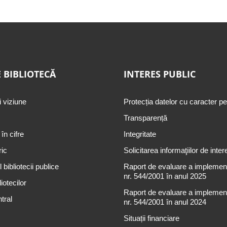
 BIBLIOTECĂ
INTERES PUBLIC
i viziune
Protecția datelor cu caracter p
Transparență
 în cifre
Integritate
ric
Solicitarea informaţiilor de inter
 bibliotecii publice
Raport de evaluare a implementă
nr. 544/2001 în anul 2025
iotecilor
Raport de evaluare a implementă
tral
nr. 544/2001 în anul 2024
Situații financiare