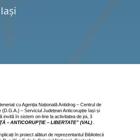
Iaşi
arteneriat cu Agenția Națională Antidrog – Centrul de
e (D.G.A.) – Serviciul Județean Anticorupție Iași și
ă invită în sistem on-line la activitatea de joi, 3
ȚĂ – ANTICORUPȚIE – LIBERTATE” (VAL)
.
icați în proiect alături de reprezentantul Bibliotecii