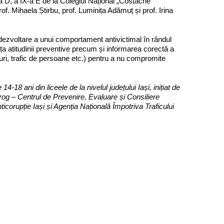
a D, a IX-a E de la Colegiul Național „Costache
of. Mihaela Știrbu, prof. Luminița Adămuț și prof. Irina
 dezvoltare a unui comportament antivictimal în rândul
anța atitudinii preventive precum și informarea corectă a
guri, trafic de persoane etc.) pentru a nu compromite
4-18 ani din liceele de la nivelul județului Iași, inițiat de
rog – Centrul de Prevenire, Evaluare și Consiliere
icorupție Iași și Agenția Națională Împotriva Traficului