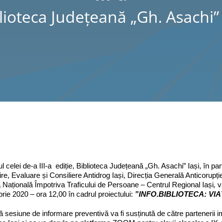
lioteca Judeţeană „Gh. Asachi” 
ul celei de-a III-a ediție, Biblioteca Județeană „Gh. Asachi” Iași, în p
re, Evaluare și Consiliere Antidrog Iași, Direcția Generală Anticorupți
 Națională Împotriva Traficului de Persoane – Centrul Regional Iași
,
v
ie 2020 – ora 12,00 în cadrul proiectului:
”
INFO.BIBLIOTECA:
V
IA
 sesiune de informare preventivă va fi susținută de către partenerii impl