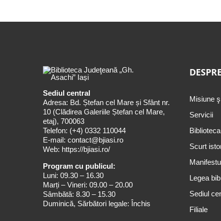
DESPRE
Sediul central
Misiune ş
Adresa: Bd. Ștefan cel Mare și Sfânt nr.
10 (Clădirea Galeriile Ștefan cel Mare,
Servicii
etaj), 700063
Telefon:
(+4) 0332 110044
Biblioteca
E-mail:
contact@bjiasi.ro
Scurt isto
Web:
https://bjiasi.ro/
Manifestul
Program cu publicul:
Luni: 09.30 – 16.30
Legea bibl
Marți – Vineri: 09.00 – 20.00
Sediul cen
Sâmbătă: 8.30 – 15.30
Duminică, Sărbători legale: Închis
Filiale