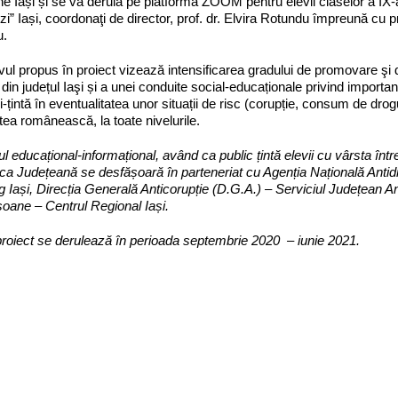
e Iași și se va derula pe platforma ZOOM pentru elevii claselor a IX-
i” Iași, coordonaţi de director, prof. dr. Elvira Rotundu împreună cu pr
u.
vul propus în proiect vizează intensificarea gradului de promovare şi
r din județul Iaşi și a unei conduite social-educaționale privind import
i-țintă în eventualitatea unor situații de risc (corupție, consum de dro
tea românească, la toate nivelurile.
l educațional-informațional, având ca public țintă elevii cu vârsta între 1
eca Județeană se desfășoară în parteneriat cu Agenția Națională Antid
g Iași, Direcția Generală Anticorupție (D.G.A.) – Serviciul Județean Ant
oane – Centrul Regional Iași.
proiect se derulează
în perioada s
eptembrie 2020 – iunie 2021
.