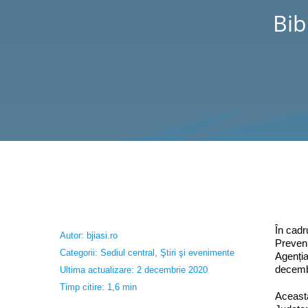
Bib
În cadr
Autor:
bjiasi.ro
Preveni
Categorii:
Sediul central
,
Ştiri şi evenimente
Agenția
decembr
Ultima actualizare: 2 decembrie 2020
Timp citire: 1,6 min
Această