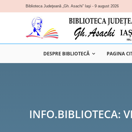
Skip
Biblioteca Judeţeană „Gh. Asachi” Iaşi - 9 august 2026
to
content
DESPRE BIBLIOTECĂ
PAGINA CI
INFO.BIBLIOTECA: V